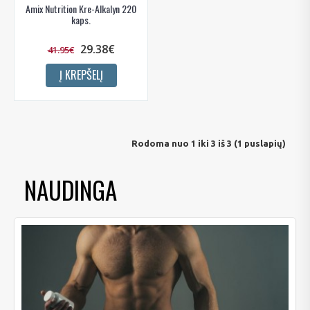
Amix Nutrition Kre-Alkalyn 220
kaps.
29.38€
41.95€
Į KREPŠELĮ
Rodoma nuo 1 iki 3 iš 3 (1 puslapių)
NAUDINGA