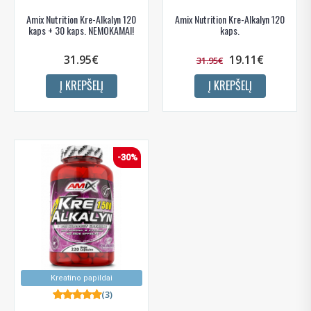
Amix Nutrition Kre-Alkalyn 120
Amix Nutrition Kre-Alkalyn 120
kaps + 30 kaps. NEMOKAMAI!
kaps.
31.95€
19.11€
31.95€
Į KREPŠELĮ
Į KREPŠELĮ
-30%
Kreatino papildai
(3)