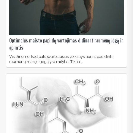
Optimalus maisto papildų vartojimas didinant raumenų jėgą ir
apimtis
Visi žinome, kad pats svarbiausias veiksnys norint padidinti
raumenų masę ir jėgą yra mityba. Tikria...