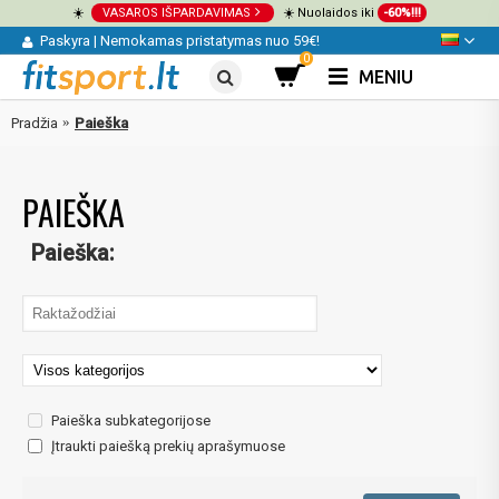
☀️
VASAROS IŠPARDAVIMAS
☀️ Nuolaidos iki
-60%!!!
Paskyra
|
Nemokamas pristatymas nuo 59€!
0
MENIU
Pradžia
Paieška
PAIEŠKA
Paieška:
Paieška subkategorijose
Įtraukti paiešką prekių aprašymuose