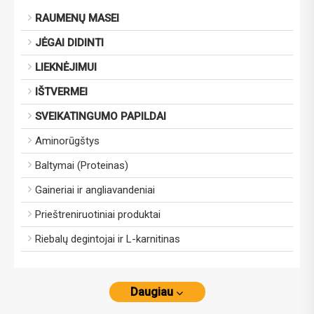
RAUMENŲ MASEI
JĖGAI DIDINTI
LIEKNĖJIMUI
IŠTVERMEI
SVEIKATINGUMO PAPILDAI
Aminorūgštys
Baltymai (Proteinas)
Gaineriai ir angliavandeniai
Prieštreniruotiniai produktai
Riebalų degintojai ir L-karnitinas
Daugiau