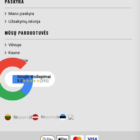
PASKYRA
Mano paskyra
Užsakymų istorija
MŪSŲ PARDUOTUVĖS
Vilniuje
Kaune
Klaipėdoje
Google atsiliepimai
5.0
★
★
★
★
★
(393)