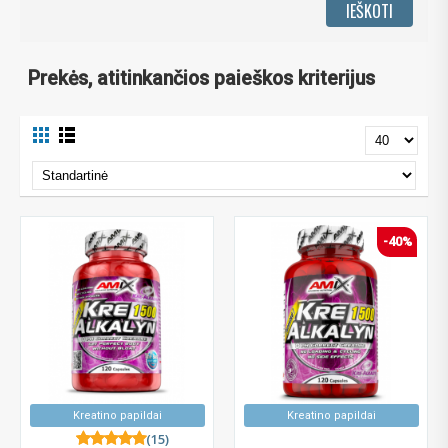
Prekės, atitinkančios paieškos kriterijus
-40%
Kreatino papildai
Kreatino papildai
(15)