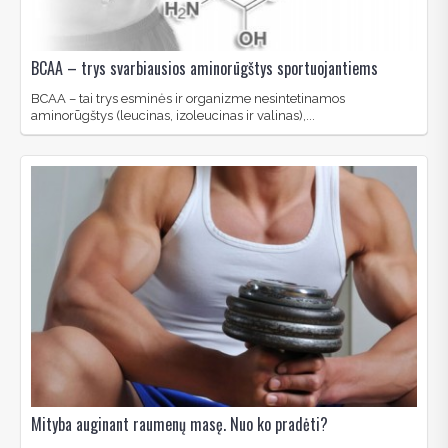
BCAA – trys svarbiausios aminorūgštys sportuojantiems
BCAA – tai trys esminės ir organizme nesintetinamos
aminorūgštys (leucinas, izoleucinas ir valinas),...
Mityba auginant raumenų masę. Nuo ko pradėti?