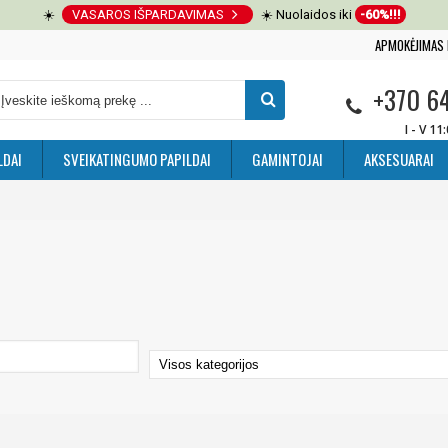
☀️
VASAROS IŠPARDAVIMAS
☀️ Nuolaidos iki
-60%!!!
APMOKĖJIMAS 
+370 6
I - V 11
LDAI
SVEIKATINGUMO PAPILDAI
GAMINTOJAI
AKSESUARAI