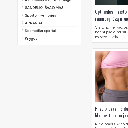
SANDĖLIO IŠVALYMAS
Optimalus maisto 
Sporto inventorius
raumenų jėgą ir a
APRANGA
Visi žinome, kad pa
Kosmetika sportui
norint padidinti ra
mityba. Tikria...
Knygos
Pilvo presas - 5 da
klaidos treniruoja
Pilvo presas Arnol