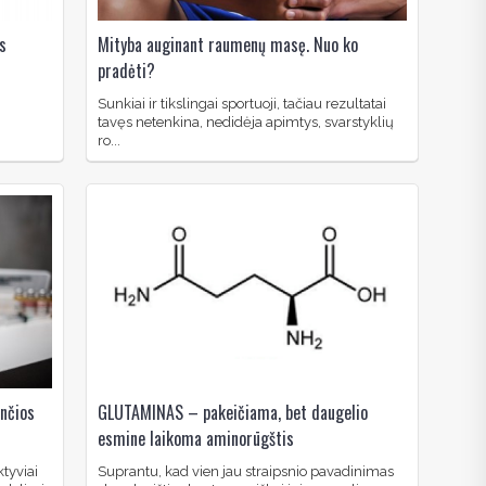
s
Mityba auginant raumenų masę. Nuo ko
pradėti?
Sunkiai ir tikslingai sportuoji, tačiau rezultatai
tavęs netenkina, nedidėja apimtys, svarstyklių
ro...
ančios
GLUTAMINAS – pakeičiama, bet daugelio
esmine laikoma aminorūgštis
ktyviai
Suprantu, kad vien jau straipsnio pavadinimas