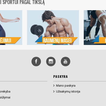
I SPORTUI PAGAL TIKSLĄ
PASKYRA
Mano paskyra
prekyba
Užsakymų istorija
siūlymai