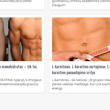
kultūristai pilvo preso
gyvenančių žmonių kasdieninės rutinos
Daugum...
o monohidratas – tik tai,
L-karnitinas. L-karnitino vartojimas. L
karnitino panaudojimo sritys
KREATINĄ Apie 95 % žmogaus
L-karnitinas - tai natūrali, į B grupės vi
kreatinosukaupta griaučių
panaši veiklioji medžiaga, kuri yra svarb
energij...