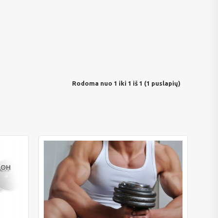
Rodoma nuo 1 iki 1 iš 1 (1 puslapių)