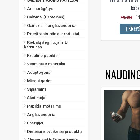
Extract with Vi
SVEIKATINGUMO PAPILDAI
kaps
Aminorūgštys
1
15.95€
Baltymai (Proteinas)
Gaineriai ir angliavandeniai
Į KREPŠ
Prieštreniruotiniai produktai
Riebalų degintojai ir L-
karnitinas
Kreatino papildai
Vitaminai ir mineralai
NAUDIN
Adaptogenai
Miegui gerinti
Sąnariams
Skatintojai
Papildai moterims
Angliavandeniai
Energijai
Dietiniai ir sveikesni produktai
Aksesuarai ir Sporto įranga