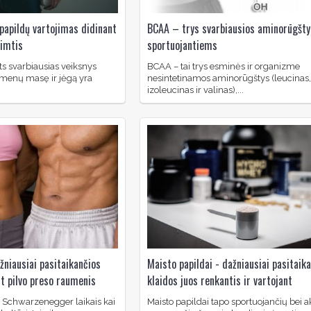
papildų vartojimas didinant
BCAA – trys svarbiausios aminorūgšty
pimtis
sportuojantiems
ts svarbiausias veiksnys
BCAA – tai trys esminės ir organizme
umenų masę ir jėgą yra
nesintetinamos aminorūgštys (leucinas,
izoleucinas ir valinas),...
žniausiai pasitaikančios
Maisto papildai - dažniausiai pasitaik
nt pilvo preso raumenis
klaidos juos renkantis ir vartojant
d Schwarzenegger laikais kai
Maisto papildai tapo sportuojančių bei a