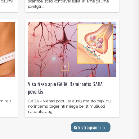
 dalimi.
skamba išties kontraversiškai ir jame galime
įžvelgti ...
-
Visa tiesa apie GABA. Raminantis GABA
poveikis
taminus
GABA – vienas populiariausių maisto papildų
i
norintiems pagerinti miegą bei stimuliuoti
natūralią aug...
Kiti straipsniai