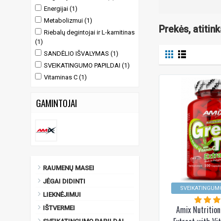
Energijai (1)
Metabolizmui (1)
Prekės, atitin
Riebalų degintojai ir L-karnitinas
(1)
SANDĖLIO IŠVALYMAS (1)
SVEIKATINGUMO PAPILDAI (1)
Vitaminas C (1)
GAMINTOJAI
RAUMENŲ MASEI
JĖGAI DIDINTI
SVEIKATINGUMO
LIEKNĖJIMUI
Amix Nutrition
IŠTVERMEI