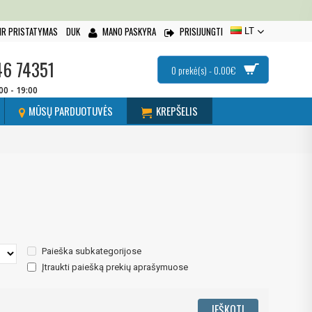
IR PRISTATYMAS
DUK
MANO PASKYRA
PRISIJUNGTI
LT
46 74351
0 prekė(s) - 0.00€
:00 - 19:00
MŪSŲ PARDUOTUVĖS
KREPŠELIS
Paieška subkategorijose
Įtraukti paiešką prekių aprašymuose