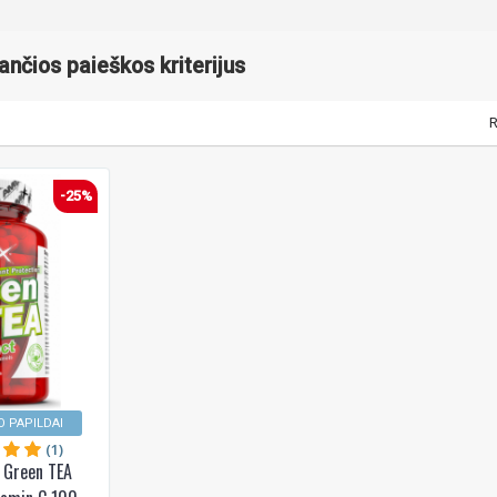
kančios paieškos kriterijus
R
-25%
 PAPILDAI
(1)
 Green TEA