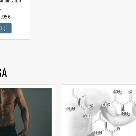
tamin C 100
.
1.95€
ELĮ
GA