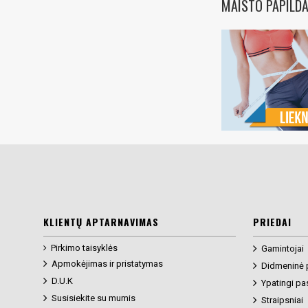
MAISTO PAPILDA
KLIENTŲ APTARNAVIMAS
PRIEDAI
Pirkimo taisyklės
Gamintojai
Apmokėjimas ir pristatymas
Didmeninė 
D.U.K
Ypatingi pa
Susisiekite su mumis
Straipsniai