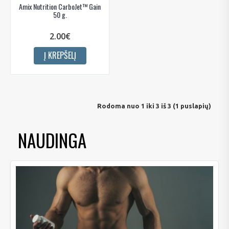
Amix Nutrition CarboJet™ Gain
50 g.
2.00€
Į KREPŠELĮ
Rodoma nuo 1 iki 3 iš 3 (1 puslapių)
NAUDINGA