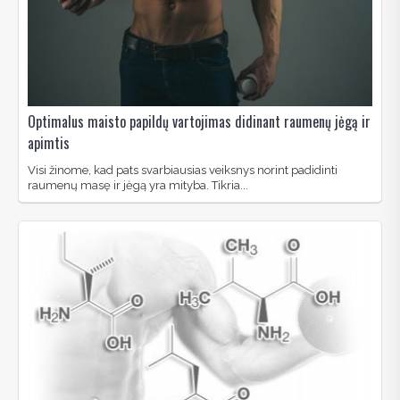
Optimalus maisto papildų vartojimas didinant raumenų jėgą ir
apimtis
Visi žinome, kad pats svarbiausias veiksnys norint padidinti
raumenų masę ir jėgą yra mityba. Tikria...