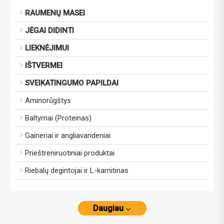
RAUMENŲ MASEI
JĖGAI DIDINTI
LIEKNĖJIMUI
IŠTVERMEI
SVEIKATINGUMO PAPILDAI
Aminorūgštys
Baltymai (Proteinas)
Gaineriai ir angliavandeniai
Prieštreniruotiniai produktai
Riebalų degintojai ir L-karnitinas
Daugiau