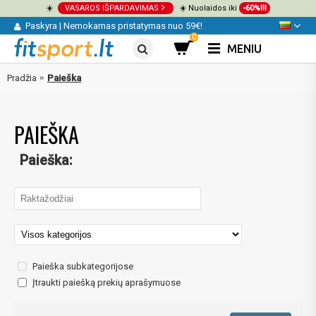
☀️
VASAROS IŠPARDAVIMAS
☀️ Nuolaidos iki
-60%!!!
Paskyra
|
Nemokamas pristatymas nuo 59€!
0
MENIU
Pradžia
Paieška
PAIEŠKA
Paieška:
Paieška subkategorijose
Įtraukti paiešką prekių aprašymuose