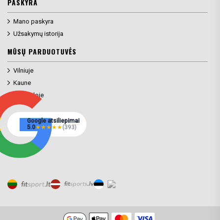
PASKYRA
Mano paskyra
Užsakymų istorija
MŪSŲ PARDUOTUVĖS
Vilniuje
Kaune
Klaipėdoje
Google atsiliepimai
5.0
★
★
★
★
★
(393)