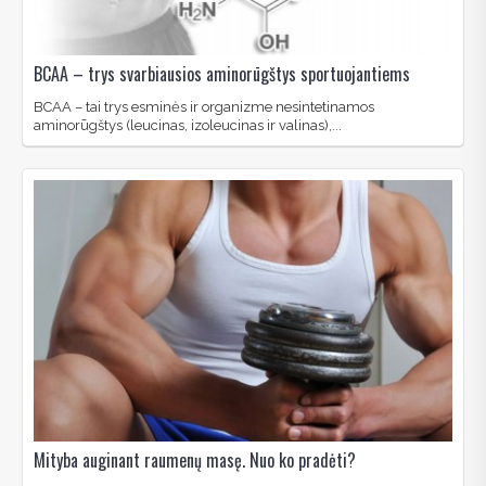
BCAA – trys svarbiausios aminorūgštys sportuojantiems
BCAA – tai trys esminės ir organizme nesintetinamos
aminorūgštys (leucinas, izoleucinas ir valinas),...
Mityba auginant raumenų masę. Nuo ko pradėti?