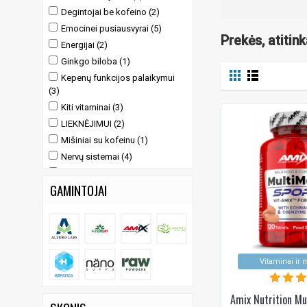
Degintojai be kofeino (2)
Emocinei pusiausvyrai (5)
Prekės, atitin
Energijai (2)
Ginkgo biloba (1)
Kepenų funkcijos palaikymui
(3)
Kiti vitaminai (3)
LIEKNĖJIMUI (2)
Mišiniai su kofeinu (1)
Nervų sistemai (4)
Papildai moterims (1)
GAMINTOJAI
Prieštreniruotiniai produktai (4)
Protinei veiklai (5)
Riebalų degintojai ir L-karnitinas
(2)
Riebiosios rūgštys ir Omega (1)
Vitaminai ir 
SVEIKATINGUMO PAPILDAI (6)
Vienkartinės porcijos "Shot'ai"
Amix Nutrition Mu
(3)