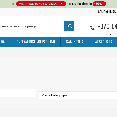
☀️
VASAROS IŠPARDAVIMAS
☀️ Nuolaidos iki
-60%!!!
APMOKĖJIMAS 
+370 6
I - V 11
LDAI
SVEIKATINGUMO PAPILDAI
GAMINTOJAI
AKSESUARAI