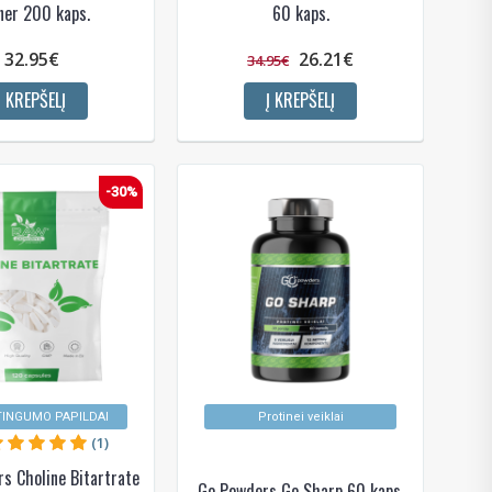
ner 200 kaps.
60 kaps.
32.95€
26.21€
34.95€
Į KREPŠELĮ
Į KREPŠELĮ
-30%
!
 bei
ūlymų!
kį jau
TINGUMO PAPILDAI
Protinei veiklai
igman,
n, Power
(1)
aikoma,
s Choline Bitartrate
Go Powders Go Sharp 60 kaps.