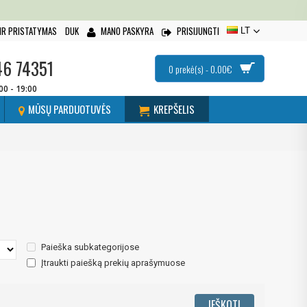
IR PRISTATYMAS
DUK
MANO PASKYRA
PRISIJUNGTI
LT
46 74351
0 prekė(s) - 0.00€
:00 - 19:00
MŪSŲ PARDUOTUVĖS
KREPŠELIS
Paieška subkategorijose
Įtraukti paiešką prekių aprašymuose