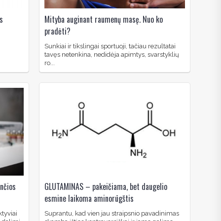
s
Mityba auginant raumenų masę. Nuo ko
pradėti?
Sunkiai ir tikslingai sportuoji, tačiau rezultatai
tavęs netenkina, nedidėja apimtys, svarstyklių
ro...
ančios
GLUTAMINAS – pakeičiama, bet daugelio
esmine laikoma aminorūgštis
ktyviai
Suprantu, kad vien jau straipsnio pavadinimas