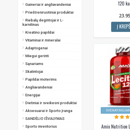
120 ka
Gaineriai ir angliavandeniai
Prieštreniruotiniai produktai
23.9
Riebalų degintojai ir L-
karnitinas
Į KREPŠ
Kreatino papildai
Vitaminai ir mineralai
Adaptogenai
Miegui gerinti
Sąnariams
Skatintojai
Papildai moterims
Angliavandeniai
Energijai
Dietiniai ir sveikesni produktai
Aksesuarai ir Sporto įranga
SVEIKATINGUMO
SANDĖLIO IŠVALYMAS
Amix Nutrition 
Sporto inventorius