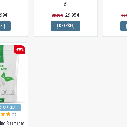
g.
.99€
29.95€
39.95€
19.
ELĮ
Į KREPŠELĮ
Gauti pasiūlymus ir nuolai
Sužinoti, kaip mes apsaugome ir tvarkom
Jūsų duomenis galite perskaitę mūsų
privatumo politikos sąlygas.
-30%
PRENUMERUOTI
 PAPILDAI
(1)
ne Bitartrate