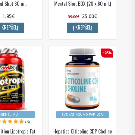
al Shot 60 ml.
Mental Shot BOX (20 x 60 ml.)
1.95€
25.00€
39.00€
Į KREPŠELĮ
Į KREPŠELĮ
-25%
LIEKNĖJIMUI
SVEIKATINGUMO PAPILDAI
(6)
ition Lipotropic Fat
Hepatica Citicoline CDP Choline