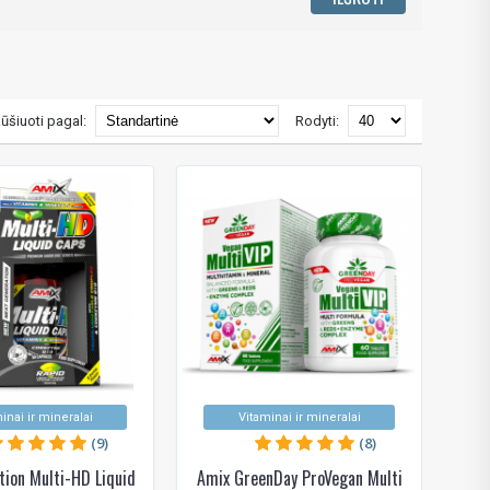
ūšiuoti pagal:
Rodyti:
inai ir mineralai
Vitaminai ir mineralai
(9)
(8)
tion Multi-HD Liquid
Amix GreenDay ProVegan Multi