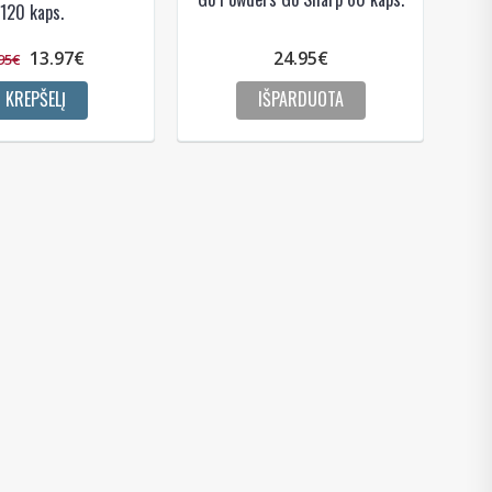
120 kaps.
13.97€
24.95€
95€
Į KREPŠELĮ
IŠPARDUOTA
das
e