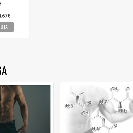
.
4.67€
UOTA
GA