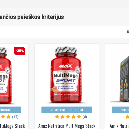
kančios paieškos kriterijus
R
-35%
mineralai
Vitaminai ir mineralai
Vitam
(17)
(6)
ltiMega Stack
Amix Nutrition MultiMega Stack
Amix Nutri