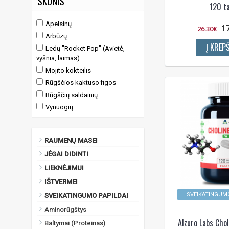
SKONIS
120 ta
Vitaminai ir mineralai (4)
Vitaminų ir mineralų kompleksai
Apelsinų
1
(4)
26.30€
Arbūzų
Ženšenis (Panax ginseng) (1)
Į KREPŠ
Ledų "Rocket Pop" (Avietė,
vyšnia, laimas)
Mojito kokteilis
Rūgščios kaktuso figos
Rūgščių saldainių
Vynuogių
RAUMENŲ MASEI
JĖGAI DIDINTI
LIEKNĖJIMUI
IŠTVERMEI
SVEIKATINGUMO
SVEIKATINGUMO PAPILDAI
Aminorūgštys
Alzuro Labs Cho
Baltymai (Proteinas)