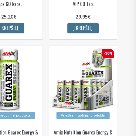
ps 60 kaps.
VIP 60 tab.
25.20€
29.95€
Į KREPŠELĮ
Į KREPŠELĮ
-36%
niruotiniai produktai
Prieštreniruotiniai produktai
tion Guarex Energy &
Amix Nutrition Guarex Energy &