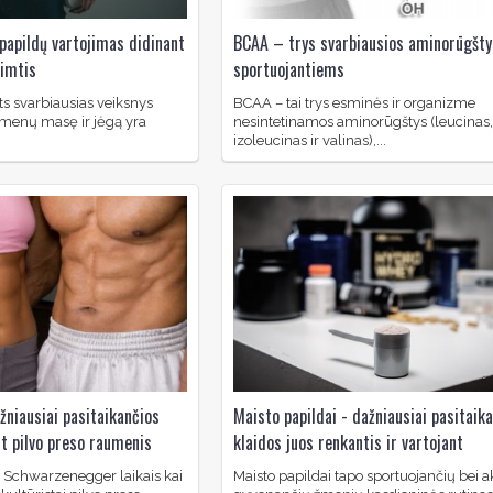
papildų vartojimas didinant
BCAA – trys svarbiausios aminorūgšty
pimtis
sportuojantiems
ts svarbiausias veiksnys
BCAA – tai trys esminės ir organizme
umenų masę ir jėgą yra
nesintetinamos aminorūgštys (leucinas,
izoleucinas ir valinas),...
žniausiai pasitaikančios
Maisto papildai - dažniausiai pasitaik
nt pilvo preso raumenis
klaidos juos renkantis ir vartojant
d Schwarzenegger laikais kai
Maisto papildai tapo sportuojančių bei a