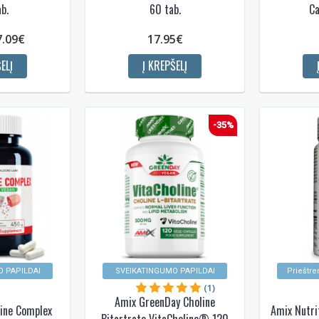
b.
60 tab.
Ca
7.09€
17.95€
ELĮ
Į KREPŠELĮ
-35%
 PAPILDAI
SVEIKATINGUMO PAPILDAI
Prieštre
(1)
Amix GreenDay Choline
line Complex
Amix Nutri