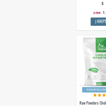
g.
1
2.95€
Į KREPŠ
SVEIKATINGUMO
Raw Powders Choli