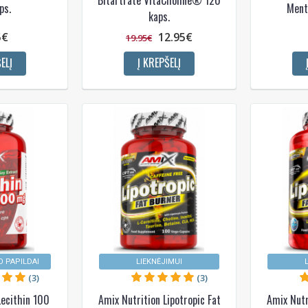
Bitartrate VitaCholine® 120
ps.
Ment
kaps.
5€
12.95€
19.95€
ELĮ
Į KREPŠELĮ
 PAPILDAI
LIEKNĖJIMUI
(3)
(3)
Lecithin 100
Amix Nutrition Lipotropic Fat
Amix Nutr