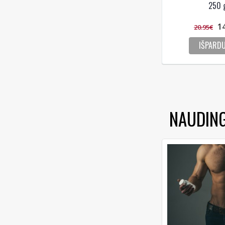
250 g
1
20.95€
IŠPARD
NAUDIN