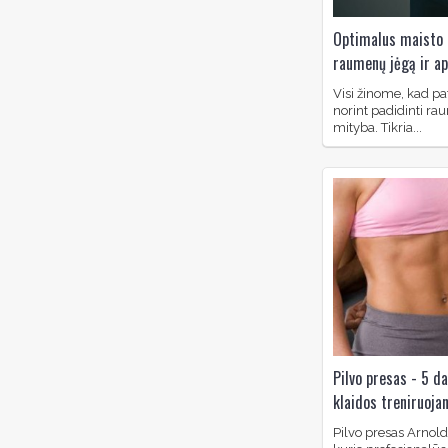
Optimalus maisto 
raumenų jėgą ir a
Visi žinome, kad pa
norint padidinti ra
mityba. Tikria...
Pilvo presas - 5 da
klaidos treniruoja
Pilvo presas Arnol