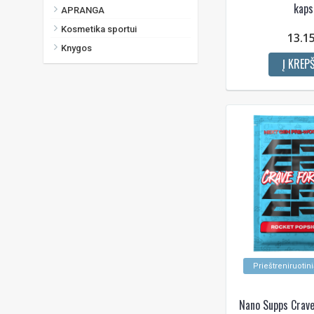
kaps
APRANGA
Kosmetika sportui
13.1
Knygos
Į KREPŠ
Prieštreniruotini
Nano Supps Crave