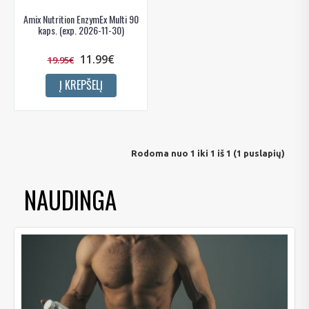
Amix Nutrition EnzymEx Multi 90
kaps. (exp. 2026-11-30)
11.99€
19.95€
Į KREPŠELĮ
Rodoma nuo 1 iki 1 iš 1 (1 puslapių)
NAUDINGA