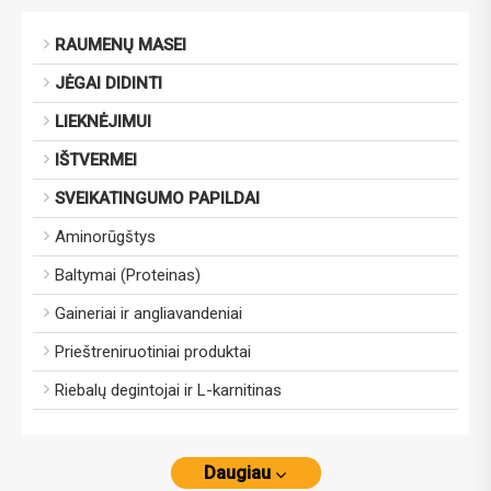
RAUMENŲ MASEI
JĖGAI DIDINTI
LIEKNĖJIMUI
IŠTVERMEI
SVEIKATINGUMO PAPILDAI
Aminorūgštys
Baltymai (Proteinas)
Gaineriai ir angliavandeniai
Prieštreniruotiniai produktai
Riebalų degintojai ir L-karnitinas
Daugiau