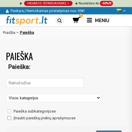
☀️
VASAROS IŠPARDAVIMAS
☀️ Nuolaidos iki
-60%!!!
Paskyra
|
Nemokamas pristatymas nuo 59€!
0
MENIU
Pradžia
Paieška
PAIEŠKA
Paieška:
Paieška subkategorijose
Įtraukti paiešką prekių aprašymuose