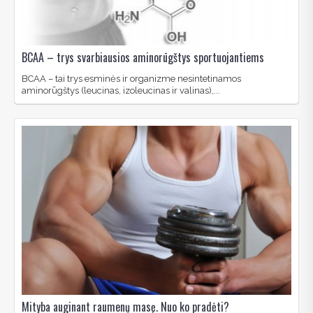
BCAA – trys svarbiausios aminorūgštys sportuojantiems
BCAA – tai trys esminės ir organizme nesintetinamos
aminorūgštys (leucinas, izoleucinas ir valinas),...
Mityba auginant raumenų masę. Nuo ko pradėti?