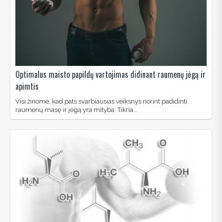
Optimalus maisto papildų vartojimas didinant raumenų jėgą ir
apimtis
Visi žinome, kad pats svarbiausias veiksnys norint padidinti
raumenų masę ir jėgą yra mityba. Tikria...