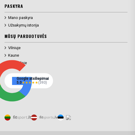
PASKYRA
Mano paskyra
Užsakymų istorija
MŪSŲ PARDUOTUVĖS
Vilniuje
Kaune
Klaipėdoje
Google atsiliepimai
5.0
★
★
★
★
★
(393)