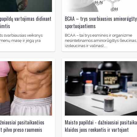
papildų vartojimas didinant
BCAA – trys svarbiausios aminorūgšty
pimtis
sportuojantiems
ts svarbiausias veiksnys
BCAA – tai trys esminės ir organizme
umenų masę ir jėgą yra
nesintetinamos aminorūgštys (leucinas,
izoleucinas ir valinas),...
žniausiai pasitaikančios
Maisto papildai - dažniausiai pasitaik
nt pilvo preso raumenis
klaidos juos renkantis ir vartojant