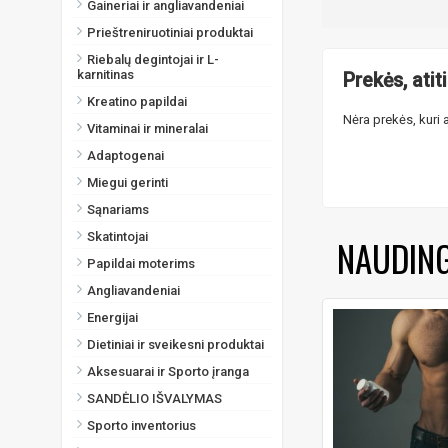
Gaineriai ir angliavandeniai
Prieštreniruotiniai produktai
Riebalų degintojai ir L-
karnitinas
Prekės, atit
Kreatino papildai
Nėra prekės, kuri a
Vitaminai ir mineralai
Adaptogenai
Miegui gerinti
Sąnariams
Skatintojai
NAUDIN
Papildai moterims
Angliavandeniai
Energijai
Dietiniai ir sveikesni produktai
Aksesuarai ir Sporto įranga
SANDĖLIO IŠVALYMAS
Sporto inventorius