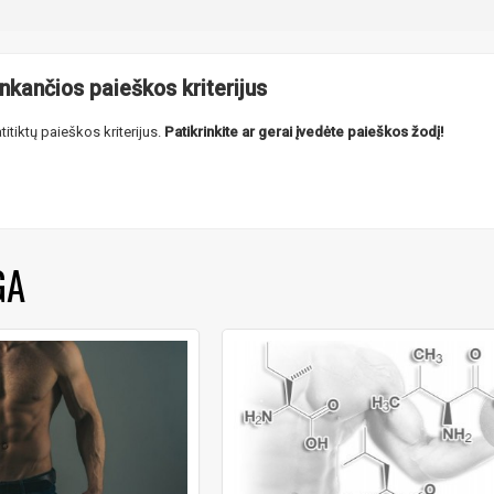
inkančios paieškos kriterijus
titiktų paieškos kriterijus.
Patikrinkite ar gerai įvedėte paieškos žodį!
GA