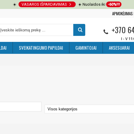
☀️
VASAROS IŠPARDAVIMAS
☀️ Nuolaidos iki
-60%!!!
APMOKĖJIMAS 
+370 6
I - V 11
LDAI
SVEIKATINGUMO PAPILDAI
GAMINTOJAI
AKSESUARAI