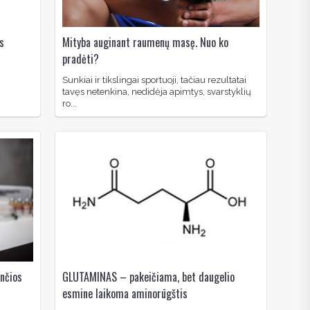
s
Mityba auginant raumenų masę. Nuo ko
pradėti?
Sunkiai ir tikslingai sportuoji, tačiau rezultatai
tavęs netenkina, nedidėja apimtys, svarstyklių
ro...
ančios
GLUTAMINAS – pakeičiama, bet daugelio
esmine laikoma aminorūgštis