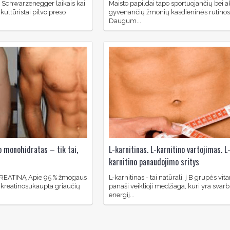
d Schwarzenegger laikais kai
Maisto papildai tapo sportuojančių bei a
kultūristai pilvo preso
gyvenančių žmonių kasdieninės rutinos
Daugum...
o monohidratas – tik tai,
L-karnitinas. L-karnitino vartojimas. L
karnitino panaudojimo sritys
KREATINĄ Apie 95 % žmogaus
L-karnitinas - tai natūrali, į B grupės vi
kreatinosukaupta griaučių
panaši veiklioji medžiaga, kuri yra svarb
energij...