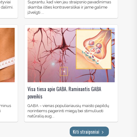
ktyviai
Suprantu, kad vien jau straipsnio pavadinimas
 dalimi.
skamba išties kontraversiškai ir jame galime
įžvelgti ...
-
Visa tiesa apie GABA. Raminantis GABA
poveikis
taminus
GABA – vienas populiariausių maisto papildų
i
norintiems pagerinti miegą bei stimuliuoti
natūralią aug...
Kiti straipsniai