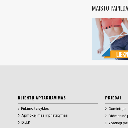
MAISTO PAPILDA
KLIENTŲ APTARNAVIMAS
PRIEDAI
Pirkimo taisyklės
Gamintojai
Apmokėjimas ir pristatymas
Didmeninė 
D.U.K
Ypatingi pa