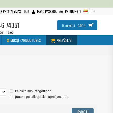
IR PRISTATYMAS
DUK
MANO PASKYRA
PRISIJUNGTI
LT
46 74351
0 prekė(s) - 0.00€
:00 - 19:00
MŪSŲ PARDUOTUVĖS
KREPŠELIS
Paieška subkategorijose
Įtraukti paiešką prekių aprašymuose