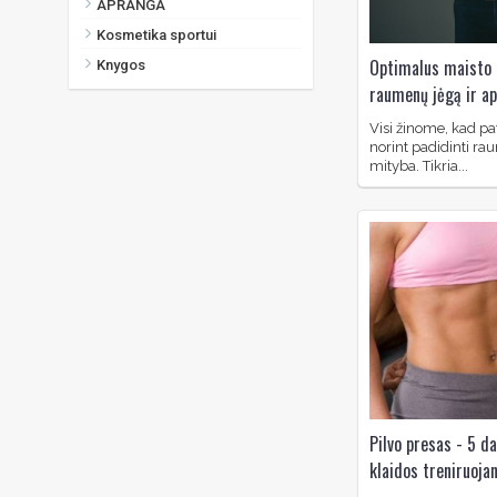
APRANGA
Kosmetika sportui
Optimalus maisto 
Knygos
raumenų jėgą ir a
Visi žinome, kad pa
norint padidinti ra
mityba. Tikria...
Pilvo presas - 5 da
klaidos treniruoja