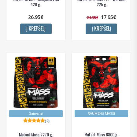
420 g.
225 g
26.95€
17.95€
24.95€
Į KREPŠELĮ
Į KREPŠELĮ
Gaineriai
RAUMENŲ MASEI
(2)
Mutant Mass 2270 g.
Mutant Mass 6800 g.