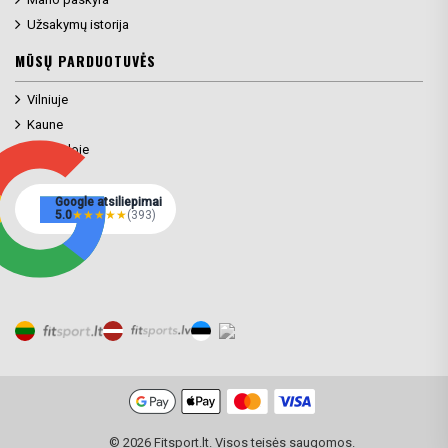
Užsakymų istorija
MŪSŲ PARDUOTUVĖS
Vilniuje
Kaune
Klaipėdoje
Google atsiliepimai
5.0
★
★
★
★
★
(393)
© 2026 Fitsport.lt. Visos teisės saugomos.