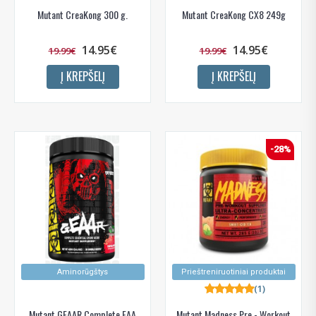
Mutant CreaKong 300 g.
Mutant CreaKong CX8 249g
14.95€
14.95€
19.99€
19.99€
Į KREPŠELĮ
Į KREPŠELĮ
-28%
Aminorūgštys
Prieštreniruotiniai produktai
(1)
Mutant GEAAR Complete EAA
Mutant Madness Pre - Workout