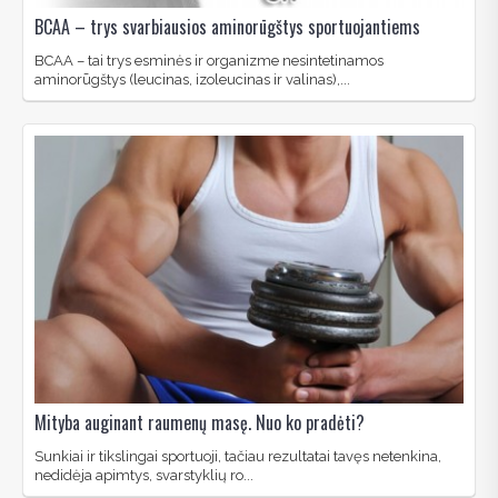
BCAA – trys svarbiausios aminorūgštys sportuojantiems
BCAA – tai trys esminės ir organizme nesintetinamos
aminorūgštys (leucinas, izoleucinas ir valinas),...
Mityba auginant raumenų masę. Nuo ko pradėti?
Sunkiai ir tikslingai sportuoji, tačiau rezultatai tavęs netenkina,
nedidėja apimtys, svarstyklių ro...