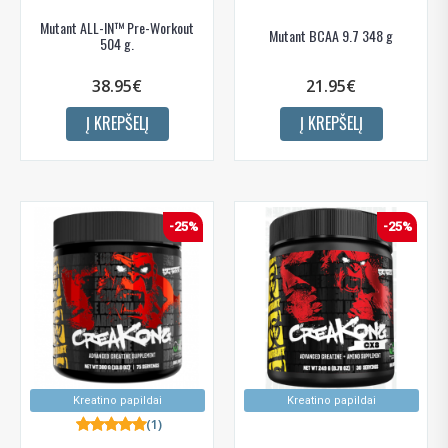
Mutant ALL-IN™ Pre-Workout
Mutant BCAA 9.7 348 g
504 g.
38.95€
21.95€
Į KREPŠELĮ
Į KREPŠELĮ
-25%
-25%
Kreatino papildai
Kreatino papildai
(1)