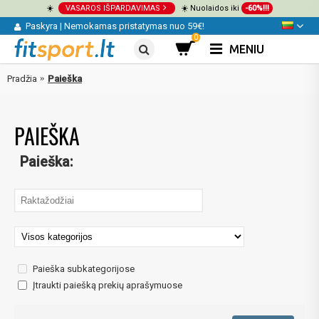
☀️
VASAROS IŠPARDAVIMAS
☀️ Nuolaidos iki
-60%!!!
Paskyra
|
Nemokamas pristatymas nuo 59€!
0
MENIU
Pradžia
Paieška
PAIEŠKA
Paieška:
Paieška subkategorijose
Įtraukti paiešką prekių aprašymuose