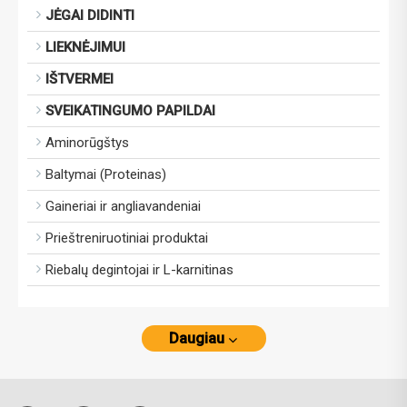
JĖGAI DIDINTI
LIEKNĖJIMUI
IŠTVERMEI
SVEIKATINGUMO PAPILDAI
Aminorūgštys
Baltymai (Proteinas)
Gaineriai ir angliavandeniai
Prieštreniruotiniai produktai
Riebalų degintojai ir L-karnitinas
Daugiau