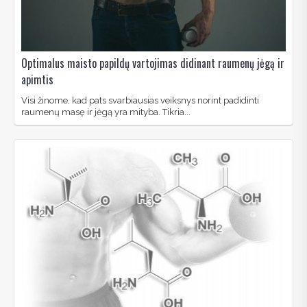
Optimalus maisto papildų vartojimas didinant raumenų jėgą ir
apimtis
Visi žinome, kad pats svarbiausias veiksnys norint padidinti
raumenų masę ir jėgą yra mityba. Tikria...