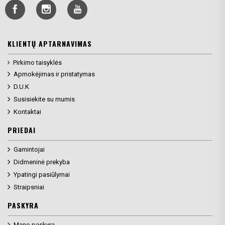
KLIENTŲ APTARNAVIMAS
Pirkimo taisyklės
Apmokėjimas ir pristatymas
D.U.K
Susisiekite su mumis
Kontaktai
PRIEDAI
Gamintojai
Didmeninė prekyba
Ypatingi pasiūlymai
Straipsniai
PASKYRA
Mano paskyra