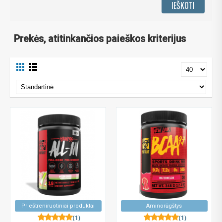
Prekės, atitinkančios paieškos kriterijus
Prieštreniruotiniai produktai
Aminorūgštys
(1)
(1)