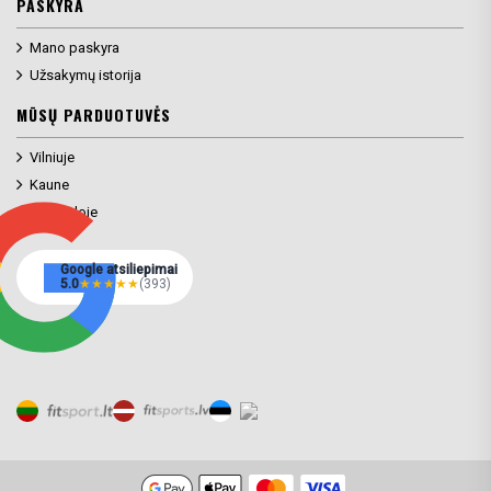
PASKYRA
Mano paskyra
Užsakymų istorija
MŪSŲ PARDUOTUVĖS
Vilniuje
Kaune
Klaipėdoje
Google atsiliepimai
5.0
★
★
★
★
★
(393)