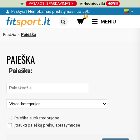
☀️
VASAROS IŠPARDAVIMAS
☀️ Nuolaidos iki
-60%!!!
Paskyra
|
Nemokamas pristatymas nuo 59€!
0
MENIU
Pradžia
Paieška
PAIEŠKA
Paieška:
Paieška subkategorijose
Įtraukti paiešką prekių aprašymuose