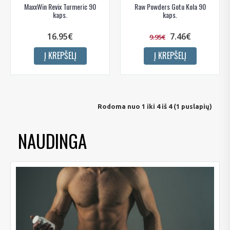
MaxxWin Revix Turmeric 90
Raw Powders Gotu Kola 90
kaps.
kaps.
16.95€
7.46€
9.95€
Į KREPŠELĮ
Į KREPŠELĮ
Rodoma nuo 1 iki 4 iš 4 (1 puslapių)
NAUDINGA