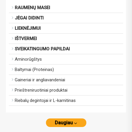
RAUMENŲ MASEI
JĖGAI DIDINTI
LIEKNĖJIMUI
IŠTVERMEI
SVEIKATINGUMO PAPILDAI
Aminorūgštys
Baltymai (Proteinas)
Gaineriai ir angliavandeniai
Prieštreniruotiniai produktai
Riebalų degintojai ir L-karnitinas
Daugiau