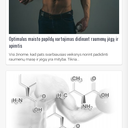
Optimalus maisto papildų vartojimas didinant raumenų jėgą ir
apimtis
Visi žinome, kad pats svarbiausias veiksnys norint padidinti
raumenų masę ir jėgą yra mityba. Tikria...