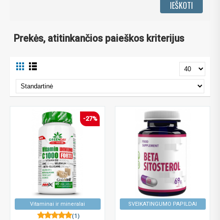
Prekės, atitinkančios paieškos kriterijus
-27%
Vitaminai ir mineralai
SVEIKATINGUMO PAPILDAI
(1)