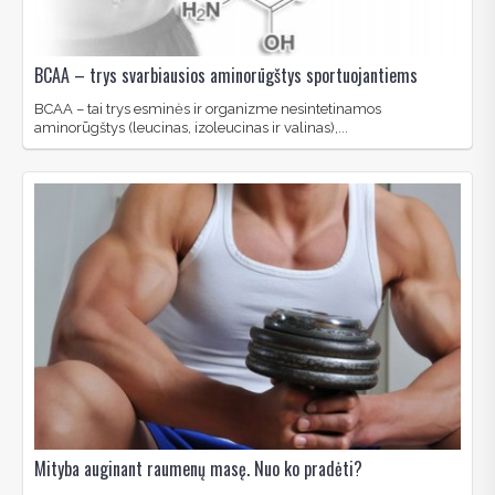
BCAA – trys svarbiausios aminorūgštys sportuojantiems
BCAA – tai trys esminės ir organizme nesintetinamos
aminorūgštys (leucinas, izoleucinas ir valinas),...
Mityba auginant raumenų masę. Nuo ko pradėti?