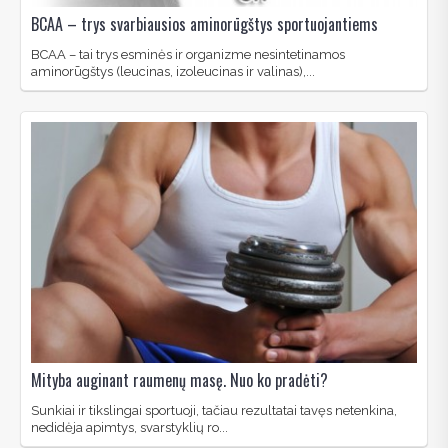
BCAA – trys svarbiausios aminorūgštys sportuojantiems
BCAA – tai trys esminės ir organizme nesintetinamos
aminorūgštys (leucinas, izoleucinas ir valinas),...
Mityba auginant raumenų masę. Nuo ko pradėti?
Sunkiai ir tikslingai sportuoji, tačiau rezultatai tavęs netenkina,
nedidėja apimtys, svarstyklių ro...