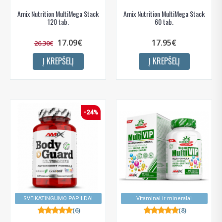
Amix Nutrition MultiMega Stack
Amix Nutrition MultiMega Stack
120 tab.
60 tab.
17.09€
17.95€
26.30€
Į KREPŠELĮ
Į KREPŠELĮ
-24%
SVEIKATINGUMO PAPILDAI
Vitaminai ir mineralai
(6)
(8)