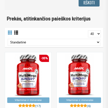
Prekės, atitinkančios paieškos kriterijus
-35%
Vitaminai ir mineralai
Vitaminai ir mineralai
(17)
(6)