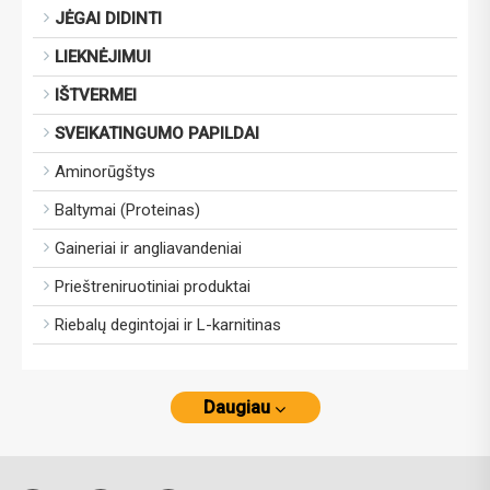
JĖGAI DIDINTI
LIEKNĖJIMUI
IŠTVERMEI
SVEIKATINGUMO PAPILDAI
Aminorūgštys
Baltymai (Proteinas)
Gaineriai ir angliavandeniai
Prieštreniruotiniai produktai
Riebalų degintojai ir L-karnitinas
Daugiau