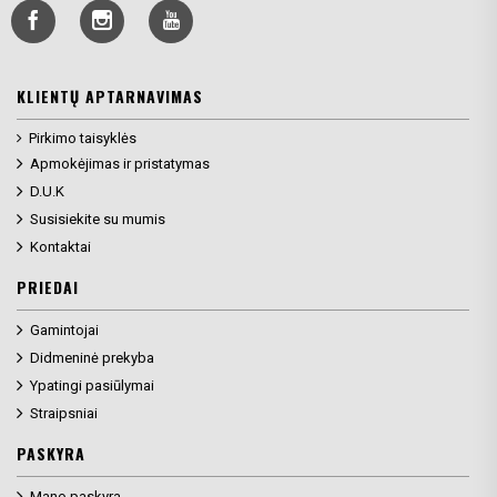
KLIENTŲ APTARNAVIMAS
Pirkimo taisyklės
Apmokėjimas ir pristatymas
D.U.K
Susisiekite su mumis
Kontaktai
PRIEDAI
Gamintojai
Didmeninė prekyba
Ypatingi pasiūlymai
Straipsniai
PASKYRA
Mano paskyra