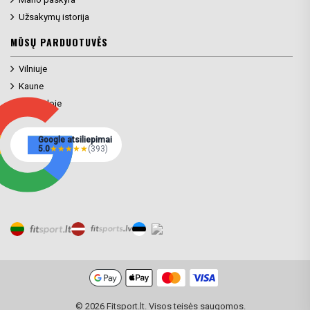
Užsakymų istorija
MŪSŲ PARDUOTUVĖS
Vilniuje
Kaune
Klaipėdoje
Google atsiliepimai
5.0
★
★
★
★
★
(393)
© 2026 Fitsport.lt. Visos teisės saugomos.