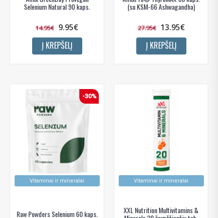
Selenium Natural 90 kaps.
(su KSM-66 Ashwagandha)
9.95€
13.95€
14.95€
27.95€
Į KREPŠELĮ
Į KREPŠELĮ
-30%
Vitaminai ir mineralai
Vitaminai ir mineralai
XXL Nutrition Multivitamins &
Raw Powders Selenium 60 kaps.
Minerals 20 šnypščiančių tab.