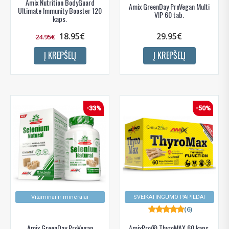
Amix Nutrition BodyGuard
Amix GreenDay ProVegan Multi
Ultimate Immunity Booster 120
VIP 60 tab.
kaps.
18.95€
29.95€
24.95€
Į KREPŠELĮ
Į KREPŠELĮ
-33%
-50%
Vitaminai ir mineralai
SVEIKATINGUMO PAPILDAI
(6)
Amix GreenDay ProVegan
AmixPro® ThyroMAX 60 kaps.