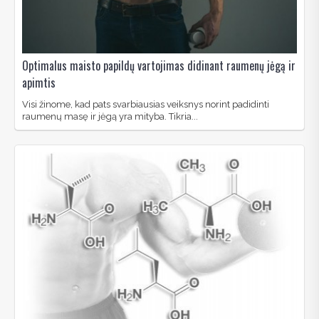
Optimalus maisto papildų vartojimas didinant raumenų jėgą ir
apimtis
Visi žinome, kad pats svarbiausias veiksnys norint padidinti
raumenų masę ir jėgą yra mityba. Tikria...