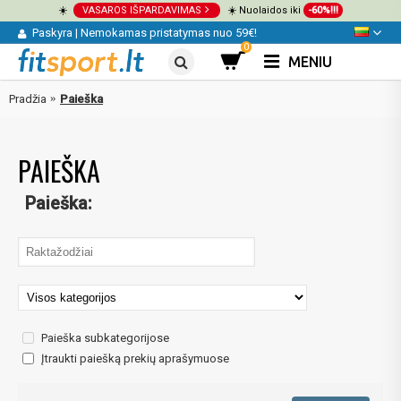
☀️
VASAROS IŠPARDAVIMAS
☀️ Nuolaidos iki
-60%!!!
Paskyra
|
Nemokamas pristatymas nuo 59€!
0
MENIU
Pradžia
Paieška
PAIEŠKA
Paieška:
Paieška subkategorijose
Įtraukti paiešką prekių aprašymuose