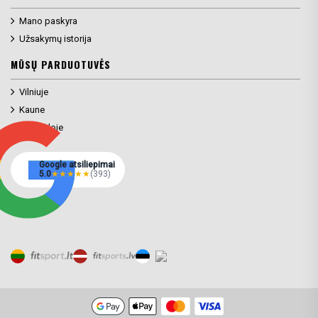
Mano paskyra
Užsakymų istorija
MŪSŲ PARDUOTUVĖS
Vilniuje
Kaune
Klaipėdoje
Google atsiliepimai
5.0
★
★
★
★
★
(393)