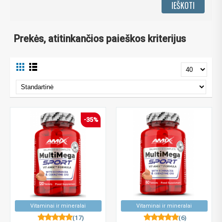
Prekės, atitinkančios paieškos kriterijus
-35%
Vitaminai ir mineralai
Vitaminai ir mineralai
(17)
(6)