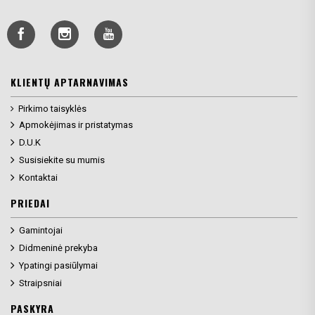
KLIENTŲ APTARNAVIMAS
Pirkimo taisyklės
Apmokėjimas ir pristatymas
D.U.K
Susisiekite su mumis
Kontaktai
PRIEDAI
Gamintojai
Didmeninė prekyba
Ypatingi pasiūlymai
Straipsniai
PASKYRA