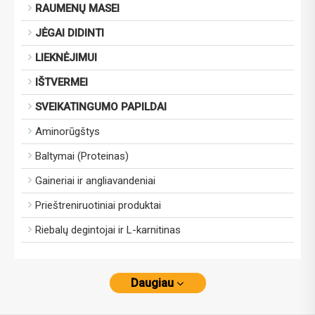
RAUMENŲ MASEI
JĖGAI DIDINTI
LIEKNĖJIMUI
IŠTVERMEI
SVEIKATINGUMO PAPILDAI
Aminorūgštys
Baltymai (Proteinas)
Gaineriai ir angliavandeniai
Prieštreniruotiniai produktai
Riebalų degintojai ir L-karnitinas
Daugiau