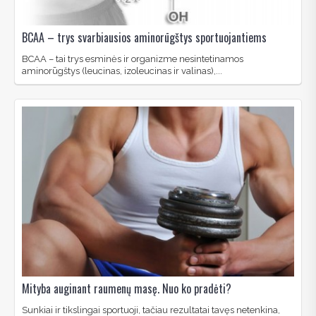
BCAA – trys svarbiausios aminorūgštys sportuojantiems
BCAA – tai trys esminės ir organizme nesintetinamos
aminorūgštys (leucinas, izoleucinas ir valinas),...
Mityba auginant raumenų masę. Nuo ko pradėti?
Sunkiai ir tikslingai sportuoji, tačiau rezultatai tavęs netenkina,