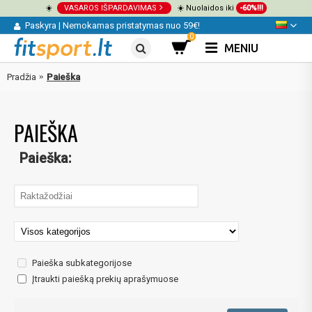
☀️
VASAROS IŠPARDAVIMAS
☀️ Nuolaidos iki
-60%!!!
Paskyra
|
Nemokamas pristatymas nuo 59€!
0
MENIU
Pradžia
Paieška
PAIEŠKA
Paieška:
Paieška subkategorijose
Įtraukti paiešką prekių aprašymuose