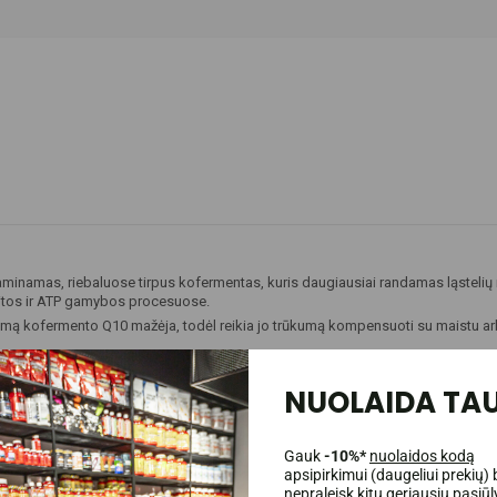
inamas, riebaluose tirpus kofermentas, kuris daugiausiai randamas ląstelių 
kaitos ir ATP gamybos procesuose.
mą kofermento Q10 mažėja, todėl reikia jo trūkumą kompensuoti su maistu ar
NUOLAIDA TAU
Gauk
-10%*
nuolaidos kodą
apsipirkimui (daugeliui prekių) 
nepraleisk kitų geriausių pasiū