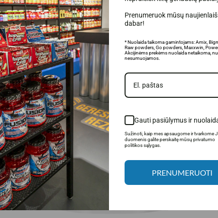
Prenumeruok mūsų naujienlaišk
pažaidos.
dabar!
* Nuolaida taikoma gamintojams: Amix, Big
Raw powders, Go powders, Maxxwin, Power
Akcijinėms prekėms nuolaida netaikoma, nu
nesumuojamos.
Gauti pasiūlymus ir nuolaid
Sužinoti, kaip mes apsaugome ir tvarkome 
duomenis galite perskaitę mūsų privatumo
politikos sąlygas.
PRENUMERUOTI