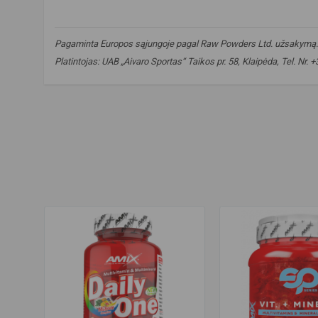
Pagaminta Europos sąjungoje pagal Raw Powders Ltd. užsakymą.
Platintojas: UAB „Aivaro Sportas“ Taikos pr. 58, Klaipėda, Tel. Nr
kofermentas Q10
,
coenzyme Q10
,
Q10 papildas
,
coenzyme 
heart health support
,
ląstelių energijai
,
cellular energy support