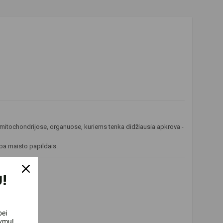
mitochondrijose, organuose, kuriems tenka didžiausia apkrova -
ba maisto papildais.
!
bei
lymų!