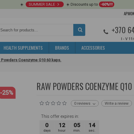
☀️
SUMMER SALE
☀️ Discounts up to
-60%!!!
APMOK
+370 6
I - V 11
HEALTH SUPPLEMENTS
BRANDS
ACCESSORIES
 Powders Coenzyme Q10 60 kaps.
RAW POWDERS COENZYME Q10 
-25%
0 reviews
Write a review
This offer expires in:
0
12
05
13
days
hour
min.
sec.