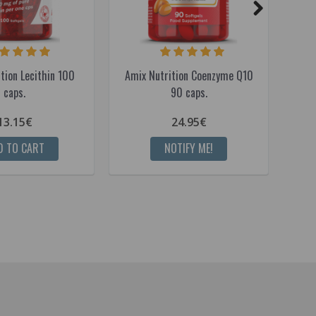
tion Lecithin 100
Amix Nutrition Coenzyme Q10
Amix
caps.
90 caps.
13.15€
24.95€
D TO CART
NOTIFY ME!