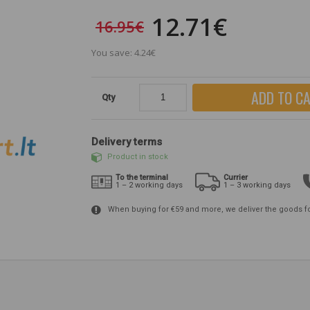
12.71€
16.95€
You save: 4.24€
ADD TO C
Qty
Delivery terms
Product in stock
To the terminal
Currier
1 – 2 working days
1 – 3 working days
When buying for €59 and more, we deliver the goods f