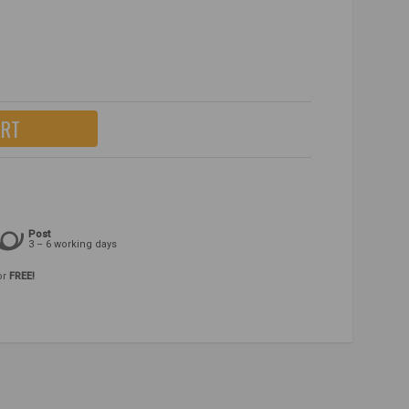
ART
Post
3 – 6 working days
or
FREE!