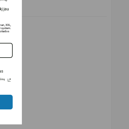
į jau
man, XXL,
 system.
olaidos
as
Jūsų