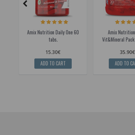
Amix Nutrition Daily One 60
Amix Nutritio
tabs.
Vit&Mineral Pack
15.30€
35.90€
ADD TO CART
ADD TO C