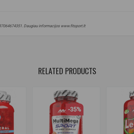
. +37064674351. Daugiau informacijos www.fitsport.lt
Q10 supplement
,
antioksidantas
,
antioxidant supplement
,
energijos apy
RELATED PRODUCTS
-35%