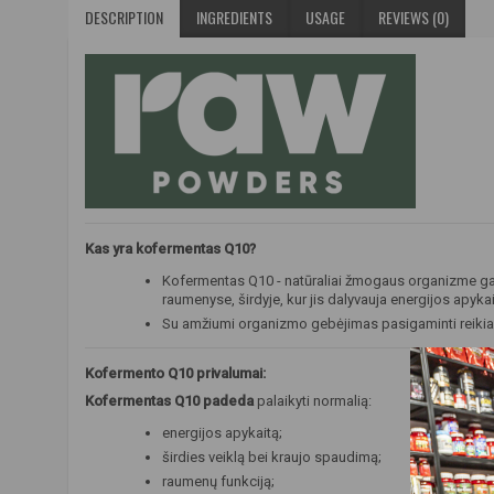
DESCRIPTION
INGREDIENTS
USAGE
REVIEWS (0)
Kas yra kofermentas Q10?
Kofermentas Q10 - natūraliai žmogaus organizme gam
raumenyse, širdyje, kur jis dalyvauja energijos apy
Su amžiumi organizmo gebėjimas pasigaminti reikia
Kofermento Q10 privalumai:
Kofermentas Q10 padeda
palaikyti normalią:
energijos apykaitą;
širdies veiklą bei kraujo spaudimą;
raumenų funkciją;