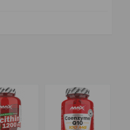
kaitai
,
energy metabolism support
,
širdies sveikatai
,