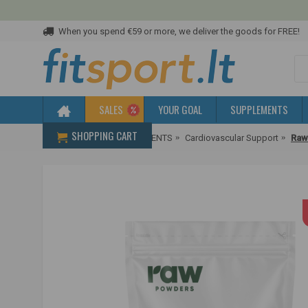
When you spend €59 or more, we deliver the goods for FREE!
SALES
YOUR GOAL
SUPPLEMENTS
SHOPPING CART
Home
HEALTH SUPPLEMENTS
Cardiovascular Support
Raw