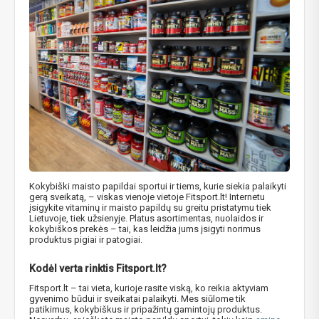
Kokybiški maisto papildai sportui ir tiems, kurie siekia palaikyti
gerą sveikatą, – viskas vienoje vietoje Fitsport.lt! Internetu
įsigykite vitaminų ir maisto papildų su greitu pristatymu tiek
Lietuvoje, tiek užsienyje. Platus asortimentas, nuolaidos ir
kokybiškos prekės – tai, kas leidžia jums įsigyti norimus
produktus pigiai ir patogiai.
Kodėl verta rinktis Fitsport.lt?
Fitsport.lt – tai vieta, kurioje rasite viską, ko reikia aktyviam
gyvenimo būdui ir sveikatai palaikyti. Mes siūlome tik
patikimus, kokybiškus ir pripažintų gamintojų produktus.