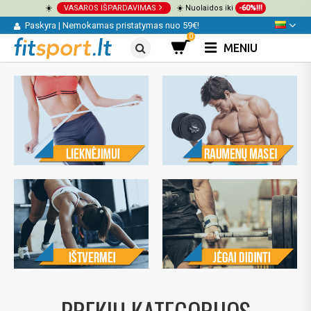
☀️
VASAROS IŠPARDAVIMAS
☀️ Nuolaidos iki
-60%!!!
Paskyra
|
Nemokamas pristatymas nuo 59€!
0
MENIU