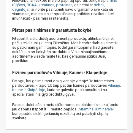
Nesvarbu, ar ieškote maisto papildų sportui, tokių kaip
amino
rūgštys
,
BCAA
,
kreatinas
,
proteinas
, gaineriai ar
riebalų
degintojai
, ar norite pasirūpinti savo organizmo sveikata su
vitaminais, mineralais ar specifiniais papildais
(sveikatai bei
imunitetui) - pas mus rasite viską.
Platus pasirinkimas ir garantuota kokybė
Fitsport.lt siūlo didelį asortimentą produktų, atitinkančių net
pačių reikliausių klientų lūkesčius. Mes bendradarbiaujame tik
su patikimais gamintojais, todėl garantuojame, kad gausite
aukščiausios kokybės produktus. Vis atsinaujinančiame
asortimente visada rasite tai, kas geriausiai atitiks Jūsų
poreikius
Fizinės parduotuvės Vilniuje, Kaune ir Klaipėdoje
Patogu, kai galima rasti viską vienoje vietoje! Be internetinės
parduotuvės, Fitsport.lt taip pat turi fizines parduotuves
Vilniuje
,
Kaune
ir
Klaipėdoje
, kuriose galėsite pasikonsultuoti su
specialistais ir įsigyti
produktų gyvai.
Pasinaudokite šiuo metu siūlomomis nuolaidomis ir akcijomis
jau dabar! Fitsport.lt – maisto papildai
,
vitaminai ir mineralai
,
kurie padės siekti geriausių rezultatų bei palaikyti stiprią
sveikatą.