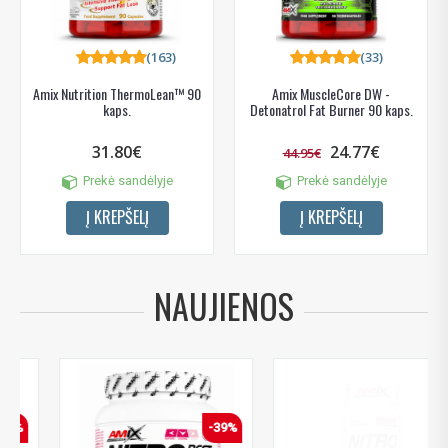
(163)
(33)
Amix Nutrition ThermoLean™ 90
Amix MuscleCore DW -
kaps.
Detonatrol Fat Burner 90 kaps.
31.80€
24.77€
44.95€
Prekė sandėlyje
Prekė sandėlyje
Į KREPŠELĮ
Į KREPŠELĮ
NAUJIENOS
-40%