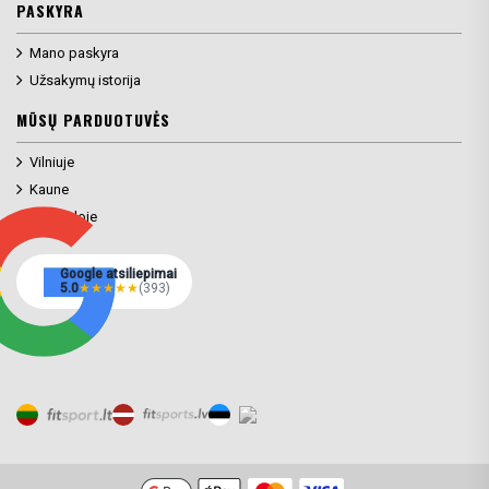
PASKYRA
Mano paskyra
Užsakymų istorija
MŪSŲ PARDUOTUVĖS
Vilniuje
Kaune
Klaipėdoje
Google atsiliepimai
5.0
★
★
★
★
★
(393)