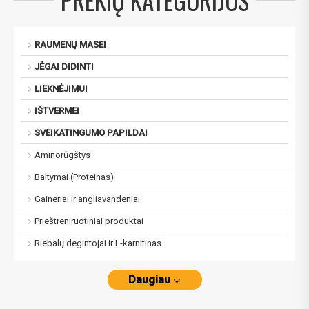
PREKIŲ KATEGORIJOS
RAUMENŲ MASEI
JĖGAI DIDINTI
LIEKNĖJIMUI
IŠTVERMEI
SVEIKATINGUMO PAPILDAI
Aminorūgštys
Baltymai (Proteinas)
Gaineriai ir angliavandeniai
Prieštreniruotiniai produktai
Riebalų degintojai ir L-karnitinas
Daugiau