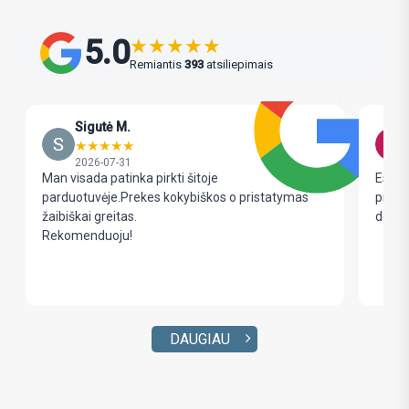
5.0
★
★
★
★
★
Remiantis
393
atsiliepimais
Sigutė M.
★
★
★
★
★
2026-07-31
Man visada patinka pirkti šitoje
Esu la
parduotuvėje.Prekes kokybiškos o pristatymas
prista
žaibiškai greitas.
dovan
Rekomenduoju!
DAUGIAU