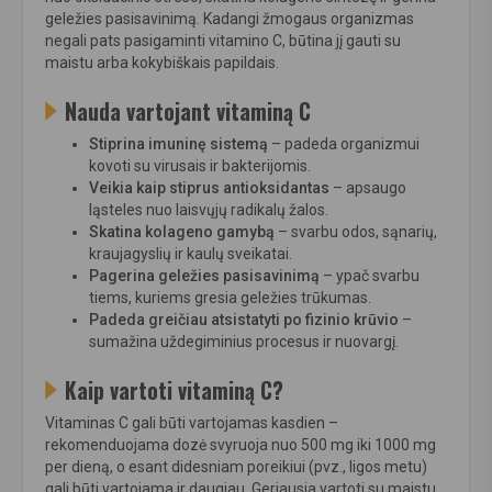
geležies pasisavinimą. Kadangi žmogaus organizmas
negali pats pasigaminti vitamino C, būtina jį gauti su
maistu arba kokybiškais papildais.
Nauda vartojant vitaminą C
Stiprina imuninę sistemą
– padeda organizmui
kovoti su virusais ir bakterijomis.
Veikia kaip stiprus antioksidantas
– apsaugo
ląsteles nuo laisvųjų radikalų žalos.
Skatina kolageno gamybą
– svarbu odos, sąnarių,
kraujagyslių ir kaulų sveikatai.
Pagerina geležies pasisavinimą
– ypač svarbu
tiems, kuriems gresia geležies trūkumas.
Padeda greičiau atsistatyti po fizinio krūvio
–
sumažina uždegiminius procesus ir nuovargį.
Kaip vartoti vitaminą C?
Vitaminas C gali būti vartojamas kasdien –
rekomenduojama dozė svyruoja nuo 500 mg iki 1000 mg
per dieną, o esant didesniam poreikiui (pvz., ligos metu)
gali būti vartojama ir daugiau. Geriausia vartoti su maistu