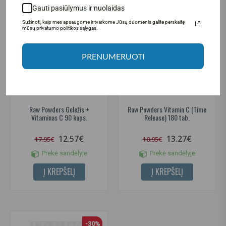
-30%
-30%
Gauti pasiūlymus ir nuolaidas
Sužinoti, kaip mes apsaugome ir tvarkome Jūsų duomenis galite perskaitę
mūsų privatumo politikos sąlygas.
PRENUMERUOTI
(1)
(1)
Raw Powders Geležis +
Raw Powders Vitamin C (Time
Vitaminas C 90 kaps.
Release) 180 tab.
12.57€
13.27€
17.95€
18.95€
Prekė sandėlyje
Prekė sandėlyje
Į KREPŠELĮ
Į KREPŠELĮ
-30%