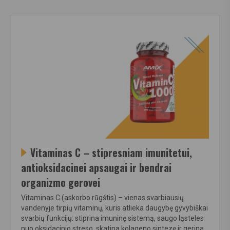
Vitaminas C – stipresniam imunitetui,
antioksidacinei apsaugai ir bendrai
organizmo gerovei
Vitaminas C (askorbo rūgštis) – vienas svarbiausių
vandenyje tirpių vitaminų, kuris atlieka daugybę gyvybiškai
svarbių funkcijų: stiprina imuninę sistemą, saugo ląsteles
nuo oksidacinio streso, skatina kolageno sintezę ir gerina