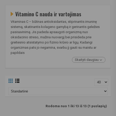
Vitamino C nauda ir vartojimas
Vitaminas C – būtinas antioksidantas, stiprinantis imuninę
sistemą, skatinantis kolageno gamybą ir gerinantis geležies
pasisavinimą. Jis padeda apsaugoti organizmą nuo
oksidacinio streso, mažina nuovargį bei prisideda prie
greitesnio atsistatymo po fizinio krūvio ar ligų. Kadangi
organizmas pats jo negamina, svarbu jį gauti su maistu ar
papildais
Skaityti daugiau
Rodoma nuo 1 iki 13 iš 13 (1 puslapių)