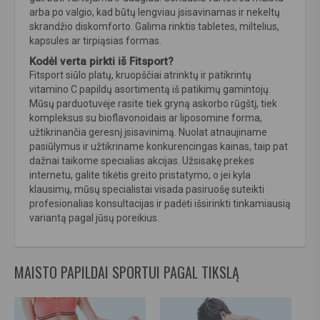
arba po valgio, kad būtų lengviau įsisavinamas ir nekeltų
skrandžio diskomforto. Galima rinktis tabletes, miltelius,
kapsules ar tirpiąsias formas.
Kodėl verta pirkti iš Fitsport?
Fitsport siūlo platų, kruopščiai atrinktų ir patikrintų
vitamino C papildų asortimentą iš patikimų gamintojų.
Mūsų parduotuvėje rasite tiek gryną askorbo rūgštį, tiek
kompleksus su bioflavonoidais ar liposomine forma,
užtikrinančia geresnį įsisavinimą. Nuolat atnaujiname
pasiūlymus ir užtikriname konkurencingas kainas, taip pat
dažnai taikome specialias akcijas. Užsisakę prekes
internetu, galite tikėtis greito pristatymo, o jei kyla
klausimų, mūsų specialistai visada pasiruošę suteikti
profesionalias konsultacijas ir padėti išsirinkti tinkamiausią
variantą pagal jūsų poreikius.
MAISTO PAPILDAI SPORTUI PAGAL TIKSLĄ