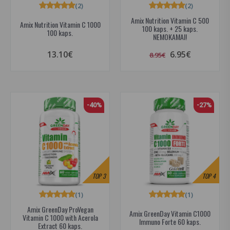
(2)
(2)
Amix Nutrition Vitamin C 500
Amix Nutrition Vitamin C 1000
100 kaps. + 25 kaps.
100 kaps.
NEMOKAMAI!
13.10€
6.95€
8.95€
-40%
-27%
TOP
3
TOP
4
(1)
(1)
Amix GreenDay ProVegan
Amix GreenDay Vitamin C1000
Vitamin C 1000 with Acerola
Immuno Forte 60 kaps.
Extract 60 kaps.