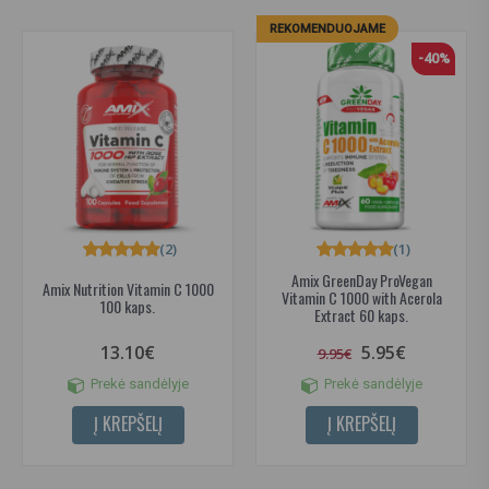
REKOMENDUOJAME
-40%
(2)
(1)
Amix GreenDay ProVegan
Amix Nutrition Vitamin C 1000
Vitamin C 1000 with Acerola
100 kaps.
Extract 60 kaps.
13.10€
5.95€
9.95€
Prekė sandėlyje
Prekė sandėlyje
Į KREPŠELĮ
Į KREPŠELĮ