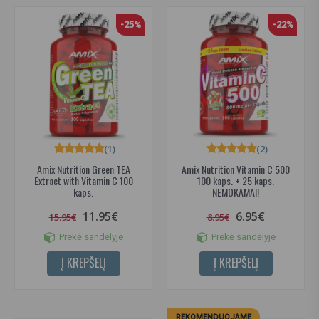
-25%
-22%
(1)
(2)
Amix Nutrition Green TEA
Amix Nutrition Vitamin C 500
Extract with Vitamin C 100
100 kaps. + 25 kaps.
kaps.
NEMOKAMAI!
11.95€
6.95€
15.95€
8.95€
Prekė sandėlyje
Prekė sandėlyje
Į KREPŠELĮ
Į KREPŠELĮ
REKOMENDUOJAME