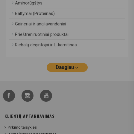
Aminorūgštys
Baltymai (Proteinas)
Gaineriai ir angliavandeniai
Prieštreniruotiniai produktai
Riebalų degintojai ir L-karnitinas
Daugiau
KLIENTŲ APTARNAVIMAS
Pirkimo taisyklės