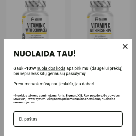
NUOLAIDA TAU!
MaxxWin Vitamin C with
MaxxWin Vitamin C with Rose
Gauk
-10%*
nuolaidos kodą
apsipirkimui (daugeliui prekių)
Echinacea 120 kaps.
Hips 120 kaps.
bei nepraleisk kitų geriausių pasiūlymų!
Prenumeruok mūsų naujienlaiškį jau dabar!
9.95€
11.95€
Prekė sandėlyje
Prekė sandėlyje
* Nuolaida taikoma gamintojams: Amix, Bigman, XXL, Raw powders, Go powders,
Maxxwin, Power system. Akcijinėms prekėms nuolaida netaikoma, nuolaidos
nesumuojamos.
Į KREPŠELĮ
Į KREPŠELĮ