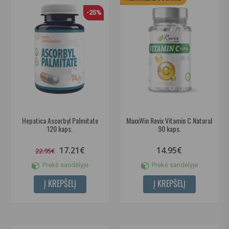
-25%
Hepatica Ascorbyl Palmitate
MaxxWin Revix Vitamin C Natural
120 kaps.
90 kaps.
17.21€
14.95€
22.95€
Prekė sandėlyje
Prekė sandėlyje
Į KREPŠELĮ
Į KREPŠELĮ