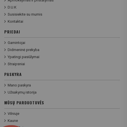
Apmokėjimas ir pristatymas
D.U.K
Susisiekite su mumis
Kontaktai
PRIEDAI
Gamintojai
Didmeninė prekyba
Ypatingi pasiūlymai
Straipsniai
PASKYRA
Mano paskyra
Užsakymų istorija
MŪSŲ PARDUOTUVĖS
Vilniuje
Kaune