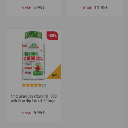
5.95€
11.95€
9.95€
16.30€
-30%
TOP
5
(1)
Amix GreenDay Vitamin C 1000
with Rose Hip Extract 60 kaps.
6.95€
9.95€