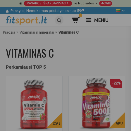
☀️
VASAROS IŠPARDAVIMAS
☀️ Nuolaidos iki
-60%!!!
Paskyra
|
Nemokamas pristatymas nuo 59€!
0
MENIU
Pradžia
Vitaminai ir mineralai
Vitaminas C
VITAMINAS C
Perkamiausi TOP 5
-22%
TOP
1
TOP
2