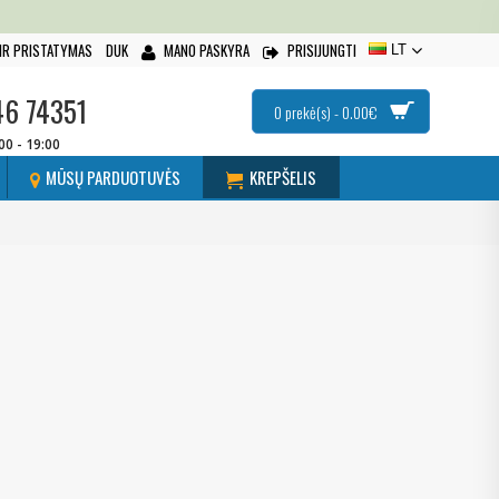
IR PRISTATYMAS
DUK
MANO PASKYRA
PRISIJUNGTI
LT
46 74351
0 prekė(s) - 0.00€
:00 - 19:00
MŪSŲ PARDUOTUVĖS
KREPŠELIS