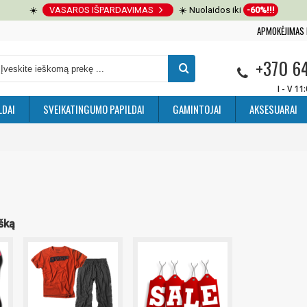
☀️
VASAROS IŠPARDAVIMAS
☀️ Nuolaidos iki
-60%!!!
APMOKĖJIMAS 
+370 6
I - V 11
LDAI
SVEIKATINGUMO PAPILDAI
GAMINTOJAI
AKSESUARAI
ešką