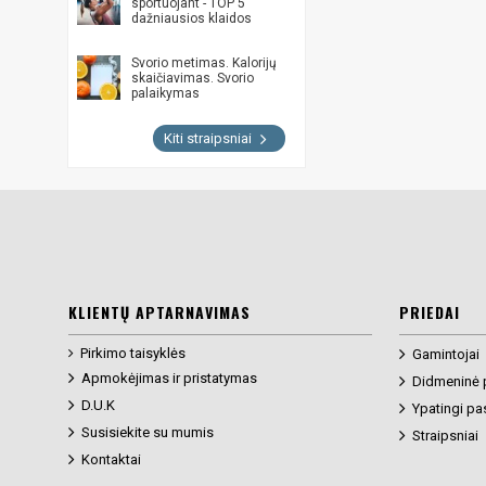
sportuojant - TOP 5
dažniausios klaidos
Svorio metimas. Kalorijų
skaičiavimas. Svorio
palaikymas
Kiti straipsniai
KLIENTŲ APTARNAVIMAS
PRIEDAI
Pirkimo taisyklės
Gamintojai
Apmokėjimas ir pristatymas
Didmeninė 
D.U.K
Ypatingi pa
Susisiekite su mumis
Straipsniai
Kontaktai