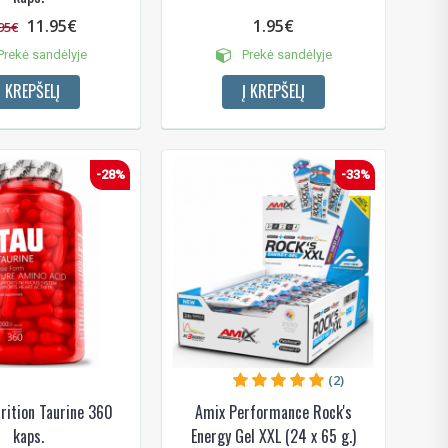
11.95€
1.95€
95€
rekė sandėlyje
Prekė sandėlyje
Į KREPŠELĮ
Į KREPŠELĮ
-28%
-33%
(2)
rition Taurine 360
Amix Performance Rock's
kaps.
Energy Gel XXL (24 x 65 g.)