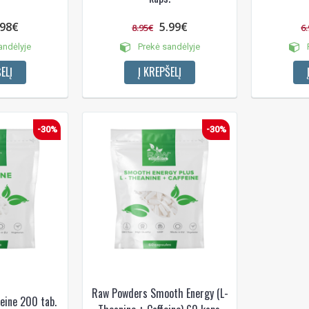
.98€
5.99€
8.95€
6
andėlyje
Prekė sandėlyje
P
ELĮ
Į KREPŠELĮ
-30%
-30%
Raw Powders Smooth Energy (L-
eine 200 tab.