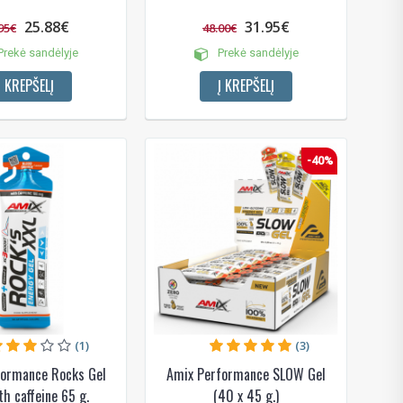
25.88€
31.95€
95€
48.00€
rekė sandėlyje
Prekė sandėlyje
Į KREPŠELĮ
Į KREPŠELĮ
-40%
!
 bei
ūlymų!
kį jau
(1)
(3)
igman,
n, Power
aikoma,
formance Rocks Gel
Amix Performance SLOW Gel
th caffeine 65 g.
(40 x 45 g.)