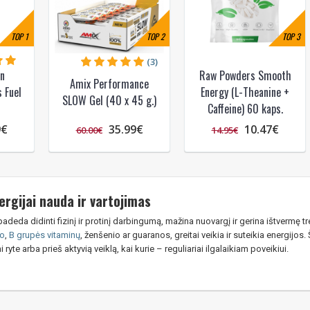
TOP
1
TOP
2
TOP
3
(3)
on
Raw Powders Smooth
Amix Performance
 Fuel
Energy (L-Theanine +
SLOW Gel (40 x 45 g.)
Caffeine) 60 kaps.
9€
35.99€
10.47€
60.00€
14.95€
ergijai nauda ir vartojimas
padeda didinti fizinį ir protinį darbingumą, mažina nuovargį ir gerina ištvermę t
no
,
B grupės vitaminų
, ženšenio ar guaranos, greitai veikia ir suteikia energijos
 ryte arba prieš aktyvią veiklą, kai kurie – reguliariai ilgalaikiam poveikiui.