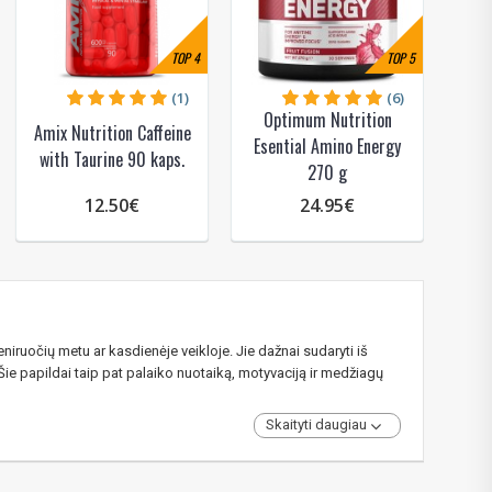
TOP
4
TOP
5
(1)
(6)
Optimum Nutrition
Amix Nutrition Caffeine
Esential Amino Energy
with Taurine 90 kaps.
270 g
12.50€
24.95€
reniruočių metu ar kasdienėje veikloje. Jie dažnai sudaryti iš
. Šie papildai taip pat palaiko nuotaiką, motyvaciją ir medžiagų
Skaityti daugiau