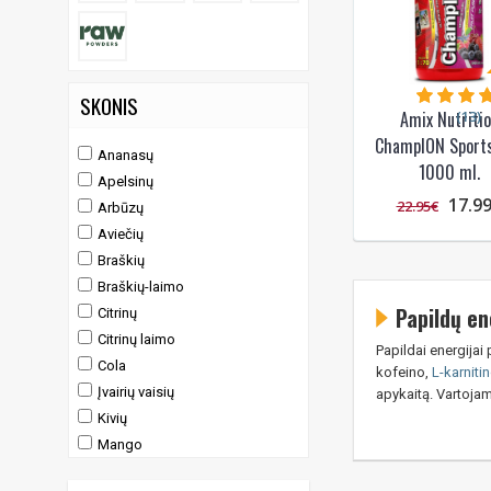
SKONIS
(13)
Amix Nutriti
ChampION Sports
Ananasų
1000 ml.
Apelsinų
17.9
22.95€
Arbūzų
Aviečių
Braškių
Braškių-laimo
Papildų en
Citrinų
Citrinų laimo
Papildai energijai 
Cola
kofeino,
L-karniti
Įvairių vaisių
apykaitą. Vartojami
Kivių
Mango
Miško uogų