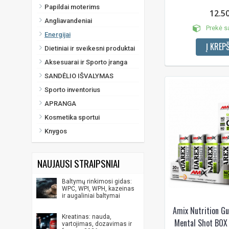
Papildai moterims
12.5
Angliavandeniai
Prekė s
Energijai
Į KREPŠ
Dietiniai ir sveikesni produktai
Aksesuarai ir Sporto įranga
SANDĖLIO IŠVALYMAS
Sporto inventorius
APRANGA
Kosmetika sportui
Knygos
NAUJAUSI STRAIPSNIAI
Baltymų rinkimosi gidas:
WPC, WPI, WPH, kazeinas
ir augaliniai baltymai
Amix Nutrition Gu
Kreatinas: nauda,
Mental Shot BOX 
vartojimas, dozavimas ir