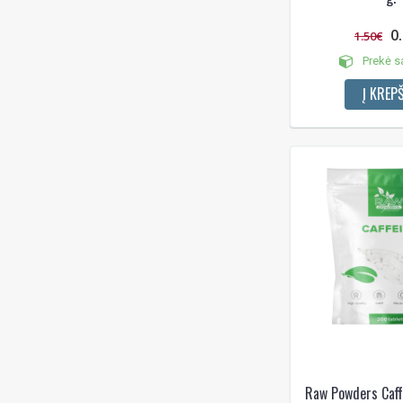
0
1.50€
Prekė s
Į KREPŠ
Raw Powders Caff