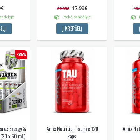
0€
17.99€
22.95€
15.
andėlyje
Prekė sandėlyje
P
ELĮ
Į KREPŠELĮ
-36%
arex Energy &
Amix Nutrition Taurine 120
Amix Nut
(20 x 60 ml.)
kaps.