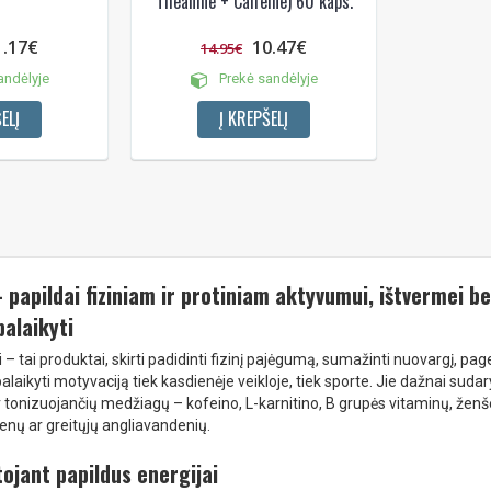
Theanine + Caffeine) 60 kaps.
1.17€
10.47€
14.95€
andėlyje
Prekė sandėlyje
ELĮ
Į KREPŠELĮ
– papildai fiziniam ir protiniam aktyvumui, ištvermei be
palaikyti
i – tai produktai, skirti padidinti fizinį pajėgumą, sumažinti nuovargį, page
palaikyti motyvaciją tiek kasdienėje veikloje, tiek sporte. Jie dažnai sudary
ir tonizuojančių medžiagų – kofeino, L-karnitino, B grupės vitaminų, žen
enų ar greitųjų angliavandenių.
ojant papildus energijai