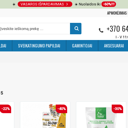
☀️
VASAROS IŠPARDAVIMAS
☀️ Nuolaidos iki
-60%!!!
APMOKĖJIMAS 
+370 6
I - V 11
LDAI
SVEIKATINGUMO PAPILDAI
GAMINTOJAI
AKSESUARAI
I
 5
-22%
-40%
-30%