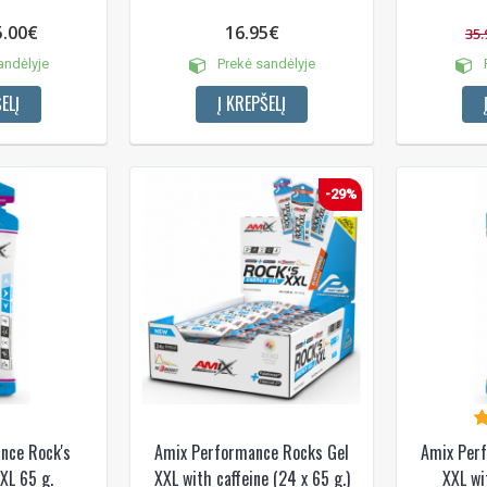
5.00€
16.95€
35.
andėlyje
Prekė sandėlyje
P
ELĮ
Į KREPŠELĮ
-29%
NUOLAIDA TAU
Gauk
-10%*
nuolaidos kodą
apsipirkimui (daugeliui prekių)
nepraleisk kitų geriausių pasi
Prenumeruok mūsų naujienlaiš
dabar!
* Nuolaida taikoma gamintojams: Amix, B
XXL, Raw powders, Go powders, Maxxwi
system. Akcijinėms prekėms nuolaida net
nce Rock's
Amix Performance Rocks Gel
Amix Per
nuolaidos nesumuojamos.
XL 65 g.
XXL with caffeine (24 x 65 g.)
XXL wi