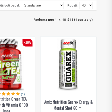
ūšiuoti pagal:
Rodyti:
Rodoma nuo 1 iki 18 iš 18 (1 puslapių)
-25%
(1)
trition Green TEA
Amix Nutrition Guarex Energy &
with Vitamin C 100
Mental Shot 60 ml.
kaps.