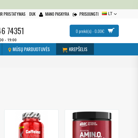
IR PRISTATYMAS
DUK
MANO PASKYRA
PRISIJUNGTI
LT
46 74351
0 prekė(s) - 0.00€
:00 - 19:00
MŪSŲ PARDUOTUVĖS
KREPŠELIS