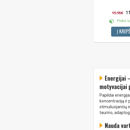
1
15.95€
Prekė s
Į KREPŠ
Energijai 
motyvacijai 
Papildai energija
koncentraciją ir 
stimuliuojančių 
taurino, adaptog
Nauda vart