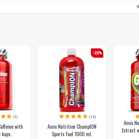
R
-22%
(1)
(13)
Amix Nu
affeine with
Amix Nutrition ChampION
Extract 
 kaps.
Sports Fuel 1000 ml.