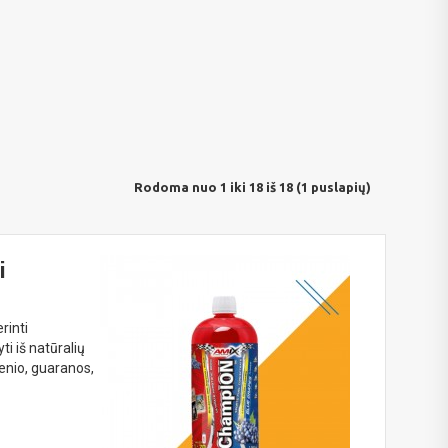
Rodoma nuo 1 iki 18 iš 18 (1 puslapių)
i
rinti
ti iš natūralių
šenio, guaranos,