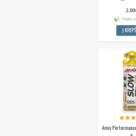
2.00
Prekė s
Į KREPŠ
Amix Performanc
g.