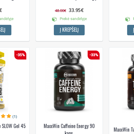
€
33.95€
48.00€
andėlyje
Prekė sandėlyje
P
ELĮ
Į KREPŠELĮ
Gauti pasiūlymus ir nuolai
Sužinoti, kaip mes apsaugome ir tvarkom
Jūsų duomenis galite perskaitę mūsų
privatumo politikos sąlygas.
-35%
-33%
PRENUMERUOTI
(1)
e SLOW Gel 45
MaxxWin Caffeine Energy 90
MaxxWin Ta
kaps.