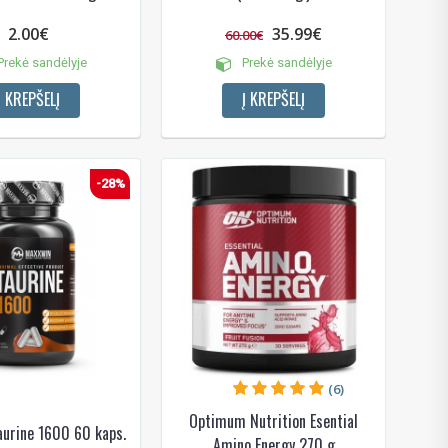
2.00€
35.99€
60.00€
rekė sandėlyje
Prekė sandėlyje
Į KREPŠELĮ
Į KREPŠELĮ
das
e
-28%
(6)
Optimum Nutrition Esential
urine 1600 60 kaps.
Amino Energy 270 g