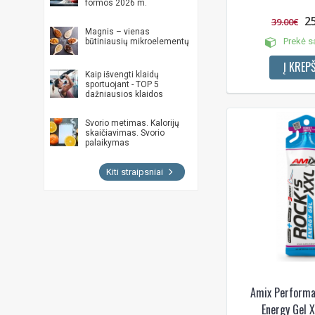
formos 2026 m.
2
39.00€
Magnis – vienas
Prekė s
būtiniausių mikroelementų
Į KREPŠ
Kaip išvengti klaidų
sportuojant - TOP 5
dažniausios klaidos
Svorio metimas. Kalorijų
skaičiavimas. Svorio
palaikymas
Kiti straipsniai
Amix Performa
Energy Gel X