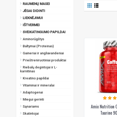
Mojito kokteilis
RAUMENŲ MASEI
Vaisių punšo
JĖGAI DIDINTI
Vynuogių
LIEKNĖJIMUI
Žaliojo obuolio
IŠTVERMEI
SVEIKATINGUMO PAPILDAI
Aminorūgštys
Baltymai (Proteinas)
Gaineriai ir angliavandeniai
Prieštreniruotiniai produktai
Riebalų degintojai ir L-
karnitinas
Kreatino papildai
Vitaminai ir mineralai
Adaptogenai
Miegui gerinti
Amix Nutrition C
Sąnariams
Taurine 90
Skatintojai