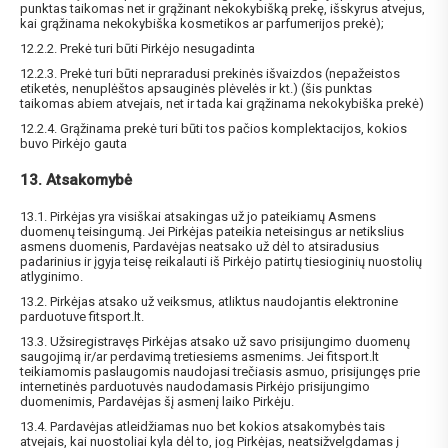
punktas taikomas net ir grąžinant nekokybišką prekę, išskyrus atvejus,
kai grąžinama nekokybiška kosmetikos ar parfumerijos prekė);
12.2.2. Prekė turi būti Pirkėjo nesugadinta
12.2.3. Prekė turi būti nepraradusi prekinės išvaizdos (nepažeistos
etiketės, nenuplėštos apsauginės plėvelės ir kt.) (šis punktas
taikomas abiem atvejais, net ir tada kai grąžinama nekokybiška prekė)
12.2.4. Grąžinama prekė turi būti tos pačios komplektacijos, kokios
buvo Pirkėjo gauta
13. Atsakomybė
13.1. Pirkėjas yra visiškai atsakingas už jo pateikiamų Asmens
duomenų teisingumą. Jei Pirkėjas pateikia neteisingus ar netikslius
asmens duomenis, Pardavėjas neatsako už dėl to atsiradusius
padarinius ir įgyja teisę reikalauti iš Pirkėjo patirtų tiesioginių nuostolių
atlyginimo.
13.2. Pirkėjas atsako už veiksmus, atliktus naudojantis elektronine
parduotuve fitsport.lt.
13.3. Užsiregistravęs Pirkėjas atsako už savo prisijungimo duomenų
saugojimą ir/ar perdavimą tretiesiems asmenims. Jei fitsport.lt
teikiamomis paslaugomis naudojasi trečiasis asmuo, prisijungęs prie
internetinės parduotuvės naudodamasis Pirkėjo prisijungimo
duomenimis, Pardavėjas šį asmenį laiko Pirkėju.
13.4. Pardavėjas atleidžiamas nuo bet kokios atsakomybės tais
atvejais, kai nuostoliai kyla dėl to, jog Pirkėjas, neatsižvelgdamas į