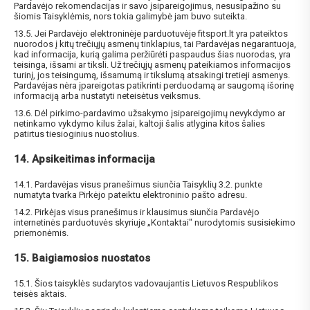
Pardavėjo rekomendacijas ir savo įsipareigojimus, nesusipažino su
šiomis Taisyklėmis, nors tokia galimybė jam buvo suteikta.
13.5. Jei Pardavėjo elektroninėje parduotuvėje fitsport.lt yra pateiktos
nuorodos į kitų trečiųjų asmenų tinklapius, tai Pardavėjas negarantuoja,
kad informacija, kurią galima peržiūrėti paspaudus šias nuorodas, yra
teisinga, išsami ar tiksli. Už trečiųjų asmenų pateikiamos informacijos
turinį, jos teisingumą, išsamumą ir tikslumą atsakingi tretieji asmenys.
Pardavėjas nėra įpareigotas patikrinti perduodamą ar saugomą išorinę
informaciją arba nustatyti neteisėtus veiksmus.
13.6. Dėl pirkimo-pardavimo užsakymo įsipareigojimų nevykdymo ar
netinkamo vykdymo kilus žalai, kaltoji šalis atlygina kitos šalies
patirtus tiesioginius nuostolius.
14. Apsikeitimas informacija
14.1. Pardavėjas visus pranešimus siunčia Taisyklių 3.2. punkte
numatyta tvarka Pirkėjo pateiktu elektroninio pašto adresu.
14.2. Pirkėjas visus pranešimus ir klausimus siunčia Pardavėjo
internetinės parduotuvės skyriuje „Kontaktai" nurodytomis susisiekimo
priemonėmis.
15. Baigiamosios nuostatos
15.1. Šios taisyklės sudarytos vadovaujantis Lietuvos Respublikos
teisės aktais.