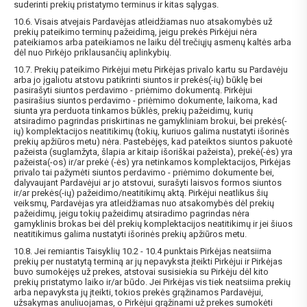
suderinti prekių pristatymo terminus ir kitas sąlygas.
10.6. Visais atvejais Pardavėjas atleidžiamas nuo atsakomybės už
prekių pateikimo terminų pažeidimą, jeigu prekės Pirkėjui nėra
pateikiamos arba pateikiamos ne laiku dėl trečiųjų asmenų kaltės arba
dėl nuo Pirkėjo priklausančių aplinkybių.
10.7. Prekių pateikimo Pirkėjui metu Pirkėjas privalo kartu su Pardavėju
arba jo įgaliotu atstovu patikrinti siuntos ir prekės(-ių) būklę bei
pasirašyti siuntos perdavimo - priėmimo dokumentą. Pirkėjui
pasirašius siuntos perdavimo - priėmimo dokumente, laikoma, kad
siunta yra perduota tinkamos būklės, prekių pažeidimų, kurių
atsiradimo pagrindas priskirtinas ne gamykliniam brokui, bei prekės(-
ių) komplektacijos neatitikimų (tokių, kuriuos galima nustatyti išorinės
prekių apžiūros metu) nėra. Pastebėjęs, kad pateiktos siuntos pakuotė
pažeista (suglamžyta, šlapia ar kitaip išoriškai pažeista), prekė(-ės) yra
pažeista(-os) ir/ar prekė (-ės) yra netinkamos komplektacijos, Pirkėjas
privalo tai pažymėti siuntos perdavimo - priėmimo dokumente bei,
dalyvaujant Pardavėjui ar jo atstovui, surašyti laisvos formos siuntos
ir/ar prekės(-ių) pažeidimo/neatitikimų aktą. Pirkėjui neatlikus šių
veiksmų, Pardavėjas yra atleidžiamas nuo atsakomybės dėl prekių
pažeidimų, jeigu tokių pažeidimų atsiradimo pagrindas nėra
gamyklinis brokas bei dėl prekių komplektacijos neatitikimų ir jei šiuos
neatitikimus galima nustatyti išorinės prekių apžiūros metu.
10.8. Jei remiantis Taisyklių 10.2 - 10.4 punktais Pirkėjas neatsiima
prekių per nustatytą terminą ar jų nepavyksta įteikti Pirkėjui ir Pirkėjas
buvo sumokėjęs už prekes, atstovai susisiekia su Pirkėju dėl kito
prekių pristatymo laiko ir/ar būdo. Jei Pirkėjas vis tiek neatsiima prekių
arba nepavyksta jų įteikti, tokios prekės grąžinamos Pardavėjui,
užsakymas anuliuojamas, o Pirkėjui grąžinami už prekes sumokėti