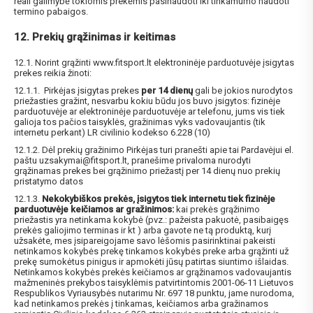
reali galimybė tokiomis prekėmis pasinaudoti iki tinkamumo naudoti
termino pabaigos.
12. Prekių grąžinimas ir keitimas
12.1. Norint grąžinti www.fitsport.lt elektroninėje parduotuvėje įsigytas
prekes reikia žinoti:
12.1.1. Pirkėjas įsigytas prekes
per 14 dienų
gali be jokios nurodytos
priežasties gražint, nesvarbu kokiu būdu jos buvo įsigytos: fizinėje
parduotuvėje ar elektroninėje parduotuvėje ar telefonu, jums vis tiek
galioja tos pačios taisyklės, gražinimas vyks vadovaujantis (tik
internetu perkant) LR civilinio kodekso 6.228 (10)
12.1.2. Dėl prekių gražinimo Pirkėjas turi pranešti apie tai Pardavėjui el.
paštu
uzsakymai@fitsport.lt
, pranešime privaloma nurodyti
grąžinamas prekes bei grąžinimo priežastį per 14 dienų nuo prekių
pristatymo datos
12.1.3.
Nekokybiškos prekės, įsigytos tiek internetu tiek fizinėje
parduotuvėje keičiamos ar gražinimos:
kai prekės grąžinimo
priežastis yra netinkama kokybė (pvz.: pažeista pakuotė, pasibaigęs
prekės galiojimo terminas ir kt ) arba gavote ne tą produktą, kurį
užsakėte, mes įsipareigojame savo lėšomis pasirinktinai pakeisti
netinkamos kokybės prekę tinkamos kokybės preke arba grąžinti už
prekę sumokėtus pinigus ir apmokėti jūsų patirtas siuntimo išlaidas.
Netinkamos kokybės prekės keičiamos ar grąžinamos vadovaujantis
mažmeninės prekybos taisyklėmis patvirtintomis 2001-06-11 Lietuvos
Respublikos Vyriausybės nutarimu Nr. 697 18 punktu, jame nurodoma,
kad netinkamos prekės į tinkamas, keičiamos arba gražinamos