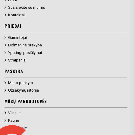
Susisiekite su mumis
Kontaktai
PRIEDAI
Gamintojai
Didmeninė prekyba
Ypatingi pasiūlymai
Straipsniai
PASKYRA
Mano paskyra
Užsakymų istorija
MŪSŲ PARDUOTUVĖS
Vilniuje
Kaune
Klaipėdoje