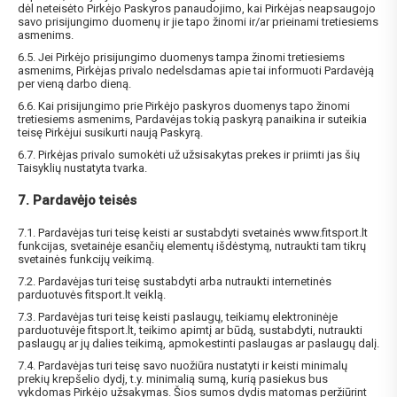
dėl neteisėto Pirkėjo Paskyros panaudojimo, kai Pirkėjas neapsaugojo
savo prisijungimo duomenų ir jie tapo žinomi ir/ar prieinami tretiesiems
asmenims.
6.5. Jei Pirkėjo prisijungimo duomenys tampa žinomi tretiesiems
asmenims, Pirkėjas privalo nedelsdamas apie tai informuoti Pardavėją
per vieną darbo dieną.
6.6. Kai prisijungimo prie Pirkėjo paskyros duomenys tapo žinomi
tretiesiems asmenims, Pardavėjas tokią paskyrą panaikina ir suteikia
teisę Pirkėjui susikurti naują Paskyrą.
6.7. Pirkėjas privalo sumokėti už užsisakytas prekes ir priimti jas šių
Taisyklių nustatyta tvarka.
7. Pardavėjo teisės
7.1. Pardavėjas turi teisę keisti ar sustabdyti svetainės www.fitsport.lt
funkcijas, svetainėje esančių elementų išdėstymą, nutraukti tam tikrų
svetainės funkcijų veikimą.
7.2. Pardavėjas turi teisę sustabdyti arba nutraukti internetinės
parduotuvės fitsport.lt veiklą.
7.3. Pardavėjas turi teisę keisti paslaugų, teikiamų elektroninėje
parduotuvėje fitsport.lt, teikimo apimtį ar būdą, sustabdyti, nutraukti
paslaugų ar jų dalies teikimą, apmokestinti paslaugas ar paslaugų dalį.
7.4. Pardavėjas turi teisę savo nuožiūra nustatyti ir keisti minimalų
prekių krepšelio dydį, t.y. minimalią sumą, kurią pasiekus bus
vykdomas Pirkėjo užsakymas. Šios sumos dydis matomas peržiūrint