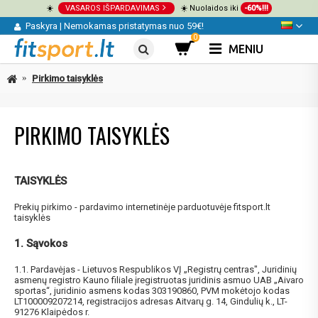
☀️
VASAROS IŠPARDAVIMAS
☀️ Nuolaidos iki
-60%!!!
Paskyra
|
Nemokamas pristatymas nuo 59€!
0
MENIU
Pirkimo taisyklės
PIRKIMO TAISYKLĖS
TAISYKLĖS
Prekių pirkimo - pardavimo internetinėje parduotuvėje fitsport.lt
taisyklės
1. Sąvokos
1.1. Pardavėjas - Lietuvos Respublikos VĮ „Registrų centras", Juridinių
asmenų registro Kauno filiale įregistruotas juridinis asmuo UAB „Aivaro
sportas“, juridinio asmens kodas 303190860, PVM mokėtojo kodas
LT100009207214, registracijos adresas Aitvarų g. 14, Gindulių k., LT-
91276 Klaipėdos r.