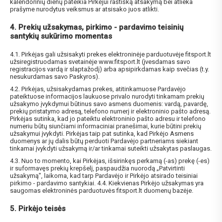
kalendorinių dienų pateikia Pirkėjui raštišką atsakymą bei atlieka
prašyme nurodytus veiksmus ar atsisako juos atlikti.
4. Prekių užsakymas, pirkimo - pardavimo teisinių
santykių sukūrimo momentas
4.1. Pirkėjas gali užsisakyti prekes elektroninėje parduotuvėje fitsport.lt
užsiregistruodamas svetainėje www.fitsport.lt (įvesdamas savo
registracijos vardą ir slaptažodį) arba apsipirkdamas kaip svečias (t.y.
nesukurdamas savo Paskyros).
4.2. Pirkėjas, užsisakydamas prekes, atitinkamuose Pardavėjo
pateiktuose informacijos laukuose privalo nurodyti tinkamam prekių
užsakymo įvykdymui būtinus savo asmens duomenis: vardą, pavardę,
prekių pristatymo adresą, telefono numerį ir elektroninio pašto adresą.
Pirkėjas sutinka, kad jo pateiktu elektroninio pašto adresu ir telefono
numeriu būtų siunčiami informaciniai pranešimai, kurie būtini prekių
užsakymui įvykdyti. Pirkėjas taip pat sutinka, kad Pirkėjo Asmens
duomenys ar jų dalis būtų perduoti Pardavėjo partneriams siekiant
tinkamai įvykdyti užsakymą ir/ar tinkamai suteikti užsakytas paslaugas.
4.3. Nuo to momento, kai Pirkėjas, išsirinkęs perkamą (-as) prekę (-es)
ir suformavęs prekių krepšelį, paspaudžia nuorodą „Patvirtinti
užsakymą", laikoma, kad tarp Pardavėjo ir Pirkėjo atsirado teisiniai
pirkimo - pardavimo santykiai. 4.4. Kiekvienas Pirkėjo užsakymas yra
saugomas elektroninės parduotuvės fitsport.lt duomenų bazėje.
5. Pirkėjo teisės