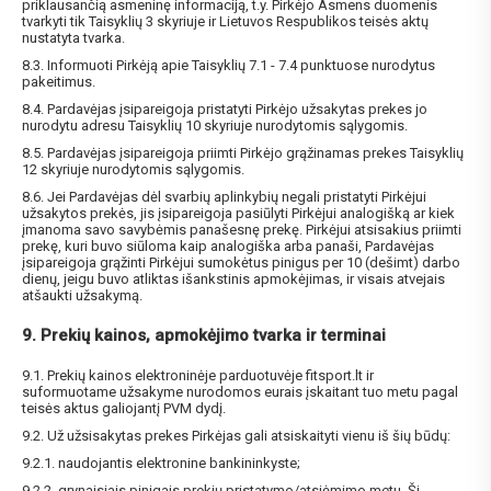
priklausančią asmeninę informaciją, t.y. Pirkėjo Asmens duomenis
tvarkyti tik Taisyklių 3 skyriuje ir Lietuvos Respublikos teisės aktų
nustatyta tvarka.
8.3. Informuoti Pirkėją apie Taisyklių 7.1 - 7.4 punktuose nurodytus
pakeitimus.
8.4. Pardavėjas įsipareigoja pristatyti Pirkėjo užsakytas prekes jo
nurodytu adresu Taisyklių 10 skyriuje nurodytomis sąlygomis.
8.5. Pardavėjas įsipareigoja priimti Pirkėjo grąžinamas prekes Taisyklių
12 skyriuje nurodytomis sąlygomis.
8.6. Jei Pardavėjas dėl svarbių aplinkybių negali pristatyti Pirkėjui
užsakytos prekės, jis įsipareigoja pasiūlyti Pirkėjui analogišką ar kiek
įmanoma savo savybėmis panašesnę prekę. Pirkėjui atsisakius priimti
prekę, kuri buvo siūloma kaip analogiška arba panaši, Pardavėjas
įsipareigoja grąžinti Pirkėjui sumokėtus pinigus per 10 (dešimt) darbo
dienų, jeigu buvo atliktas išankstinis apmokėjimas, ir visais atvejais
atšaukti užsakymą.
9. Prekių kainos, apmokėjimo tvarka ir terminai
9.1. Prekių kainos elektroninėje parduotuvėje fitsport.lt ir
suformuotame užsakyme nurodomos eurais įskaitant tuo metu pagal
teisės aktus galiojantį PVM dydį.
9.2. Už užsisakytas prekes Pirkėjas gali atsiskaityti vienu iš šių būdų:
9.2.1. naudojantis elektronine bankininkyste;
9.2.2. grynaisiais pinigais prekių pristatymo/atsiėmimo metu. Ši