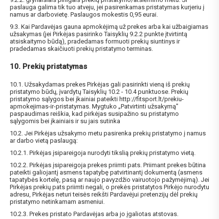
paslauga galima tik tuo atveju, jei pasirenkamas pristatymas kurjeriu į
namus ar darbovietę. Paslaugos mokestis 0,95 eurai.
9.3. Kai Pardavėjas gauna apmokėjimą už prekes arba kai užbaigiamas
užsakymas (jei Pirkėjas pasirinko Taisyklių 9.2.2 punkte įtvirtintą
atsiskaitymo būdą), pradedamas formuoti prekių siuntinys ir
pradedamas skaičiuoti prekių pristatymo terminas.
10. Prekių pristatymas
NUOLAIDA TAU!
10.1. Užsakydamas prekes Pirkėjas gali pasirinkti vieną iš prekių
pristatymo būdų, įvardytų Taisyklių 10.2 - 10.4 punktuose. Prekių
pristatymo sąlygos bei įkainiai pateikti http://fitsport.lt/prekiu-
Gauk
-10%*
nuolaidos kodą
apsipirkimui (daugeliui
apmokejimas-ir-pristatymas. Mygtuko „Patvirtinti užsakymą"
prekių) bei nepraleisk kitų geriausių pasiūlymų!
paspaudimas reiškia, kad pirkėjas susipažino su pristatymo
sąlygomis bei įkainiais ir su jais sutinka
Prenumeruok mūsų naujienlaiškį jau dabar!
10.2. Jei Pirkėjas užsakymo metu pasirenka prekių pristatymo į namus
ar darbo vietą paslaugą:
* Nuolaida taikoma gamintojams: Amix, Bigman, XXL, Raw powders, Go
10.2.1. Pirkėjas įsipareigoja nurodyti tikslią prekių pristatymo vietą.
powders, Maxxwin, Power system. Akcijinėms prekėms nuolaida netaikoma,
nuolaidos nesumuojamos.
10.2.2. Pirkėjas įsipareigoja prekes priimti pats. Priimant prekes būtina
pateikti galiojantį asmens tapatybę patvirtinantį dokumentą (asmens
tapatybės kortelę, pasą ar naujo pavyzdžio vairuotojo pažymėjimą). Jei
Pirkėjas prekių pats priimti negali, o prekės pristatytos Pirkėjo nurodytu
adresu, Pirkėjas neturi teisės reikšti Pardavėjui pretenzijų dėl prekių
pristatymo netinkamam asmeniui.
10.2.3. Prekes pristato Pardavėjas arba jo įgaliotas atstovas.