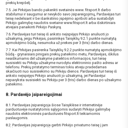
prekių krepšelį.
7.5. Jei Pirkėjas bando pakenkti svetainės www. fitsport.lt darbo
stabilumui ir saugumui ar nevykdo savo įsipareigojimų, Pardavėjas turi
teisę nedelsiant ir be išankstinio įspėjimo apriboti arba sustabdyti
Pirkėjo galimybę naudotis svetaine www.fitsport.lt arba išskirtiniais
atvejais panaikinti Pirkėjo Paskyrą.
7.6. Pardavėjas turi teisę iš anksto neįspėjęs Pirkėjo anuliuoti jo
užsakymą, jeigu Pirkėjas, pasirinkęs Taisyklių 9.2.1 punkte numatytą
apmokėjimo būdą, nesumoka už prekes per 3 (tris) darbo dienas.
7.7. Kai Pirkėjas pasirenka Taisyklių 9.2.2 punkte numatytą apmokėjimo
būdą - grynaisiais pinigais prekių pateikimo metu, Pardavėjas, iškilus
neaiškumams dėl užsakyme pateiktos informacijos, turi teisę
susisiekti su Pirkėju užsakyme nurodytu elektroninio pašto adresu ar
telefonu. Prekių pristatymo terminas tokiu atveju pradedamas
skaičiuoti nuo susisiekimo su Pirkėju dienos. Pardavėjas turi teisę iš
anksto neįspėjęs Pirkėjo anuliuoti jo užsakymą, jei Pardavėjui
nepavyksta susisiekti su Pirkėju per 3 (tris) darbo dienas po užsakymo
pateikimo.
8. Pardavėjo įsipareigojimai
8.1. Pardavėjas įsipareigoja šiose Taisyklėse ir internetinėje
parduotuvėje nustatytomis sąlygomis sudaryti Pirkėjui galimybę
naudotis elektroninės parduotuvės fitsport.lt teikiamomis
paslaugomis.
8.2. Pardavėjas įsipareigoja gerbti Pirkėjo privatumo teisę į jam