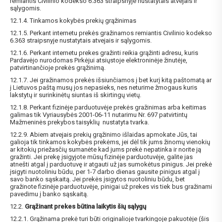
remiantis Civilinio kodekso 6.363 straipsnyje nustatytais atvejais ir
sąlygomis.
12.1.4. Tinkamos kokybės prekių grąžinimas
12.1.5. Perkant internetu prekės gražinamos remiantis Civilinio kodekso
6.363 straipsnyje nustatytais atvejais ir sąlygomis.
12.1.6. Perkant internetu prekes gražinti reikia grąžinti adresu, kuris
Pardavėjo nurodomas Pirkėjui atsiųstoje elektroninėje žinutėje,
patvirtinančioje prekės grąžinimą.
12.1.7. Jei gražinamos prekės išsiunčiamos į bet kurį kitą paštomatą ar
į Lietuvos paštą musų jos nepasieks, nes neturime žmogaus kuris
lakstytų ir surinkinėtų siuntas iš skirtingų vietų.
12.1.8. Perkant fizinėje parduotuvėje prekės gražinimas arba keitimas
galimas tik Vyriausybės 2001-06-11 nutarimu Nr. 697 patvirtintų
Mažmeninės prekybos taisyklių nustatyta tvarka.
12.2.9. Abiem atvejais prekių grąžinimo išlaidas apmokate Jūs, tai
galioja tik tinkamos kokybės prekėms, jei dėl tik jums žinomų vienokių
ar kitokių priežasčių sumanėte kad jums prekė nepatinka ir norite ją
gražinti. Jei prekę įsigyjote mūsų fizinėje parduotuvėje, galite jas
atnešti atgal į parduotuvę ir atgauti už jas sumokėtus pinigus. Jei prekė
įsigyti nuotoliniu būdu, per 1-7 darbo dienas gausite pinigus atgal į
savo banko sąskaitą. Jei prekės įsigytos nuotoliniu būdu, bet
gražinote fizinėje parduotuvėje, pinigai už prekes vis tiek bus gražinami
pavedimu į banko sąskaitą.
12.2.
Grąžinant prekes būtina laikytis šių sąlygų
12.2.1. Grąžinama prekė turi būti originalioje tvarkingoje pakuotėje (šis