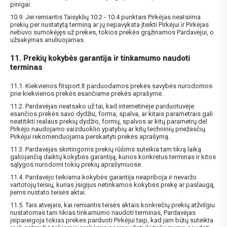
pinigai.
10.9. Jei remiantis Taisyklių 10.2 - 10.4 punktais Pirkėjas neatsiima
prekių per nustatytą terminą ar jų nepavyksta įteikti Pirkėjui ir Pirkėjas
nebuvo sumokėjęs už prekes, tokios prekės grąžinamos Pardavėjui, o
užsakymas anuliuojamas.
11. Prekių kokybės garantija ir tinkamumo naudoti
terminas
11.1. Kiekvienos fitsport.lt parduodamos prekės savybės nurodomos
prie kiekvienos prekės esančiame prekės aprašyme.
11.2. Pardavėjas neatsako už tai, kad internetinėje parduotuvėje
esančios prekės savo dydžiu, forma, spalva, ar kitais parametrais gali
neatitikti realaus prekių dydžio, formų, spalvos ar kitų parametrų dėl
Pirkėjo naudojamo vaizduoklio ypatybių ar kitų techninių priežasčių.
Pirkėjui rekomenduojama perskaityti prekės aprašymą.
11.3. Pardavėjas skirtingoms prekių rūšims suteikia tam tikrą laiką
galiojančią daiktų kokybės garantiją, kurios konkretus terminas ir kitos
sąlygos nurodomi tokių prekių aprašymuose.
11.4. Pardavėjo teikiama kokybės garantija neapriboja ir nevaržo
vartotojų teisių, kurias įsigijus netinkamos kokybės prekę ar paslaugą,
jiems nustato teisės aktai.
11.5. Tais atvejais, kai remiantis teisės aktais konkrečių prekių atžvilgiu
nustatomas tam tikras tinkamumo naudoti terminas, Pardavėjas
įsipareigoja tokias prekes parduoti Pirkėjui taip, kad jam būtų suteikta