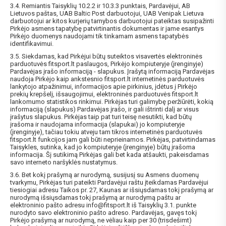
3.4. Remiantis Taisyklių 10.2.2 ir 10.3.3 punktais, Pardavėjui, AB
Lietuvos paštas, UAB Baltic Post darbuotojui, UAB Venipak Lietuva
darbuotojui ar kitos kurjerių tarnybos darbuotojui pateiktas susipažinti
Pirkėjo asmens tapatybę patvirtinantis dokumentas ir jame esantys
Pirkėjo duomenys naudojami tik tinkamam asmens tapatybės
identifikavimui.
3.5. Siekdamas, kad Pirkėjui būtų suteiktos visavertės elektroninės
parduotuvės fitsport.lt paslaugos, Pirkėjo kompiuteryje (įrenginyje)
Pardavėjas įrašo informaciją - slapukus. Įrašytą informaciją Pardavėjas
naudoja Pirkėjo kaip ankstesnio fitsport.lt internetinės parduotuvės
lankytojo atpažinimui, informacijos apie pirkinius, įdėtus į Pirkėjo
prekių krepšelį, išsaugojimui, elektroninės parduotuvės fitsport.lt
lankomumo statistikos rinkimui. Pirkėjas turi galimybę peržiūrėti, kokią
informaciją (slapukus) Pardavėjas įrašo, ir gali ištrinti dalį ar visus
įrašytus slapukus. Pirkėjas taip pat turi teisę nesutikti, kad būtų
įrašoma ir naudojama informacija (slapukai) jo kompiuteryje
(įrenginyje), tačiau tokiu atveju tam tikros internetinės parduotuvės
fitsport.lt funkcijos jam gali būti neprieinamos. Pirkėjas, patvirtindamas
Taisykles, sutinka, kad jo kompiuteryje (įrenginyje) būtų įrašoma
informacija. Šį sutikimą Pirkėjas gali bet kada atšaukti, pakeisdamas
savo interneto naršyklės nustatymus.
3.6. Bet kokį prašymą ar nurodymą, susijusį su Asmens duomenų
tvarkymu, Pirkėjas turi pateikti Pardavėjui raštu įteikdamas Pardavėjui
tiesiogiai adresu Taikos pr. 27, Kaunas ar išsiųsdamas tokį prašymą ar
nurodymą išsiųsdamas tokį prašymą ar nurodymą paštu ar
elektroninio pašto adresu
info@fitsport.lt
iš Taisyklių 3.1. punkte
nurodyto savo elektroninio pašto adreso. Pardavėjas, gavęs tokį
Pirkėjo prašymą ar nurodymą, ne vėliau kaip per 30 (trisdešimt)