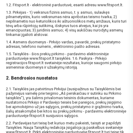
1.2. Fitsport.lt - elektroninė parduotuvė, esanti adresu www.fitsport.lt.
1.3. Pirkėjas - 1) veiksnus fizinis asmuo, t. y. asmuo, sulaukęs
pilnametystės, kurio veiksnumas nėra apribotas teismo tvarka; 2)
nepilnametis nuo keturiolikos iki aštuoniolikos metų amžiaus, kuris turi
tėvų arba rūpintojų sutikimą, išskyrus tuos atvejus, kai jis yra
emancipuotas; 3) juridinis asmuo; 4) visų aukščiau nurodytų asmenų
tinkamai įgalioti atstovai.
1.4. Asmens duomenys - Pirkėjo vardas, pavardė, prekių pristatymo
adresas, telefono numeris , elektroninio pašto adresas.
1.5. Taisyklės - šios prekių pirkimo - pardavimo elektroninėje
parduotuvėje www.fitsport.lt taisyklės. 1.6. Paskyra - Pirkėjo
registracijos fitsport.lt svetainėje rezultatas, kurioje saugomi pirkėjo
asmeniniai duomenys ir užsakymų istoriją.
2. Bendrosios nuostatos
2.1. Taisyklės jas patvirtinus Pirkėjui (susipažinus su Taisyklėmis bei
pažymėjus varnelę prie teiginio „Aš perskaičiau ir sutinku su Pirkimo
taisyklės"), yra šalims privalomas teisinis dokumentas, kuriame
nustatomos Pirkėjo ir Pardavėjo teisės bei pareigos, prekių įsigijimo
bei apmokėjimo už jas sąlygos, prekių pristatymo ir grąžinimo tvarka,
šalių atsakomybė bei kitos su prekių pirkimu - pardavimu elektroninėje
parduotuvėje fitsport.lt susijusios sąlygos.
2.2. Pardavėjas turi teisę bet kuriuo metu pakeisti, taisyti ar papildyti
Taisykles. Nauja Taisyklių redakcija įsigalioja ją paskelbus svetainėje
www.fitsport.lt. Pirkti elektroninėje parduotuvėje fitsport.lt turi teisę tik