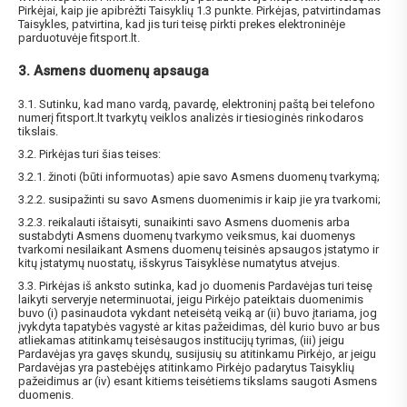
Pirkėjai, kaip jie apibrėžti Taisyklių 1.3 punkte. Pirkėjas, patvirtindamas
Taisykles, patvirtina, kad jis turi teisę pirkti prekes elektroninėje
parduotuvėje fitsport.lt.
3. Asmens duomenų apsauga
3.1. Sutinku, kad mano vardą, pavardę, elektroninį paštą bei telefono
numerį fitsport.lt tvarkytų veiklos analizės ir tiesioginės rinkodaros
tikslais.
3.2. Pirkėjas turi šias teises:
3.2.1. žinoti (būti informuotas) apie savo Asmens duomenų tvarkymą;
3.2.2. susipažinti su savo Asmens duomenimis ir kaip jie yra tvarkomi;
3.2.3. reikalauti ištaisyti, sunaikinti savo Asmens duomenis arba
sustabdyti Asmens duomenų tvarkymo veiksmus, kai duomenys
tvarkomi nesilaikant Asmens duomenų teisinės apsaugos įstatymo ir
kitų įstatymų nuostatų, išskyrus Taisyklėse numatytus atvejus.
3.3. Pirkėjas iš anksto sutinka, kad jo duomenis Pardavėjas turi teisę
laikyti serveryje neterminuotai, jeigu Pirkėjo pateiktais duomenimis
buvo (i) pasinaudota vykdant neteisėtą veiką ar (ii) buvo įtariama, jog
įvykdyta tapatybės vagystė ar kitas pažeidimas, dėl kurio buvo ar bus
atliekamas atitinkamų teisėsaugos institucijų tyrimas, (iii) jeigu
Pardavėjas yra gavęs skundų, susijusių su atitinkamu Pirkėjo, ar jeigu
Pardavėjas yra pastebėjęs atitinkamo Pirkėjo padarytus Taisyklių
pažeidimus ar (iv) esant kitiems teisėtiems tikslams saugoti Asmens
duomenis.