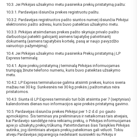
Gauti pasiūlymus ir nuolaidas
10.3. Jei Pirkėjas užsakymo metu pasirenka prekių pristatymą paštu:
Sužinoti, kaip mes apsaugome ir tvarkome Jūsų duomenis galite
10.3.1. Pardavėjas išsiunčia prekes registruotu paštu.
perskaitę mūsų privatumo politikos sąlygas.
10.3.2. Pardavėjas registruotos pašto siuntos numerį išsiunčia Pirkėjui
elektroninio pašto adresu, kuris buvo pateiktas užsakymo metu.
PRENUMERUOTI
10.3.3. Pirkėjas atsiimdamas prekes pašto skyriuje privalo pašto
darbuotojui pateikti galiojantį asmens tapatybę patvirtinantį
dokumentą (asmens tapatybės kortelę, pasą ar naujo pavyzdžio
vairuotojo pažymėjimą).
10.4. Jei Pirkėjas užsakymo metu pasirenka Prekių pristatymą į LP
Express terminalą:
10.4.1. Apie prekių pristatymą į terminalą Pirkėjas informuojamas
trumpąją žinute telefono numeriu, kuris buvo pateiktas užsakymo
metu.
10.4.2. LP Express terminaluose galima atsiimti prekes, kurios sveria
mažiau nei 30 kg. Sunkesnės nei 30 kg prekės į paštomatus nėra
pristatomos.
10.4.3. Siunta iš LP Express terminalo turi būti atsiimta per 7 (septynias)
kalendorines dienas nuo informacijos apie prekės pristatymą gavimo.
10.5. Pardavėjas išsiunčia prekes Pirkėjui per 1-2 d.d. po gauto
apmokėjimo. Šis terminas yra preliminarus ir netaikomas tais atvejais,
kai Pardavėjo sandėlyje nėra reikiamų prekių, o Pirkėjas informuojamas
apie jo užsakytų prekių trūkumą. Patvirtindamas šias Taisykles Pirkėjas
sutinka, jog išimtiniais atvejais prekių pateikimas gali vėluoti. Tokiu
atveju Pardavėjas įsipareigoja nedelsiant susisiekti su Pirkėju ir