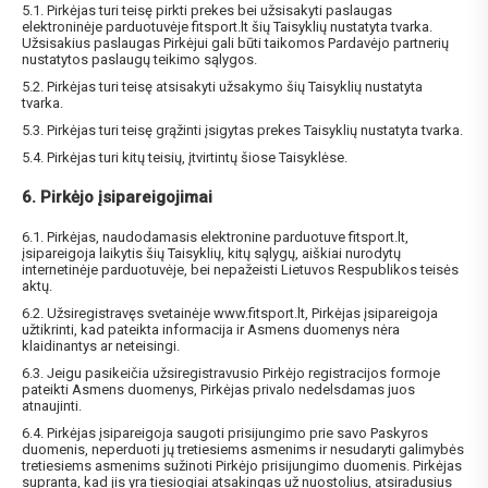
5.1. Pirkėjas turi teisę pirkti prekes bei užsisakyti paslaugas
elektroninėje parduotuvėje fitsport.lt šių Taisyklių nustatyta tvarka.
Užsisakius paslaugas Pirkėjui gali būti taikomos Pardavėjo partnerių
nustatytos paslaugų teikimo sąlygos.
5.2. Pirkėjas turi teisę atsisakyti užsakymo šių Taisyklių nustatyta
tvarka.
5.3. Pirkėjas turi teisę grąžinti įsigytas prekes Taisyklių nustatyta tvarka.
5.4. Pirkėjas turi kitų teisių, įtvirtintų šiose Taisyklėse.
6. Pirkėjo įsipareigojimai
6.1. Pirkėjas, naudodamasis elektronine parduotuve fitsport.lt,
įsipareigoja laikytis šių Taisyklių, kitų sąlygų, aiškiai nurodytų
internetinėje parduotuvėje, bei nepažeisti Lietuvos Respublikos teisės
aktų.
6.2. Užsiregistravęs svetainėje www.fitsport.lt, Pirkėjas įsipareigoja
užtikrinti, kad pateikta informacija ir Asmens duomenys nėra
klaidinantys ar neteisingi.
6.3. Jeigu pasikeičia užsiregistravusio Pirkėjo registracijos formoje
pateikti Asmens duomenys, Pirkėjas privalo nedelsdamas juos
atnaujinti.
6.4. Pirkėjas įsipareigoja saugoti prisijungimo prie savo Paskyros
duomenis, neperduoti jų tretiesiems asmenims ir nesudaryti galimybės
tretiesiems asmenims sužinoti Pirkėjo prisijungimo duomenis. Pirkėjas
supranta, kad jis yra tiesiogiai atsakingas už nuostolius, atsiradusius