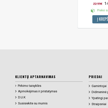
1
22.99€
Prekė s
Į KREPŠ
KLIENTŲ APTARNAVIMAS
PRIEDAI
Pirkimo taisyklės
Gamintojai
Apmokėjimas ir pristatymas
Didmeninė 
D.U.K
Ypatingi pa
Susisiekite su mumis
Straipsniai