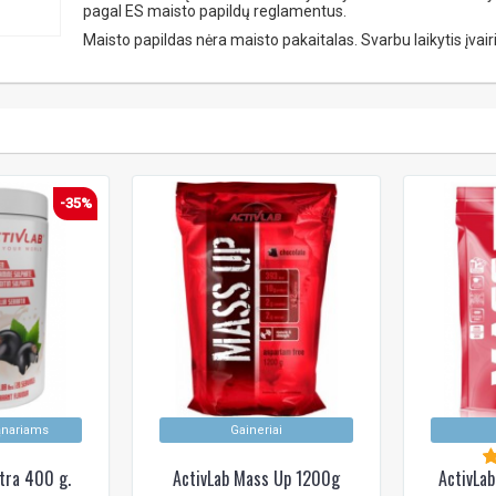
pagal ES maisto papildų reglamentus.
Maisto papildas nėra maisto pakaitalas. Svarbu laikytis įva
-35%
ąnariams
Gaineriai
Xtra 400 g.
ActivLab Mass Up 1200g
ActivLa