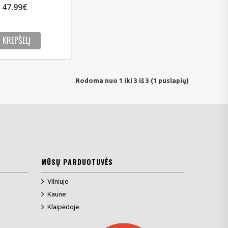
47.99€
Į KREPŠELĮ
Rodoma nuo 1 iki 3 iš 3 (1 puslapių)
MŪSŲ PARDUOTUVĖS
Vilniuje
Kaune
Klaipėdoje