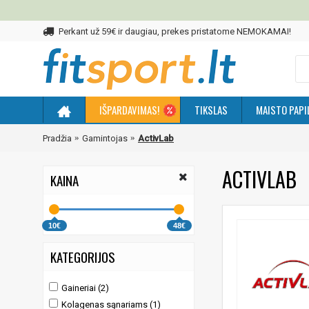
Perkant už 59€ ir daugiau, prekes pristatome NEMOKAMAI!
IŠPARDAVIMAS!
TIKSLAS
MAISTO PAPI
Pradžia
Gamintojas
ActivLab
ACTIVLAB
KAINA
10€
48€
KATEGORIJOS
Gaineriai (2)
Kolagenas sąnariams (1)