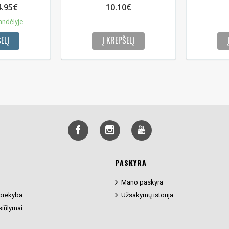
4.95€
10.10€
andėlyje
ELĮ
Į KREPŠELĮ
PASKYRA
Mano paskyra
prekyba
Užsakymų istorija
siūlymai