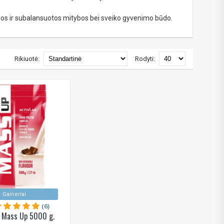
irios ir subalansuotos mitybos bei sveiko gyvenimo būdo.
Rikiuotė:
Rodyti:
Gaineriai
(6)
b Mass Up 5000 g.