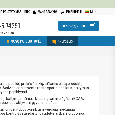
IR PRISTATYMAS
DUK
MANO PASKYRA
PRISIJUNGTI
LT
46 74351
0 prekė(s) - 0.00€
:00 - 19:00
MŪSŲ PARDUOTUVĖS
KREPŠELIS
isto papildų prekės ženklų, siūlantis platų produktų
ctivlab asortimente rasite sporto papildus, baltymus,
itybos papildymui.
ein), baltymų mišinius, kreatiną, aminorūgštis (BCAA,
bei papildus aktyviam gyvenimo būdui.
ų žmonių mitybos poreikius ir veikliųjų medžiagų
s kontrolės standartų, o sudėtys aiškiai nurodomos