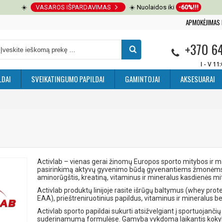
☀️
VASAROS IŠPARDAVIMAS
☀️ Nuolaidos iki
-60%!!!
APMOKĖJIMAS 
+370 6
I - V 11
LDAI
SVEIKATINGUMO PAPILDAI
GAMINTOJAI
AKSESUARAI
Activlab – vienas gerai žinomų Europos sporto mitybos ir ma
pasirinkimą aktyvų gyvenimo būdą gyvenantiems žmonėms. A
aminorūgštis, kreatiną, vitaminus ir mineralus kasdienės m
Activlab produktų linijoje rasite išrūgų baltymus (whey prot
EAA), prieštreniruotinius papildus, vitaminus ir mineralus 
Activlab sporto papildai sukurti atsižvelgiant į sportuojanči
suderinamumą formulėse. Gamyba vykdoma laikantis kokybė