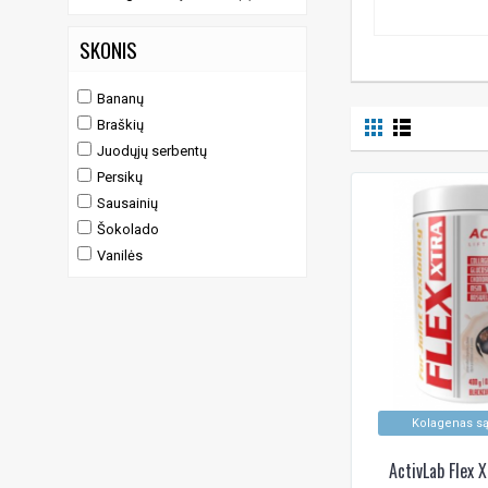
SKONIS
Bananų
Braškių
Juodųjų serbentų
Persikų
Sausainių
Šokolado
Vanilės
Kolagenas s
ActivLab Flex 