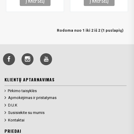
Į KREPŠELĮ
Į KREPŠELĮ
Rodoma nuo 1 iki 2 iš 2 (1 puslapių)
KLIENTŲ APTARNAVIMAS
Pirkimo taisyklės
Apmokėjimas ir pristatymas
D.U.K
Susisiekite su mumis
Kontaktai
PRIEDAI