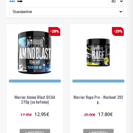
-28%
-29%
Warrior Amino Blast BCAA
Warrior Rage Pre - Workout 392
270g (su kofeinu)
g.
12.95€
17.80€
17.95€
25.00€