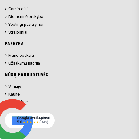
Gamintojai
Didmeninė prekyba
Ypatingi pasiūlymai
Straipsniai
PASKYRA
Mano paskyra
Užsakymų istorija
MŪSŲ PARDUOTUVĖS
Vilniuje
Kaune
Klaipėdoje
Google atsiliepimai
5.0
★
★
★
★
★
(393)