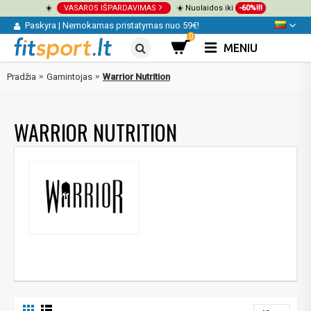
☀️
VASAROS IŠPARDAVIMAS
☀️ Nuolaidos iki
-60%!!!
Paskyra
|
Nemokamas pristatymas nuo 59€!
0
MENIU
Pradžia
Gamintojas
Warrior Nutrition
WARRIOR NUTRITION