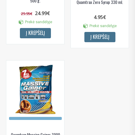
500 g.
Quamtrax Zero Syrup 330 ml.
24.99€
29.95€
4.95€
Prekė sandėlyje
Prekė sandėlyje
Į KREPŠELĮ
Į KREPŠELĮ
Quamtrax Massive Gainer 7000