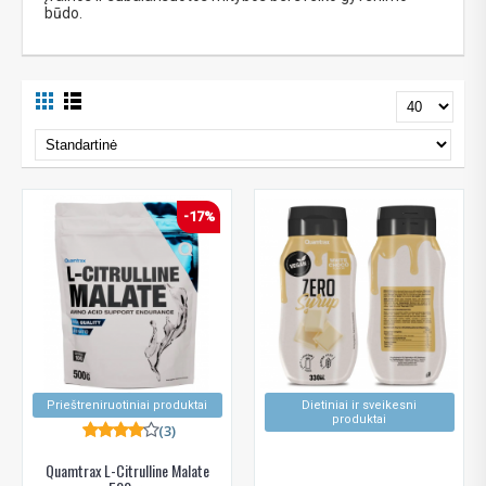
būdo.
-17%
Prieštreniruotiniai produktai
Dietiniai ir sveikesni
produktai
(3)
Quamtrax L-Citrulline Malate