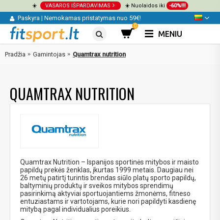
☀️
VASAROS IŠPARDAVIMAS
☀️ Nuolaidos iki
-60%!!!
Paskyra
|
Nemokamas pristatymas nuo 59€!
0
MENIU
Pradžia
Gamintojas
Quamtrax nutrition
QUAMTRAX NUTRITION
Quamtrax Nutrition – Ispanijos sportinės mitybos ir maisto
papildų prekės ženklas, įkurtas 1999 metais. Daugiau nei
26 metų patirtį turintis brendas siūlo platų sporto papildų,
baltyminių produktų ir sveikos mitybos sprendimų
pasirinkimą aktyviai sportuojantiems žmonėms, fitneso
entuziastams ir vartotojams, kurie nori papildyti kasdienę
mitybą pagal individualius poreikius.