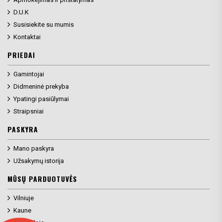
D.U.K
Susisiekite su mumis
Kontaktai
PRIEDAI
Gamintojai
Didmeninė prekyba
Ypatingi pasiūlymai
Straipsniai
PASKYRA
Mano paskyra
Užsakymų istorija
MŪSŲ PARDUOTUVĖS
Vilniuje
Kaune