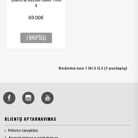
g
69.00€
Į KREPŠELĮ
Rodoma nuo 1 iki 3 iš 3 (1 puslapių)
KLIENTŲ APTARNAVIMAS
Pirkimo taisyklės
Apmokėjimas ir pristatymas