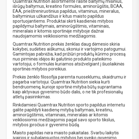
Quamtrax Nutrition asortimente rasite baltymų mišinius,
išrūgų baltymus, kreatino formules, aminorūgštis, BCAA,
EAA, prieštreniruotinius papildus, vitaminus, mineralus,
baltyminius užkandžius ir kitus maisto papildus
sportuojantiems. Produktai skirti kasdienės mitybos
papildymui baltymais, aminorūgštimis, vitaminais,
mineralais ir kitomis sportinėje mityboje dažnai
naudojamomis veikliosiomis medžiagomis.
Quamtrax Nutrition prekės ženklas daug dėmesio skiria
kokybei, sudėties aiškumui, skoniui ir vartojimo patogumui.
Gamintojas pabrėžia, kad prižiūri produktų kūrimo procesą
nuo pirminės idėjos iki galutinio produkto pateikimo
vartotojui, o formulės kuriamos atsižvelgiant į šiuolaikinės
sportinės mitybos poreikius.
Prekės ženklo filosofija paremta nuoseklumu, skaidrumu ir
pagarba vartotojui. Quamtrax Nutrition siekia kurti
bendruomenę, kurioje sportinė mityba būtų suprantama
kaip aktyvaus gyvenimo būdo dalis, o ne tik profesionalių
atletų pasirinkimas.
Rinkdamiesi Quamtrax Nutrition sporto papildus internetu
galite papildyti kasdienę mitybą baltymais, kreatinu,
aminorūgštimis, vitaminais, mineralais ar kitomis
veikliosiomis medžiagomis pagal savo sporto tikslus,
mitybos įpročius ir gyvenimo būdą.
Maisto papildas nėra maisto pakaitalas. Svarbu laikytis
įvairios ir subalansuotos mitybos bei sveiko gyvenimo