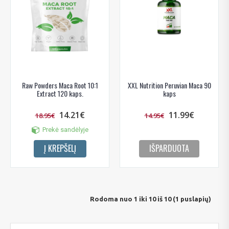
Raw Powders Maca Root 10:1
XXL Nutrition Peruvian Maca 90
Extract 120 kaps.
kaps
14.21€
11.99€
18.95€
14.95€
Prekė sandėlyje
Į KREPŠELĮ
IŠPARDUOTA
Rodoma nuo 1 iki 10 iš 10 (1 puslapių)