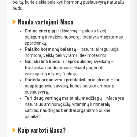
bei tų, kurie siekia palaikyti hormonų pusiausvyrą natūraliu
būdu.
Nauda vartojant Maca
Didina energiją ir ištvermę
– palaiko fizinį
pajėgumą ir mažina nuovargį, todėl yra mėgstamas
sportininkų.
Palaiko hormonų balansą
– natūraliai reguliuoja
hormonų veiklą tiek vyrams, tiek moterims.
Gali skatinti libido ir reprodukcinę sveikatą
–
tradiciškai naudojamas siekiant pagerinti
vaisingumą ir lytinę funkciją.
Padeda organizmui prisitaikyti prie streso
– turi
adaptogeninių savybių, kurios palaiko emocinę
pusiausvyrą.
Turi daug vertingų maistinių medžiagų
– Maca yra
natūralus aminorūgščių, vitaminų ir mineralų
šaltinis, naudingas bendrai organizmo būklei
palaikyti.
Kaip vartoti Maca?