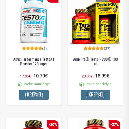
(5)
(27)
Amix Performance TestoXT
AmixPro® TestoF-200® 100
Booster 120 kaps.
tab.
10.79€
18.99€
17.95€
29.95€
Prekė sandėlyje
Prekė sandėlyje
Į KREPŠELĮ
Į KREPŠELĮ
-20%
-27%