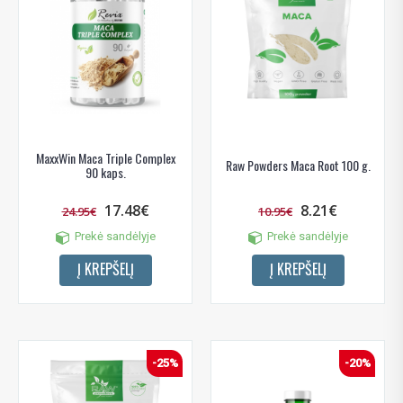
MaxxWin Maca Triple Complex
Raw Powders Maca Root 100 g.
90 kaps.
17.48€
8.21€
24.95€
10.95€
Prekė sandėlyje
Prekė sandėlyje
Į KREPŠELĮ
Į KREPŠELĮ
-25%
-20%