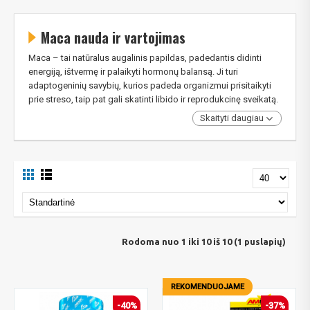
Maca nauda ir vartojimas
Maca – tai natūralus augalinis papildas, padedantis didinti
energiją, ištvermę ir palaikyti hormonų balansą. Ji turi
adaptogeninių savybių, kurios padeda organizmui prisitaikyti
prie streso, taip pat gali skatinti libido ir reprodukcinę sveikatą.
Skaityti daugiau
Rodoma nuo 1 iki 10 iš 10 (1 puslapių)
REKOMENDUOJAME
-40%
-37%