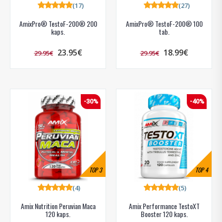
(17)
(27)
AmixPro® TestoF-200® 200
AmixPro® TestoF-200® 100
kaps.
tab.
23.95€
18.99€
29.95€
29.95€
-30%
-40%
TOP
3
TOP
4
(4)
(5)
Amix Nutrition Peruvian Maca
Amix Performance TestoXT
120 kaps.
Booster 120 kaps.