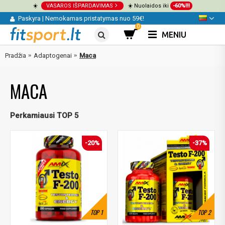
☀️
VASAROS IŠPARDAVIMAS
☀️ Nuolaidos iki
-60%!!!
Paskyra
|
Nemokamas pristatymas nuo 59€!
0
MENIU
Pradžia
Adaptogenai
Maca
MACA
Perkamiausi TOP 5
-20%
-37%
TOP
1
TOP
2