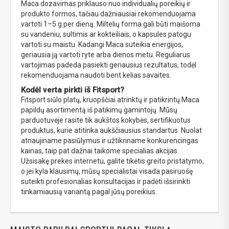
Maca dozavimas priklauso nuo individualių poreikių ir
produkto formos, tačiau dažniausiai rekomenduojama
vartoti 1–5 g per dieną. Miltelių forma gali būti maišoma
su vandeniu, sultimis ar kokteiliais, o kapsules patogu
vartoti su maistu. Kadangi Maca suteikia energijos,
geriausia ją vartoti ryte arba dienos metu. Reguliarus
vartojimas padeda pasiekti geriausius rezultatus, todėl
rekomenduojama naudoti bent kelias savaites.
Kodėl verta pirkti iš Fitsport?
Fitsport siūlo platų, kruopščiai atrinktų ir patikrintų Maca
papildų asortimentą iš patikimų gamintojų. Mūsų
parduotuvėje rasite tik aukštos kokybės, sertifikuotus
produktus, kurie atitinka aukščiausius standartus. Nuolat
atnaujiname pasiūlymus ir užtikriname konkurencingas
kainas, taip pat dažnai taikome specialias akcijas.
Užsisakę prekes internetu, galite tikėtis greito pristatymo,
o jei kyla klausimų, mūsų specialistai visada pasiruošę
suteikti profesionalias konsultacijas ir padėti išsirinkti
tinkamiausią variantą pagal jūsų poreikius.