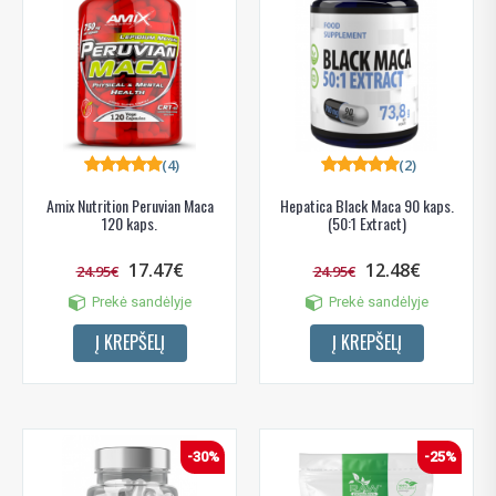
(4)
(2)
Amix Nutrition Peruvian Maca
Hepatica Black Maca 90 kaps.
120 kaps.
(50:1 Extract)
17.47€
12.48€
24.95€
24.95€
Prekė sandėlyje
Prekė sandėlyje
Į KREPŠELĮ
Į KREPŠELĮ
-30%
-25%