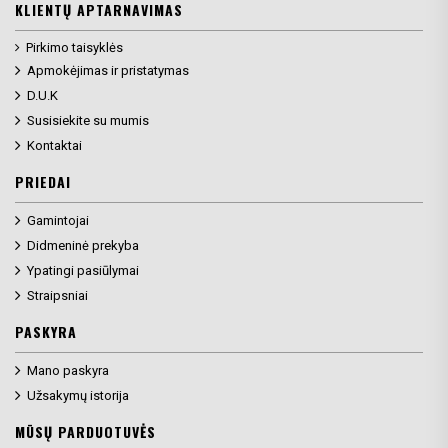
KLIENTŲ APTARNAVIMAS
Pirkimo taisyklės
Apmokėjimas ir pristatymas
D.U.K
Susisiekite su mumis
Kontaktai
PRIEDAI
Gamintojai
Didmeninė prekyba
Ypatingi pasiūlymai
Straipsniai
PASKYRA
Mano paskyra
Užsakymų istorija
MŪSŲ PARDUOTUVĖS