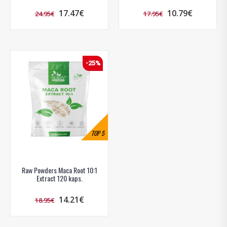
17.47€
10.79€
24.95€
17.95€
-25%
TOP
5
Raw Powders Maca Root 10:1
Extract 120 kaps.
14.21€
18.95€