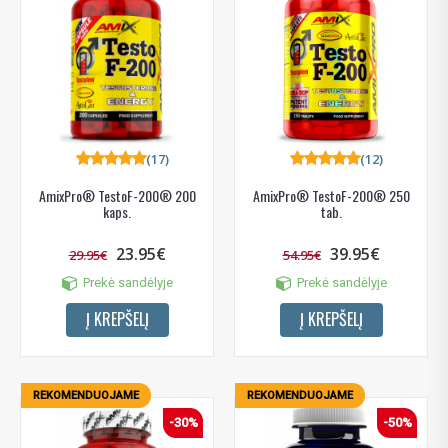
(17)
(12)
AmixPro® TestoF-200® 200
AmixPro® TestoF-200® 250
kaps.
tab.
23.95€
39.95€
29.95€
54.95€
Prekė sandėlyje
Prekė sandėlyje
Į KREPŠELĮ
Į KREPŠELĮ
REKOMENDUOJAME
REKOMENDUOJAME
-30%
-50%