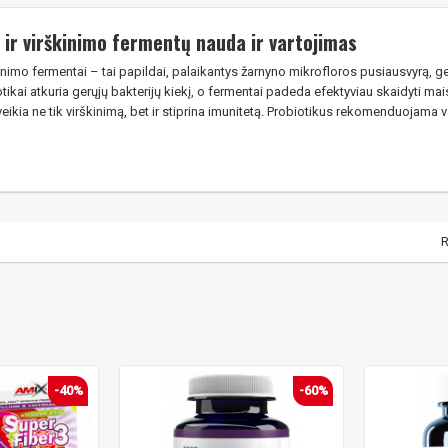
 ir virškinimo fermentų nauda ir vartojimas
škinimo fermentai – tai papildai, palaikantys žarnyno mikrofloros pusiausvyrą, g
ikai atkuria gerųjų bakterijų kiekį, o fermentai padeda efektyviau skaidyti ma
veikia ne tik virškinimą, bet ir stiprina imunitetą. Probiotikus rekomenduojama v
R
-40%
-60%