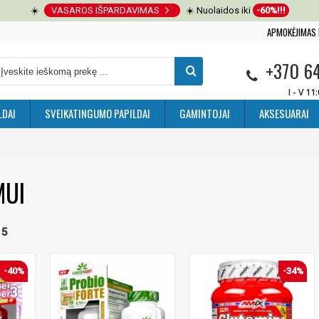
☀️
VASAROS IŠPARDAVIMAS
☀️ Nuolaidos iki
-60%!!!
APMOKĖJIMAS 
+370 6
I - V 11
LDAI
SVEIKATINGUMO PAPILDAI
GAMINTOJAI
AKSESUARAI
MUI
 5
-40%
-34%