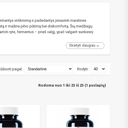
erinantys virškinimą ir padedantys įsisavinti maistines
istą ir mažina pilvo pūtimą bei diskomfortą. Šių medžiagų
artoti ryte, fermentus – prieš valgį, ypač valgant sunkesnį
Skaityti daugiau
ūšiuoti pagal:
Rodyti:
Rodoma nuo 1 iki 23 iš 23 (1 puslapių)