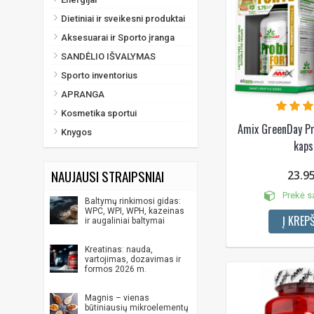
Dietiniai ir sveikesni produktai
Aksesuarai ir Sporto įranga
SANDĖLIO IŠVALYMAS
Sporto inventorius
APRANGA
Kosmetika sportui
Amix GreenDay Pr
Knygos
kaps
NAUJAUSI STRAIPSNIAI
23.9
Prekė s
Baltymų rinkimosi gidas:
WPC, WPI, WPH, kazeinas
Į KREPŠ
ir augaliniai baltymai
Kreatinas: nauda,
vartojimas, dozavimas ir
formos 2026 m.
Magnis – vienas
būtiniausių mikroelementų