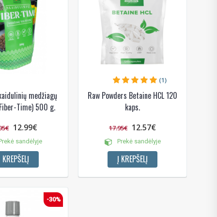
(1)
aidulinių medžiagų
Raw Powders Betaine HCL 120
(Fiber-Time) 500 g.
kaps.
12.99€
12.57€
95€
17.95€
rekė sandėlyje
Prekė sandėlyje
Į KREPŠELĮ
Į KREPŠELĮ
-30%