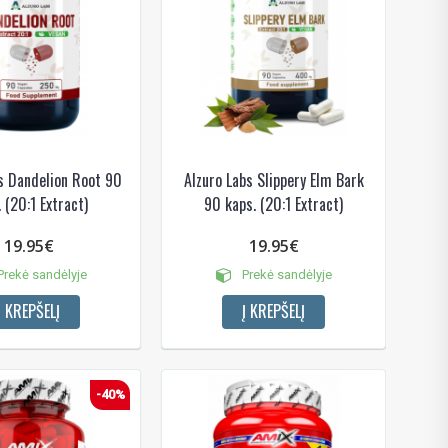
s Dandelion Root 90
Alzuro Labs Slippery Elm Bark
 (20:1 Extract)
90 kaps. (20:1 Extract)
19.95€
19.95€
rekė sandėlyje
Prekė sandėlyje
Į KREPŠELĮ
Į KREPŠELĮ
-40%