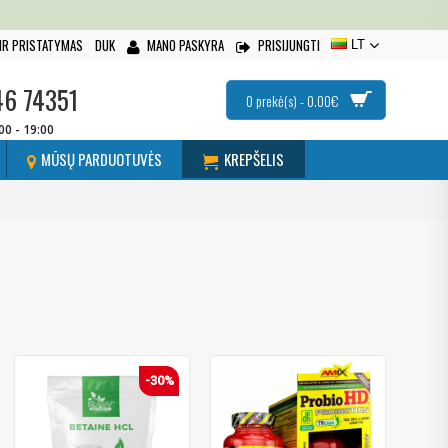
IR PRISTATYMAS
DUK
MANO PASKYRA
PRISIJUNGTI
LT
46 74351
0 prekė(s) - 0.00€
:00 - 19:00
MŪSŲ PARDUOTUVĖS
KREPŠELIS
-30%