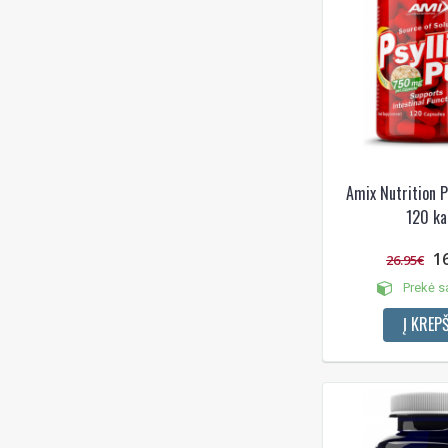
Amix Nutrition P
120 ka
1
26.95€
Prekė s
Į KREPŠ