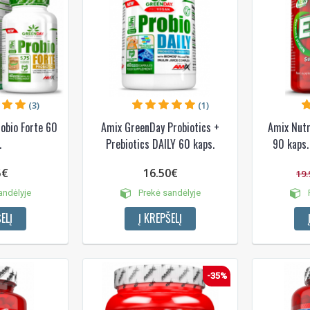
(3)
(1)
obio Forte 60
Amix GreenDay Probiotics +
Amix Nutr
NUOLAIDA TAU
.
Prebiotics DAILY 60 kaps.
90 kaps.
5€
16.50€
19.
Gauk
-10%*
nuolaidos kodą
apsipirkimui (daugeliui prekių)
andėlyje
Prekė sandėlyje
P
nepraleisk kitų geriausių pasi
ELĮ
Į KREPŠELĮ
Prenumeruok mūsų naujienlaiš
dabar!
* Nuolaida taikoma gamintojams: Amix, B
XXL, Raw powders, Go powders, Maxxwi
-35%
system. Akcijinėms prekėms nuolaida net
nuolaidos nesumuojamos.