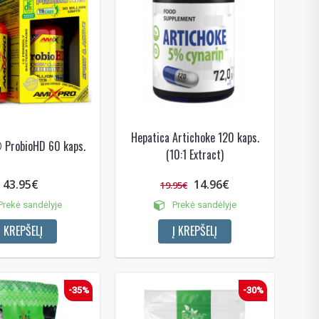
Hepatica Artichoke 120 kaps.
 ProbioHD 60 kaps.
(10:1 Extract)
43.95€
14.96€
19.95€
rekė sandėlyje
Prekė sandėlyje
Į KREPŠELĮ
Į KREPŠELĮ
-35%
-30%