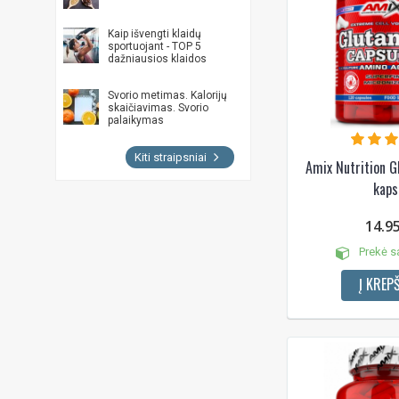
Kaip išvengti klaidų
sportuojant - TOP 5
dažniausios klaidos
Svorio metimas. Kalorijų
skaičiavimas. Svorio
palaikymas
Kiti straipsniai
Amix Nutrition G
kaps
14.9
Prekė s
Į KREPŠ