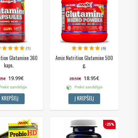
das
e
(1)
(6)
ition Glutamine 360
Amix Nutrition Glutamine 500
kaps.
g.
19.99€
18.95€
95€
28.50€
rekė sandėlyje
Prekė sandėlyje
Į KREPŠELĮ
Į KREPŠELĮ
-25%