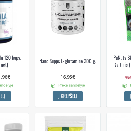
la 120 kaps.
PuNuts Sk
Nano Supps L-glutamine 300 g.
ract)
šaltinis 
1.96€
16.95€
19.
andėlyje
Prekė sandėlyje
P
ELĮ
Į KREPŠELĮ