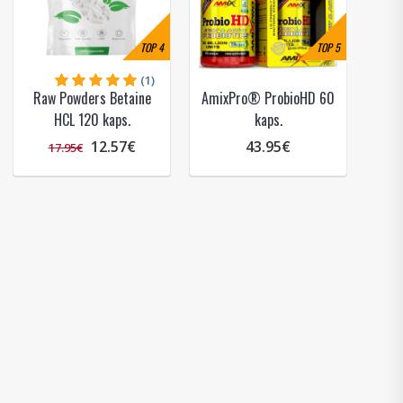
TOP
4
TOP
5
(1)
Raw Powders Betaine
AmixPro® ProbioHD 60
HCL 120 kaps.
kaps.
12.57€
43.95€
17.95€