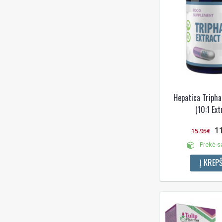
Hepatica Tripha
(10:1 Ext
1
15.95€
Prekė s
Į KREPŠ