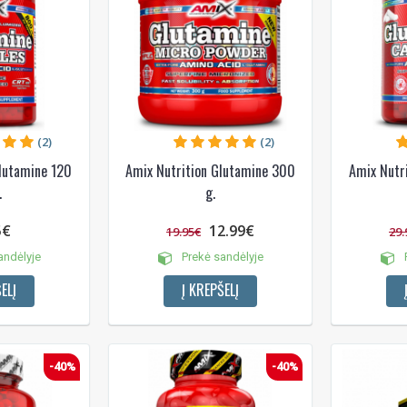
Gauti pasiūlymus ir nuolai
Sužinoti, kaip mes apsaugome ir tvarkom
Jūsų duomenis galite perskaitę mūsų
privatumo politikos sąlygas.
(2)
(2)
lutamine 120
Amix Nutrition Glutamine 300
Amix Nutr
PRENUMERUOTI
.
g.
5€
12.99€
19.95€
29.
andėlyje
Prekė sandėlyje
P
ELĮ
Į KREPŠELĮ
-40%
-40%