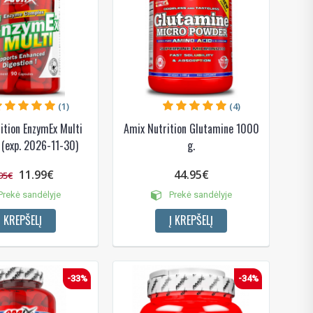
(1)
(4)
ition EnzymEx Multi
Amix Nutrition Glutamine 1000
!
 (exp. 2026-11-30)
g.
11.99€
44.95€
95€
 bei
rekė sandėlyje
Prekė sandėlyje
ūlymų!
Į KREPŠELĮ
Į KREPŠELĮ
kį jau
igman,
n, Power
-33%
-34%
aikoma,