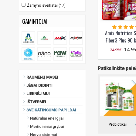
Žarnyno sveikatai (17)
GAMINTOJAI
Amix Nutrition 
Fiber3 Plus 90 k
14.9
24.95€
Patikslinkite pai
RAUMENŲ MASEI
JĖGAI DIDINTI
LIEKNĖJIMUI
IŠTVERMEI
SVEIKATINGUMO PAPILDAI
Natūraliai energijai
Probiotikai
Medicininiai grybai
Nervų sistemai