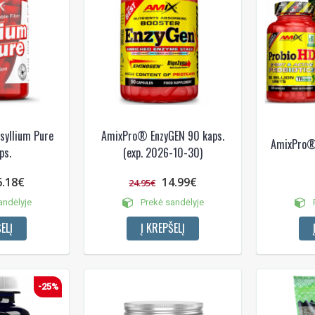
syllium Pure
AmixPro® EnzyGEN 90 kaps.
AmixPro®
ps.
(exp. 2026-10-30)
6.18€
14.99€
24.95€
andėlyje
Prekė sandėlyje
P
ELĮ
Į KREPŠELĮ
-25%