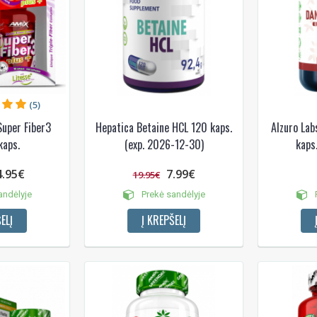
(5)
Super Fiber3
Hepatica Betaine HCL 120 kaps.
Alzuro Lab
kaps.
(exp. 2026-12-30)
kaps.
4.95€
7.99€
19.95€
andėlyje
Prekė sandėlyje
P
ELĮ
Į KREPŠELĮ