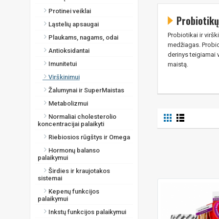
Protinei veiklai
Probiotikų
Ląstelių apsaugai
Probiotikai ir vir
Plaukams, nagams, odai
medžiagas. Probiot
Antioksidantai
derinys teigiamai 
Imunitetui
maistą.
Virškinimui
Žalumynai ir SuperMaistas
Metabolizmui
Normaliai cholesterolio
koncentracijai palaikyti
Riebiosios rūgštys ir Omega
Hormonų balanso
palaikymui
Širdies ir kraujotakos
sistemai
Kepenų funkcijos
palaikymui
Inkstų funkcijos palaikymui