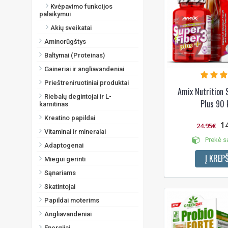
Kvėpavimo funkcijos
palaikymui
Akių sveikatai
Aminorūgštys
Baltymai (Proteinas)
Gaineriai ir angliavandeniai
Prieštreniruotiniai produktai
Amix Nutrition 
Riebalų degintojai ir L-
Plus 90 
karnitinas
Kreatino papildai
1
24.95€
Vitaminai ir mineralai
Prekė s
Adaptogenai
Į KREPŠ
Miegui gerinti
Sąnariams
Skatintojai
Papildai moterims
Angliavandeniai
Energijai