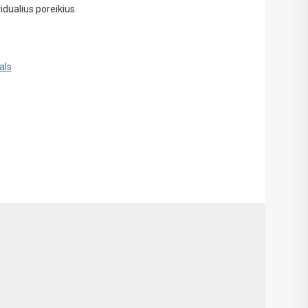
vidualius poreikius.
als