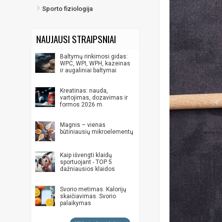
Sporto fiziologija
NAUJAUSI STRAIPSNIAI
Baltymų rinkimosi gidas:
WPC, WPI, WPH, kazeinas
ir augaliniai baltymai
Kreatinas: nauda,
vartojimas, dozavimas ir
formos 2026 m.
Magnis – vienas
būtiniausių mikroelementų
Kaip išvengti klaidų
sportuojant - TOP 5
dažniausios klaidos
Svorio metimas. Kalorijų
skaičiavimas. Svorio
palaikymas