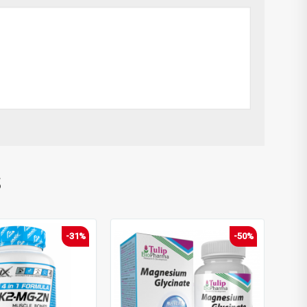
S
-31%
-50%