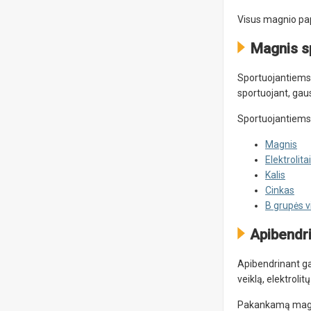
Visus magnio pap
Magnis s
Sportuojantiems 
sportuojant, gaus
Sportuojantiems v
Magnis
Elektrolitai
Kalis
Cinkas
B grupės v
Apibendr
Apibendrinant ga
veiklą, elektroli
Pakankamą magnio