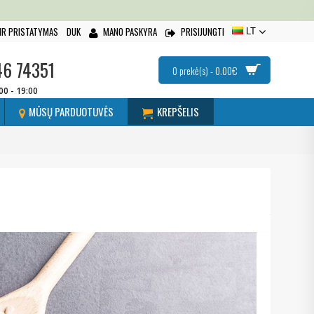
IR PRISTATYMAS
DUK
MANO PASKYRA
PRISIJUNGTI
LT
46 74351
0 prekė(s) - 0.00€
:00 - 19:00
MŪSŲ PARDUOTUVĖS
KREPŠELIS