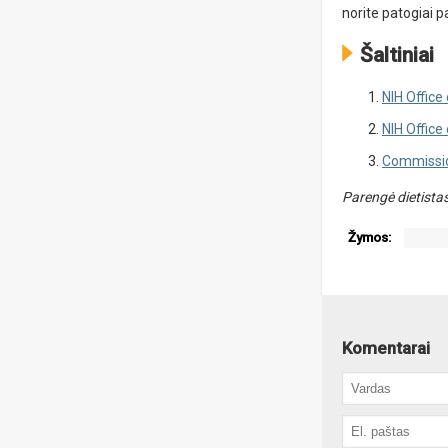
norite patogiai p
Šaltiniai
NIH Office
NIH Offic
Commissio
Parengė dietista
Žymos:
magni
Komentarai