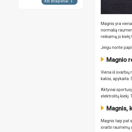
Kiti straipsniai
Magnis yra viena
normalią raumenų
reikiamą jo kiekį
Jeigu norite papi
Magnio r
Viena iš svarbių 
kalcis, apykaita
Aktyviai sportuo
elektrolitų kiekį.
Magnis, k
Magnis taip pat s
svarbi raumenų s