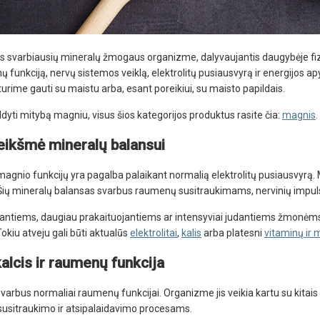
s svarbiausių mineralų žmogaus organizme, dalyvaujantis daugybėje fizi
 funkciją, nervų sistemos veiklą, elektrolitų pusiausvyrą ir energijos
 turime gauti su maistu arba, esant poreikiui, su maisto papildais.
ldyti mitybą magniu, visus šios kategorijos produktus rasite čia:
magnis
.
eikšmė mineralų balansui
magnio funkcijų yra pagalba palaikant normalią elektrolitų pusiausvyrą. Mag
. Šių mineralų balansas svarbus raumenų susitraukimams, nervinių impuls
jantiems, daugiau prakaituojantiems ar intensyviai judantiems žmonėms ve
 Tokiu atveju gali būti aktualūs
elektrolitai
,
kalis
arba platesni
vitaminų ir 
alcis ir raumenų funkcija
varbus normaliai raumenų funkcijai. Organizme jis veikia kartu su kitais 
usitraukimo ir atsipalaidavimo procesams.