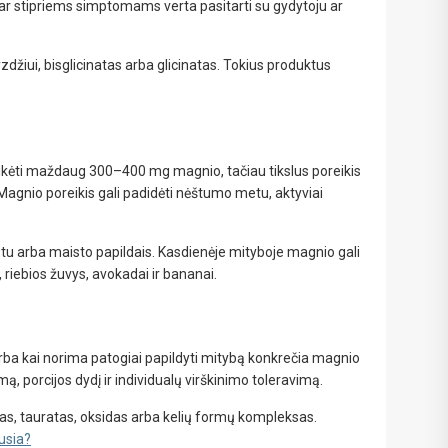
s ar stipriems simptomams verta pasitarti su gydytoju ar
iui, bisglicinatas arba glicinatas. Tokius produktus
kėti maždaug 300–400 mg magnio, tačiau tikslus poreikis
. Magnio poreikis gali padidėti nėštumo metu, aktyviai
!
u arba maisto papildais. Kasdienėje mityboje magnio gali
, riebios žuvys, avokadai ir bananai.
 bei
ūlymų!
kį jau
ba kai norima patogiai papildyti mitybą konkrečia magnio
, porcijos dydį ir individualų virškinimo toleravimą.
igman,
n, Power
aikoma,
latas, tauratas, oksidas arba kelių formų kompleksas.
usia?