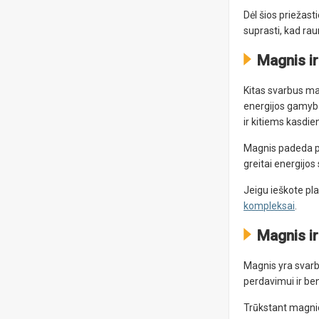
Dėl šios priežas
suprasti, kad rau
Magnis ir
Kitas svarbus ma
energijos gamyba
ir kitiems kasdi
Magnis padeda pa
greitai energijos
Jeigu ieškote pla
kompleksai
.
Magnis i
Magnis yra svarb
perdavimui ir be
Trūkstant magnio,