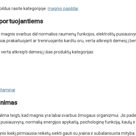
ildus rasite kategorijoje:
magnio papildai
.
portuojantiems
Gauti pasiūlymus ir nuolai
magnis svarbus dėl normalios raumenų funkcijos, elektrolitų pusiausvyro
Sužinoti, kaip mes apsaugome ir tvarkom
iai prakaituojant ar treniruojantis karštu oru, verta atkreipti dėmesį į b
Jūsų duomenis galite perskaitę mūsų
privatumo politikos sąlygas.
erta atkreipti dėmesį į šias produktų kategorijas:
PRENUMERUOTI
itaminai
inimas
lima teigti, kad magnis yra labai svarbus žmogaus organizmui. Jis pad
tų pusiausvyrą, normalią energijos apykaitą, psichologinę funkciją, kaulų ir
 kiekį pirmiausia reikėtų siekti gauti su įvairia ir subalansuota mit