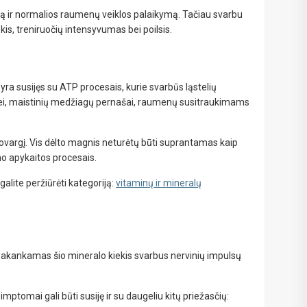
ą ir normalios raumenų veiklos palaikymą. Tačiau svarbu
kis, treniruočių intensyvumas bei poilsis.
a susijęs su ATP procesais, kurie svarbūs ląstelių
ezei, maistinių medžiagų pernašai, raumenų susitraukimams
ovargį. Vis dėlto magnis neturėtų būti suprantamas kaip
mo apykaitos procesais.
alite peržiūrėti kategoriją:
vitaminų ir mineralų
. Pakankamas šio mineralo kiekis svarbus nervinių impulsų
mptomai gali būti susiję ir su daugeliu kitų priežasčių: