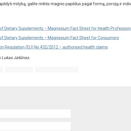
apildyti mitybą, galite rinktis magnio papildus pagal formą, porciją ir indi
 of Dietary Supplements – Magnesium Fact Sheet for Health Profession
e of Dietary Supplements – Magnesium Fact Sheet for Consumers
n Regulation (EU) No 432/2012 – authorised health claims
s Lukas Jaliūnas.
s
magnio nauda
kam reikalingas magnis