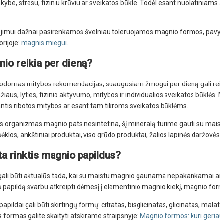
ybe, stresu, fiziniu krūviu ar sveikatos būkle. Todėl esant nuolatiniam
jimui dažnai pasirenkamos švelniau toleruojamos magnio formos, pavyzdž
orijoje:
magnis miegui
.
io reikia per dieną?
rodomas mitybos rekomendacijas, suaugusiam žmogui per dieną gali rei
iaus, lyties, fizinio aktyvumo, mitybos ir individualios sveikatos būklės
NUOLAIDA TAU
kantis ribotos mitybos ar esant tam tikroms sveikatos būklėms.
organizmas magnio pats nesintetina, šį mineralą turime gauti su maist
Gauk
-10%*
nuolaidos kodą
 sėklos, ankštiniai produktai, viso grūdo produktai, žalios lapinės daržovės
apsipirkimui (daugeliui prekių)
nepraleisk kitų geriausių pasi
a rinktis magnio papildus?
Prenumeruok mūsų naujienlaiš
dabar!
gali būti aktualūs tada, kai su maistu magnio gaunama nepakankamai ar
papildą svarbu atkreipti dėmesį į elementinio magnio kiekį, magnio formą
* Nuolaida taikoma gamintojams: Amix, B
XXL, Raw powders, Go powders, Maxxwi
system. Akcijinėms prekėms nuolaida net
papildai gali būti skirtingų formų: citratas, bisglicinatas, glicinatas, ma
nuolaidos nesumuojamos.
 formas galite skaityti atskirame straipsnyje:
Magnio formos: kuri geria