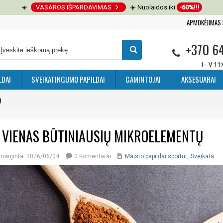
☀️
VASAROS IŠPARDAVIMAS
☀️ Nuolaidos iki
-60%!!!
APMOKĖJIMAS 
+370 6
I - V 11
LDAI
SVEIKATINGUMO PAPILDAI
GAMINTOJAI
AKSESUARAI
ų
 VIENAS BŪTINIAUSIŲ MIKROELEMENTŲ
tnaujinta: 2026/06/04
0 Komentarai
Maisto papildai sportui
,
Sveikata