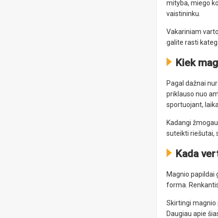
mityba, miego kok
vaistininku.
Vakariniam varto
galite rasti kateg
Kiek magn
Pagal dažnai nu
priklauso nuo amž
sportuojant, lai
Kadangi žmogaus 
suteikti riešutai,
Kada vert
Magnio papildai 
forma. Renkantis 
Skirtingi magnio 
Daugiau apie šias