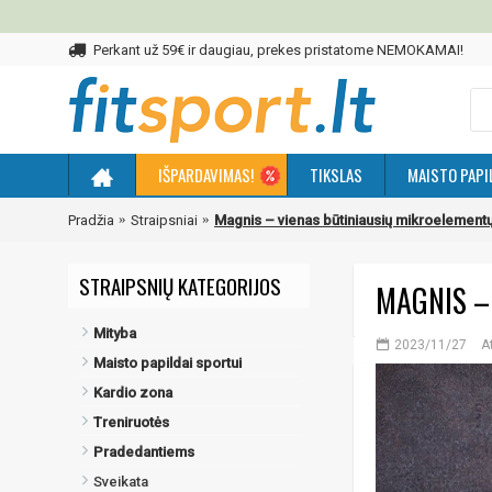
Perkant už 59€ ir daugiau, prekes pristatome NEMOKAMAI!
IŠPARDAVIMAS!
TIKSLAS
MAISTO PAPI
Pradžia
Straipsniai
Magnis – vienas būtiniausių mikroelement
STRAIPSNIŲ KATEGORIJOS
MAGNIS –
Mityba
2023/11/27
A
Maisto papildai sportui
Kardio zona
Treniruotės
Pradedantiems
Sveikata