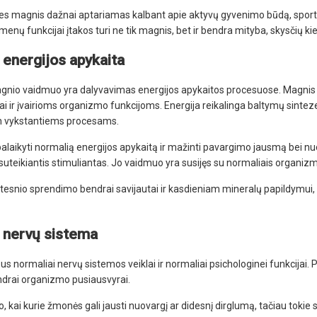
ties magnis dažnai aptariamas kalbant apie aktyvų gyvenimo būdą, sport
menų funkcijai įtakos turi ne tik magnis, bet ir bendra mityba, skysčių kie
 energijos apykaita
gnio vaidmuo yra dalyvavimas energijos apykaitos procesuose. Magnis yr
i ir įvairioms organizmo funkcijoms. Energija reikalinga baltymų sint
en vykstantiems procesams.
laikyti normalią energijos apykaitą ir mažinti pavargimo jausmą bei nu
 suteikiantis stimuliantas. Jo vaidmuo yra susijęs su normaliais organiz
tesnio sprendimo bendrai savijautai ir kasdieniam mineralų papildymui, g
r nervų sistema
us normaliai nervų sistemos veiklai ir normaliai psichologinei funkcijai
ndrai organizmo pusiausvyrai.
 kai kurie žmonės gali jausti nuovargį ar didesnį dirglumą, tačiau tokie si