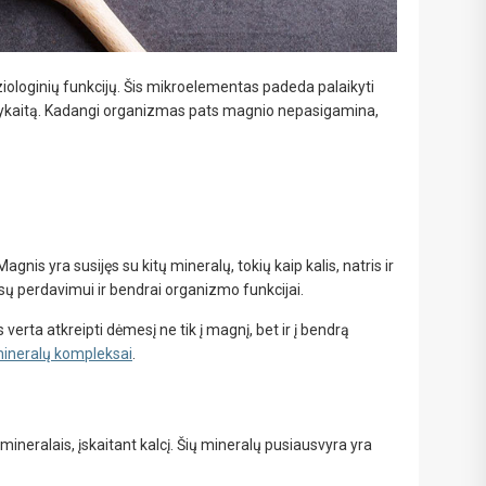
ologinių funkcijų. Šis mikroelementas padeda palaikyti
 apykaitą. Kadangi organizmas pats magnio nepasigamina,
nis yra susijęs su kitų mineralų, tokių kaip kalis, natris ir
ų perdavimui ir bendrai organizmo funkcijai.
rta atkreipti dėmesį ne tik į magnį, bet ir į bendrą
mineralų kompleksai
.
mineralais, įskaitant kalcį. Šių mineralų pusiausvyra yra