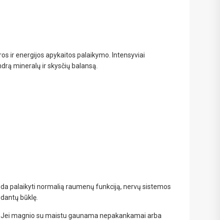
das
s ir energijos apykaitos palaikymo. Intensyviai
e
endrą mineralų ir skysčių balansą.
eda palaikyti normalią raumenų funkciją, nervų sistemos
 dantų būklę.
yba. Jei magnio su maistu gaunama nepakankamai arba