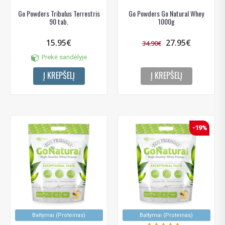
Go Powders Tribulus Terrestris
Go Powders Go Natural Whey
90 tab.
1000g
15.95€
27.95€
34.90€
Prekė sandėlyje
Į KREPŠELĮ
Į KREPŠELĮ
-19%
Baltymai (Proteinas)
Baltymai (Proteinas)