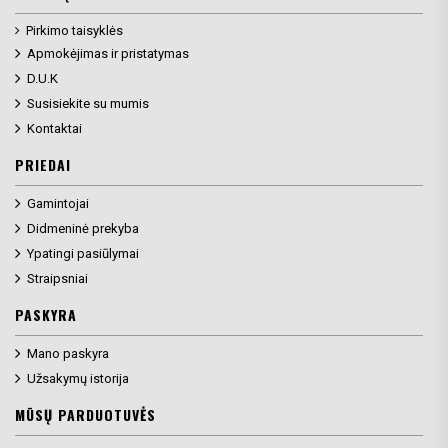
Pirkimo taisyklės
Apmokėjimas ir pristatymas
D.U.K
Susisiekite su mumis
Kontaktai
PRIEDAI
Gamintojai
Didmeninė prekyba
Ypatingi pasiūlymai
Straipsniai
PASKYRA
Mano paskyra
Užsakymų istorija
MŪSŲ PARDUOTUVĖS