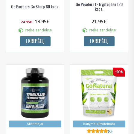
Go Powders L-Tryptophan 120
Go Powders Go Sharp 60 kaps.
kaps.
18.95€
21.95€
24.95€
Prekė sandėlyje
Prekė sandėlyje
Į KREPŠELĮ
Į KREPŠELĮ
-20%
Skatintojai
Baltymai (Proteinas)
(6)