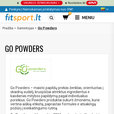
☀️
VASAROS IŠPARDAVIMAS
☀️ Nuolaidos iki
-60%!!!
Paskyra
|
Nemokamas pristatymas nuo 59€!
0
MENIU
Pradžia
Gamintojas
Go Powders
GO POWDERS
Go Powders – maisto papildų prekės ženklas, orientuotas į
skaidrią sudėtį, kruopščiai atrinktus ingredientus ir
kasdienės mitybos papildymą pagal individualius
poreikius. Go Powders produktai sukurti žmonėms, kurie
vertina aiškią etiketę, paprastas formules ir atsakingą
požiūrį į sveikatingumo rutiną.