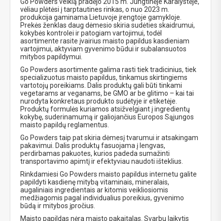
Go Powders veiklą pradėjo 2015 m. Jungtinėje Karalystėje,
vėliau plėtėsi į tarptautines rinkas, o nuo 2023 m.
produkcija gaminama Lietuvoje įrengtoje gamykloje.
Prekės ženklas daug dėmesio skiria sudėties skaidrumui,
kokybės kontrolei ir patogiam vartojimui, todėl
asortimente rasite įvairius maisto papildus kasdieniam
vartojimui, aktyviam gyvenimo būdui ir subalansuotos
mitybos papildymui.
Go Powders asortimente galima rasti tiek tradicinius, tiek
specializuotus maisto papildus, tinkamus skirtingiems
vartotojų poreikiams. Dalis produktų gali būti tinkami
vegetarams ar veganams, be GMO ar be glitimo – kai tai
nurodyta konkretaus produkto sudėtyje ir etiketėje.
Produktų formulės kuriamos atsižvelgiant į ingredientų
kokybę, suderinamumą ir galiojančius Europos Sąjungos
maisto papildų reglamentus.
Go Powders taip pat skiria dėmesį tvarumui ir atsakingam
pakavimui. Dalis produktų fasuojama į lengvas,
perdirbamas pakuotes, kurios padeda sumažinti
transportavimo apimtį ir efektyviau naudoti išteklius.
Rinkdamiesi Go Powders maisto papildus internetu galite
papildyti kasdienę mitybą vitaminais, mineralais,
augaliniais ingredientais ar kitomis veikliosiomis
medžiagomis pagal individualius poreikius, gyvenimo
būdą ir mitybos įpročius.
Maisto papildas nėra maisto pakaitalas. Svarbu laikytis