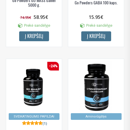
Go Powders GO MASS Gainer
Go Powders GABA 100 kaps.
5000 g.
58.95€
15.95€
74.95€
Prekė sandėlyje
Prekė sandėlyje
Į KREPŠELĮ
Į KREPŠELĮ
-24%
SVEIKATINGUMO PAPILDAI
Aminorūgštys
(1)