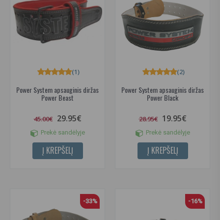
(1)
(2)
Power System apsauginis diržas
Power System apsauginis diržas
Power Beast
Power Black
29.95€
19.95€
45.00€
28.95€
Prekė sandėlyje
Prekė sandėlyje
Į KREPŠELĮ
Į KREPŠELĮ
-33%
-16%