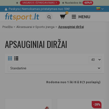
☀️
VASAROS IŠPARDAVIMAS
☀️ Nuolaidos iki
-60%!!!
Paskyra
|
Nemokamas pristatymas nuo 59€!
0
MENIU
Pradžia
Aksesuarai ir Sporto įranga
Apsauginiai diržai
APSAUGINIAI DIRŽAI
Rodoma nuo 1 iki 8 iš 8 (1 puslapių)
-28%