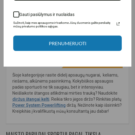
Gauti pasiūlymus ir nuolaidas
Sužinoti, kaip mes apsaugome ir tvarkome Jūsų duomenis galite perskaitę
mūsų privatumo politikos sąlygas.
PRENUMERUOTI
Šioje kategorijoje rasite didelį apsaugų nugarai, keliams,
riešams, alkūnėms pasirinkimą. Kokybiškos apsaugos
padės sportuoti ne tik saugiau, bet ir intensyviau.
Neišlaikote štangos atlikdmai mirties trauką? Naudokite
diržus štangai kelti
. Reikia tikro jėgos diržo? Rinkitės platų
Power System Powerlifting
diržą. Nežinote kaip išsirinkti?
Kreipkitės į kvalifikuotą
konsultantą jau dabar!
mūsų
MAISTO PAPILDAI SPORTUI PAGAL TIKSLĄ