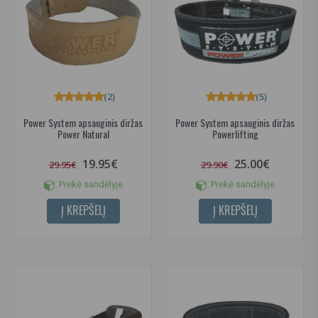
(2)
(5)
Power System apsauginis diržas
Power System apsauginis diržas
Power Natural
Powerlifting
19.95€
25.00€
29.95€
29.90€
Prekė sandėlyje
Prekė sandėlyje
Į KREPŠELĮ
Į KREPŠELĮ