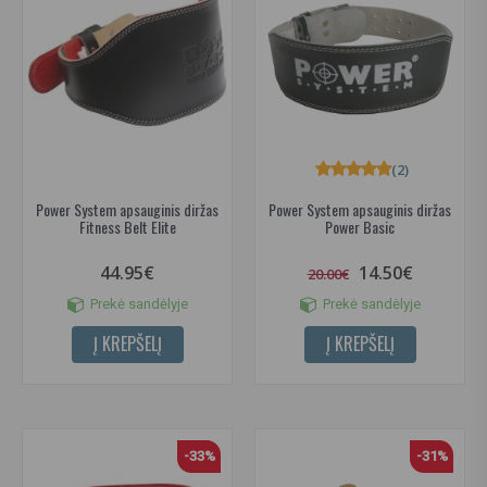
(2)
Power System apsauginis diržas
Power System apsauginis diržas
Fitness Belt Elite
Power Basic
44.95€
14.50€
20.00€
Prekė sandėlyje
Prekė sandėlyje
Į KREPŠELĮ
Į KREPŠELĮ
-33%
-31%