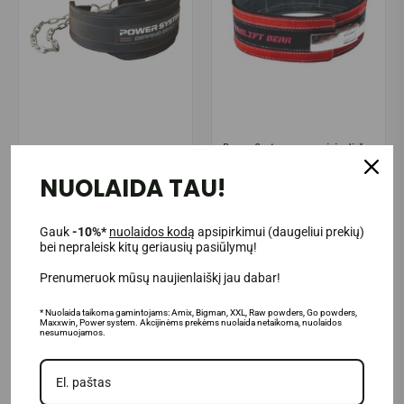
Power System apsauginis diržas
Power System Dipping Pro
STRONGLIFT
NUOLAIDA TAU!
32.90€
65.00€
Prekė sandėlyje
Gauk
-10%*
nuolaidos kodą
apsipirkimui (daugeliui prekių)
bei nepraleisk kitų geriausių pasiūlymų!
Į KREPŠELĮ
IŠPARDUOTA
Prenumeruok mūsų naujienlaiškį jau dabar!
* Nuolaida taikoma gamintojams: Amix, Bigman, XXL, Raw powders, Go powders,
Maxxwin, Power system. Akcijinėms prekėms nuolaida netaikoma, nuolaidos
nesumuojamos.
Rodoma nuo 1 iki 8 iš 8 (1 puslapių)