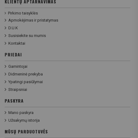
KLIENTŲ APTARNAVIMAS
Pirkimo taisyklės
Apmokėjimas ir pristatymas
D.U.K
Susisiekite su mumis
Kontaktai
PRIEDAI
Gamintojai
Didmeninė prekyba
Ypatingi pasiūlymai
Straipsniai
PASKYRA
Mano paskyra
Užsakymų istorija
MŪSŲ PARDUOTUVĖS