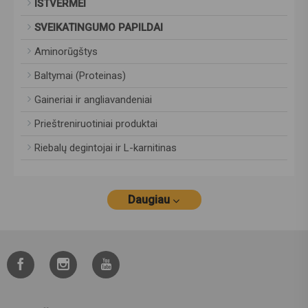
IŠTVERMEI
SVEIKATINGUMO PAPILDAI
Aminorūgštys
Baltymai (Proteinas)
Gaineriai ir angliavandeniai
Prieštreniruotiniai produktai
Riebalų degintojai ir L-karnitinas
Daugiau