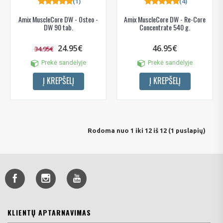
(1)
(4)
Amix MuscleCore DW - Osteo -
Amix MuscleCore DW - Re-Core
DW 90 tab.
Concentrate 540 g.
24.95€
46.95€
34.95€
Prekė sandėlyje
Prekė sandėlyje
Į KREPŠELĮ
Į KREPŠELĮ
Rodoma nuo 1 iki 12 iš 12 (1 puslapių)
KLIENTŲ APTARNAVIMAS