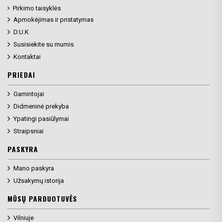
Pirkimo taisyklės
Apmokėjimas ir pristatymas
D.U.K
Susisiekite su mumis
Kontaktai
PRIEDAI
Gamintojai
Didmeninė prekyba
Ypatingi pasiūlymai
Straipsniai
PASKYRA
Mano paskyra
Užsakymų istorija
MŪSŲ PARDUOTUVĖS
Vilniuje