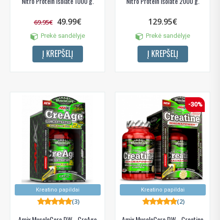
Nitro Protein Isolate 1000 g.
Nitro Protein Isolate 2000 g.
49.99€
129.95€
69.95€
Prekė sandėlyje
Prekė sandėlyje
Į KREPŠELĮ
Į KREPŠELĮ
-30%
Kreatino papildai
Kreatino papildai
(3)
(2)
Amix MuscleCore DW - CreAge
Amix MuscleCore DW - Creatine