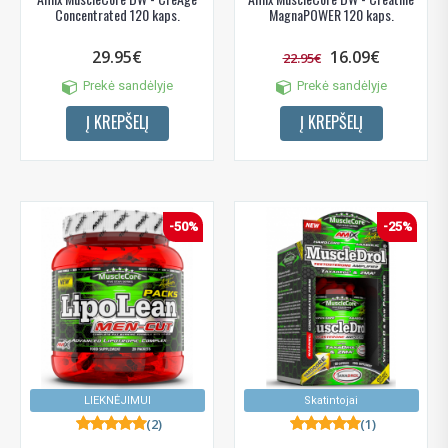
Concentrated 120 kaps.
MagnaPOWER 120 kaps.
29.95€
16.09€
22.95€
Prekė sandėlyje
Prekė sandėlyje
Į KREPŠELĮ
Į KREPŠELĮ
-50%
-25%
LIEKNĖJIMUI
Skatintojai
(2)
(1)