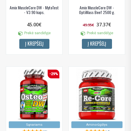
Amix MuscleCore DW - MytoTest
Amix MuscleCore DW -
- V3 90 kaps.
OptiMass Beef 2500 g.
45.00€
37.37€
49.95€
Prekė sandėlyje
Prekė sandėlyje
Į KREPŠELĮ
Į KREPŠELĮ
-29%
Sąnariams
Aminorūgštys