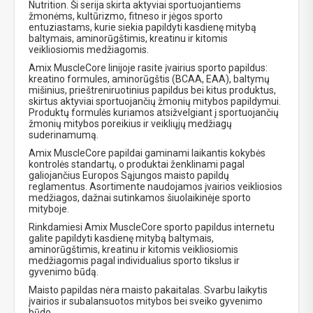
Nutrition. Ši serija skirta aktyviai sportuojantiems
žmonėms, kultūrizmo, fitneso ir jėgos sporto
entuziastams, kurie siekia papildyti kasdienę mitybą
baltymais, aminorūgštimis, kreatinu ir kitomis
veikliosiomis medžiagomis.
Amix MuscleCore linijoje rasite įvairius sporto papildus:
kreatino formules, aminorūgštis (BCAA, EAA), baltymų
mišinius, prieštreniruotinius papildus bei kitus produktus,
skirtus aktyviai sportuojančių žmonių mitybos papildymui.
Produktų formulės kuriamos atsižvelgiant į sportuojančių
žmonių mitybos poreikius ir veikliųjų medžiagų
suderinamumą.
Amix MuscleCore papildai gaminami laikantis kokybės
kontrolės standartų, o produktai ženklinami pagal
galiojančius Europos Sąjungos maisto papildų
reglamentus. Asortimente naudojamos įvairios veikliosios
medžiagos, dažnai sutinkamos šiuolaikinėje sporto
mityboje.
Rinkdamiesi Amix MuscleCore sporto papildus internetu
galite papildyti kasdienę mitybą baltymais,
aminorūgštimis, kreatinu ir kitomis veikliosiomis
medžiagomis pagal individualius sporto tikslus ir
gyvenimo būdą.
Maisto papildas nėra maisto pakaitalas. Svarbu laikytis
įvairios ir subalansuotos mitybos bei sveiko gyvenimo
būdo.