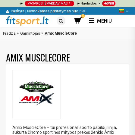
☀️
VASAROS IŠPARDAVIMAS
☀️ Nuolaidos iki
-60%!!!
Paskyra
|
Nemokamas pristatymas nuo 59€!
0
MENIU
Pradžia
Gamintojas
Amix MuscleCore
AMIX MUSCLECORE
Amix MuscleCore – tai profesionali sporto papildų linija,
sukurta žinomo sportinės mitybos prekės ženklo Amix