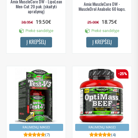
Amix MuscleCore DW - LipoLean
Amix MuscleCore DW -
Men-Cut 20 pak. (skaityti
MuscleDrol Anabolic 60 kaps.
aprašymą)
19.50€
18.75€
38.95€
25.00€
Prekė sandėlyje
Prekė sandėlyje
Į KREPŠELĮ
Į KREPŠELĮ
-25%
RAUMENŲ MASEI
RAUMENŲ MASEI
(7)
(4)