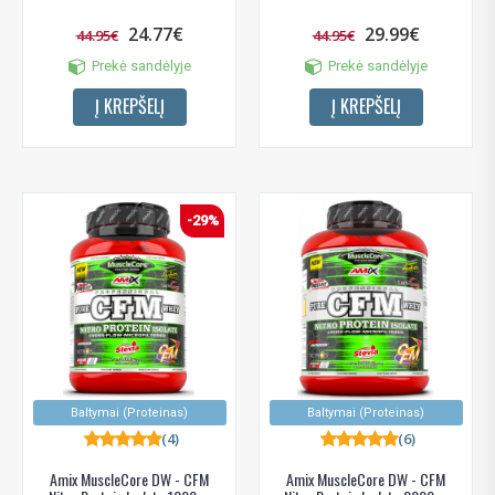
24.77€
29.99€
44.95€
44.95€
Prekė sandėlyje
Prekė sandėlyje
Į KREPŠELĮ
Į KREPŠELĮ
-29%
Baltymai (Proteinas)
Baltymai (Proteinas)
(4)
(6)
Amix MuscleCore DW - CFM
Amix MuscleCore DW - CFM