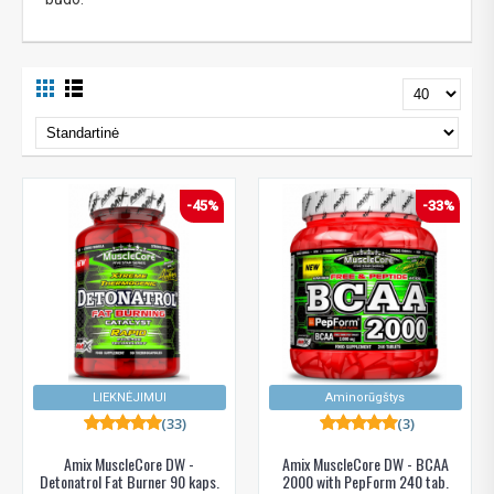
-45%
-33%
LIEKNĖJIMUI
Aminorūgštys
(33)
(3)
Amix MuscleCore DW -
Amix MuscleCore DW - BCAA
Detonatrol Fat Burner 90 kaps.
2000 with PepForm 240 tab.