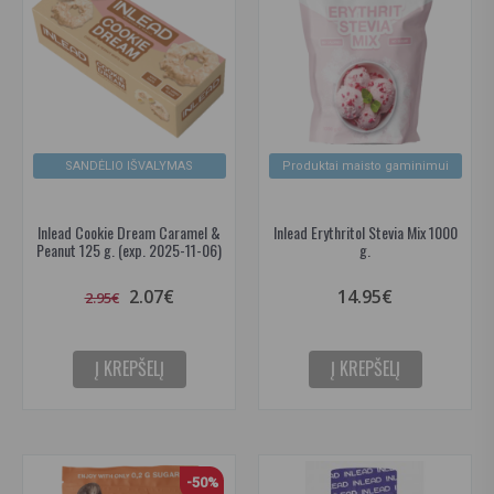
SANDĖLIO IŠVALYMAS
Produktai maisto gaminimui
Inlead Cookie Dream Caramel &
Inlead Erythritol Stevia Mix 1000
Peanut 125 g. (exp. 2025-11-06)
g.
2.07€
14.95€
2.95€
Į KREPŠELĮ
Į KREPŠELĮ
-50%