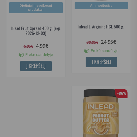
Dietiniai ir sveikesni
Aminorūgštys
produktai
Inlead L-Arginine HCL 500 g.
Inlead Fruit Spread 400 g. (exp.
2026-12-09)
24.95€
39.95€
4.99€
6.95€
Prekė sandėlyje
Prekė sandėlyje
Į KREPŠELĮ
Į KREPŠELĮ
-36%