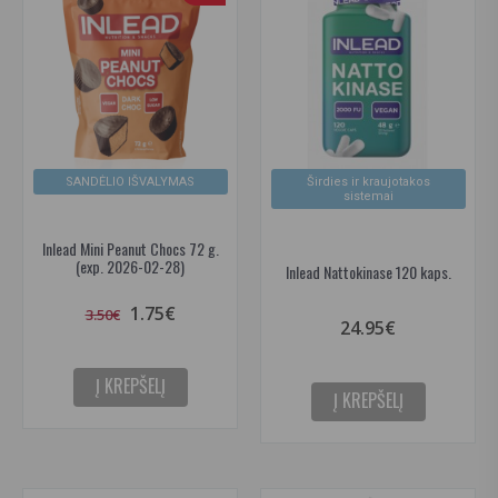
SANDĖLIO IŠVALYMAS
Širdies ir kraujotakos
sistemai
Inlead Mini Peanut Chocs 72 g.
(exp. 2026-02-28)
Inlead Nattokinase 120 kaps.
1.75€
3.50€
24.95€
Į KREPŠELĮ
Į KREPŠELĮ