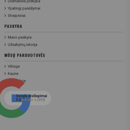
Didmeninė prekyba
Ypatingi pasiūlymai
Straipsniai
PASKYRA
Mano paskyra
Užsakymų istorija
MŪSŲ PARDUOTUVĖS
Vilniuje
Kaune
Klaipėdoje
Google atsiliepimai
5.0
★
★
★
★
★
(393)