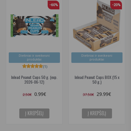
-60%
-20%
Dietiniai ir sveikesni
Dietiniai ir sveikesni
produktai
produktai
(1)
Inlead Peanut Cups 50 g. (exp.
Inlead Peanut Cups BOX (15 x
2026-06-12)
50 g.)
0.99€
29.99€
2.50€
37.50€
Į KREPŠELĮ
Į KREPŠELĮ