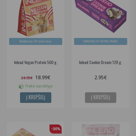
Baltymai (Proteinas)
SANDĖLIO IŠVALYMAS
Inlead Vegan Protein 500 g.
Inlead Cookie Dream 128 g.
18.99€
2.95€
24.95€
Prekė sandėlyje
Į KREPŠELĮ
Į KREPŠELĮ
-30%