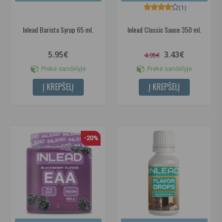
(1)
Inlead Barista Syrup 65 ml.
Inlead Classic Sauce 350 ml.
5.95€
3.43€
4.95€
Prekė sandėlyje
Prekė sandėlyje
Į KREPŠELĮ
Į KREPŠELĮ
-20%