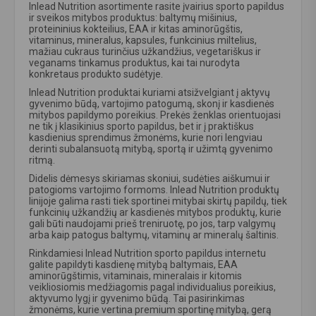
Inlead Nutrition asortimente rasite įvairius sporto papildus
ir sveikos mitybos produktus: baltymų mišinius,
proteininius kokteilius, EAA ir kitas aminorūgštis,
vitaminus, mineralus, kapsules, funkcinius miltelius,
mažiau cukraus turinčius užkandžius, vegetariškus ir
veganams tinkamus produktus, kai tai nurodyta
konkretaus produkto sudėtyje.
Inlead Nutrition produktai kuriami atsižvelgiant į aktyvų
gyvenimo būdą, vartojimo patogumą, skonį ir kasdienės
mitybos papildymo poreikius. Prekės ženklas orientuojasi
ne tik į klasikinius sporto papildus, bet ir į praktiškus
kasdienius sprendimus žmonėms, kurie nori lengviau
derinti subalansuotą mitybą, sportą ir užimtą gyvenimo
ritmą.
Didelis dėmesys skiriamas skoniui, sudėties aiškumui ir
patogioms vartojimo formoms. Inlead Nutrition produktų
linijoje galima rasti tiek sportinei mitybai skirtų papildų, tiek
funkcinių užkandžių ar kasdienės mitybos produktų, kurie
gali būti naudojami prieš treniruotę, po jos, tarp valgymų
arba kaip patogus baltymų, vitaminų ar mineralų šaltinis.
Rinkdamiesi Inlead Nutrition sporto papildus internetu
galite papildyti kasdienę mitybą baltymais, EAA
aminorūgštimis, vitaminais, mineralais ir kitomis
veikliosiomis medžiagomis pagal individualius poreikius,
aktyvumo lygį ir gyvenimo būdą. Tai pasirinkimas
žmonėms, kurie vertina premium sportinę mitybą, gerą