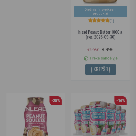
Dietiniai ir sveikesni
produktai
(1)
Inlead Peanut Butter 1000 g.
(exp. 2026-09-30)
8.99€
13.95€
Prekė sandėlyje
Į KREPŠELĮ
-25%
-16%