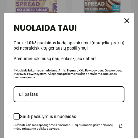
NUOLAIDA TAU!
Dietiniai ir sveikesni
Dietiniai ir sveikesni
produktai
produktai
Gauk
-10%*
nuolaidos kodą
apsipirkimui (daugeliui prekių)
Inlead Spread 200 g. (exp.
bei nepraleisk kitų geriausių pasiūlymų!
Inlead Spread 350 g.
2026-12-12)
Prenumeruok mūsų naujienlaiškį jau dabar!
3.50€
4.95€
4.95€
6.95€
* Nuolaida taikoma gamintojams: Amix, Bigman, XXL, Raw powders, Go powders,
Maxxwin, Power system. Akcijinėms prekėms nuolaida netaikoma, nuolaidos
Prekė sandėlyje
Prekė sandėlyje
nesumuojamos.
Į KREPŠELĮ
Į KREPŠELĮ
Gauti pasiūlymus ir nuolaidas
-25%
-34%
Sužinoti, kaip mes apsaugome ir tvarkome Jūsų duomenis galite perskaitę
mūsų privatumo politikos sąlygas.