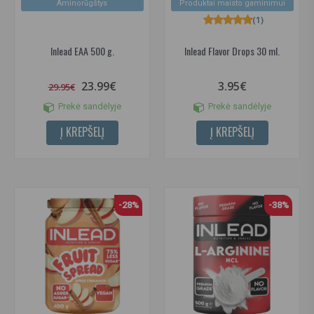
Aminorūgštys
Produktai maisto gaminimui
(1)
Inlead EAA 500 g.
Inlead Flavor Drops 30 ml.
23.99€
3.95€
29.95€
Prekė sandėlyje
Prekė sandėlyje
Į KREPŠELĮ
Į KREPŠELĮ
-28%
-38%