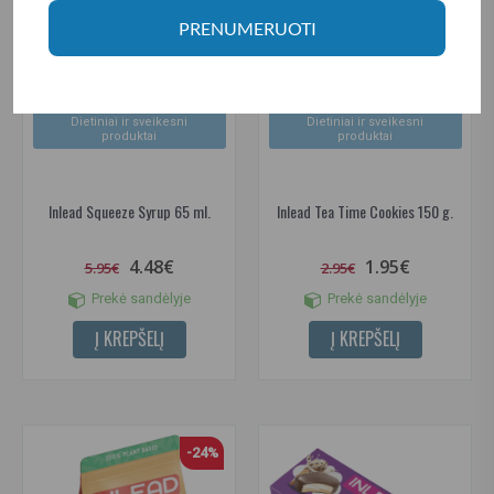
PRENUMERUOTI
Dietiniai ir sveikesni
Dietiniai ir sveikesni
produktai
produktai
Inlead Squeeze Syrup 65 ml.
Inlead Tea Time Cookies 150 g.
4.48€
1.95€
5.95€
2.95€
Prekė sandėlyje
Prekė sandėlyje
Į KREPŠELĮ
Į KREPŠELĮ
-24%