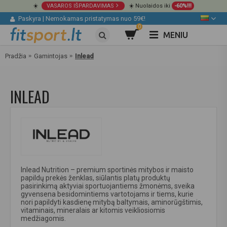
☀️
VASAROS IŠPARDAVIMAS
☀️ Nuolaidos iki
-60%!!!
Paskyra
|
Nemokamas pristatymas nuo 59€!
0
MENIU
Pradžia
Gamintojas
Inlead
INLEAD
Inlead Nutrition – premium sportinės mitybos ir maisto
papildų prekės ženklas, siūlantis platų produktų
pasirinkimą aktyviai sportuojantiems žmonėms, sveika
gyvensena besidomintiems vartotojams ir tiems, kurie
nori papildyti kasdienę mitybą baltymais, aminorūgštimis,
vitaminais, mineralais ar kitomis veikliosiomis
medžiagomis.