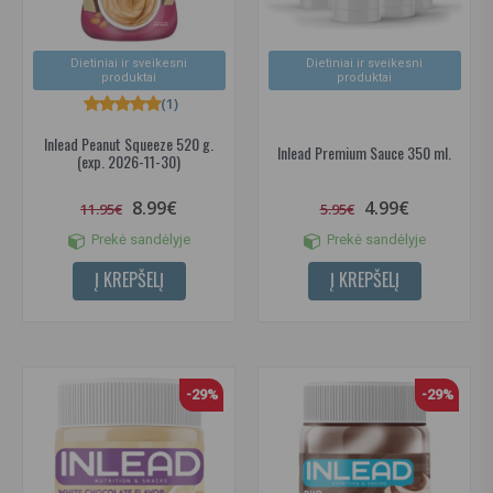
Dietiniai ir sveikesni
Dietiniai ir sveikesni
produktai
produktai
(1)
Inlead Peanut Squeeze 520 g.
Inlead Premium Sauce 350 ml.
(exp. 2026-11-30)
8.99€
4.99€
11.95€
5.95€
Prekė sandėlyje
Prekė sandėlyje
Į KREPŠELĮ
Į KREPŠELĮ
-29%
-29%