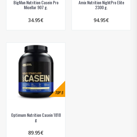
BigMan Nutrition Casein Pro
Amix Nutrition NightPro Elite
Micellar 907 g.
2300 g.
34.95€
94.95€
TOP
5
Optimum Nutrition Casein 1818
g
89.95€