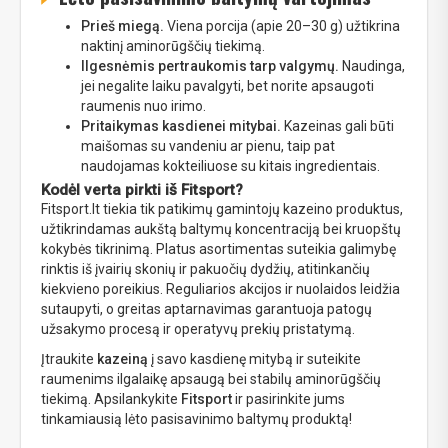
Prieš miegą.
Viena porcija (apie 20–30 g) užtikrina
naktinį aminorūgščių tiekimą.
Ilgesnėmis pertraukomis tarp valgymų.
Naudinga,
jei negalite laiku pavalgyti, bet norite apsaugoti
raumenis nuo irimo.
Pritaikymas kasdienei mitybai.
Kazeinas gali būti
maišomas su vandeniu ar pienu, taip pat
naudojamas kokteiliuose su kitais ingredientais.
Kodėl verta pirkti iš Fitsport?
Fitsport.lt tiekia tik patikimų gamintojų kazeino produktus,
užtikrindamas aukštą baltymų koncentraciją bei kruopštų
kokybės tikrinimą. Platus asortimentas suteikia galimybę
rinktis iš įvairių skonių ir pakuočių dydžių, atitinkančių
kiekvieno poreikius. Reguliarios akcijos ir nuolaidos leidžia
sutaupyti, o greitas aptarnavimas garantuoja patogų
užsakymo procesą ir operatyvų prekių pristatymą.
Įtraukite
kazeiną
į savo kasdienę mitybą ir suteikite
raumenims ilgalaikę apsaugą bei stabilų aminorūgščių
tiekimą. Apsilankykite
Fitsport
ir pasirinkite jums
tinkamiausią lėto pasisavinimo baltymų produktą!