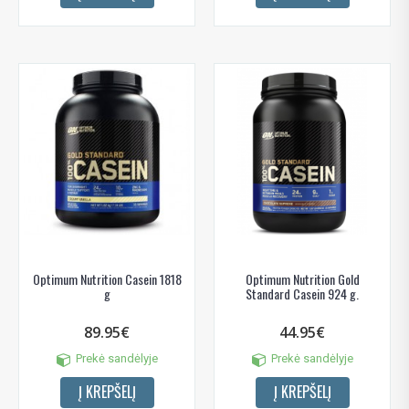
Gauti pasiūlymus ir nuolaidas
Sužinoti, kaip mes apsaugome ir tvarkome Jūsų duomenis galite
perskaitę mūsų privatumo politikos sąlygas.
PRENUMERUOTI
Optimum Nutrition Casein 1818
Optimum Nutrition Gold
g
Standard Casein 924 g.
89.95€
44.95€
Prekė sandėlyje
Prekė sandėlyje
Į KREPŠELĮ
Į KREPŠELĮ