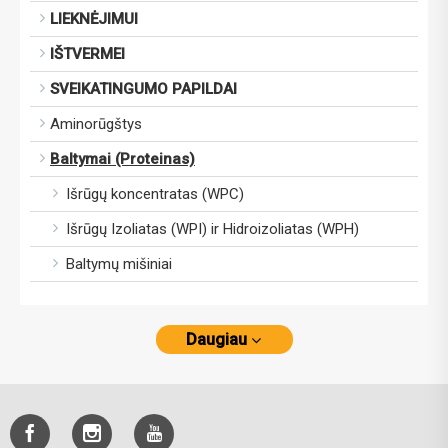
LIEKNĖJIMUI
IŠTVERMEI
SVEIKATINGUMO PAPILDAI
Aminorūgštys
Baltymai (Proteinas)
Išrūgų koncentratas (WPC)
Išrūgų Izoliatas (WPI) ir Hidroizoliatas (WPH)
Baltymų mišiniai
Daugiau