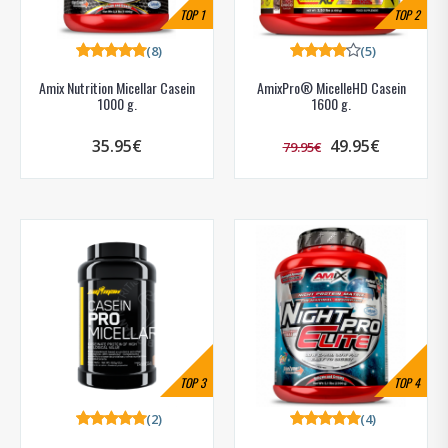
TOP
1
TOP
2
(8)
(5)
Amix Nutrition Micellar Casein
AmixPro® MicelleHD Casein
1000 g.
1600 g.
35.95€
49.95€
79.95€
TOP
3
TOP
4
(2)
(4)