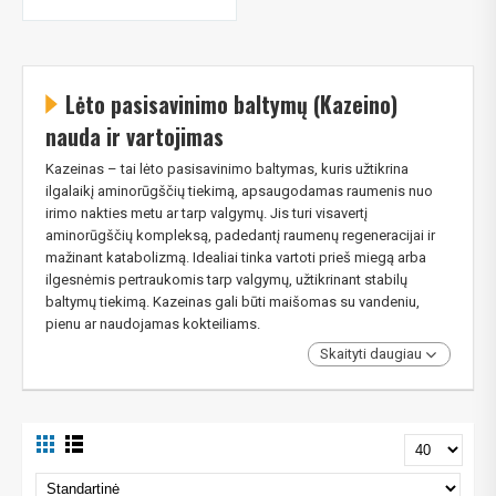
Lėto pasisavinimo baltymų (Kazeino)
nauda ir vartojimas
Kazeinas – tai lėto pasisavinimo baltymas, kuris užtikrina
ilgalaikį aminorūgščių tiekimą, apsaugodamas raumenis nuo
irimo nakties metu ar tarp valgymų. Jis turi visavertį
aminorūgščių kompleksą, padedantį raumenų regeneracijai ir
mažinant katabolizmą. Idealiai tinka vartoti prieš miegą arba
ilgesnėmis pertraukomis tarp valgymų, užtikrinant stabilų
baltymų tiekimą. Kazeinas gali būti maišomas su vandeniu,
pienu ar naudojamas kokteiliams.
Skaityti daugiau