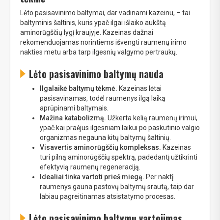
Lėto pasisavinimo baltymai, dar vadinami kazeinu, – tai
baltyminis šaltinis, kuris ypač ilgai išlaiko aukštą
aminorūgščių lygį kraujyje. Kazeinas dažnai
rekomenduojamas norintiems išvengti raumenų irimo
nakties metu arba tarp ilgesnių valgymo pertraukų.
Lėto pasisavinimo baltymų
nauda
Ilgalaikė baltymų tėkmė.
Kazeinas lėtai
pasisavinamas, todėl raumenys ilgą laiką
aprūpinami baltymais.
Mažina katabolizmą.
Užkerta kelią raumenų irimui,
ypač kai praėjus ilgesniam laikui po paskutinio valgio
organizmas negauna kitų baltymų šaltinių.
Visavertis aminorūgščių kompleksas.
Kazeinas
turi pilną aminorūgščių spektrą, padedantį užtikrinti
efektyvią raumenų regeneraciją.
Idealiai tinka vartoti prieš miegą.
Per naktį
raumenys gauna pastovų baltymų srautą, taip dar
labiau pagreitinamas atsistatymo procesas.
Lėto pasisavinimo baltymų
vartojimas