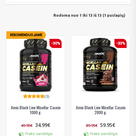
Rodoma nuo 1 iki 13 iš 13 (1 puslapių)
REKOMENDUOJAME
-30%
-33%
(3)
Amix Black Line Micellar Casein
Amix Black Line Micellar Casein
1000 g.
2000 g.
34.99€
59.95€
49.95€
89.95€
Prekė sandėlyje
Prekė sandėlyje