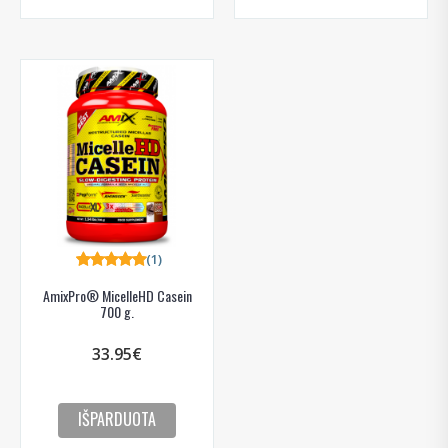
(1)
AmixPro® MicelleHD Casein
700 g.
33.95€
IŠPARDUOTA