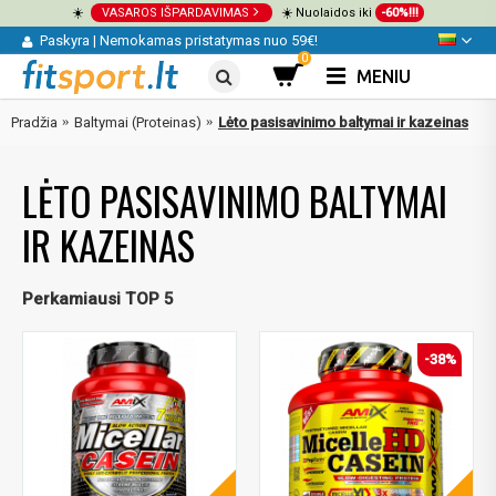
☀️
VASAROS IŠPARDAVIMAS
☀️ Nuolaidos iki
-60%!!!
Paskyra
|
Nemokamas pristatymas nuo 59€!
0
MENIU
Pradžia
Baltymai (Proteinas)
Lėto pasisavinimo baltymai ir kazeinas
LĖTO PASISAVINIMO BALTYMAI
IR KAZEINAS
Perkamiausi TOP 5
-38%