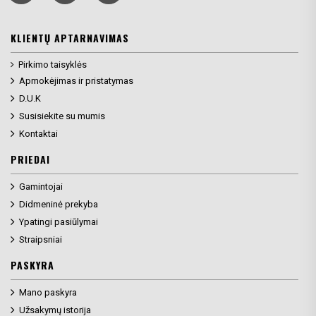
KLIENTŲ APTARNAVIMAS
Pirkimo taisyklės
Apmokėjimas ir pristatymas
D.U.K
Susisiekite su mumis
Kontaktai
PRIEDAI
Gamintojai
Didmeninė prekyba
Ypatingi pasiūlymai
Straipsniai
PASKYRA
Mano paskyra
Užsakymų istorija