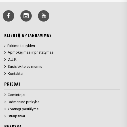
KLIENTŲ APTARNAVIMAS
Pirkimo taisyklės
Apmokėjimas ir pristatymas
D.U.K
Susisiekite su mumis
Kontaktai
PRIEDAI
Gamintojai
Didmeninė prekyba
Ypatingi pasiūlymai
Straipsniai
PASKYRA