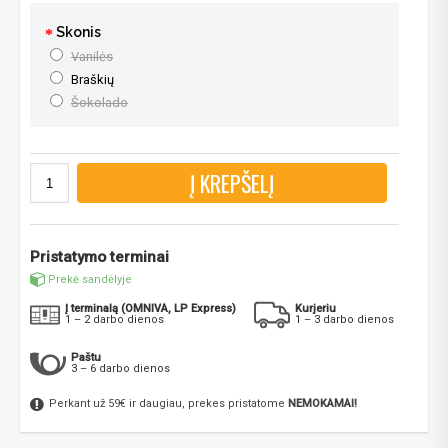
Skonis
Vanilės
Braškių
Šokolado
Į KREPŠELĮ
Pristatymo terminai
Prekė sandėlyje
Į terminalą (OMNIVA, LP Express)
Kurjeriu
1 – 2 darbo dienos
1 – 3 darbo dienos
Paštu
3 – 6 darbo dienos
Perkant už 59€ ir daugiau, prekes pristatome
NEMOKAMAI!