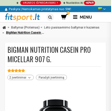
☀️
VASAROS IŠPARDAVIMAS
☀️ Nuolaidos iki
-60%!!!
Paskyra
|
Nemokamas pristatymas nuo 59€!
0
MENIU
Baltymai (Proteinas)
Lėto pasisavinimo baltymai ir kazeinas
BigMan Nutrition Casein Pro Micellar 907 g.
BIGMAN NUTRITION CASEIN PRO
MICELLAR 907 G.
2 įvertinimai
Parašyti įvertinimą