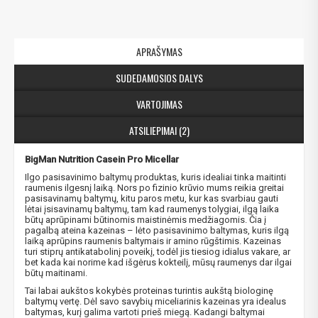
APRAŠYMAS
SUDEDAMOSIOS DALYS
VARTOJIMAS
ATSILIEPIMAI (2)
BigMan Nutrition Casein Pro Micellar
Ilgo pasisavinimo baltymų produktas, kuris idealiai tinka maitinti
raumenis ilgesnį laiką. Nors po fizinio krūvio mums reikia greitai
pasisavinamų baltymų, kitu paros metu, kur kas svarbiau gauti
lėtai įsisavinamų baltymų, tam kad raumenys tolygiai, ilgą laika
būtų aprūpinami būtinomis maistinėmis medžiagomis. Čia į
pagalbą ateina kazeinas – lėto pasisavinimo baltymas, kuris ilgą
laiką aprūpins raumenis baltymais ir amino rūgštimis. Kazeinas
turi stiprų antikatabolinį poveikį, todėl jis tiesiog idialus vakare, ar
bet kada kai norime kad išgėrus kokteilį, mūsų raumenys dar ilgai
būtų maitinami.
Tai labai aukštos kokybės proteinas turintis aukštą biologinę
baltymų vertę. Dėl savo savybių miceliarinis kazeinas yra idealus
baltymas, kurį galima vartoti prieš miegą. Kadangi baltymai