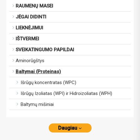
RAUMENŲ MASEI
JĖGAI DIDINTI
LIEKNĖJIMUI
IŠTVERMEI
SVEIKATINGUMO PAPILDAI
Aminorūgštys
Baltymai (Proteinas)
Išrūgų koncentratas (WPC)
Išrūgų Izoliatas (WPI) ir Hidroizoliatas (WPH)
Baltymų mišiniai
Daugiau