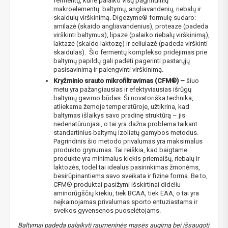
fermentų, kurie palaiko visų pagrindinių
makroelementų: baltymų, angliavandenių, riebalų ir
skaidulų virškinimą. Digezyme® formulę sudaro:
amilazė (skaido angliavandenius), proteazė (padeda
virškinti baltymus), lipazė (palaiko riebalų virškinimą),
NUOLAIDA TAU!
laktazė (skaido laktozę) ir celiulazė (padeda virškinti
skaidulas). Šio fermentų komplekso pridėjimas prie
baltymų papildų gali padėti pagerinti pastarųjų
Gauk
-10%*
nuolaidos kodą
apsipirkimui (daugeliui
pasisavinimą ir palengvinti virškinimą.​
prekių) bei nepraleisk kitų geriausių pasiūlymų!
Kryžminio srauto mikrofiltravimas (CFM®) –
šiuo
metu yra pažangiausias ir efektyviausias išrūgų
Prenumeruok mūsų naujienlaiškį jau dabar!
baltymų gavimo būdas. Ši novatoriška technika,
atliekama žemoje temperatūroje, užtikrina, kad
* Nuolaida taikoma gamintojams: Amix, Bigman, XXL, Raw powders, Go
baltymas išlaikys savo pradinę struktūrą – jis
powders, Maxxwin, Power system. Akcijinėms prekėms nuolaida netaikoma,
nedenatūruojasi, o tai yra dažna problema taikant
nuolaidos nesumuojamos.
standartinius baltymų izoliatų gamybos metodus.
Pagrindinis šio metodo privalumas yra maksimalus
produkto grynumas. Tai reiškia, kad baigtame
produkte yra minimalus kiekis priemaišų, riebalų ir
laktozės, todėl tai idealus pasirinkimas žmonėms,
besirūpinantiems savo sveikata ir fizine forma. Be to,
CFM® produktai pasižymi išskirtinai dideliu
Gauti pasiūlymus ir nuolaidas
aminorūgščių kiekiu, tiek BCAA, tiek EAA, o tai yra
neįkainojamas privalumas sporto entuziastams ir
Sužinoti, kaip mes apsaugome ir tvarkome Jūsų duomenis galite
sveikos gyvensenos puoselėtojams.
perskaitę mūsų privatumo politikos sąlygas.
Baltymai padeda palaikyti raumeninės masės augimą bei išsaugoti