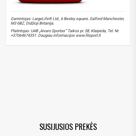
Gamintojas: LargeLife® Ltd., 6 Bexley square, Salford Manchester,
M3 6BZ, Didžioji Britanija.
Platintojas: UAB „Aivaro Sportas“ Taikos pr. 58, Klaipėda, Tel. Nr.
+37064674351. Daugiau informacijos www.fitsport.lt​
išrūgų baltymai
,
whey protein
,
whey protein concentrate
,
išrūgų baltymų koncentratas
,
whey protein isolate
,
išrūgų baltymų izoliatas
,
baltymų kompleksas
,
protein complex
,
baltymai raumenims
,
protein for muscle growth
,
baltymai po treniruotės
,
post workout protein
,
BCAA ir EAA
,
BCAA and EAA
,
DigeZyme fermentai
,
DigeZyme enzymes
,
baltymai sportuojantiems
,
protein for athletes
,
aukštos kokybės baltymai
,
high quality protein
SUSIJUSIOS PREKĖS