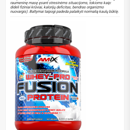
raumeninę masę ęsant stresinėms situacijoms, tokioms kaip:
PRENUMERUOTI
dideli fiziniai krūviai, kalorijų deficitas, bendras organizmo
nuovargis). Baltymai taipogi padeda palaikyti normalią kaulų būklę.