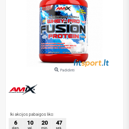
Padidinti
Iki akcijos pabaigos liko:
6
10
20
46
dien.
val.
min.
sek.