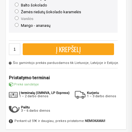
Balto šokolado
Žemės riešutų šokolado karamelės
Vanilės
Mango - ananasų
Į KREPŠELĮ
Šio gamintojo prekės parduodamos tik Lietuvoje, Latvijoje ir Estijoje.
Pristatymo terminai
Prekė sandėlyje
Į terminalą (OMNIVA, LP Express)
Kurjeriu
1 – 2 darbo dienos
1 – 3 darbo dienos
Paštu
3 – 6 darbo dienos
Perkant už 59€ ir daugiau, prekes pristatome
NEMOKAMAI!