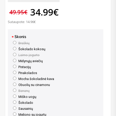
34.99€
49.95€
Sutaupote: 14.96€
Skonis
Braškių
Šokolado kokosų
Laimo-jogurto
Mėlynųjų aviečių
Pistacijų
Pinakolados
Mocha šokoladinė kava
Obuolių su cinamonu
Bananų
Miško uogų
Šokolado
Sausainių
Meliono su jogurtu