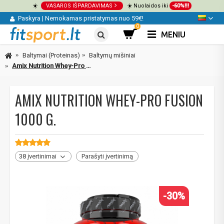
☀️
VASAROS IŠPARDAVIMAS
☀️ Nuolaidos iki
-60%!!!
Paskyra
|
Nemokamas pristatymas nuo 59€!
0
MENIU
Baltymai (Proteinas)
Baltymų mišiniai
Amix Nutrition Whey-Pro FUSION 1000 g.
AMIX NUTRITION WHEY-PRO FUSION
1000 G.
38 įvertinimai
Parašyti įvertinimą
-30%