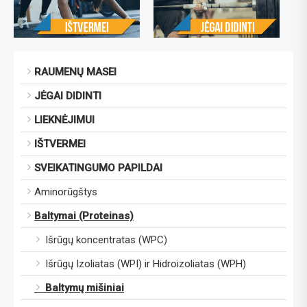
RAUMENŲ MASEI
JĖGAI DIDINTI
LIEKNĖJIMUI
IŠTVERMEI
SVEIKATINGUMO PAPILDAI
Aminorūgštys
Baltymai (Proteinas)
Išrūgų koncentratas (WPC)
Išrūgų Izoliatas (WPI) ir Hidroizoliatas (WPH)
Baltymų mišiniai