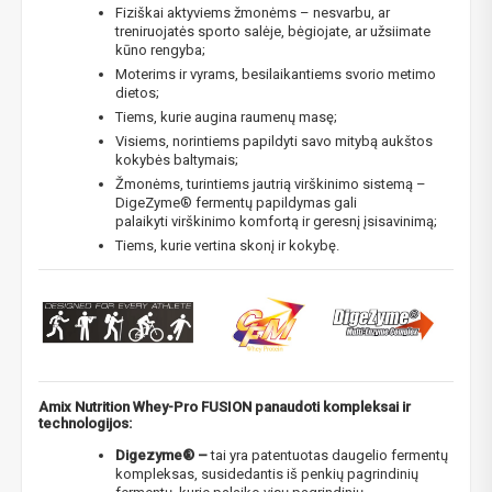
Fiziškai aktyviems žmonėms – nesvarbu, ar
treniruojatės sporto salėje, bėgiojate, ar užsiimate
kūno rengyba;
Moterims ir vyrams, besilaikantiems svorio metimo
dietos;
Tiems, kurie augina raumenų masę;
Visiems, norintiems papildyti savo mitybą aukštos
kokybės baltymais;
Žmonėms, turintiems jautrią virškinimo sistemą –
DigeZyme® fermentų papildymas gali
palaikyti virškinimo komfortą ir geresnį įsisavinimą;
Tiems, kurie vertina skonį ir kokybę.
Amix Nutrition Whey-Pro FUSION panaudoti kompleksai ir
technologijos:
Digezyme® –
tai yra patentuotas daugelio fermentų
kompleksas, susidedantis iš penkių pagrindinių