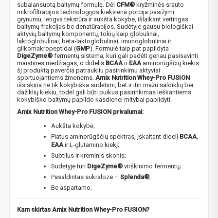
subalansuotą baltymų formulę. Dėl
CFM®
kryžminės srauto
mikrofiltracijos technologijos kiekviena porcija pasižymi
grynumu, lengva tekstūra ir aukšta kokybe, išlaikant vertingas
baltymų frakcijas be denatūracijos. Sudėtyje gausu biologiškai
aktyvių baltymų komponentų, tokių kaip globulinai,
laktoglobulinai, beta-laktoglobulinai, imunoglobulinai ir
glikomakropeptidai (
GMP
). Formulė taip pat papildyta
DigeZyme®
fermentų sistema, kuri gali padėti geriau pasisavinti
maistines medžiagas, o didelis
BCAA
ir
EAA
aminorūgščių kiekis
šį produktą paverčia patraukliu pasirinkimu aktyviai
sportuojantiems žmonėms.
Amix Nutrition Whey-Pro FUSION
išsiskiria ne tik kokybiška sudėtimi, bet ir itin mažu saldiklių bei
dažiklių kiekiu, todėl gali būti puikus pasirinkimas ieškantiems
kokybiško baltymų papildo kasdienei mitybai papildyti.
Amix Nutrition Whey-Pro FUSION​ privalumai:
Aukšta kokybė;
Platus aminorūgščių spektras, įskaitant didelį
BCAA
,
EAA
ir L-glutamino kiekį;
Subtilus ir kreminis skonis;
Sudėtyje turi
DigeZyme®
virškinimo fermentų;
Pasaldintas sukraloze –
Splenda®
;
Be aspartamo.
Kam skirtas Amix Nutrition Whey-Pro FUSION?