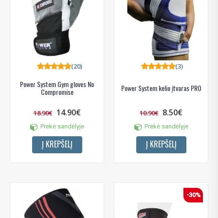
(20)
(3)
Power System Gym gloves No
Power System kelio įtvaras PRO
Compromise
14.90€
8.50€
18.90€
10.90€
Prekė sandėlyje
Prekė sandėlyje
Į KREPŠELĮ
Į KREPŠELĮ
-30%