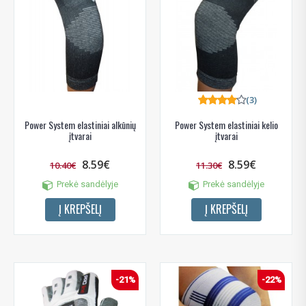
(3)
Power System elastiniai alkūnių
Power System elastiniai kelio
įtvarai
įtvarai
8.59€
8.59€
10.40€
11.30€
Prekė sandėlyje
Prekė sandėlyje
Į KREPŠELĮ
Į KREPŠELĮ
-21%
-22%