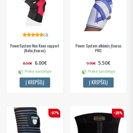
(2)
PowerSystem Neo Knee support
Power System alkūnės įtvaras
(Kelio įtvaras)
PRO
6.00€
5.50€
8.50€
9.90€
Prekė sandėlyje
Prekė sandėlyje
Į KREPŠELĮ
Į KREPŠELĮ
-37%
-25%