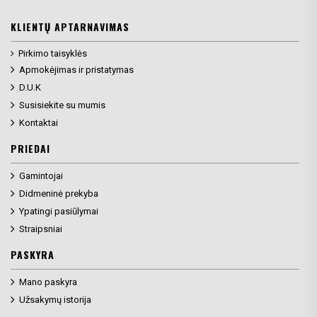
KLIENTŲ APTARNAVIMAS
Pirkimo taisyklės
Apmokėjimas ir pristatymas
D.U.K
Susisiekite su mumis
Kontaktai
PRIEDAI
Gamintojai
Didmeninė prekyba
Ypatingi pasiūlymai
Straipsniai
PASKYRA
Mano paskyra
Užsakymų istorija