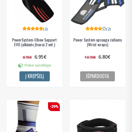
(2)
(2)
PowerSystem-Elbow Support
Power System apsauga riešams
EVO (alkūnės įtvarai 2 vnt.)
(Wrist wraps)
6.95€
6.80€
8.95€
10.90€
Prekė sandėlyje
Į KREPŠELĮ
IŠPARDUOTA
-29%