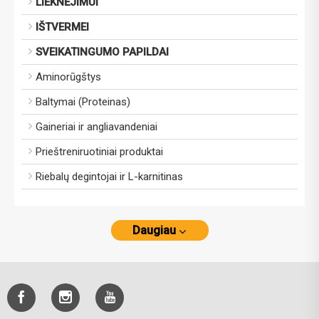
LIEKNĖJIMUI
IŠTVERMEI
SVEIKATINGUMO PAPILDAI
Aminorūgštys
Baltymai (Proteinas)
Gaineriai ir angliavandeniai
Prieštreniruotiniai produktai
Riebalų degintojai ir L-karnitinas
Daugiau