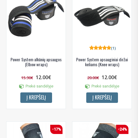
(1)
Power System alkūnių apsaugos
Power System apsauginiai diržai
(Elbow wraps)
keliams (Knee wraps)
12.00€
12.00€
15.90€
20.00€
Prekė sandėlyje
Prekė sandėlyje
Į KREPŠELĮ
Į KREPŠELĮ
-17%
-24%