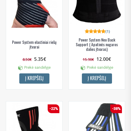
(1)
Power System Neo Back
Power System elastiniai riešų
Support ( Apatinės nugaros
įtvarai
dalies įtvaras)
5.35€
12.00€
8.50€
15.90€
Prekė sandėlyje
Prekė sandėlyje
Į KREPŠELĮ
Į KREPŠELĮ
-22%
-38%