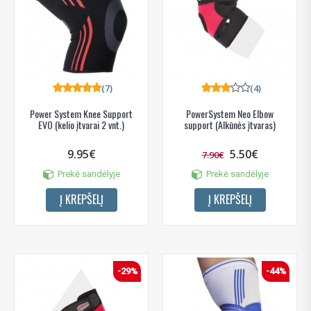
(7)
(4)
Power System Knee Support
PowerSystem Neo Elbow
EVO (kelio įtvarai 2 vnt.)
support (Alkūnės įtvaras)
9.95€
5.50€
7.90€
Prekė sandėlyje
Prekė sandėlyje
Į KREPŠELĮ
Į KREPŠELĮ
-29%
-44%