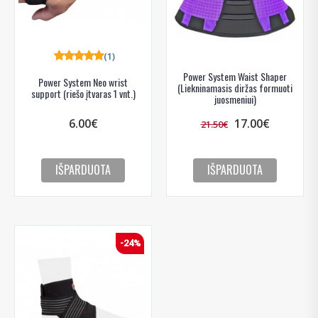
(1)
Power System Waist Shaper
Power System Neo wrist
(Liekninamasis diržas formuoti
support (riešo įtvaras 1 vnt.)
juosmeniui)
6.00€
17.00€
21.50€
IŠPARDUOTA
IŠPARDUOTA
-24%