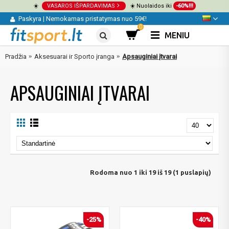
☀️
VASAROS IŠPARDAVIMAS
☀️ Nuolaidos iki
-60%!!!
Paskyra
|
Nemokamas pristatymas nuo 59€!
0
MENIU
Pradžia
Aksesuarai ir Sporto įranga
Apsauginiai įtvarai
APSAUGINIAI ĮTVARAI
Rodoma nuo 1 iki 19 iš 19 (1 puslapių)
-25%
-40%