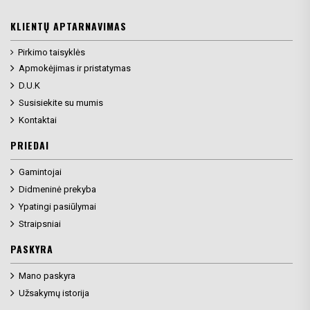
KLIENTŲ APTARNAVIMAS
Pirkimo taisyklės
Apmokėjimas ir pristatymas
D.U.K
Susisiekite su mumis
Kontaktai
PRIEDAI
Gamintojai
Didmeninė prekyba
Ypatingi pasiūlymai
Straipsniai
PASKYRA
Mano paskyra
Užsakymų istorija