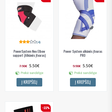
(4)
PowerSystem Neo Elbow
Power System alkūnės įtvaras
support (Alkūnės įtvaras)
PRO
5.50€
5.50€
7.90€
9.90€
Prekė sandėlyje
Prekė sandėlyje
Į KREPŠELĮ
Į KREPŠELĮ
-22%