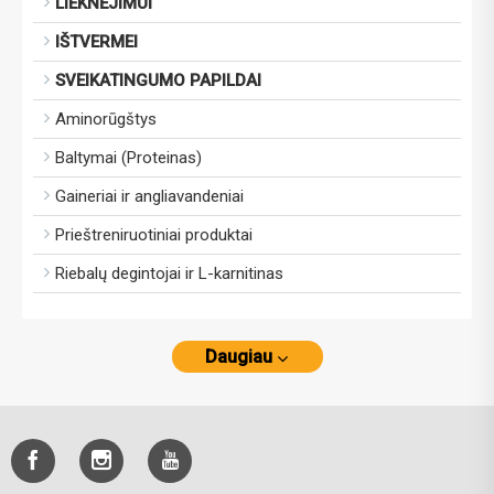
LIEKNĖJIMUI
IŠTVERMEI
SVEIKATINGUMO PAPILDAI
Aminorūgštys
Baltymai (Proteinas)
Gaineriai ir angliavandeniai
Prieštreniruotiniai produktai
Riebalų degintojai ir L-karnitinas
Daugiau