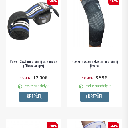
-25%
-17%
Power System alkūnių apsaugos
Power System elastiniai alkūnių
(Elbow wraps)
įtvarai
12.00€
8.59€
15.90€
10.40€
Prekė sandėlyje
Prekė sandėlyje
Į KREPŠELĮ
Į KREPŠELĮ
-30%
-44%