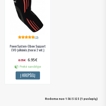
(2)
PowerSystem-Elbow Support
EVO (alkūnės įtvarai 2 vnt.)
6.95€
8.95€
Prekė sandėlyje
Į KREPŠELĮ
Rodoma nuo 1 iki 5 iš 5 (1 puslapių)