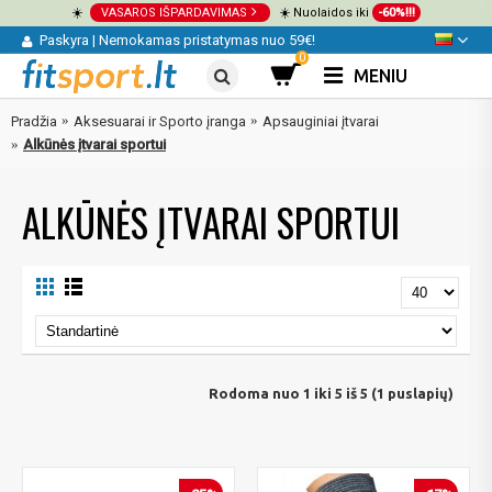
☀️
VASAROS IŠPARDAVIMAS
☀️ Nuolaidos iki
-60%!!!
Paskyra
|
Nemokamas pristatymas nuo 59€!
0
MENIU
Pradžia
Aksesuarai ir Sporto įranga
Apsauginiai įtvarai
Alkūnės įtvarai sportui
ALKŪNĖS ĮTVARAI SPORTUI
Rodoma nuo 1 iki 5 iš 5 (1 puslapių)