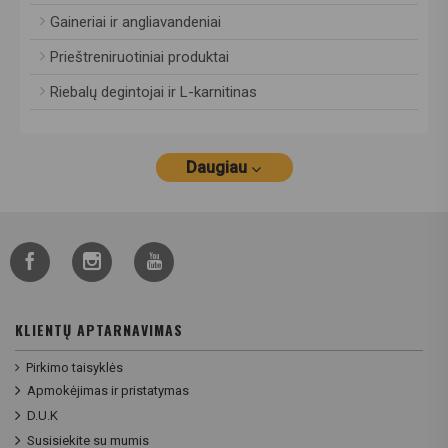
Gaineriai ir angliavandeniai
Prieštreniruotiniai produktai
Riebalų degintojai ir L-karnitinas
Daugiau
KLIENTŲ APTARNAVIMAS
Pirkimo taisyklės
Apmokėjimas ir pristatymas
D.U.K
Susisiekite su mumis