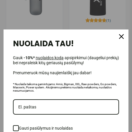
(1)
XXL Nutrition Hydrate Straw
XXL Nutrition Insulated Straw
Bottle 1000 ml.
Bottle 500 ml.
NUOLAIDA TAU!
17.95€
17.95€
Prekė sandėlyje
Prekė sandėlyje
Gauk
-10%*
nuolaidos kodą
apsipirkimui (daugeliui prekių)
bei nepraleisk kitų geriausių pasiūlymų!
Į KREPŠELĮ
Į KREPŠELĮ
Prenumeruok mūsų naujienlaiškį jau dabar!
* Nuolaida taikoma gamintojams: Amix, Bigman, XXL, Raw powders, Go powders,
Maxxwin, Power system. Akcijinėms prekėms nuolaida netaikoma, nuolaidos
nesumuojamos.
Gauti pasiūlymus ir nuolaidas