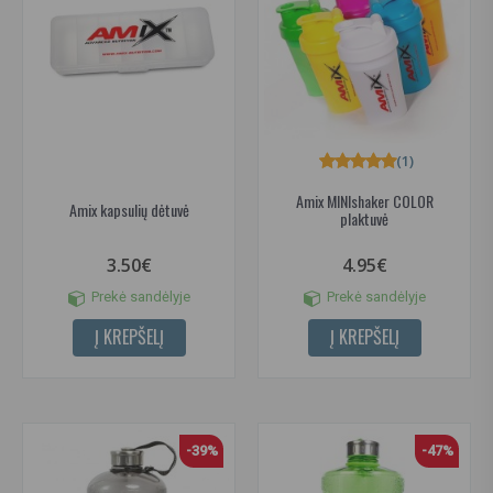
(1)
Amix MINIshaker COLOR
Amix kapsulių dėtuvė
plaktuvė
3.50€
4.95€
Prekė sandėlyje
Prekė sandėlyje
Į KREPŠELĮ
Į KREPŠELĮ
-39%
-47%