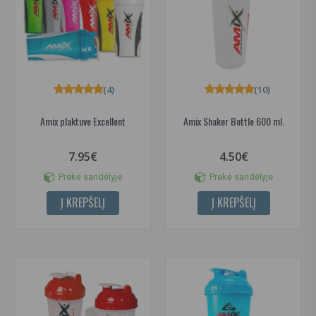
(4)
(10)
Amix plaktuve Excellent
Amix Shaker Bottle 600 ml.
7.95€
4.50€
Prekė sandėlyje
Prekė sandėlyje
Į KREPŠELĮ
Į KREPŠELĮ