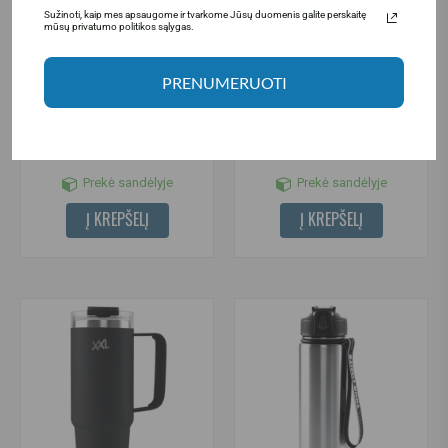
Sužinoti, kaip mes apsaugome ir tvarkome Jūsų duomenis galite perskaitę
mūsų privatumo politikos sąlygas.
(2)
PRENUMERUOTI
XXL Nutrition Power Tower
XXL Nutrition plaktuvė 800 ml
(maisto papildų dėtuvė)
3.95€
4.95€
Prekė sandėlyje
Prekė sandėlyje
Į KREPŠELĮ
Į KREPŠELĮ