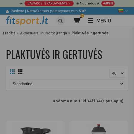
☀️
VASAROS IŠPARDAVIMAS
☀️ Nuolaidos iki
-60%!!!
Paskyra
|
Nemokamas pristatymas nuo 59€!
0
MENIU
Pradžia
Aksesuarai ir Sporto įranga
Plaktuvės ir gertuvės
PLAKTUVĖS IR GERTUVĖS
Rodoma nuo 1 iki 34 iš 34 (1 puslapių)