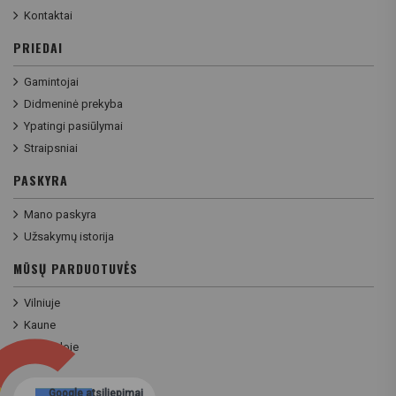
Kontaktai
PRIEDAI
Gamintojai
Didmeninė prekyba
Ypatingi pasiūlymai
Straipsniai
PASKYRA
Mano paskyra
Užsakymų istorija
MŪSŲ PARDUOTUVĖS
Vilniuje
Kaune
Klaipėdoje
Google atsiliepimai