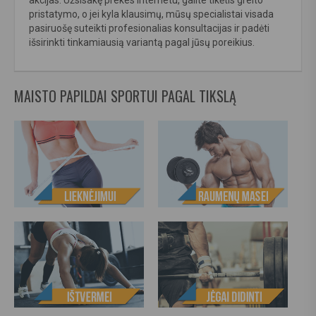
akcijas. Užsisakę prekes internetu, galite tikėtis greito
pristatymo, o jei kyla klausimų, mūsų specialistai visada
pasiruošę suteikti profesionalias konsultacijas ir padėti
išsirinkti tinkamiausią variantą pagal jūsų poreikius.
MAISTO PAPILDAI SPORTUI PAGAL TIKSLĄ