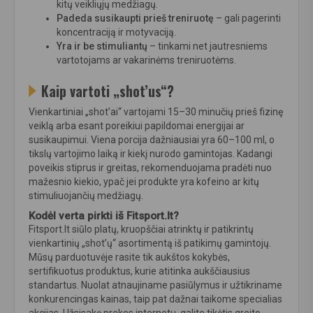
kitų veikliųjų medžiagų.
Padeda susikaupti prieš treniruotę
– gali pagerinti
koncentraciją ir motyvaciją.
Yra ir be stimuliantų
– tinkami net jautresniems
vartotojams ar vakarinėms treniruotėms.
Kaip vartoti „shot’us“?
Vienkartiniai „shot’ai“ vartojami 15–30 minučių prieš fizinę
veiklą arba esant poreikiui papildomai energijai ar
susikaupimui. Viena porcija dažniausiai yra 60–100 ml, o
tikslų vartojimo laiką ir kiekį nurodo gamintojas. Kadangi
poveikis stiprus ir greitas, rekomenduojama pradėti nuo
mažesnio kiekio, ypač jei produkte yra kofeino ar kitų
stimuliuojančių medžiagų.
Kodėl verta pirkti iš Fitsport.lt?
Fitsport.lt siūlo platų, kruopščiai atrinktų ir patikrintų
vienkartinių „shot’ų“ asortimentą iš patikimų gamintojų.
Mūsų parduotuvėje rasite tik aukštos kokybės,
sertifikuotus produktus, kurie atitinka aukščiausius
standartus. Nuolat atnaujiname pasiūlymus ir užtikriname
konkurencingas kainas, taip pat dažnai taikome specialias