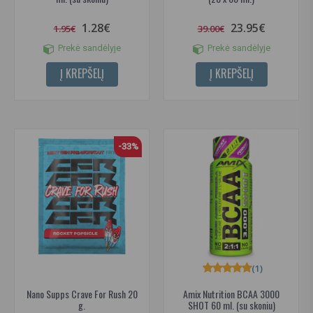
1.28€
23.95€
1.95€
39.00€
Prekė sandėlyje
Prekė sandėlyje
Į KREPŠELĮ
Į KREPŠELĮ
-33%
(1)
Nano Supps Crave For Rush 20
Amix Nutrition BCAA 3000
g.
SHOT 60 ml. (su skoniu)