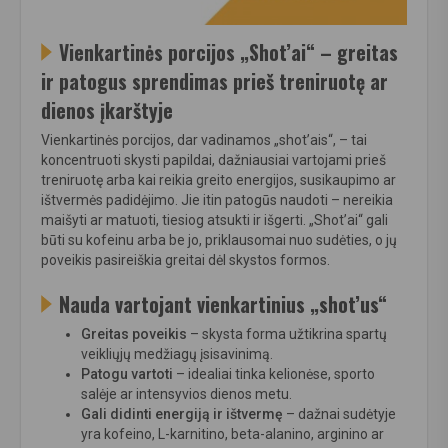
Vienkartinės porcijos „Shot’ai“ – greitas
ir patogus sprendimas prieš treniruotę ar
dienos įkarštyje
Vienkartinės porcijos, dar vadinamos „shot’ais“, – tai
koncentruoti skysti papildai, dažniausiai vartojami prieš
treniruotę arba kai reikia greito energijos, susikaupimo ar
ištvermės padidėjimo. Jie itin patogūs naudoti – nereikia
maišyti ar matuoti, tiesiog atsukti ir išgerti. „Shot’ai“ gali
būti su kofeinu arba be jo, priklausomai nuo sudėties, o jų
poveikis pasireiškia greitai dėl skystos formos.
Nauda vartojant vienkartinius „shot’us“
Greitas poveikis
– skysta forma užtikrina spartų
veikliųjų medžiagų įsisavinimą.
Patogu vartoti
– idealiai tinka kelionėse, sporto
salėje ar intensyvios dienos metu.
Gali didinti energiją ir ištvermę
– dažnai sudėtyje
yra kofeino, L-karnitino, beta-alanino, arginino ar