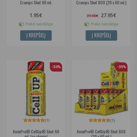
Cramps Shot 60 ml.
Cramps Shot BOX (20 x 60 ml.)
1.95€
27.95€
39.00€
Prekė sandėlyje
Prekė sandėlyje
Į KREPŠELĮ
Į KREPŠELĮ
-34%
-39%
(1)
(1)
AmixPro® CellUp® Shot 60
AmixPro® CellUp® Shot BOX
ml. (su skoniu)
(20 x 60 ml.)