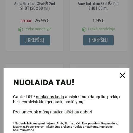
Amix Nutrition XFat® 2in1
Amix Nutrition XFat® 2in1
SHOT (20 x 60 ml.)
SHOT 60 ml.
26.95€
1.95€
39.00€
Prekė sandėlyje
Prekė sandėlyje
Į KREPŠELĮ
Į KREPŠELĮ
NUOLAIDA TAU!
-40%
Gauk
-10%*
nuolaidos kodą
apsipirkimui (daugeliui prekių)
bei nepraleisk kitų geriausių pasiūlymų!
Prenumeruok mūsų naujienlaiškį jau dabar!
* Nuolaida taikoma gamintojams: Amix, Bigman, XXL, Raw powders, Go powders,
Maxxwin, Power system. Akcijinėms prekėms nuolaida netaikoma, nuolaidos
nesumuojamos.