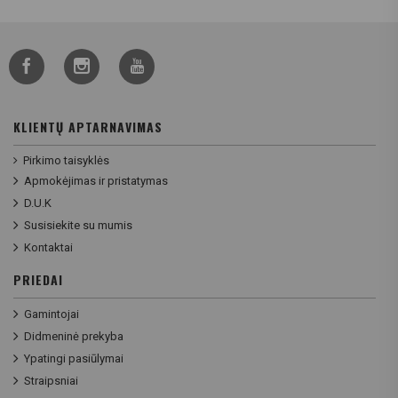
KLIENTŲ APTARNAVIMAS
Pirkimo taisyklės
Apmokėjimas ir pristatymas
D.U.K
Susisiekite su mumis
Kontaktai
PRIEDAI
Gamintojai
Didmeninė prekyba
Ypatingi pasiūlymai
Straipsniai