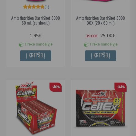
(1)
Amix Nutrition CarniShot 3000
Amix Nutrition CarniShot 3000
60 ml. (su skoniu)
BOX (20 x 60 ml.)
1.95€
25.00€
39.00€
Prekė sandėlyje
Prekė sandėlyje
Į KREPŠELĮ
Į KREPŠELĮ
-40%
-34%