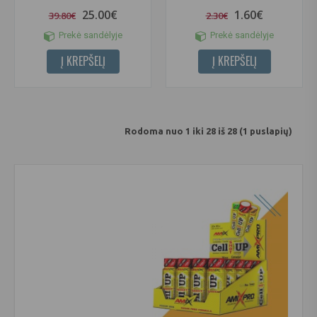
25.00€
1.60€
39.80€
2.30€
Prekė sandėlyje
Prekė sandėlyje
Į KREPŠELĮ
Į KREPŠELĮ
Rodoma nuo 1 iki 28 iš 28 (1 puslapių)