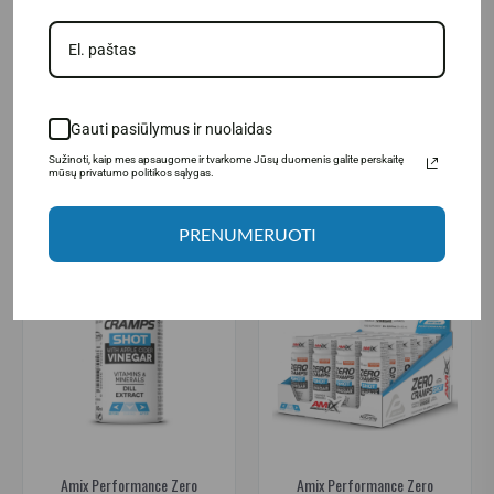
Amix Performance Nitro Beet
Amix Performance Nitro Beet
Root MAX (20 x 60 ml.)
Root MAX 60 ml.
29.95€
2.50€
50.00€
Prekė sandėlyje
Prekė sandėlyje
Gauti pasiūlymus ir nuolaidas
Į KREPŠELĮ
Į KREPŠELĮ
Sužinoti, kaip mes apsaugome ir tvarkome Jūsų duomenis galite perskaitę
mūsų privatumo politikos sąlygas.
PRENUMERUOTI
-28%
Amix Performance Zero
Amix Performance Zero