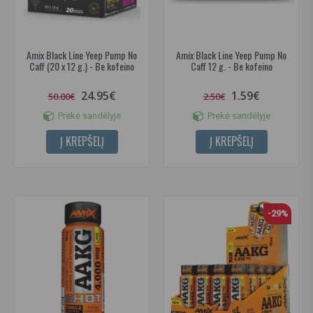
Amix Black Line Yeep Pump No
Amix Black Line Yeep Pump No
Caff (20 x 12 g.) - Be kofeino
Caff 12 g. - Be kofeino
24.95€
1.59€
50.00€
2.50€
Prekė sandėlyje
Prekė sandėlyje
Į KREPŠELĮ
Į KREPŠELĮ
-29%