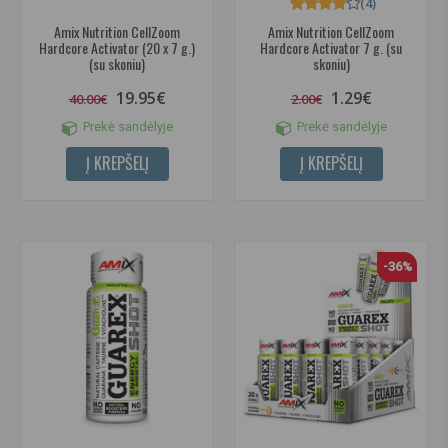
(4)
Amix Nutrition CellZoom
Amix Nutrition CellZoom
Hardcore Activator (20 x 7 g.)
Hardcore Activator 7 g. (su
(su skoniu)
skoniu)
19.95€
1.29€
40.00€
2.00€
Prekė sandėlyje
Prekė sandėlyje
Į KREPŠELĮ
Į KREPŠELĮ
-36%