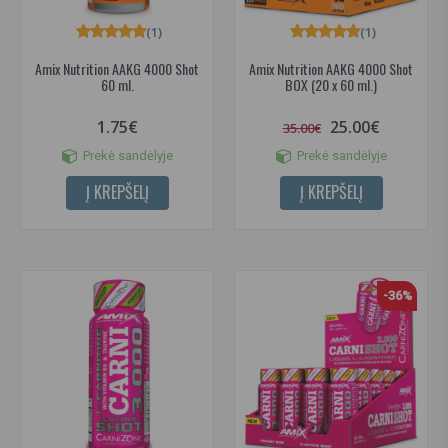
(1)
(1)
Amix Nutrition AAKG 4000 Shot
Amix Nutrition AAKG 4000 Shot
60 ml.
BOX (20 x 60 ml.)
1.75€
25.00€
35.00€
Prekė sandėlyje
Prekė sandėlyje
Į KREPŠELĮ
Į KREPŠELĮ
-36%