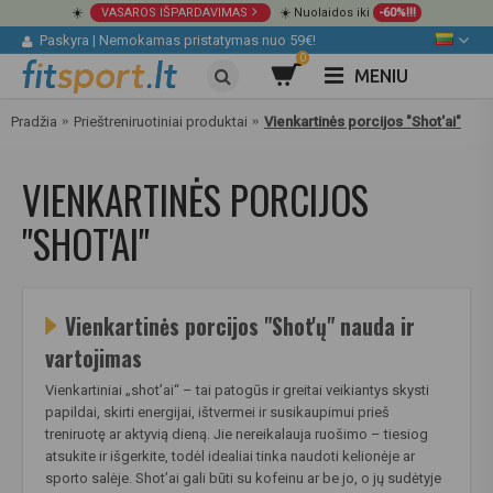
☀️
VASAROS IŠPARDAVIMAS
☀️ Nuolaidos iki
-60%!!!
Paskyra
|
Nemokamas pristatymas nuo 59€!
0
MENIU
Pradžia
Prieštreniruotiniai produktai
Vienkartinės porcijos "Shot'ai"
VIENKARTINĖS PORCIJOS
"SHOT'AI"
Vienkartinės porcijos "Shot'ų" nauda ir
vartojimas
Vienkartiniai „shot’ai“ – tai patogūs ir greitai veikiantys skysti
papildai, skirti energijai, ištvermei ir susikaupimui prieš
treniruotę ar aktyvią dieną. Jie nereikalauja ruošimo – tiesiog
atsukite ir išgerkite, todėl idealiai tinka naudoti kelionėje ar
sporto salėje. Shot’ai gali būti su kofeinu ar be jo, o jų sudėtyje