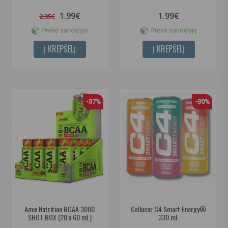
1.99€
1.99€
2.95€
Prekė sandėlyje
Prekė sandėlyje
Į KREPŠELĮ
Į KREPŠELĮ
-37%
-30%
Amix Nutrition BCAA 3000
Cellucor C4 Smart Energy®
SHOT BOX (20 x 60 ml.)
330 ml.