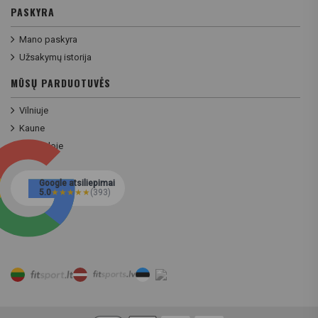
PASKYRA
Mano paskyra
Užsakymų istorija
MŪSŲ PARDUOTUVĖS
Vilniuje
Kaune
Klaipėdoje
Google atsiliepimai
5.0
★
★
★
★
★
(393)