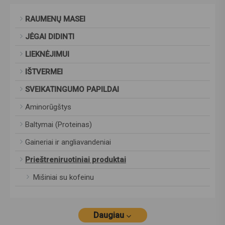
RAUMENŲ MASEI
JĖGAI DIDINTI
LIEKNĖJIMUI
IŠTVERMEI
SVEIKATINGUMO PAPILDAI
Aminorūgštys
Baltymai (Proteinas)
Gaineriai ir angliavandeniai
Prieštreniruotiniai produktai
Mišiniai su kofeinu
Daugiau