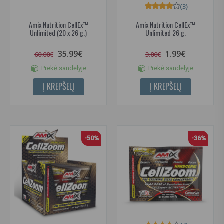
(3)
Amix Nutrition CellEx™
Amix Nutrition CellEx™
Unlimited (20 x 26 g.)
Unlimited 26 g.
35.99€
1.99€
60.00€
3.00€
Prekė sandėlyje
Prekė sandėlyje
Į KREPŠELĮ
Į KREPŠELĮ
-50%
-36%