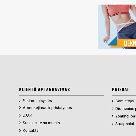
KLIENTŲ APTARNAVIMAS
PRIEDAI
Pirkimo taisyklės
Gamintojai
Apmokėjimas ir pristatymas
Didmeninė 
D.U.K
Ypatingi pa
Susisiekite su mumis
Straipsniai
Kontaktai