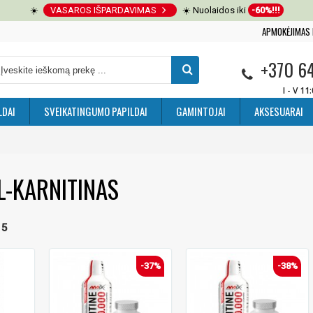
☀️
VASAROS IŠPARDAVIMAS
☀️ Nuolaidos iki
-60%!!!
APMOKĖJIMAS 
+370 6
I - V 11
LDAI
SVEIKATINGUMO PAPILDAI
GAMINTOJAI
AKSESUARAI
L-KARNITINAS
 5
-37%
-38%