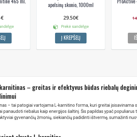
nitine 465 ml.
ProActive 
apelsinų skonio, 1000ml
5€
29.50€
14
andėlyje
Prekė sandėlyje
ELĮ
Į KREPŠELĮ
I
karnitinas – greitas ir efektyvus būdas riebalų degini
dinimui
nas – tai patogiai vartojama L-karnitino forma, kuri greitai įsisavinama 
 panaudoti riebalus kaip energijos šaltinį. Šis papildas ypač populiarus 
aktyviai gyvenančių žmonių, siekiančių padidinti ištvermę, sumažinti nuova