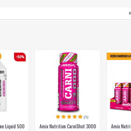
R
REKOMENDU
-50%
(1)
ne Liquid 500
Amix Nutrition CarniShot 3000
Amix Nutri