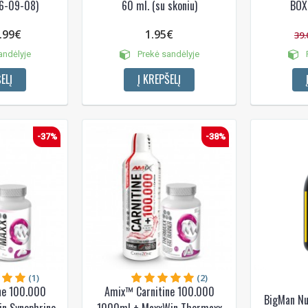
26-09-08)
60 ml. (su skoniu)
BOX 
.99€
1.95€
39.
andėlyje
Prekė sandėlyje
P
ELĮ
Į KREPŠELĮ
-37%
-38%
(1)
(2)
ne 100.000
Amix™ Carnitine 100.000
BigMan Nut
n Synephrine
1000ml + MaxxWin Thermaxx