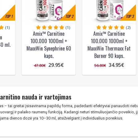
TOP
1
TOP
2
TOP
3
(1)
(1)
(2)
Amix™ Carnitine
Amix™ Carnitine
on
100.000 1000ml +
100.000 1000ml +
0 ml.
MaxxWin Synephrine 60
MaxxWin Thermaxx Fat
kaps.
Burner 90 kaps.
29.95€
34.95€
47.80€
56.80€
arnitino nauda ir vartojimas
as – tai greitai įsisavinama papildų forma, padedanti efektyviai panaudoti rieba
uovargį ir palaiko raumenų funkciją. Kadangi neturi stimuliuojančio poveikio, jį
ma dienos dozė yra 10–30 ml, atsižvelgiant į individualius poreikius.