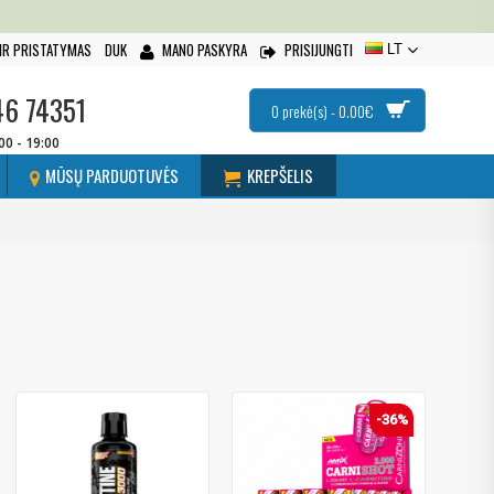
IR PRISTATYMAS
DUK
MANO PASKYRA
PRISIJUNGTI
LT
46 74351
0 prekė(s) - 0.00€
:00 - 19:00
MŪSŲ PARDUOTUVĖS
KREPŠELIS
-36%