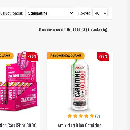
ūšiuoti pagal:
Rodyti:
Rodoma nuo 1 iki 12 iš 12 (1 puslapių)
OJAME
REKOMENDUOJAME
-36%
-35%
(7)
tion CarniShot 3000
Amix Nutrition Carnitine