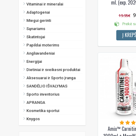
ml. (exp. 20
Vitaminai ir mineralai
Adaptogenai
9
19.95€
Miegui gerinti
Prekė s
Sąnariams
Į KREPŠ
Skatintojai
Papildai moterims
Angliavandeniai
Energijai
Dietiniai ir sveikesni produktai
Aksesuarai ir Sporto įranga
SANDĖLIO IŠVALYMAS
Sporto inventorius
APRANGA
Kosmetika sportui
Knygos
Amix™ Carniti
1000ml + MaxxWi