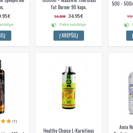
500 - 500m
s.
Fat Burner 90 kaps.
9.95€
34.95€
56.80€
19.
andėlyje
Prekė sandėlyje
P
ELĮ
Į KREPŠELĮ
(1)
Amix Nu
Healthy Choice L-Karnitinas