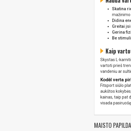
Nauda vart
Skatina r
mažinimo 
Didina ene
Greitai į
Gerina fi
Be stimul
Kaip varto
Skystas L-karnit
vartoti prieš tre
vandeniu ar sult
Kodėl verta pirk
Fitsport siūlo pl
aukštos kokybės,
kainas, taip pat 
visada pasiruošę 
MAISTO PAPILDA