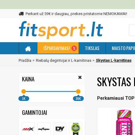
Perkant už 59€ ir daugiau, prekes pristatome NEMOKAMAI!
IŠPARDAVIMAS!
TIKSLAS
MAISTO PAPI
Pradžia
Riebalų degintojai ir L-karnitinas
Skystas L-karnitinas
SKYSTAS 
KAINA
Perkamiausi TOP
1€
35€
GAMINTOJAI