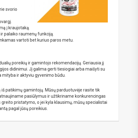
rie svorio
ovargį.
mą į kraujotaką.
ir palaiko raumenų funkciją.
tinkamas vartoti bet kuriuo paros metu.
ualių poreikių ir gamintojo rekomendacijų. Geriausia jį
ijos didinimui. Jį galima gerti tiesiogiai arba maišyti su
ta mityba ir aktyviu gyvenimo būdu.
tą iš patikimų gamintojų. Mūsų parduotuvėje rasite tik
t atnaujiname pasiūlymus ir užtikriname konkurencingas
s greito pristatymo, o jei kyla klausimų, mūsų specialistai
iantą pagal jūsų poreikius.