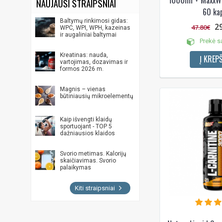
NAUJAUSI STRAIPSNIAI
60 kap
Baltymų rinkimosi gidas:
2
47.80€
WPC, WPI, WPH, kazeinas
ir augaliniai baltymai
Prekė s
Kreatinas: nauda,
Į KREPŠ
vartojimas, dozavimas ir
formos 2026 m.
Magnis – vienas
būtiniausių mikroelementų
Kaip išvengti klaidų
sportuojant - TOP 5
dažniausios klaidos
Svorio metimas. Kalorijų
skaičiavimas. Svorio
palaikymas
Kiti straipsniai