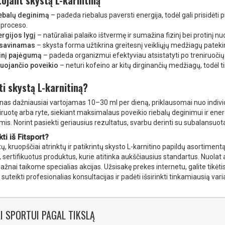
ojant skystą L-karnitiną
iebalų deginimą
– padeda riebalus paversti energija, todėl gali prisidėti p
proceso.
rgijos lygį
– natūraliai palaiko ištvermę ir sumažina fizinį bei protinį nu
sisavinamas
– skysta forma užtikrina greitesnį veikliųjų medžiagų pateki
zinį pajėgumą
– padeda organizmui efektyviau atsistatyti po treniruočių 
iuojančio poveikio
– neturi kofeino ar kitų dirginančių medžiagų, todėl 
ti skystą L-karnitiną?
inas dažniausiai vartojamas 10–30 ml per dieną, priklausomai nuo individ
niruotę arba ryte, siekiant maksimalaus poveikio riebalų deginimui ir energ
imis. Norint pasiekti geriausius rezultatus, svarbu derinti su subalansuo
ti iš Fitsport?
atų, kruopščiai atrinktų ir patikrintų skysto L-karnitino papildų asortimen
 sertifikuotus produktus, kurie atitinka aukščiausius standartus. Nuola
dažnai taikome specialias akcijas. Užsisakę prekes internetu, galite tikėti
suteikti profesionalias konsultacijas ir padėti išsirinkti tinkamiausią var
I SPORTUI PAGAL TIKSLĄ