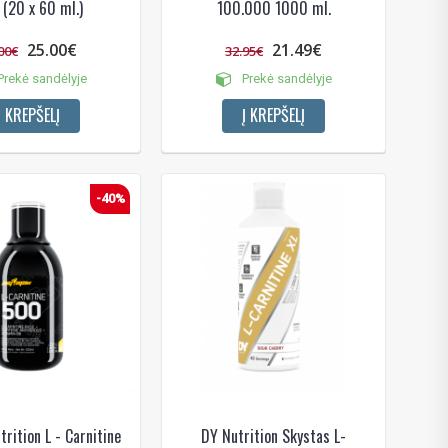
(20 x 60 ml.)
100.000 1000 ml.
25.00€
21.49€
00€
32.95€
rekė sandėlyje
Prekė sandėlyje
Į KREPŠELĮ
Į KREPŠELĮ
-40%
rition L - Carnitine
DY Nutrition Skystas L-