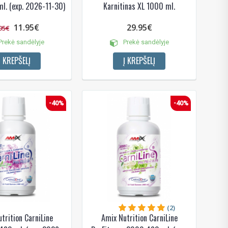
l. (exp. 2026-11-30)
Karnitinas XL 1000 ml.
11.95€
29.95€
95€
rekė sandėlyje
Prekė sandėlyje
Į KREPŠELĮ
Į KREPŠELĮ
-40%
-40%
(2)
trition CarniLine
Amix Nutrition CarniLine