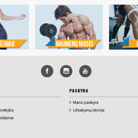
PASKYRA
Mano paskyra
prekyba
Užsakymų istorija
siūlymai