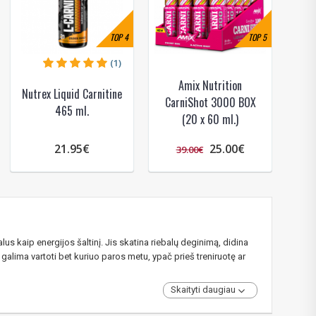
TOP
4
TOP
5
(1)
Amix Nutrition
Nutrex Liquid Carnitine
CarniShot 3000 BOX
465 ml.
(20 x 60 ml.)
21.95€
25.00€
39.00€
lus kaip energijos šaltinį. Jis skatina riebalų deginimą, didina
 galima vartoti bet kuriuo paros metu, ypač prieš treniruotę ar
Skaityti daugiau