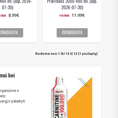
480 ml. (exp. 2026-
ProFitness 2000 480 ml. (exp.
07-30)
2026-07-30)
8.99€
11.99€
.95€
19.95€
ŠPARDUOTA
IŠPARDUOTA
Rodoma nuo 1 iki 12 iš 12 (1 puslapių)
mui bei
organizme ir
tarp
rgį ir palaikyti