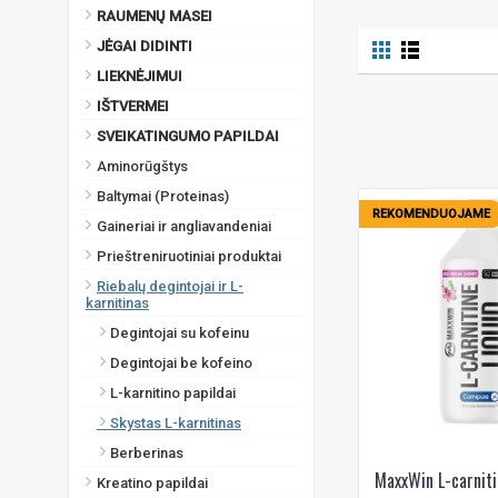
Vyšnių - aviečių
RAUMENŲ MASEI
Žaliojo obuolio
JĖGAI DIDINTI
LIEKNĖJIMUI
IŠTVERMEI
SVEIKATINGUMO PAPILDAI
Aminorūgštys
Baltymai (Proteinas)
REKOMENDUOJAME
Gaineriai ir angliavandeniai
Prieštreniruotiniai produktai
Riebalų degintojai ir L-
karnitinas
Degintojai su kofeinu
Degintojai be kofeino
L-karnitino papildai
Skystas L-karnitinas
Berberinas
MaxxWin L-carniti
Kreatino papildai