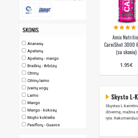
SKONIS
Amix Nutriti
CarniShot 3000 6
Ananasų
(su skoniu)
Apelsinų
Apelsinų - mango
1.95€
Braškių - Arbūzų
Citrinų
Citrinų laimo
Įvairių uogų
Skysto L-K
Laimo
Mango
Skystas L-karnitin
Mango - kokosų
ištvermę, mažina n
Mojito kokteilis
ryte. Rekomenduoja
Pasiflorų - Guavos
Vyšnių