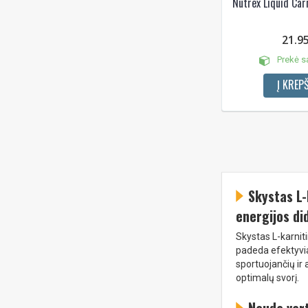
Nutrex Liquid Car
21.9
Prekė s
Į KREPŠ
Skystas L-
energijos di
Skystas L-karniti
padeda efektyviai
sportuojančių ir 
optimalų svorį.