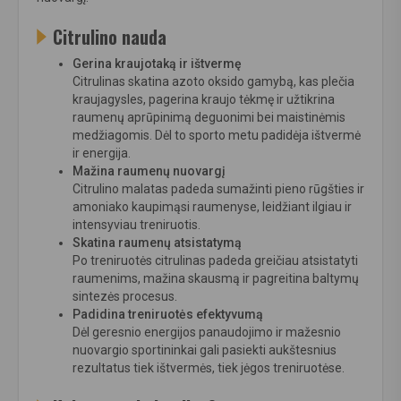
Citrulino nauda
Gerina kraujotaką ir ištvermę
Citrulinas skatina azoto oksido gamybą, kas plečia
kraujagysles, pagerina kraujo tėkmę ir užtikrina
raumenų aprūpinimą deguonimi bei maistinėmis
medžiagomis. Dėl to sporto metu padidėja ištvermė
ir energija.
Mažina raumenų nuovargį
Citrulino malatas padeda sumažinti pieno rūgšties ir
amoniako kaupimąsi raumenyse, leidžiant ilgiau ir
intensyviau treniruotis.
Skatina raumenų atsistatymą
Po treniruotės citrulinas padeda greičiau atsistatyti
raumenims, mažina skausmą ir pagreitina baltymų
sintezės procesus.
Padidina treniruotės efektyvumą
Dėl geresnio energijos panaudojimo ir mažesnio
nuovargio sportininkai gali pasiekti aukštesnius
rezultatus tiek ištvermės, tiek jėgos treniruotėse.