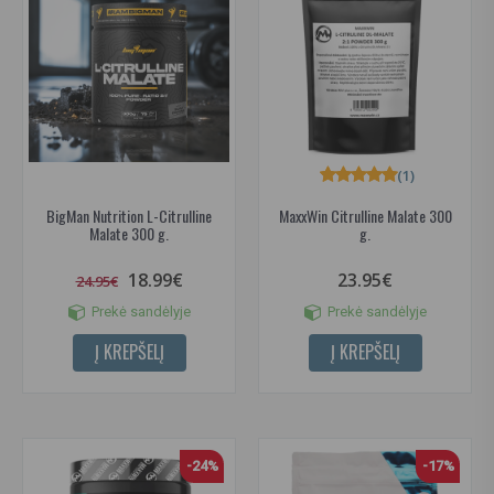
(1)
BigMan Nutrition L-Citrulline
MaxxWin Citrulline Malate 300
Malate 300 g.
g.
18.99€
23.95€
24.95€
Prekė sandėlyje
Prekė sandėlyje
Į KREPŠELĮ
Į KREPŠELĮ
-24%
-17%