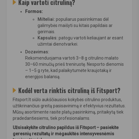
Kaip vartoti citruliną?
Formos:
Milteliai:
populiarus pasirinkimas dėl
galimybės maišyti su kitais papildais ar
gėrimais.
Kapsulės:
patogu vartoti keliaujant ar esant
užimtai dienotvarkei.
Dozavimas:
Rekomenduojama vartoti 3–8 g citrulino malato
30–60 minučių prieš treniruotę. Nesporto dienomis
– 1–5 g ryte, kad palaikytumėte kraujotaką ir
energijos balansą.
Kodėl verta rinktis citruliną iš Fitsport?
Fitsport.lt siūlo aukščiausios kokybės citrulino produktus,
užtikrinančius greitą pasisavinimą ir efektyvius rezultatus.
Mūsų asortimente rasite platų pasirinkimą, pritaikytą tiek
pradedantiesiems, tiek profesionalams.
Užsisakykite citrulino papildus iš Fitsport – pasiekite
geresnių rezultatų ir mėgaukitės intensyvesnėmis