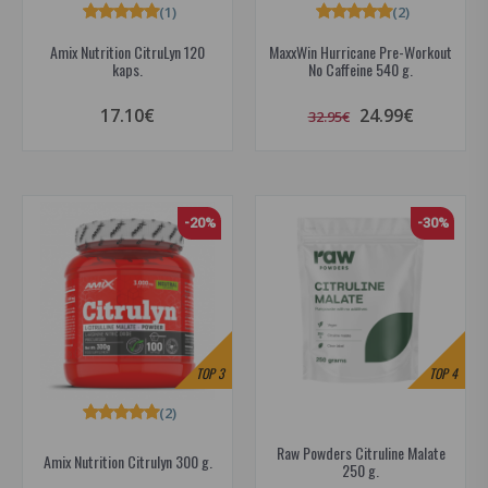
(1)
(2)
Amix Nutrition CitruLyn 120
MaxxWin Hurricane Pre-Workout
kaps.
No Caffeine 540 g.
17.10€
24.99€
32.95€
-20%
-30%
TOP
3
TOP
4
(2)
Raw Powders Citruline Malate
Amix Nutrition Citrulyn 300 g.
250 g.