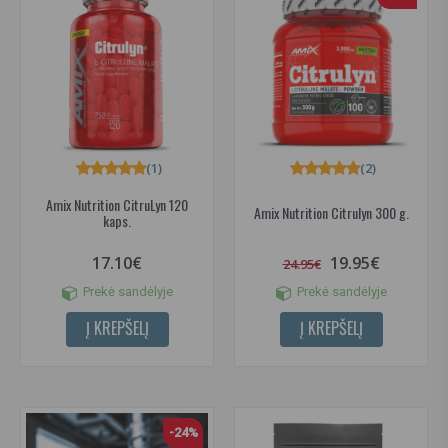
(1)
(2)
Amix Nutrition CitruLyn 120
Amix Nutrition Citrulyn 300 g.
kaps.
17.10€
19.95€
24.95€
Prekė sandėlyje
Prekė sandėlyje
Į KREPŠELĮ
Į KREPŠELĮ
-24%