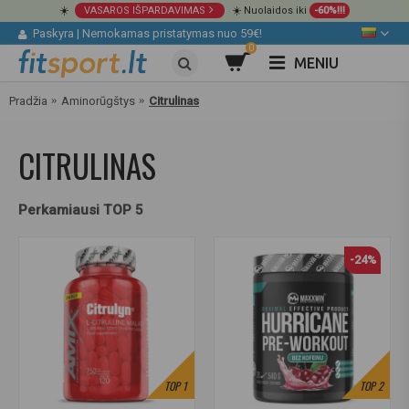
☀️
VASAROS IŠPARDAVIMAS
☀️ Nuolaidos iki
-60%!!!
Paskyra
|
Nemokamas pristatymas nuo 59€!
0
MENIU
Pradžia
Aminorūgštys
Citrulinas
CITRULINAS
Perkamiausi TOP 5
-24%
TOP
1
TOP
2