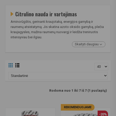
Citrulino nauda ir vartojimas
Aminorūgštis, gerinanti kraujotaką, energijos gamybą ir
raumenų atsistatymą. Jis skatina azoto oksido gamybą, plečia
kraujagysles, mažina raumenų nuovargį ir leidžia treniruotis
intensyviau bei ilgiau.
Skaityti daugiau
Rodoma nuo 1 iki 7 iš 7 (1 puslapių)
REKOMENDUOJAME
-20%