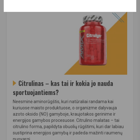
Citrulinas – kas tai ir kokia jo nauda
sportuojantiems?
Neesminė aminorūgštis, kuri natūraliai randama kai
kuriuose maisto produktuose, o organizme dalyvauja
azoto oksido (NO) gamyboje, kraujotakos gerinime ir
energijos gamybos procesuose. Citrulino malatas – tai
citrulino forma, papildyta obuolių rūgštimi, kuri dar labiau
sustiprina energijos gamybą ir padeda mažinti raumenų
nuovargį.