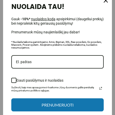
NUOLAIDA TAU!
Gauk
-10%*
nuolaidos kodą
apsipirkimui (daugeliui prekių)
bei nepraleisk kitų geriausių pasiūlymų!
Prenumeruok mūsų naujienlaiškį jau dabar!
* Nuolaida taikoma gamintojams: Amix, Bigman, XXL, Raw powders, Go powders,
Raw Powders Citruline Malate
Maxxwin, Power system. Akcijinėms prekėms nuolaida netaikoma, nuolaidos
nesumuojamos.
250 g.
13.97€
19.95€
Prekė sandėlyje
Į KREPŠELĮ
Gauti pasiūlymus ir nuolaidas
Sužinoti, kaip mes apsaugome ir tvarkome Jūsų duomenis galite perskaitę
mūsų privatumo politikos sąlygas.
Rodoma nuo 1 iki 7 iš 7 (1 puslapių)
PRENUMERUOTI