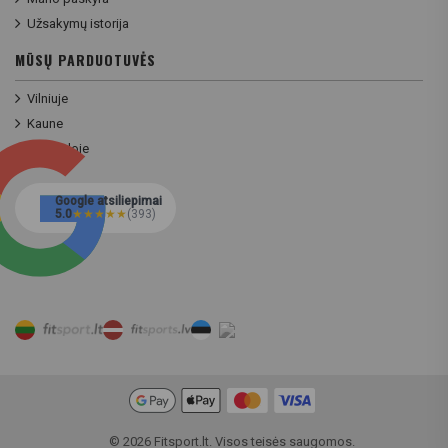
Užsakymų istorija
MŪSŲ PARDUOTUVĖS
Vilniuje
Kaune
Klaipėdoje
Google atsiliepimai
5.0
★
★
★
★
★
(393)
Prekių filtras
© 2026 Fitsport.lt. Visos teisės saugomos.