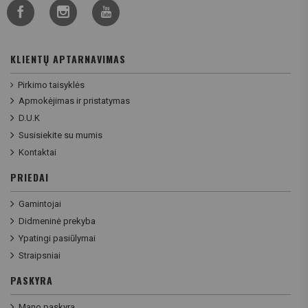
KLIENTŲ APTARNAVIMAS
Pirkimo taisyklės
Apmokėjimas ir pristatymas
D.U.K
Susisiekite su mumis
Kontaktai
PRIEDAI
Gamintojai
Didmeninė prekyba
Ypatingi pasiūlymai
Straipsniai
PASKYRA
Mano paskyra