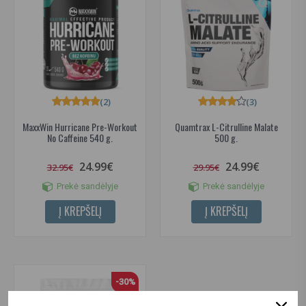
(2)
(3)
MaxxWin Hurricane Pre-Workout
Quamtrax L-Citrulline Malate
No Caffeine 540 g.
500 g.
24.99€
24.99€
32.95€
29.95€
Prekė sandėlyje
Prekė sandėlyje
Į KREPŠELĮ
Į KREPŠELĮ
-30%