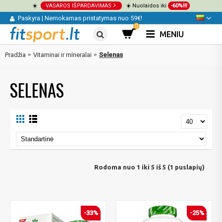
☀️
VASAROS IŠPARDAVIMAS
☀️ Nuolaidos iki
-60%!!!
Paskyra
|
Nemokamas pristatymas nuo 59€!
0
MENIU
Pradžia
Vitaminai ir mineralai
Selenas
SELENAS
Rodoma nuo 1 iki 5 iš 5 (1 puslapių)
-33%
-25%