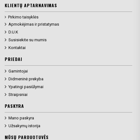
KLIENTŲ APTARNAVIMAS
Pirkimo taisyklės
Apmokėjimas ir pristatymas
D.U.K
Susisiekite su mumis
Kontaktai
PRIEDAI
Gamintojai
Didmeninė prekyba
Ypatingi pasiūlymai
Straipsniai
PASKYRA
Mano paskyra
Užsakymų istorija
MŪSŲ PARDUOTUVĖS