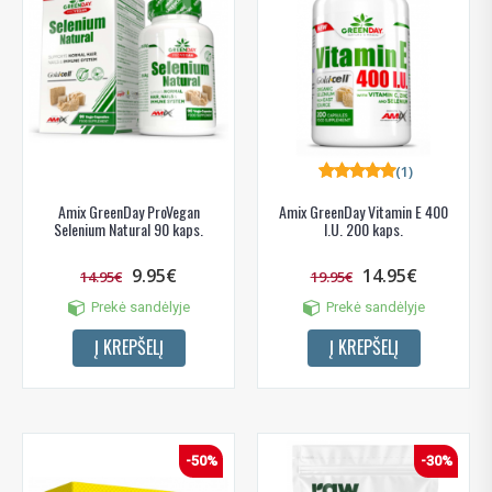
(1)
Amix GreenDay ProVegan
Amix GreenDay Vitamin E 400
Selenium Natural 90 kaps.
I.U. 200 kaps.
9.95€
14.95€
14.95€
19.95€
Prekė sandėlyje
Prekė sandėlyje
Į KREPŠELĮ
Į KREPŠELĮ
-50%
-30%