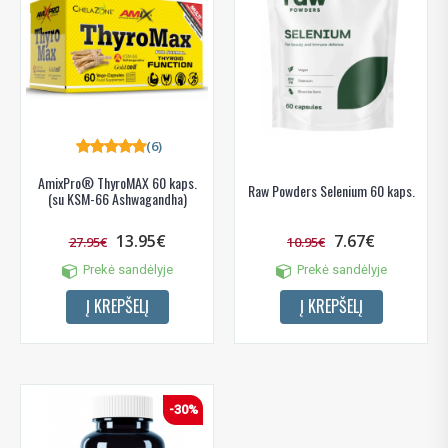
(6)
AmixPro® ThyroMAX 60 kaps.
Raw Powders Selenium 60 kaps.
(su KSM-66 Ashwagandha)
13.95€
7.67€
27.95€
10.95€
Prekė sandėlyje
Prekė sandėlyje
Į KREPŠELĮ
Į KREPŠELĮ
-30%