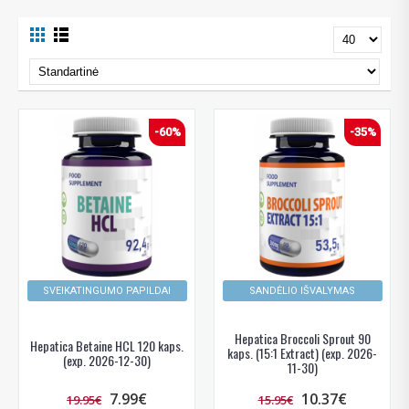
-60%
-35%
SVEIKATINGUMO PAPILDAI
SANDĖLIO IŠVALYMAS
Hepatica Broccoli Sprout 90
Hepatica Betaine HCL 120 kaps.
kaps. (15:1 Extract) (exp. 2026-
(exp. 2026-12-30)
11-30)
7.99€
10.37€
19.95€
15.95€