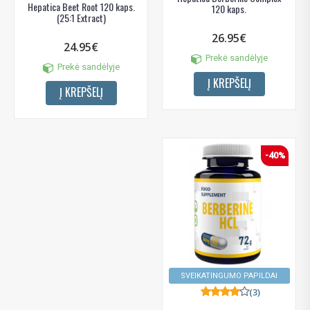
Hepatica Beet Root 120 kaps.
120 kaps.
(25:1 Extract)
26.95€
24.95€
Prekė sandėlyje
Prekė sandėlyje
Į KREPŠELĮ
Į KREPŠELĮ
-40%
SVEIKATINGUMO PAPILDAI
(3)