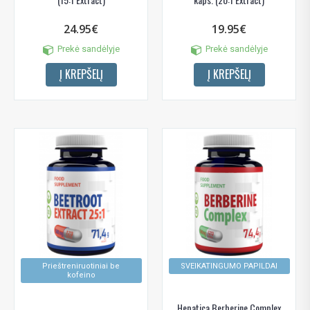
24.95€
19.95€
Prekė sandėlyje
Prekė sandėlyje
Į KREPŠELĮ
Į KREPŠELĮ
Prieštreniruotiniai be
SVEIKATINGUMO PAPILDAI
kofeino
Hepatica Berberine Complex