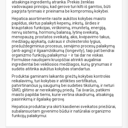
atsakinga ingredientų atranka. Prekės ženklas
vadovaujasi principu, kad gerovė turi kilti iš gamtos, būti
pagrįsta tyrimais ir prieinama be kompromisų kokybei.
Hepatica asortimente rasite aukštos kokybės maisto
papildus, skirtus palaikyti kepenų, inkstų, širdies ir
kraujotakos funkcijas, virškinimą, imunitetą, energiją,
nervų sistemą, hormonų balansą, lytinę sveikatą,
menopauzę, prostatos sveikatą, akis, kvėpavimo takus,
medžiagų apykaitą, cukraus ir cholesterolio lygius,
priešuždegiminius procesus, senėjimo procesų palaikymą
(anti-aging) ir ilgaamžiškumą (longevity), taip pat bendrai
organizmo funkcijų palaikymui – ir tai dar ne viskas.
Formulėse naudojami kruopščiai atrinkti augaliniai
ingredientai bei veikliosios medžiagos, kurių grynumas ir
sudėtis atitinka aukštus kokybės standartus.
Produktai gaminami laikantis griežtų kokybės kontrolės
reikalavimų, turi kokybės ir atitikties sertifikatus,
patvirtinančius jų saugumą bei sudėties tikslumą, ir neturi
GMO, glitimo ar nereikalingų priedų. Tai švarūs, patikimi
maisto papildai tiems, kurie vertina skaidrumą, atsakingą
pasirinkimą ir ilgalaikę gerovę.
Hepatica produktai yra skirti kasdienei sveikatos priežiūrai,
subalansuotam gyvenimo būdui ir natūraliai organizmo
funkcijų palaikymui.