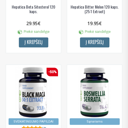
Hepatica Beta Sitosterol 120
Hepatica Bitter Melon 120 kaps.
kaps.
(25:1 Extract)
29.95€
19.95€
Prekė sandėlyje
Prekė sandėlyje
Į KREPŠELĮ
Į KREPŠELĮ
-50%
SVEIKATINGUMO PAPILDAI
Sąnariams