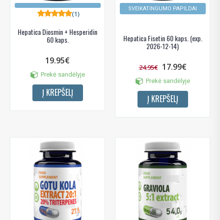
SVEIKATINGUMO PAPILDAI
(1)
Hepatica Diosmin + Hesperidin
Hepatica Fisetin 60 kaps. (exp.
60 kaps.
2026-12-14)
19.95€
17.99€
24.95€
Prekė sandėlyje
Prekė sandėlyje
Į KREPŠELĮ
Į KREPŠELĮ