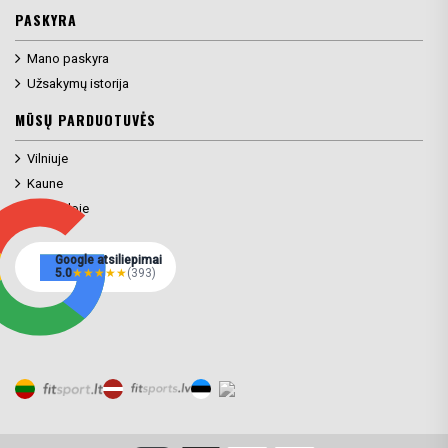
PASKYRA
Mano paskyra
Užsakymų istorija
MŪSŲ PARDUOTUVĖS
Vilniuje
Kaune
Klaipėdoje
Google atsiliepimai
5.0
★
★
★
★
★
(393)