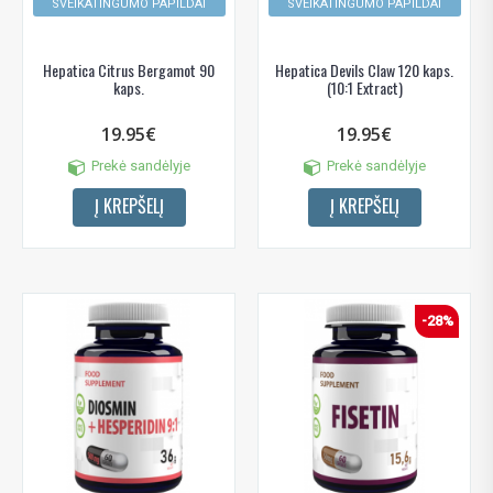
SVEIKATINGUMO PAPILDAI
SVEIKATINGUMO PAPILDAI
Hepatica Citrus Bergamot 90
Hepatica Devils Claw 120 kaps.
kaps.
(10:1 Extract)
19.95€
19.95€
Prekė sandėlyje
Prekė sandėlyje
Į KREPŠELĮ
Į KREPŠELĮ
-28%