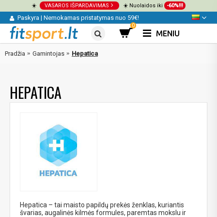
☀️
VASAROS IŠPARDAVIMAS
☀️ Nuolaidos iki
-60%!!!
Paskyra
|
Nemokamas pristatymas nuo 59€!
0
MENIU
Pradžia
Gamintojas
Hepatica
HEPATICA
Hepatica – tai maisto papildų prekės ženklas, kuriantis
švarias, augalinės kilmės formules, paremtas mokslu ir