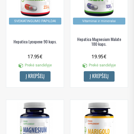
SVEIKATINGUMO PAPILDAI
Vitaminai ir mineralai
Hepatica Magnesium Malate
Hepatica Lycopene 90 kaps.
180 kaps.
17.95€
19.95€
Prekė sandėlyje
Prekė sandėlyje
Į KREPŠELĮ
Į KREPŠELĮ