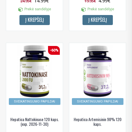
14.99€
4.99€
24.95€
19.95€
Prekė sandėlyje
Prekė sandėlyje
Į KREPŠELĮ
Į KREPŠELĮ
-60%
SVEIKATINGUMO PAPILDAI
SVEIKATINGUMO PAPILDAI
Hepatica Nattokinase 120 kaps.
Hepatica Artemisinin 98% 120
(exp. 2026-11-30)
kaps.