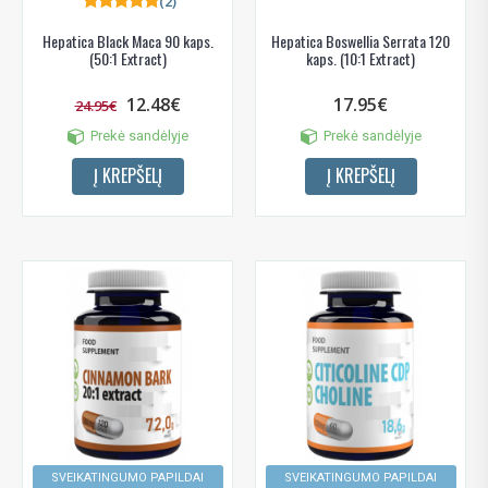
(2)
Hepatica Black Maca 90 kaps.
Hepatica Boswellia Serrata 120
(50:1 Extract)
kaps. (10:1 Extract)
12.48€
17.95€
24.95€
Prekė sandėlyje
Prekė sandėlyje
Į KREPŠELĮ
Į KREPŠELĮ
SVEIKATINGUMO PAPILDAI
SVEIKATINGUMO PAPILDAI