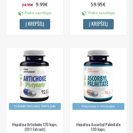
9.99€
59.95€
24.95€
Prekė sandėlyje
Prekė sandėlyje
Į KREPŠELĮ
Į KREPŠELĮ
SVEIKATINGUMO PAPILDAI
Vitaminai ir mineralai
Hepatica Artichoke 120 kaps.
Hepatica Ascorbyl Palmitate
(10:1 Extract)
120 kaps.