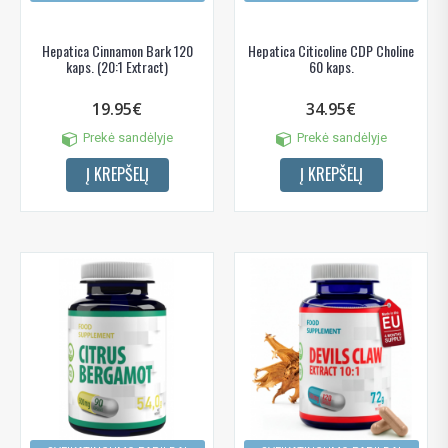
Hepatica Cinnamon Bark 120
Hepatica Citicoline CDP Choline
kaps. (20:1 Extract)
60 kaps.
19.95€
34.95€
Prekė sandėlyje
Prekė sandėlyje
Į KREPŠELĮ
Į KREPŠELĮ