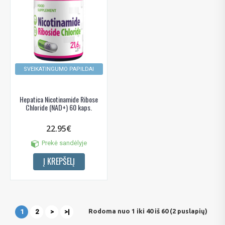
SVEIKATINGUMO PAPILDAI
Hepatica Nicotinamide Ribose
Chloride (NAD+) 60 kaps.
22.95€
Prekė sandėlyje
Į KREPŠELĮ
Rodoma nuo 1 iki 40 iš 60 (2 puslapių)
1
2
>
>|