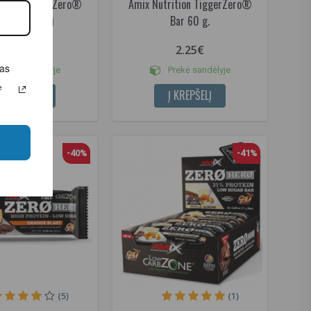
rition TiggerZero®
Amix Nutrition TiggerZero®
 (20 x 60 g.)
Bar 60 g.
32.95€
2.25€
00€
as
rekė sandėlyje
Prekė sandėlyje
Jūsų
Į KREPŠELĮ
Į KREPŠELĮ
-40%
-41%
(5)
(1)