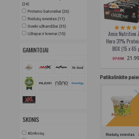
(24)
Proteino batonėliai (26)
Riešutų sviestas (11)
Sveiki užkandžiai (35)
Amix Nutrition 
Užtepai ir kremai (10)
Hero 31% Protei
BOX (15 x 65 g
GAMINTOJAI
21.9
37.50€
Patikslinkite pai
SKONIS
Abrikosų
Riešutų sviestas