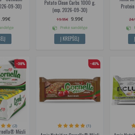
Potato Clean Carbs 1000 g.
2026-09-30)
Protein
(exp. 2026-09-30)
1.99€
9.99€
19.95€
24.
andėlyje
Prekė sandėlyje
P
ELĮ
Į KREPŠELĮ
-38%
-40%
(2)
(1)
rnella® Müsli