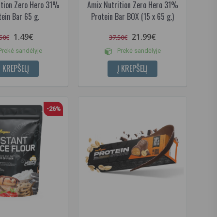
ition Zero Hero 31%
Amix Nutrition Zero Hero 31%
tein Bar 65 g.
Protein Bar BOX (15 x 65 g.)
1.49€
21.99€
.50€
37.50€
rekė sandėlyje
Prekė sandėlyje
Į KREPŠELĮ
Į KREPŠELĮ
-26%