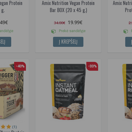
egan Protein
Amix Nutrition Vegan Protein
Amix Nutr
 g.
Bar BOX (20 x 45 g.)
Pro
.49€
19.99€
34.00€
2
andėlyje
Prekė sandėlyje
P
ELĮ
Į KREPŠELĮ
-40%
-33%
(1)