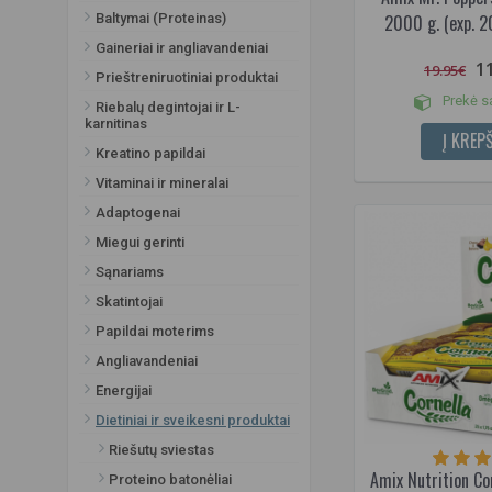
Braškių-jogurto
Baltymai (Proteinas)
2000 g. (exp. 
Česnakų
Gaineriai ir angliavandeniai
1
Cezario padažo
19.95€
Prieštreniruotiniai produktai
Čili pipirų
Prekė s
Riebalų degintojai ir L-
Gervuogių
karnitinas
Į KREPŠ
Glaistytos cinamono bandelės
Kreatino papildai
Greipfrutų
Vitaminai ir mineralai
Ispaniškas "Aioli" (Česnakinis
Adaptogenai
padažas su alyvuogių aliejumi)
Miegui gerinti
Įvairių vaisių ir riešutų
Sąnariams
Jogurto - miuslių
Juodojo šokolado ir karamelės
Skatintojai
(Su šokolado sluoksniu ir žemės
Papildai moterims
riešutais)
Angliavandeniai
Juodųjų sausainių
Energijai
Kakavos ir lazdyno riešutų
Dietiniai ir sveikesni produktai
Kakavos ir lazdyno riešutų
(Veganiškas)
Riešutų sviestas
Karamelės
Amix Nutrition Co
Proteino batonėliai