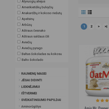
Alyvuogių aliejus
Amerikietiškų bulvyčių
Anakardžių ir kokoso riešutų
Apelsinų
Arbūzų
1
2
>
>|
Aštraus česnako
Aštraus saldaus čili
Aviečių
Aviečių pyrago
Baltas šokoladas su kokosu
Balto šokolado
Balto šokolado - vyšnių
Bananų su šokoladu
RAUMENŲ MASEI
Barbekiu (BBQ)
JĖGAI DIDINTI
Belgiškas "Speculoos"
LIEKNĖJIMUI
Blynelių
IŠTVERMEI
Braškių
SVEIKATINGUMO PAPILDAI
Braškių su baltu šokoladu
Aminorūgštys
Braškių-bananų
Amix Mr. Popper