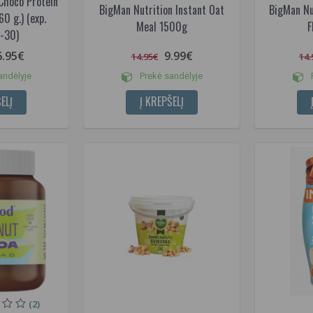
Choco Protein
BigMan Nutrition Instant Oat
BigMan Nut
0 g.) (exp.
Meal 1500g
F
-30)
6.95€
9.99€
14.95€
14.
andėlyje
Prekė sandėlyje
P
ELĮ
Į KREPŠELĮ
(2)