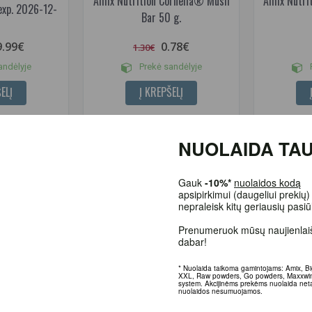
Amix Nutrition Cornella® Müsli
Amix Nutrit
(exp. 2026-12-
Bar 50 g.
9.99€
0.78€
1.30€
andėlyje
Prekė sandėlyje
P
ELĮ
Į KREPŠELĮ
NUOLAIDA TAU
-29%
Gauk
-10%*
nuolaidos kodą
apsipirkimui (daugeliui prekių) 
nepraleisk kitų geriausių pasiū
Prenumeruok mūsų naujienlaišk
dabar!
* Nuolaida taikoma gamintojams: Amix, Big
Raw powders, Go powders, Maxxwin, Power
Akcijinėms prekėms nuolaida netaikoma, nu
nesumuojamos.
(1)