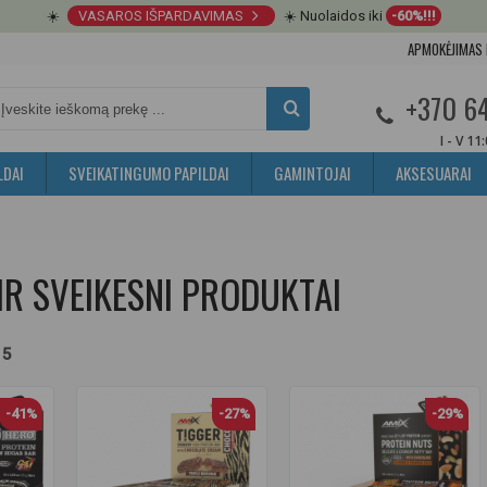
☀️
VASAROS IŠPARDAVIMAS
☀️ Nuolaidos iki
-60%!!!
APMOKĖJIMAS 
+370 6
I - V 11
LDAI
SVEIKATINGUMO PAPILDAI
GAMINTOJAI
AKSESUARAI
 IR SVEIKESNI PRODUKTAI
 5
-41%
-27%
-29%