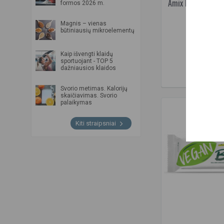
Amix Nutrition Pr
formos 2026 m.
Majonezo
(25 x 40
Mango
Magnis – vienas
Mango - pasiflorų
būtiniausių mikroelementų
2
32.50€
Marcipanų
Prekė s
Kaip išvengti klaidų
Marcipanų pyrago (Su
sportuojant - TOP 5
šokoladiniu kremu ir žemės
Į KREPŠ
dažniausios klaidos
riešutais)
Medaus
Svorio metimas. Kalorijų
skaičiavimas. Svorio
Meduolių
palaikymas
Mėlynių-jogurto
Mėsainių
Kiti straipsniai
Migdolų su moliūgų sėklomis
Miško uogų
Moka kavos
Natūralus
Nuga-karamelė
Obuolių
Obuolių su cinamonu
Originalus