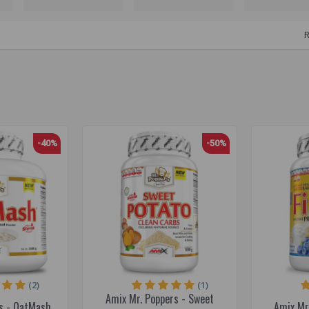
R
-40%
-50%
(2)
(1)
Amix Mr. Poppers - Sweet
s - OatMash
Amix Mr.