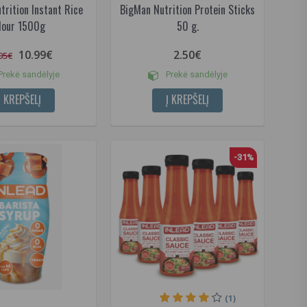
rition Instant Rice
BigMan Nutrition Protein Sticks
lour 1500g
50 g.
10.99€
2.50€
95€
rekė sandėlyje
Prekė sandėlyje
Į KREPŠELĮ
Į KREPŠELĮ
-31%
(1)