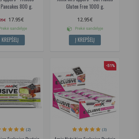
 Pancakes 800 g.
Gluten Free 1000 g.
17.95€
12.95€
95€
rekė sandėlyje
Prekė sandėlyje
Į KREPŠELĮ
Į KREPŠELĮ
-51%
(2)
(3)