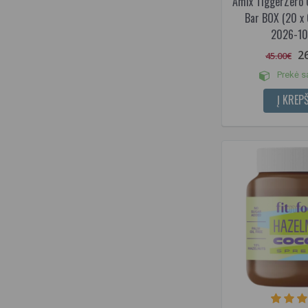
Amix TiggerZero 
Šokolado - kokosų su
Bar BOX (20 x 6
spanguolėm
2026-10
Šokolado kokosų
Šokolado su lazdyno riešutais
2
45.00€
Šokolado su spanguolėm
Prekė s
Spurgų
Į KREPŠ
Sriracha majonezo
Sūdytos karamelės
Sūrio pyrago
Sviestinio biskvito
Svogūnų ir grietinėlės
Tamsaus šokolado
Teriyaki
Toffee
Traškus
Trigubo "Brownie" pyragėlio (Su
šokoladiniu kremu ir žemės
riešutais)
Triufelių majonezo
Tropinių vaisių