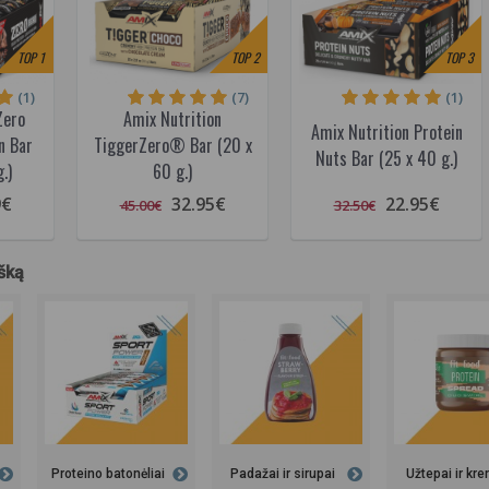
TOP
1
TOP
2
TOP
3
(1)
(7)
(1)
Zero
Amix Nutrition
Amix Nutrition Protein
n Bar
TiggerZero® Bar (20 x
Nuts Bar (25 x 40 g.)
.)
60 g.)
9€
32.95€
22.95€
45.00€
32.50€
ešką
Proteino batonėliai
Padažai ir sirupai
Užtepai ir kr