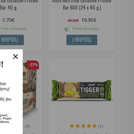
ion Exclusive Protein
Amix Nutrition Exclusive Protein
Bar 40 g.
Bar BOX (24 x 40 g.)
1.70€
19.95€
40.80€
rekė sandėlyje
Prekė sandėlyje
Į KREPŠELĮ
Į KREPŠELĮ
!
-27%
bei
lymų!
į jau
man, XXL,
 system.
olaidos
(7)
(1)