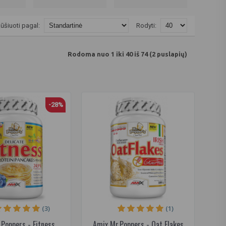
ūšiuoti pagal:
Rodyti:
Rodoma nuo 1 iki 40 iš 74 (2 puslapių)
-28%
(3)
(1)
Poppers - Fitness
Amix Mr.Poppers - Oat Flakes