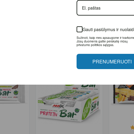
otein Nuts Bar
Amix Nutrition Protein Nuts Bar
Amix Nut
 g.)
40 g.
Bar
2.95€
1.30€
45.
Gauti pasiūlymus ir nuolaid
andėlyje
Prekė sandėlyje
P
Sužinoti, kaip mes apsaugome ir tvarkome 
ELĮ
Į KREPŠELĮ
duomenis galite perskaitę mūsų privatumo
politikos sąlygas.
PRENUMERUOTI
-24%
-41%