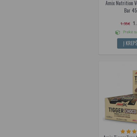
Amix Nutrition V
Persikų - ledinės arbatos
Bar 45
Pieniško šokolado
Pieniškos kakavos ir lazdyno
1
1.95€
riešutų "Duo"
Pieniškų ledų
Prekė s
Pistacijų su karamele
Į KREPŠ
Prancūziškas "Rémoulade"
(Kreminis, majonezo pagrindo
padažas)
Prancūziškū bulvyčių
Riešutų "Nougat"
Riešutų sviesto
Šakočio "Baumkuchen"
Saldaus kario
Saldžiarūgštis
Sausainių
Sausainių su grietinėle
Šokolado
Šokolado - bananų