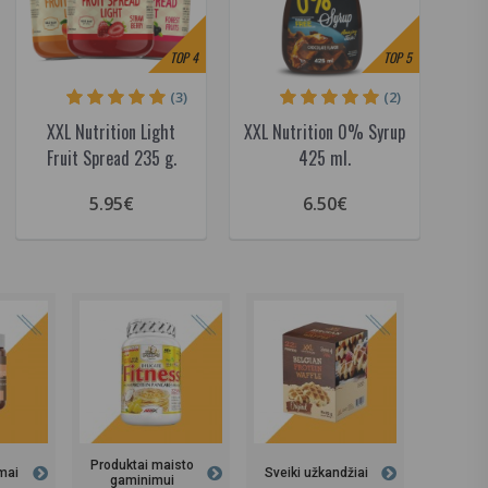
TOP
4
TOP
5
(3)
(2)
XXL Nutrition Light
XXL Nutrition 0% Syrup
Fruit Spread 235 g.
425 ml.
5.95€
6.50€
Produktai maisto
emai
Sveiki užkandžiai
gaminimui