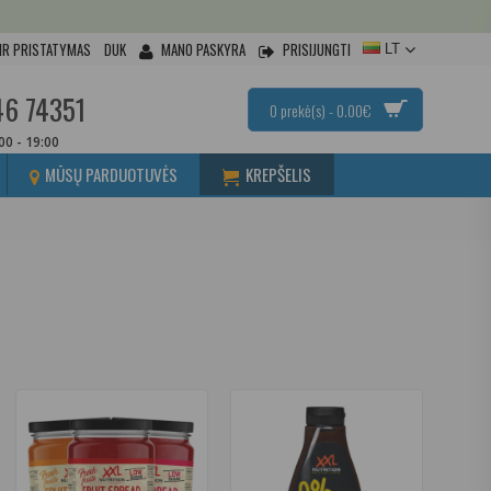
IR PRISTATYMAS
DUK
MANO PASKYRA
PRISIJUNGTI
LT
46 74351
0 prekė(s) - 0.00€
:00 - 19:00
MŪSŲ PARDUOTUVĖS
KREPŠELIS