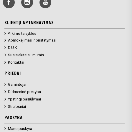
KLIENTŲ APTARNAVIMAS
Pirkimo taisyklės
Apmokėjimas ir pristatymas
D.U.K
Susisiekite su mumis
Kontaktai
PRIEDAI
Gamintojai
Didmeninė prekyba
Ypatingi pasiūlymai
Straipsniai
PASKYRA
Mano paskyra