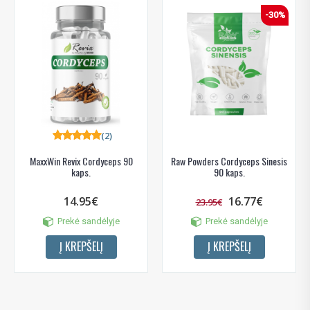
-30%
(2)
MaxxWin Revix Cordyceps 90
Raw Powders Cordyceps Sinesis
kaps.
90 kaps.
14.95€
16.77€
23.95€
Prekė sandėlyje
Prekė sandėlyje
Į KREPŠELĮ
Į KREPŠELĮ