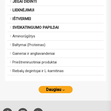
JĖGAI DIDINTI
LIEKNĖJIMUI
IŠTVERMEI
SVEIKATINGUMO PAPILDAI
Aminorūgštys
Baltymai (Proteinas)
Gaineriai ir angliavandeniai
Prieštreniruotiniai produktai
Riebalų degintojai ir L-karnitinas
Daugiau