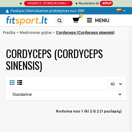
☀️
VASAROS IŠPARDAVIMAS
☀️ Nuolaidos iki
-60%!!!
Paskyra
|
Nemokamas pristatymas nuo 59€!
0
MENIU
Pradžia
Medicininiai grybai
Cordyceps (Cordyceps sinensis)
CORDYCEPS (CORDYCEPS
SINENSIS)
Rodoma nuo 1 iki 2 iš 2 (1 puslapių)