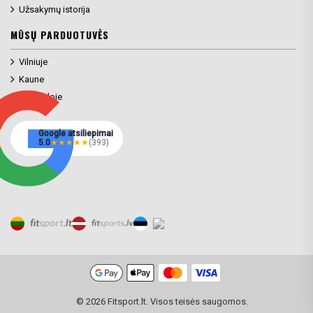
Užsakymų istorija
MŪSŲ PARDUOTUVĖS
Vilniuje
Kaune
Klaipėdoje
Google atsiliepimai
5.0
★
★
★
★
★
(393)
Prekių filtras
© 2026 Fitsport.lt. Visos teisės saugomos.