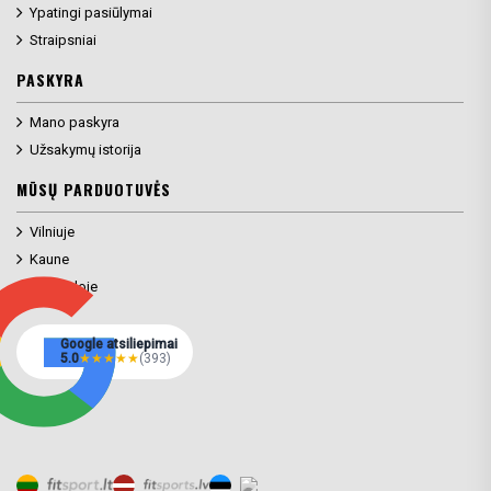
Ypatingi pasiūlymai
Straipsniai
PASKYRA
Mano paskyra
Užsakymų istorija
MŪSŲ PARDUOTUVĖS
Vilniuje
Kaune
Klaipėdoje
Google atsiliepimai
5.0
★
★
★
★
★
(393)