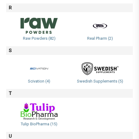
R
Raw Powders (82)
Real Pharm (2)
S
Scivation (4)
Swedish Supplements (5)
T
Tulip BioPharma (15)
U