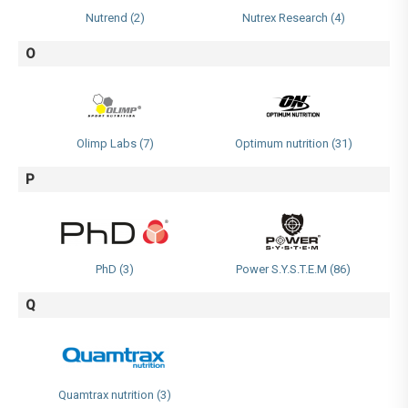
Nutrend (2)
Nutrex Research (4)
O
Olimp Labs (7)
Optimum nutrition (31)
P
PhD (3)
Power S.Y.S.T.E.M (86)
Q
Quamtrax nutrition (3)