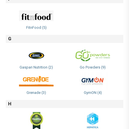
FitnFood (5)
G
Gaspari Nutrition (2)
Go Powders (9)
Grenade (3)
GymON (4)
H