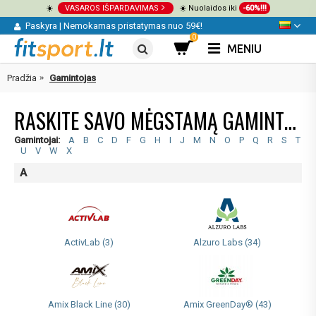
☀️
VASAROS IŠPARDAVIMAS
☀️ Nuolaidos iki
-60%!!!
Paskyra
|
Nemokamas pristatymas nuo 59€!
0
MENIU
Pradžia
Gamintojas
RASKITE SAVO MĖGSTAMĄ GAMINTOJĄ
Gamintojai:
A
B
C
D
F
G
H
I
J
M
N
O
P
Q
R
S
T
U
V
W
X
A
ActivLab (3)
Alzuro Labs (34)
Amix Black Line (30)
Amix GreenDay® (43)