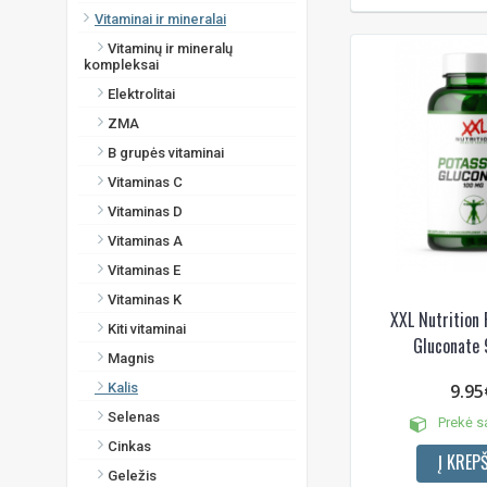
Vitaminai ir mineralai
Vitaminų ir mineralų
kompleksai
Elektrolitai
ZMA
B grupės vitaminai
Vitaminas C
Vitaminas D
Vitaminas A
Vitaminas E
Vitaminas K
XXL Nutrition
Kiti vitaminai
Gluconate 
Magnis
Kalis
9.95
Selenas
Prekė s
Cinkas
Į KREPŠ
Geležis