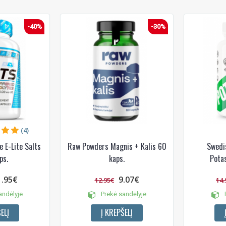
-40%
-30%
(4)
 E-Lite Salts
Raw Powders Magnis + Kalis 60
Swedi
ps.
kaps.
Pota
1.95€
9.07€
12.95€
14.
andėlyje
Prekė sandėlyje
P
ELĮ
Į KREPŠELĮ