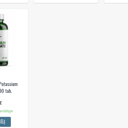
 Potassium
90 tab.
€
andėlyje
ELĮ