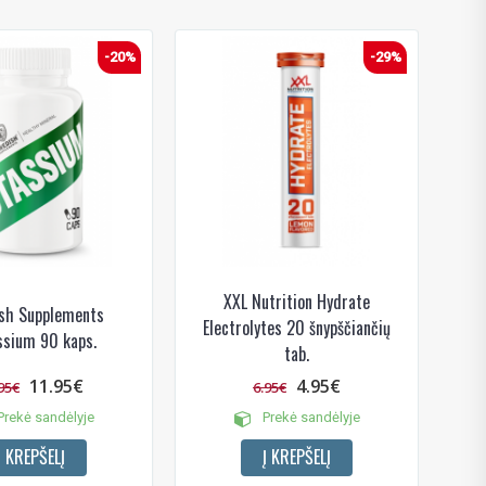
-20%
-29%
XXL Nutrition Hydrate
sh Supplements
Electrolytes 20 šnypščiančių
ssium 90 kaps.
tab.
11.95€
4.95€
95€
6.95€
rekė sandėlyje
Prekė sandėlyje
Į KREPŠELĮ
Į KREPŠELĮ