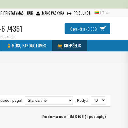
IR PRISTATYMAS
DUK
MANO PASKYRA
PRISIJUNGTI
LT
46 74351
0 prekė(s) - 0.00€
:00 - 19:00
MŪSŲ PARDUOTUVĖS
KREPŠELIS
ūšiuoti pagal:
Rodyti:
Rodoma nuo 1 iki 5 iš 5 (1 puslapių)