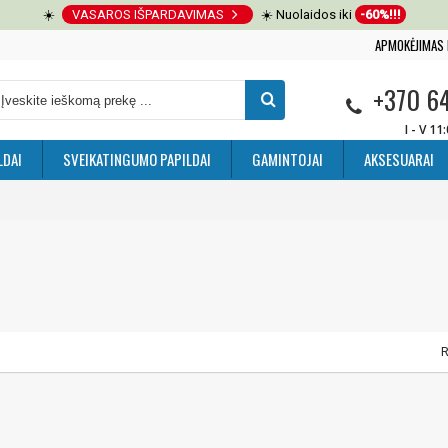
☀️
VASAROS IŠPARDAVIMAS
☀️ Nuolaidos iki
-60%!!!
APMOKĖJIMAS 
+370 6
I - V 11
LDAI
SVEIKATINGUMO PAPILDAI
GAMINTOJAI
AKSESUARAI
R