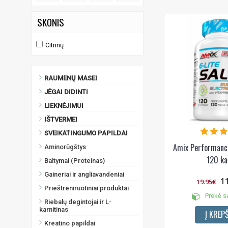
SKONIS
Citrinų
RAUMENŲ MASEI
JĖGAI DIDINTI
LIEKNĖJIMUI
IŠTVERMEI
SVEIKATINGUMO PAPILDAI
Amix Performance
Aminorūgštys
120 ka
Baltymai (Proteinas)
Gaineriai ir angliavandeniai
1
19.95€
Prieštreniruotiniai produktai
Prekė s
Riebalų degintojai ir L-
karnitinas
Į KREPŠ
Kreatino papildai