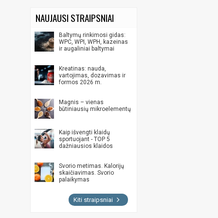
NAUJAUSI STRAIPSNIAI
Baltymų rinkimosi gidas:
WPC, WPI, WPH, kazeinas
ir augaliniai baltymai
Kreatinas: nauda,
vartojimas, dozavimas ir
formos 2026 m.
Magnis – vienas
būtiniausių mikroelementų
Kaip išvengti klaidų
sportuojant - TOP 5
dažniausios klaidos
Svorio metimas. Kalorijų
skaičiavimas. Svorio
palaikymas
Kiti straipsniai