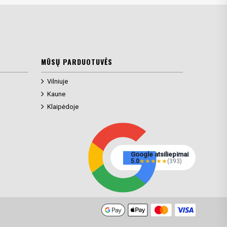
MŪSŲ PARDUOTUVĖS
Vilniuje
Kaune
Klaipėdoje
Google atsiliepimai
5.0
★
★
★
★
★
(393)