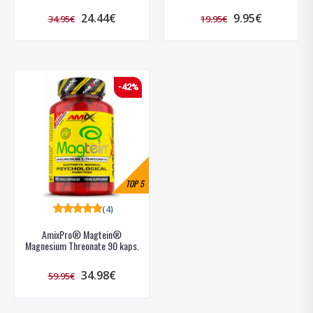
24.44€
9.95€
34.95€
19.95€
-42%
TOP
5
(4)
AmixPro® Magtein®
Magnesium Threonate 90 kaps.
34.98€
59.95€