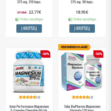
375 mg. 210 kaps.
375 mg. 90 kaps.
22.77€
18.95€
37.95€
Prekė sandėlyje
Prekė sandėlyje
Į KREPŠELĮ
Į KREPŠELĮ
REKOMENDUOJAME
-30%
-50%
(3)
(2)
Amix Performance Magnesium
Tulip BioPharma Magnesium
5-Complex Chewable 60 tab.
Glycinate 120 kaps.