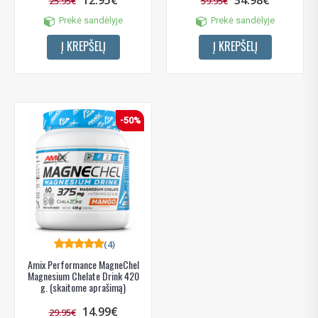
12.95€
34.98€
25.95€
59.95€
Prekė sandėlyje
Prekė sandėlyje
Į KREPŠELĮ
Į KREPŠELĮ
-50%
(4)
Amix Performance MagneChel
Magnesium Chelate Drink 420
g. (skaitome aprašimą)
14.99€
29.95€