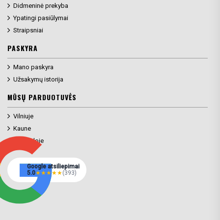
Didmeninė prekyba
Ypatingi pasiūlymai
Straipsniai
PASKYRA
Mano paskyra
Užsakymų istorija
MŪSŲ PARDUOTUVĖS
Vilniuje
Kaune
Klaipėdoje
Google atsiliepimai
5.0
★
★
★
★
★
(393)