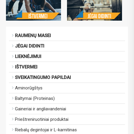
RAUMENŲ MASEI
JĖGAI DIDINTI
LIEKNĖJIMUI
IŠTVERMEI
SVEIKATINGUMO PAPILDAI
Aminorūgštys
Baltymai (Proteinas)
Gaineriai ir angliavandeniai
Prieštreniruotiniai produktai
Riebalų degintojai ir L-karnitinas