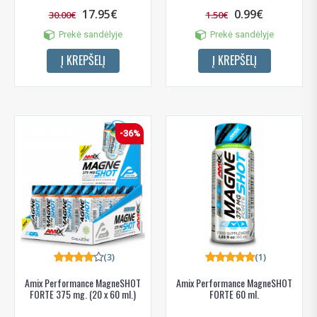
17.95€
0.99€
30.00€
1.50€
Prekė sandėlyje
Prekė sandėlyje
Į KREPŠELĮ
Į KREPŠELĮ
-36%
(3)
(1)
Amix Performance MagneSHOT
Amix Performance MagneSHOT
FORTE 375 mg. (20 x 60 ml.)
FORTE 60 ml.