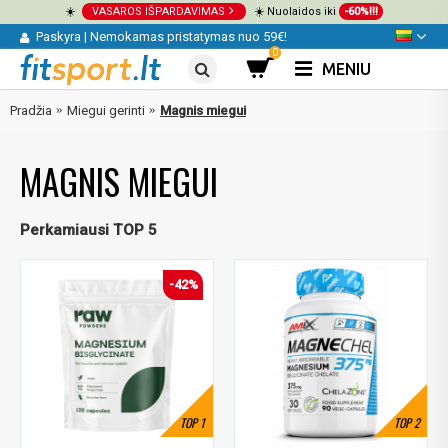
☀️
VASAROS IŠPARDAVIMAS
☀️ Nuolaidos iki
-60%!!!
Paskyra
|
Nemokamas pristatymas nuo 59€!
0
MENIU
Pradžia
Miegui gerinti
Magnis miegui
MAGNIS MIEGUI
Perkamiausi TOP 5
-42%
TOP
1
TOP
2