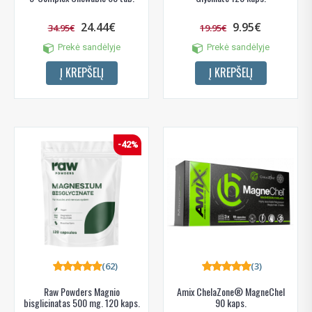
24.44€
9.95€
34.95€
19.95€
Prekė sandėlyje
Prekė sandėlyje
Į KREPŠELĮ
Į KREPŠELĮ
-42%
(62)
(3)
Raw Powders Magnio
Amix ChelaZone® MagneChel
bisglicinatas 500 mg. 120 kaps.
90 kaps.