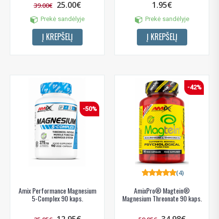
25.00€
1.95€
39.00€
Prekė sandėlyje
Prekė sandėlyje
Į KREPŠELĮ
Į KREPŠELĮ
-42%
-50%
(4)
Amix Performance Magnesium
AmixPro® Magtein®
5-Complex 90 kaps.
Magnesium Threonate 90 kaps.