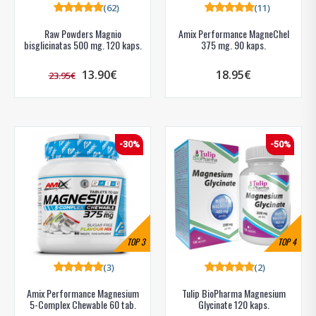
(62)
(11)
Raw Powders Magnio
Amix Performance MagneChel
bisglicinatas 500 mg. 120 kaps.
375 mg. 90 kaps.
13.90€
18.95€
23.95€
-30%
-50%
TOP
3
TOP
4
(3)
(2)
Amix Performance Magnesium
Tulip BioPharma Magnesium
5-Complex Chewable 60 tab.
Glycinate 120 kaps.