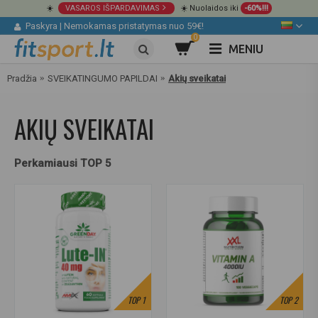
☀️
VASAROS IŠPARDAVIMAS
☀️ Nuolaidos iki
-60%!!!
Paskyra
|
Nemokamas pristatymas nuo 59€!
0
MENIU
Pradžia
SVEIKATINGUMO PAPILDAI
Akių sveikatai
AKIŲ SVEIKATAI
Perkamiausi TOP 5
TOP
1
TOP
2