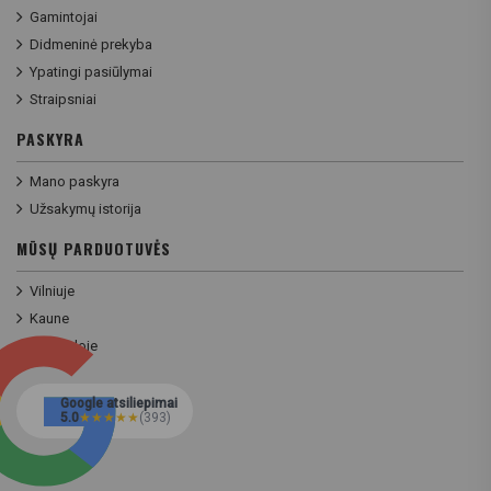
Gamintojai
Didmeninė prekyba
Ypatingi pasiūlymai
Straipsniai
PASKYRA
Mano paskyra
Užsakymų istorija
MŪSŲ PARDUOTUVĖS
Vilniuje
Kaune
Klaipėdoje
Google atsiliepimai
5.0
★
★
★
★
★
(393)