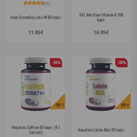
(1)
XXL Nutrition Vitamin A 100
Amix GreenDay Lute-IN 60 kaps.
kaps.
11.95€
16.95€
-25%
-25%
TOP
3
TOP
4
Hepatica Saffron 60 kaps. (4:1
Hepatica Lutein Max 90 kaps.
Extract)