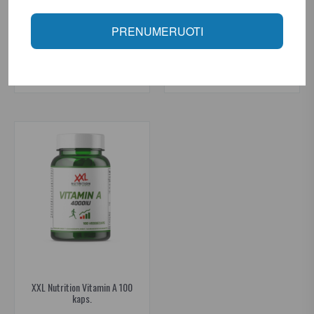
22.46€
18.71€
29.95€
24.95€
PRENUMERUOTI
Prekė sandėlyje
Prekė sandėlyje
Į KREPŠELĮ
Į KREPŠELĮ
XXL Nutrition Vitamin A 100
kaps.