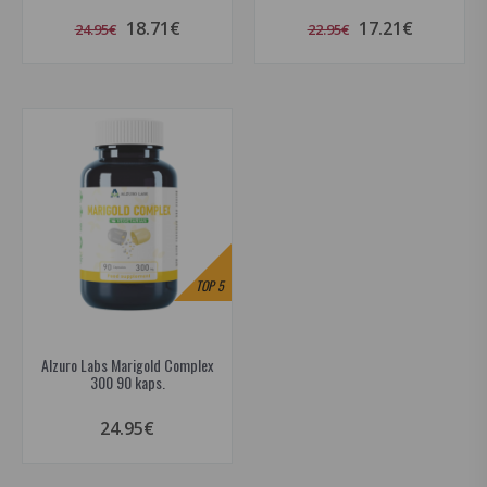
18.71€
17.21€
24.95€
22.95€
TOP
5
Alzuro Labs Marigold Complex
300 90 kaps.
24.95€