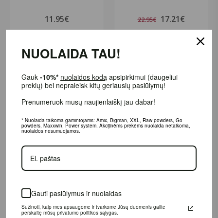
11.95€
17.21€
22.95€
Prekė sandėlyje
Prekė sandėlyje
NUOLAIDA TAU!
Į KREPŠELĮ
Į KREPŠELĮ
Gauk
-10%*
nuolaidos kodą
apsipirkimui (daugeliui
prekių) bei nepraleisk kitų geriausių pasiūlymų!
Prenumeruok mūsų naujienlaiškį jau dabar!
-25%
-25%
* Nuolaida taikoma gamintojams: Amix, Bigman, XXL, Raw powders, Go
powders, Maxxwin, Power system. Akcijinėms prekėms nuolaida netaikoma,
nuolaidos nesumuojamos.
Gauti pasiūlymus ir nuolaidas
Hepatica Marigold Extract 300
Hepatica Saffron 60 kaps. (4:1
Sužinoti, kaip mes apsaugome ir tvarkome Jūsų duomenis galite
120 kaps.
Extract)
perskaitę mūsų privatumo politikos sąlygas.