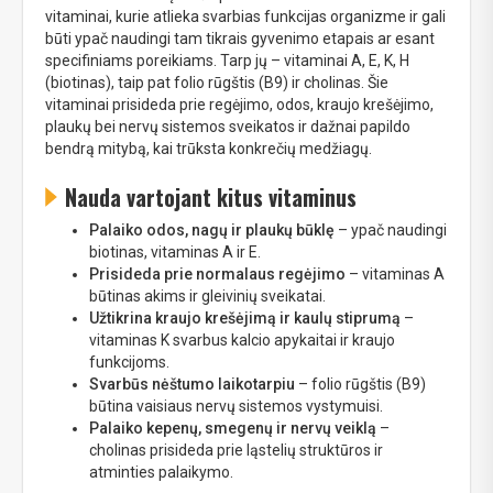
vitaminai, kurie atlieka svarbias funkcijas organizme ir gali
būti ypač naudingi tam tikrais gyvenimo etapais ar esant
specifiniams poreikiams. Tarp jų – vitaminai A, E, K, H
(biotinas), taip pat folio rūgštis (B9) ir cholinas. Šie
vitaminai prisideda prie regėjimo, odos, kraujo krešėjimo,
plaukų bei nervų sistemos sveikatos ir dažnai papildo
bendrą mitybą, kai trūksta konkrečių medžiagų.
Nauda vartojant kitus vitaminus
Palaiko odos, nagų ir plaukų būklę
– ypač naudingi
biotinas, vitaminas A ir E.
Prisideda prie normalaus regėjimo
– vitaminas A
būtinas akims ir gleivinių sveikatai.
Užtikrina kraujo krešėjimą ir kaulų stiprumą
–
vitaminas K svarbus kalcio apykaitai ir kraujo
funkcijoms.
Svarbūs nėštumo laikotarpiu
– folio rūgštis (B9)
būtina vaisiaus nervų sistemos vystymuisi.
Palaiko kepenų, smegenų ir nervų veiklą
–
cholinas prisideda prie ląstelių struktūros ir
atminties palaikymo.