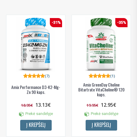
-31%
-35%
(7)
(1)
Amix GreenDay Choline
Amix Performance D3-K2-Mg-
Bitartrate VitaCholine® 120
Zn 90 kaps.
kaps.
13.13€
12.95€
18.95€
19.95€
Prekė sandėlyje
Prekė sandėlyje
Į KREPŠELĮ
Į KREPŠELĮ