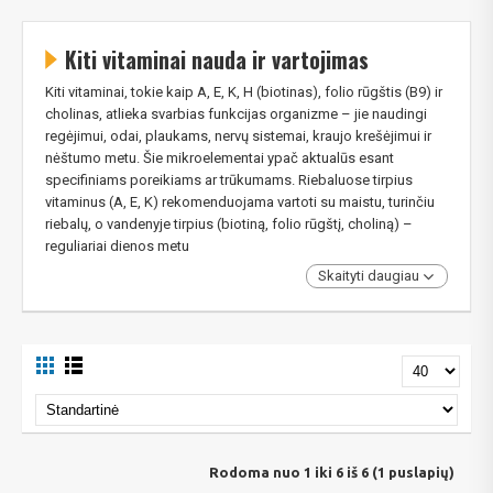
Kiti vitaminai nauda ir vartojimas
Kiti vitaminai, tokie kaip A, E, K, H (biotinas), folio rūgštis (B9) ir
cholinas, atlieka svarbias funkcijas organizme – jie naudingi
regėjimui, odai, plaukams, nervų sistemai, kraujo krešėjimui ir
nėštumo metu. Šie mikroelementai ypač aktualūs esant
specifiniams poreikiams ar trūkumams. Riebaluose tirpius
vitaminus (A, E, K) rekomenduojama vartoti su maistu, turinčiu
riebalų, o vandenyje tirpius (biotiną, folio rūgštį, choliną) –
reguliariai dienos metu
Skaityti daugiau
Rodoma nuo 1 iki 6 iš 6 (1 puslapių)