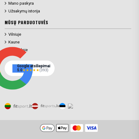
Mano paskyra
Užsakymų istorija
MŪSŲ PARDUOTUVĖS
Vilniuje
Kaune
Klaipėdoje
Google atsiliepimai
5.0
★
★
★
★
★
(393)
Prekių filtras