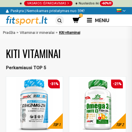
☀️
VASAROS IŠPARDAVIMAS
☀️ Nuolaidos iki
-60%!!!
Paskyra
|
Nemokamas pristatymas nuo 59€!
0
MENIU
Pradžia
Vitaminai ir mineralai
Kiti vitaminai
KITI VITAMINAI
Perkamiausi TOP 5
-31%
-21%
TOP
1
TOP
2