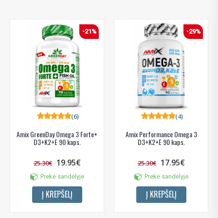
-21%
-29%
(6)
(4)
Amix GreenDay Omega 3 Forte+
Amix Performance Omega 3
D3+K2+E 90 kaps.
D3+K2+E 90 kaps.
19.95€
17.95€
25.30€
25.30€
Prekė sandėlyje
Prekė sandėlyje
Į KREPŠELĮ
Į KREPŠELĮ