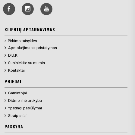
KLIENTŲ APTARNAVIMAS
Pirkimo taisyklės
Apmokėjimas ir pristatymas
D.U.K
Susisiekite su mumis
Kontaktai
PRIEDAI
Gamintojai
Didmeninė prekyba
Ypatingi pasiūlymai
Straipsniai
PASKYRA