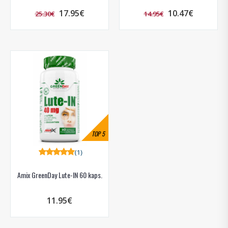
17.95€
10.47€
25.30€
14.95€
TOP
5
(1)
Amix GreenDay Lute-IN 60 kaps.
11.95€