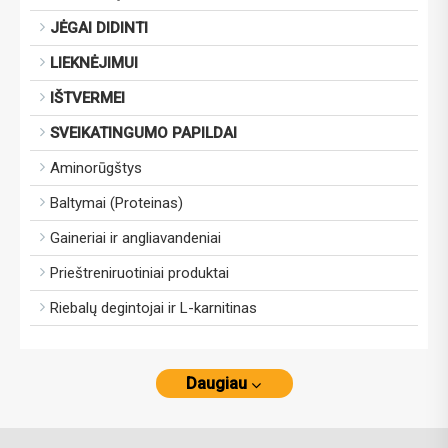
JĖGAI DIDINTI
LIEKNĖJIMUI
IŠTVERMEI
SVEIKATINGUMO PAPILDAI
Aminorūgštys
Baltymai (Proteinas)
Gaineriai ir angliavandeniai
Prieštreniruotiniai produktai
Riebalų degintojai ir L-karnitinas
Daugiau