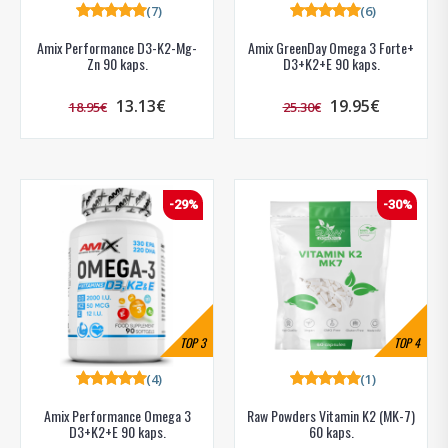
(7)
(6)
Amix Performance D3-K2-Mg-
Amix GreenDay Omega 3 Forte+
Zn 90 kaps.
D3+K2+E 90 kaps.
13.13€
19.95€
18.95€
25.30€
-29%
-30%
TOP
3
TOP
4
(4)
(1)
Amix Performance Omega 3
Raw Powders Vitamin K2 (MK-7)
D3+K2+E 90 kaps.
60 kaps.