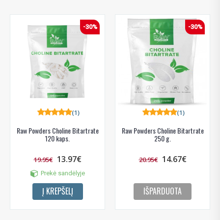
-30%
-30%
(1)
(1)
Raw Powders Choline Bitartrate
Raw Powders Choline Bitartrate
120 kaps.
250 g.
13.97€
14.67€
19.95€
20.95€
Prekė sandėlyje
Į KREPŠELĮ
IŠPARDUOTA