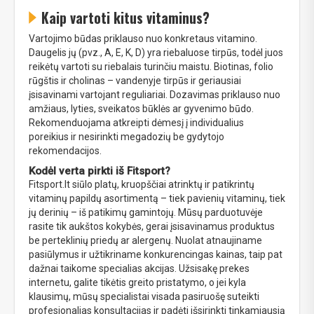
Kaip vartoti kitus vitaminus?
Vartojimo būdas priklauso nuo konkretaus vitamino.
Daugelis jų (pvz., A, E, K, D) yra riebaluose tirpūs, todėl juos
reikėtų vartoti su riebalais turinčiu maistu. Biotinas, folio
rūgštis ir cholinas – vandenyje tirpūs ir geriausiai
įsisavinami vartojant reguliariai. Dozavimas priklauso nuo
amžiaus, lyties, sveikatos būklės ar gyvenimo būdo.
Rekomenduojama atkreipti dėmesį į individualius
poreikius ir nesirinkti megadozių be gydytojo
rekomendacijos.
Kodėl verta pirkti iš Fitsport?
Fitsport.lt siūlo platų, kruopščiai atrinktų ir patikrintų
vitaminų papildų asortimentą – tiek pavienių vitaminų, tiek
jų derinių – iš patikimų gamintojų. Mūsų parduotuvėje
rasite tik aukštos kokybės, gerai įsisavinamus produktus
be perteklinių priedų ar alergenų. Nuolat atnaujiname
pasiūlymus ir užtikriname konkurencingas kainas, taip pat
dažnai taikome specialias akcijas. Užsisakę prekes
internetu, galite tikėtis greito pristatymo, o jei kyla
klausimų, mūsų specialistai visada pasiruošę suteikti
profesionalias konsultacijas ir padėti išsirinkti tinkamiausią