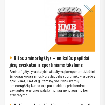
Kitos aminorūgštys – unikalūs papildai
jūsų sveikatai ir sportiniams tikslams
Aminorūgštys yra statybiniai baltymų komponentai, būtini
žmogaus organizmui. Nors daugelis sportininkų yra girdėję
apie BCAA, EAA ar glutaminą, yra ir kitų svarbių
aminorūgščių, kurios taip pat prisideda prie bendros
savijautos, energijos palaikymo, raumenų augimo bei
atsistatymo.