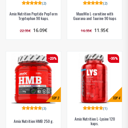
(2)
(2)
Amix Nutrition Peptide PepForm
MaxxWin L-carnitine with
Tryptophan 90 kaps.
Guarana and Taurine 90 kaps
16.09€
11.95€
22.95€
16.95€
-23%
-35%
TOP
3
TOP
4
(3)
(1)
Amix Nutrition L-Lysine 120
Amix Nutrition HMB 250 g.
kaps.