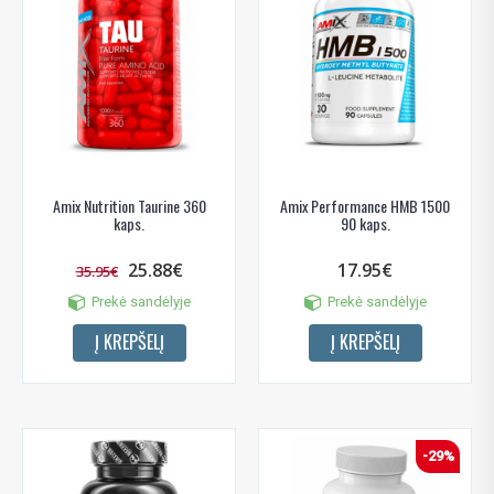
Amix Nutrition Taurine 360
Amix Performance HMB 1500
kaps.
90 kaps.
25.88€
17.95€
35.95€
Prekė sandėlyje
Prekė sandėlyje
Į KREPŠELĮ
Į KREPŠELĮ
-29%