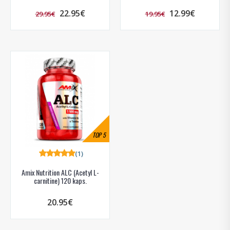
22.95€
12.99€
29.95€
19.95€
TOP
5
(1)
Amix Nutrition ALC (Acetyl L-
carnitine) 120 kaps.
20.95€