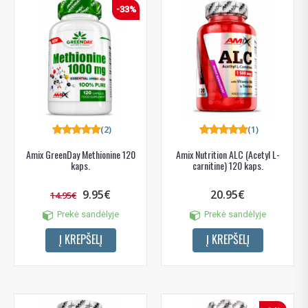
-33%
(2)
(1)
Amix GreenDay Methionine 120
Amix Nutrition ALC (Acetyl L-
kaps.
carnitine) 120 kaps.
9.95€
20.95€
14.95€
Prekė sandėlyje
Prekė sandėlyje
Į KREPŠELĮ
Į KREPŠELĮ