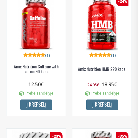
-24%
(1)
(1)
Amix Nutrition Caffeine with
Amix Nutrition HMB 220 kaps.
Taurine 90 kaps.
12.50€
18.95€
24.95€
Prekė sandėlyje
Prekė sandėlyje
Į KREPŠELĮ
Į KREPŠELĮ
-23%
-35%