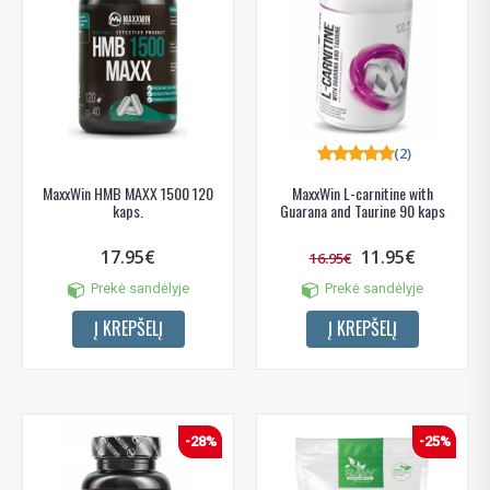
(2)
MaxxWin HMB MAXX 1500 120
MaxxWin L-carnitine with
kaps.
Guarana and Taurine 90 kaps
17.95€
11.95€
16.95€
Prekė sandėlyje
Prekė sandėlyje
Į KREPŠELĮ
Į KREPŠELĮ
-28%
-25%