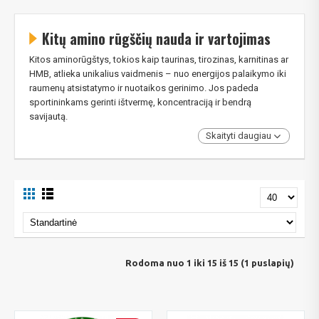
Kitų amino rūgščių nauda ir vartojimas
Kitos aminorūgštys, tokios kaip taurinas, tirozinas, karnitinas ar
HMB, atlieka unikalius vaidmenis – nuo energijos palaikymo iki
raumenų atsistatymo ir nuotaikos gerinimo. Jos padeda
sportininkams gerinti ištvermę, koncentraciją ir bendrą
savijautą.
Skaityti daugiau
Rodoma nuo 1 iki 15 iš 15 (1 puslapių)