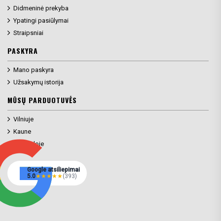
Didmeninė prekyba
Ypatingi pasiūlymai
Straipsniai
PASKYRA
Mano paskyra
Užsakymų istorija
MŪSŲ PARDUOTUVĖS
Vilniuje
Kaune
Klaipėdoje
Google atsiliepimai
5.0
★
★
★
★
★
(393)