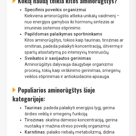
Kokią naudą teikia kitos aminorūgštys?
Specifinis poveikis organizmui
Kiekviena aminorūgštis atlieka unikalų vaidmenį –
nuo energijos gamybos iki hormonų sintezės ar
imuninės sistemos stiprinimo.
Papildomas palaikymas sportininkams
Kitos aminorūgštys, tokios kaip taurinas, tirozinas ar
ornitinas, padeda palaikyti koncentraciją, ištvermę ir
spartų atsistatymą po intensyvių treniruočių.
Sveikatos ir savijautos gerinimas
Aminorūgštys dalyvauja daugybėje organizmo
procesų, tokių kaip virškinimo gerinimas, smegenų
veiklos stiprinimas ir antioksidacinė apsauga.
Populiarios aminorūgštys šioje
kategorijoje:
Taurinas
: padeda palaikyti energijos lygį, gerina
širdies veiklą ir smegenų funkciją.
Tirozinas
: skatina dėmesio koncentraciją, gerina
nuotaiką ir mažina streso poveikį organizmui.
Karnitinas
: palaiko riebalų metabolizmą, didina