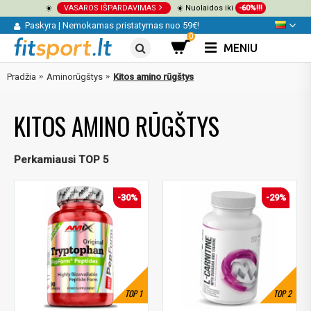
☀️
VASAROS IŠPARDAVIMAS
☀️ Nuolaidos iki
-60%!!!
Paskyra
|
Nemokamas pristatymas nuo 59€!
0
MENIU
Pradžia
Aminorūgštys
Kitos amino rūgštys
KITOS AMINO RŪGŠTYS
Perkamiausi TOP 5
-30%
-29%
TOP
1
TOP
2