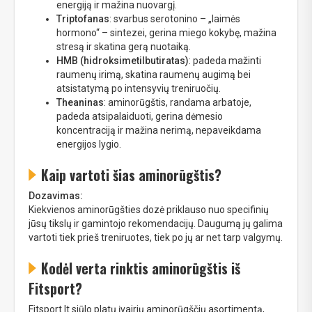
energiją ir mažina nuovargį.
Triptofanas
: svarbus serotonino – „laimės
hormono“ – sintezei, gerina miego kokybę, mažina
stresą ir skatina gerą nuotaiką.
HMB (hidroksimetilbutiratas)
: padeda mažinti
raumenų irimą, skatina raumenų augimą bei
atsistatymą po intensyvių treniruočių.
Theaninas
: aminorūgštis, randama arbatoje,
padeda atsipalaiduoti, gerina dėmesio
koncentraciją ir mažina nerimą, nepaveikdama
energijos lygio.
Kaip vartoti šias aminorūgštis?
Dozavimas:
Kiekvienos aminorūgšties dozė priklauso nuo specifinių
jūsų tikslų ir gamintojo rekomendacijų. Daugumą jų galima
vartoti tiek prieš treniruotes, tiek po jų ar net tarp valgymų.
Kodėl verta rinktis aminorūgštis iš
Fitsport?
Fitsport.lt siūlo platų įvairių aminorūgščių asortimentą,