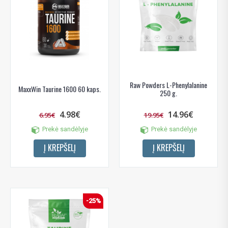
Raw Powders L-Phenylalanine
MaxxWin Taurine 1600 60 kaps.
250 g.
4.98€
14.96€
6.95€
19.95€
Prekė sandėlyje
Prekė sandėlyje
Į KREPŠELĮ
Į KREPŠELĮ
-25%