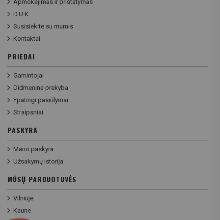
Apmokėjimas ir pristatymas
D.U.K
Susisiekite su mumis
Kontaktai
PRIEDAI
Gamintojai
Didmeninė prekyba
Ypatingi pasiūlymai
Straipsniai
PASKYRA
Mano paskyra
Užsakymų istorija
MŪSŲ PARDUOTUVĖS
Vilniuje
Kaune