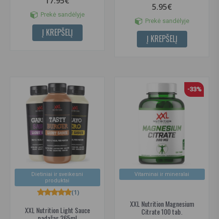
17.95€
5.95€
Prekė sandėlyje
Prekė sandėlyje
Į KREPŠELĮ
Į KREPŠELĮ
-33%
Dietiniai ir sveikesni
Vitaminai ir mineralai
produktai
(1)
XXL Nutrition Magnesium
XXL Nutrition Light Sauce
Citrate 100 tab.
padažas 265ml