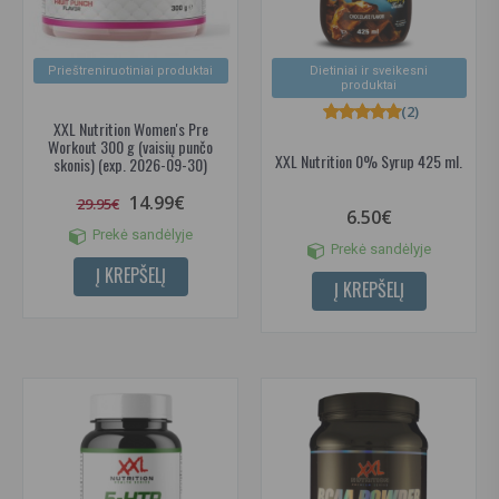
Prieštreniruotiniai produktai
Dietiniai ir sveikesni
produktai
(2)
XXL Nutrition Women's Pre
Workout 300 g (vaisių punčo
XXL Nutrition 0% Syrup 425 ml.
skonis) (exp. 2026-09-30)
14.99€
29.95€
6.50€
Prekė sandėlyje
Prekė sandėlyje
Į KREPŠELĮ
Į KREPŠELĮ