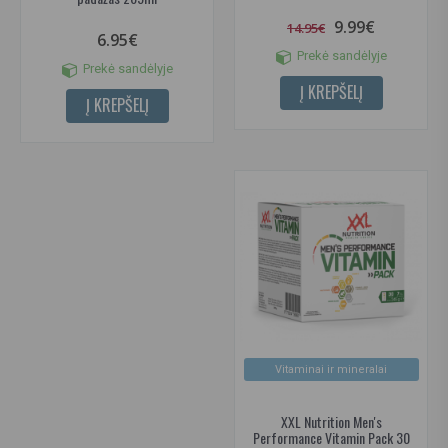
9.99€
14.95€
6.95€
Prekė sandėlyje
Prekė sandėlyje
Į KREPŠELĮ
Į KREPŠELĮ
Vitaminai ir mineralai
XXL Nutrition Men's
Performance Vitamin Pack 30