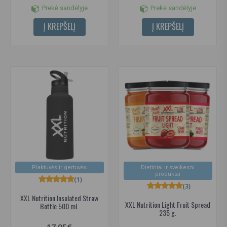
Prekė sandėlyje
Prekė sandėlyje
Į KREPŠELĮ
Į KREPŠELĮ
Plaktuvės ir gertuvės
Dietiniai ir sveikesni
produktai
(1)
(3)
XXL Nutrition Insulated Straw
XXL Nutrition Light Fruit Spread
Bottle 500 ml.
235 g.