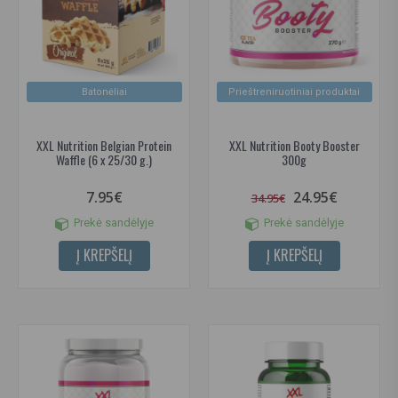
Batonėliai
Prieštreniruotiniai produktai
XXL Nutrition Belgian Protein
XXL Nutrition Booty Booster
Waffle (6 x 25/30 g.)
300g
7.95€
24.95€
34.95€
Prekė sandėlyje
Prekė sandėlyje
Į KREPŠELĮ
Į KREPŠELĮ