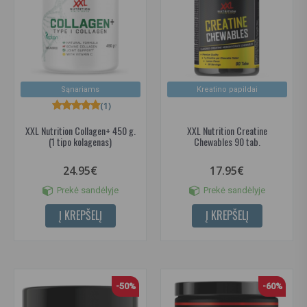
Sąnariams
Kreatino papildai
(1)
XXL Nutrition Collagen+ 450 g.
XXL Nutrition Creatine
(1 tipo kolagenas)
Chewables 90 tab.
24.95€
17.95€
Prekė sandėlyje
Prekė sandėlyje
Į KREPŠELĮ
Į KREPŠELĮ
-50%
-60%