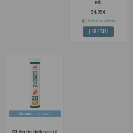
pak.
34.95€
Prekė sandėlyje
Į KREPŠELĮ
Vitaminai ir mineralai
XXL Nutrition Multivitamins &