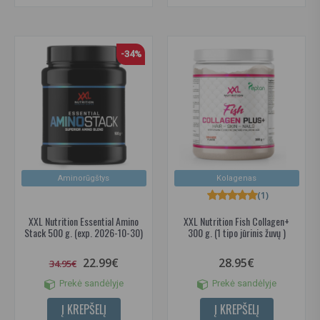
-34%
Aminorūgštys
Kolagenas
(1)
XXL Nutrition Essential Amino
XXL Nutrition Fish Collagen+
Stack 500 g. (exp. 2026-10-30)
300 g. (1 tipo jūrinis žuvų )
22.99€
28.95€
34.95€
Prekė sandėlyje
Prekė sandėlyje
Į KREPŠELĮ
Į KREPŠELĮ