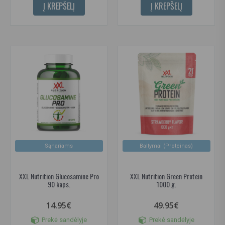
Į KREPŠELĮ
Į KREPŠELĮ
Sąnariams
Baltymai (Proteinas)
XXL Nutrition Glucosamine Pro
XXL Nutrition Green Protein
90 kaps.
1000 g.
14.95€
49.95€
Prekė sandėlyje
Prekė sandėlyje