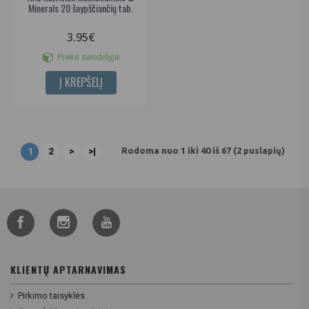
Minerals 20 šnypščiančių tab.
3.95€
Prekė sandėlyje
Į KREPŠELĮ
Rodoma nuo 1 iki 40 iš 67 (2 puslapių)
1
2
>
>|
KLIENTŲ APTARNAVIMAS
Pirkimo taisyklės