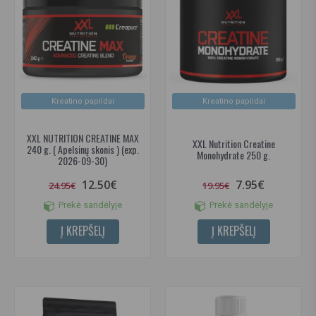
Kreatino papildai
Kreatino papildai
XXL NUTRITION CREATINE MAX
XXL Nutrition Creatine
240 g. ( Apelsinų skonis ) (exp.
Monohydrate 250 g.
2026-09-30)
12.50€
7.95€
24.95€
19.95€
Prekė sandėlyje
Prekė sandėlyje
Į KREPŠELĮ
Į KREPŠELĮ