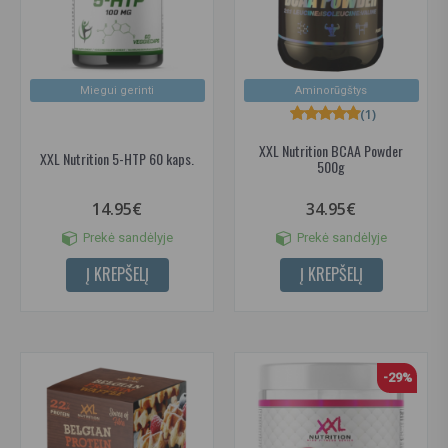
Miegui gerinti
Aminorūgštys
(1)
XXL Nutrition BCAA Powder
XXL Nutrition 5-HTP 60 kaps.
500g
14.95€
34.95€
Prekė sandėlyje
Prekė sandėlyje
Į KREPŠELĮ
Į KREPŠELĮ
-29%