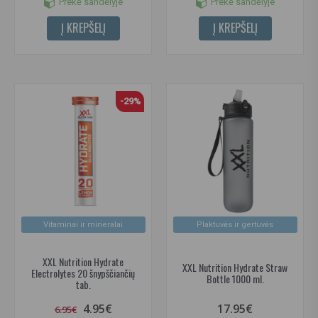
Prekė sandėlyje
Prekė sandėlyje
Į KREPŠELĮ
Į KREPŠELĮ
-29%
Vitaminai ir mineralai
Plaktuvės ir gertuvės
XXL Nutrition Hydrate
XXL Nutrition Hydrate Straw
Electrolytes 20 šnypščiančių
Bottle 1000 ml.
tab.
4.95€
17.95€
6.95€