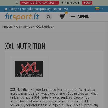
☀️
VASAROS IŠPARDAVIMAS
☀️ Nuolaidos iki
-60%!!!
Paskyra
|
Nemokamas pristatymas nuo 59€!
0
MENIU
Pradžia
Gamintojas
XXL Nutrition
XXL NUTRITION
XXL Nutrition – Nyderlanduose įkurtas sportinės mitybos,
maisto papildų ir aktyvaus gyvenimo būdo prekės ženklas,
veikiantis nuo 2004 metų. Prekės ženklas išaugo nuo
nedidelės veiklos iki vieno žinomiausių sporto papildų
brendų Nyderlanduose ir Belgijoje, siūlančio platų produktų