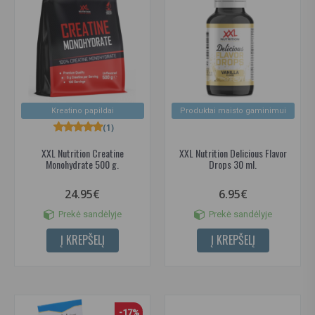
Kreatino papildai
Produktai maisto gaminimui
(1)
XXL Nutrition Creatine
XXL Nutrition Delicious Flavor
Monohydrate 500 g.
Drops 30 ml.
24.95€
6.95€
Prekė sandėlyje
Prekė sandėlyje
Į KREPŠELĮ
Į KREPŠELĮ
-17%