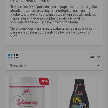
vietoms ir kitoms rinkoms.
Rinkdamiesi XXL Nutrition sporto papildus internetu galite
atrasti proteinus, kreatiną, aminorūgštis, mass gainer
produktus, pre-workout papildus, baltyminius užkandžius
ir sportinės mitybos produktus pagal individualius
poreikius, treniruočių rutiną ir gyvenimo būdą.
Maisto papildas nėra maisto pakaitalas. Svarbu laikytis
įvairios ir subalansuotos mitybos bei sveiko gyvenimo
būdo.
-50%