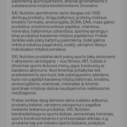
pasirinkimą sportuojantiems, aktyviai gyvenantiems ir
subalansuota mityba besidomintiems žmonėms.
XXL Nutrition asortimente rasite daugiau nei 1000
skirtingų produktų: išrūgų baltymus, proteinų mišinius,
kreatino formules, aminorūgštis, BCAA, EAA, mass gainer
produktus, prieštreniruotinius papildus, vitaminus,
mineralus, baltyminius užkandžius, sportinę aprangą ir
kitus produktus kasdienės mitybos papildymui. Prekės
ženklas siūlo platų baltymų pasirinkimą, todėl galima
rinktis produktus pagal skonį, sudėtį, vartojimo tikslą ir
individualius mitybos poreikius.
XXL Nutrition produktai skirti įvairių sporto šakų atstovams
ir aktyviems vartotojams – nuo fitneso, HIIT, futbolo ir
ištvermės sporto iki kovos menų, jėgos treniruočių ar
kasdienio aktyvumo. Asortimentas pritaikytas tiek
pradedantiems sportuoti, tiek pažengusiems atletams,
kurie nori papildyti kasdienę mitybą baltymais, kreatinu,
aminorūgštimis, vitaminais, mineralais ar kitomis
sportinėje mityboje dažnai naudojamomis veikliosiomis
medžiagomis.
Prekės ženklas daug dėmesio skiria sudėties aiškumui,
produktų kokybei, vartojimo patogumui ir pagalbai
renkantis tinkamus produktus. XXL Nutrition
bendradarbiauja su sporto klubais, asmeniniais treneriais,
sporto bendruomenėmis ir profesionaliais atletais, o jų
produktai taip pat tiekiami sporto klubams, prekybos