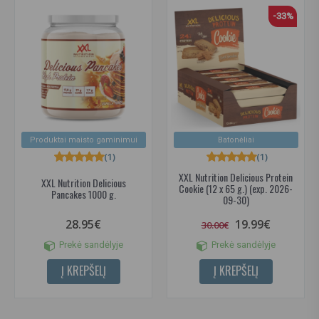
-33%
Produktai maisto gaminimui
Batonėliai
(1)
(1)
XXL Nutrition Delicious Protein
XXL Nutrition Delicious
Cookie (12 x 65 g.) (exp. 2026-
Pancakes 1000 g.
09-30)
28.95€
19.99€
30.00€
Prekė sandėlyje
Prekė sandėlyje
Į KREPŠELĮ
Į KREPŠELĮ