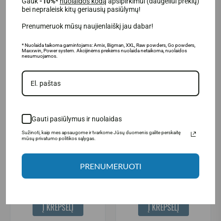
Gauk
-10%*
nuolaidos kodą
apsipirkimui (daugeliui prekių)
bei nepraleisk kitų geriausių pasiūlymų!
Prenumeruok mūsų naujienlaiškį jau dabar!
-33%
* Nuolaida taikoma gamintojams: Amix, Bigman, XXL, Raw powders, Go powders,
Maxxwin, Power system. Akcijinėms prekėms nuolaida netaikoma, nuolaidos
nesumuojamos.
Baltymai (Proteinas)
Vitaminai ir mineralai
Gauti pasiūlymus ir nuolaidas
(1)
(1)
Sužinoti, kaip mes apsaugome ir tvarkome Jūsų duomenis galite perskaitę
mūsų privatumo politikos sąlygas.
XXL Nutrition Egg Protein 1000
XXL Nutrition Electrolytes 360
g.
g. - 60 porc.
PRENUMERUOTI
49.95€
19.99€
29.95€
Prekė sandėlyje
Prekė sandėlyje
Į KREPŠELĮ
Į KREPŠELĮ