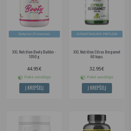
Baltymai (Proteinas)
SVEIKATINGUMO PAPILDAI
XXL Nutrition Booty Builder -
XXL Nutrition Citrus Bergamot
1050 g
60 kaps.
44.95€
32.95€
Prekė sandėlyje
Prekė sandėlyje
Į KREPŠELĮ
Į KREPŠELĮ