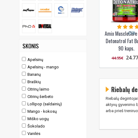
(33)
Amix MuscleCore
Detonatrol Fat B
SKONIS
90 kaps.
24.7
44.95€
Apelsinų
Apelsinų - mango
Bananų
Braškių
Riebalų de
Citrinų laimo
Citrinų šerbeto
Riebalų degintojai
Lollipop (saldainių)
aktyvų gyvenimo bū
arba prieš treniru
Mango - kokosų
Miško uogų
Šokolado
Vanilės