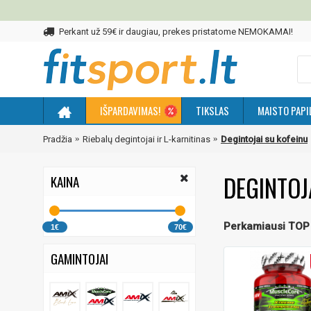
Perkant už 59€ ir daugiau, prekes pristatome NEMOKAMAI!
IŠPARDAVIMAS!
TIKSLAS
MAISTO PAPI
Pradžia
Riebalų degintojai ir L-karnitinas
Degintojai su kofeinu
DEGINTOJ
KAINA
Perkamiausi TOP
1€
70€
GAMINTOJAI