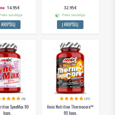
14.95€
32.95€
95€
rekė sandėlyje
Prekė sandėlyje
Į KREPŠELĮ
Į KREPŠELĮ
!
 bei
ūlymų!
kį jau
(6)
(21)
igman,
n, Power
aikoma,
rition SyneMax 90
Amix Nutrition Thermocore™
kaps.
90 kaps.