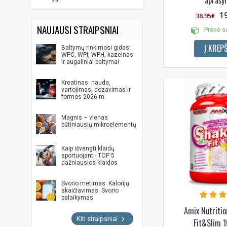
1
38.95€
NAUJAUSI STRAIPSNIAI
Prekė s
Į KREPŠ
Baltymų rinkimosi gidas:
WPC, WPI, WPH, kazeinas
ir augaliniai baltymai
Kreatinas: nauda,
vartojimas, dozavimas ir
formos 2026 m.
Magnis – vienas
būtiniausių mikroelementų
Kaip išvengti klaidų
sportuojant - TOP 5
dažniausios klaidos
Svorio metimas. Kalorijų
skaičiavimas. Svorio
palaikymas
Amix Nutritio
Kiti straipsniai
Fit&Slim 1