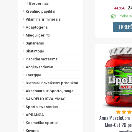
Berberinas
2
44.95€
Kreatino papildai
Prekė s
Vitaminai ir mineralai
Į KREPŠ
Adaptogenai
Miegui gerinti
Sąnariams
Skatintojai
Papildai moterims
Angliavandeniai
Energijai
Dietiniai ir sveikesni produktai
Aksesuarai ir Sporto įranga
SANDĖLIO IŠVALYMAS
Sporto inventorius
APRANGA
Amix MuscleCore 
Kosmetika sportui
Men-Cut 20 pak
Knygos
aprašy