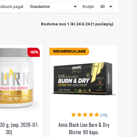
ūšiuoti pagal:
Rodyti:
Rodoma nuo 1 iki 24 iš 24 (1 puslapių)
REKOMENDUOJAME
-60%
(15)
00 g. (exp. 2026-07-
Amix Black Line Burn & Dry
30)
Blister 90 kaps.