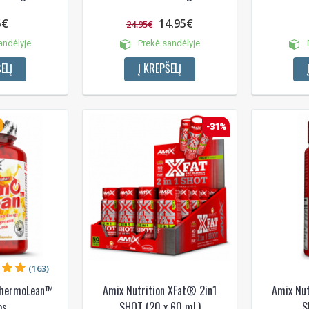
5€
14.95€
24.95€
andėlyje
Prekė sandėlyje
P
ELĮ
Į KREPŠELĮ
Gauti pasiūlymus ir nuolai
Sužinoti, kaip mes apsaugome ir tvarkom
Jūsų duomenis galite perskaitę mūsų
privatumo politikos sąlygas.
-31%
PRENUMERUOTI
(163)
 ThermoLean™
Amix Nutrition XFat® 2in1
Amix Nut
s.
SHOT (20 x 60 ml.)
S