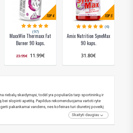
TOP
4
TOP
5
(6)
(97)
MaxxWin Thermaxx Fat
Amix Nutrition SyneMax
Burner 90 kaps.
90 kaps.
11.99€
31.80€
23.95€
na riebalų skaidymąsi, todėl yra populiarūs tarp sportininkų ir
ą bei slopinti apetitą. Papildus rekomenduojama vartoti ryte
 gerti pakankamai vandens, nes kofeinas turi diuretinį poveikį
Skaityti daugiau