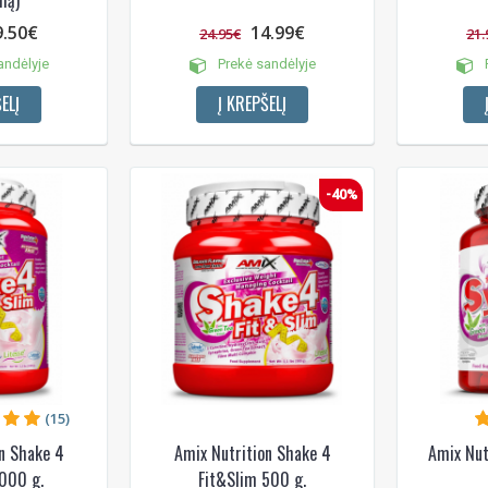
9.50€
14.99€
24.95€
21.
andėlyje
Prekė sandėlyje
P
ELĮ
Į KREPŠELĮ
-40%
NUOLAIDA TAU
Gauk
-10%*
nuolaidos kodą
apsipirkimui (daugeliui prekių)
nepraleisk kitų geriausių pasi
Prenumeruok mūsų naujienlaiš
dabar!
(15)
* Nuolaida taikoma gamintojams: Amix, B
XXL, Raw powders, Go powders, Maxxwi
system. Akcijinėms prekėms nuolaida net
n Shake 4
Amix Nutrition Shake 4
Amix Nut
nuolaidos nesumuojamos.
000 g.
Fit&Slim 500 g.