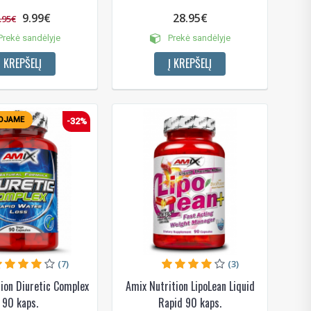
9.99€
28.95€
.95€
rekė sandėlyje
Prekė sandėlyje
Į KREPŠELĮ
Į KREPŠELĮ
OJAME
-32%
(7)
(3)
ion Diuretic Complex
Amix Nutrition LipoLean Liquid
90 kaps.
Rapid 90 kaps.