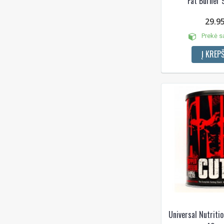
Fat Burner 
29.9
Prekė s
Į KREPŠ
Universal Nutriti