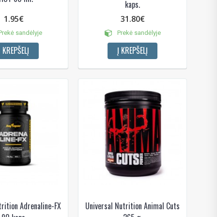
kaps.
1.95€
31.80€
rekė sandėlyje
Prekė sandėlyje
Į KREPŠELĮ
Į KREPŠELĮ
rition Adrenaline-FX
Universal Nutrition Animal Cuts