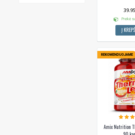
39.9
Prekė s
Į KREPŠ
REKOMENDUOJAME
Amix Nutrition
90 kap