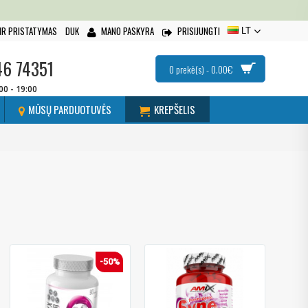
IR PRISTATYMAS
DUK
MANO PASKYRA
PRISIJUNGTI
LT
46 74351
0 prekė(s) - 0.00€
:00 - 19:00
MŪSŲ PARDUOTUVĖS
KREPŠELIS
-50%