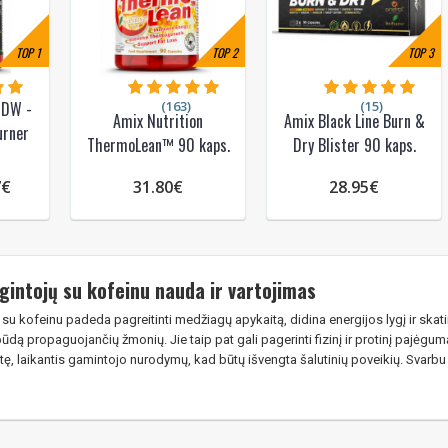
TOP
1
TOP
2
TOP
3
(163)
(15)
 DW -
Amix Nutrition
Amix Black Line Burn &
urner
ThermoLean™ 90 kaps.
Dry Blister 90 kaps.
7€
31.80€
28.95€
gintojų su kofeinu nauda ir vartojimas
 su kofeinu padeda pagreitinti medžiagų apykaitą, didina energijos lygį ir skati
dą propaguojančių žmonių. Jie taip pat gali pagerinti fizinį ir protinį pajėgum
otę, laikantis gamintojo nurodymų, kad būtų išvengta šalutinių poveikių. Svarbu