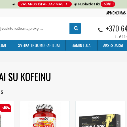
☀️
VASAROS IŠPARDAVIMAS
☀️ Nuolaidos iki
-60%!!!
APMOKĖJIMAS 
+370 6
I - V 11
LDAI
SVEIKATINGUMO PAPILDAI
GAMINTOJAI
AKSESUARAI
AI SU KOFEINU
 5
-45%