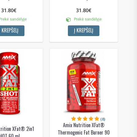
31.80€
31.80€
rekė sandėlyje
Prekė sandėlyje
Į KREPŠELĮ
Į KREPŠELĮ
das
e
(8)
Amix Nutrition XFat®
rition XFat® 2in1
Thermogenic Fat Burner 90
HOT 60 ml.