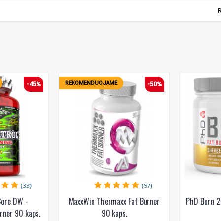
R
REKOMENDUOJAME
-45%
-50%
(33)
(97)
Core DW -
MaxxWin Thermaxx Fat Burner
PhD Burn 2
rner 90 kaps.
90 kaps.