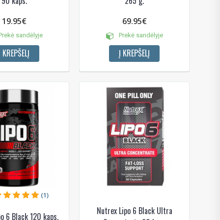
90 kaps.
265 g.
19.95€
69.95€
rekė sandėlyje
Prekė sandėlyje
Į KREPŠELĮ
Į KREPŠELĮ
(1)
Nutrex Lipo 6 Black Ultra
po 6 Black 120 kaps.