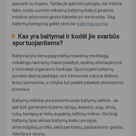
gaunate su maistu. Tačiau jie gali būti patogūs, kai trūksta
laiko, sunku surinkti reikiamą baltymų kiekį iš įprastos
mitybos arba norisi greito kokteilio po treniruotės. Visą
baltymų kategoriją galite rasti čia:
baltymai sportui
.
Kas yra baltymai ir kodėl jie svarbūs
sportuojantiems?
Baltymai yra viena pagrindinių maistinių medžiagų,
reikalingų raumenų masei palaikyti, audinių atsinaujinimui
ir normaliai organizmo funkcijai. Sportuojant baltymų
poreikis dažnai padidėja, nes treniruotės sukuria didesnį
krūvį raumenims, o mityba turi padėti palaikyti atsistatymo
procesus.
Baltymų milteliai yra koncentruotas baltymų šaltinis. Jie
gali būti gaminami iš pieno, išrūgų, kazeino, sojų, žirnių,
ryžių, kanapių ar kelių augalinių šaltinių mišinio. Skirtingi
baltymų tipai skiriasi baltymų kiekiu porcijoje,
aminorūgščių profiliu, laktozės kiekiu, pasisavinimo greičiu,
tekstūra ir skoniu.