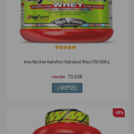
Amix Nutrition HydroPure Hydrolized Whey CFM 1600 g.
73.50€
104.95€
Į KREPŠELĮ
-25%