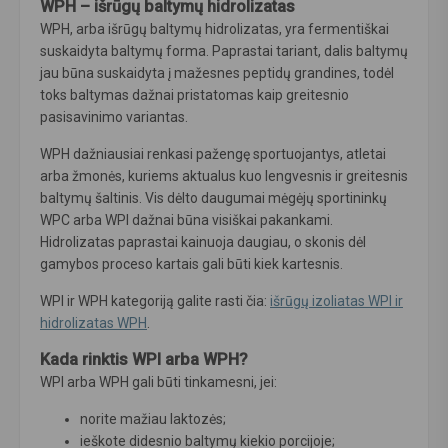
WPH – išrūgų baltymų hidrolizatas
WPH, arba išrūgų baltymų hidrolizatas, yra fermentiškai
suskaidyta baltymų forma. Paprastai tariant, dalis baltymų
jau būna suskaidyta į mažesnes peptidų grandines, todėl
toks baltymas dažnai pristatomas kaip greitesnio
pasisavinimo variantas.
WPH dažniausiai renkasi pažengę sportuojantys, atletai
arba žmonės, kuriems aktualus kuo lengvesnis ir greitesnis
baltymų šaltinis. Vis dėlto daugumai mėgėjų sportininkų
WPC arba WPI dažnai būna visiškai pakankami.
Hidrolizatas paprastai kainuoja daugiau, o skonis dėl
gamybos proceso kartais gali būti kiek kartesnis.
WPI ir WPH kategoriją galite rasti čia:
išrūgų izoliatas WPI ir
hidrolizatas WPH
.
Kada rinktis WPI arba WPH?
WPI arba WPH gali būti tinkamesni, jei:
norite mažiau laktozės;
ieškote didesnio baltymų kiekio porcijoje;