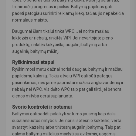
tipas, o bendras dienos baltymų kiekis, kalorijų balansas,
treniruočių progresas ir poilsis. Baltymų papildas gali
padėti patogiau surinkti reikiamą kiekį, tačiau jis nepakeičia
normalaus maisto.
Daugumai šiam tikslui tinka WPC. Jei norite mažiau
laktozės ar riebalų, rinkitės WPI. Jei nevartojate pieno
produktų, rinkitės kokybišką augalinį baltymą arba
augalinių baltymų mišinį.
Ryškinimosi etapui
Ryškinimosi metu dažnai norisi daugiau baltymų ir mažiau
papildomų kalorijų. Tokiu atveju WPI gali būti patogus
pasirinkimas, nes jame paprastai mažiau angliavandenių ir
riebalų nei WPC. Vis dėlto WPC taip pat gali tikti, jei bendra
dienos mityba gerai suplanuota.
Svorio kontrolei ir sotumui
Baltymai gali padėti palaikyti sotumo jausmą kaip dalis
subalansuotos mitybos. Jei norisi sotesnio kokteilio, verta
svarstyti kazeiną arba tirštesnį augalinį baltymą. Taip pat
galima baltymų miltelius maišyti su avižomis, uogomis,