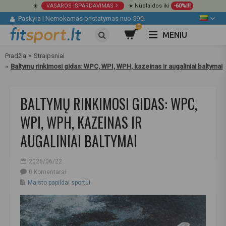
☀️
VASAROS IŠPARDAVIMAS
☀️ Nuolaidos iki
-60%!!!
Paskyra
|
Nemokamas pristatymas nuo 59€!
0
MENIU
Pradžia
Straipsniai
Baltymų rinkimosi gidas: WPC, WPI, WPH, kazeinas ir augaliniai baltymai
BALTYMŲ RINKIMOSI GIDAS: WPC,
WPI, WPH, KAZEINAS IR
AUGALINIAI BALTYMAI
2026/06/22
0 Komentarai
Maisto papildai sportui