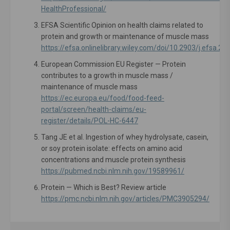
HealthProfessional/
EFSA Scientific Opinion on health claims related to
protein and growth or maintenance of muscle mass
https://efsa.onlinelibrary.wiley.com/doi/10.2903/j.efsa.20
European Commission EU Register — Protein
contributes to a growth in muscle mass /
maintenance of muscle mass
https://ec.europa.eu/food/food-feed-
portal/screen/health-claims/eu-
register/details/POL-HC-6447
Tang JE et al. Ingestion of whey hydrolysate, casein,
or soy protein isolate: effects on amino acid
concentrations and muscle protein synthesis
https://pubmed.ncbi.nlm.nih.gov/19589961/
Protein — Which is Best? Review article
https://pmc.ncbi.nlm.nih.gov/articles/PMC3905294/