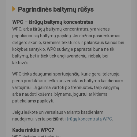
Pagrindinės baltymų rūšys
WPC – išrūgų baltymų koncentratas
WPC, arba išrūgų baltymų koncentratas, yra vienas
populiariausių baltymų papildų. Jis dažnai pasirenkamas
dėl gero skonio, kreminės tekstūros ir palankaus kainos bei
kokybės santykio. WPC sudėtyje paprastai būna ne tik
baltymų, bet ir šiek tiek angliavandenių, riebalų bei
laktozės.
WPC tinka daugumai sportuojančių, kurie gerai toleruoja
pieno produktus ir ieško universalaus baltymo kasdieniam
vartojimui. Jį galima vartoti po treniruotės, tarp valgymų
arba naudoti košėms, blynams, jogurtui ar kitiems
patiekalams papildyti.
Jeigu ieškote universalaus varianto kasdieniam
naudojimui, verta peržiūrėti
išrūgų koncentratą WPC
.
Kada rinktis WPC?