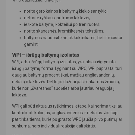
WPC dažniausiai tinka, jei:
norite gero kainos ir baltymų kiekio santykio;
neturite ryškaus jautrumo laktozei;
ieškote baltymų kokteiliui po treniruotės;
norite skanesnės, kremiškesnės tekstūros;
baltymus naudosite ne tik kokteiliams, bet ir maistui
gaminti.
WPI – išrūgų baltymų izoliatas
WPI, arba išrūgų baltymų izoliatas, yra labiau išgryninta
išrūgų baltymų forma. Lyginant su WPC, WPI paprastai turi
daugiau baltymų procentiškai, mažiau angliavandenių,
riebalų ir laktozės. Dėl to jis dažnai pasirenkamas žmonių,
kurie nori „švaresnės“ sudėties arba jautriau reaguoja į
laktozę.
WPI gali būti aktualus ryškinimosi etape, kai norima tiksliau
kontroliuoti kalorijas, angliavandenius ir riebalus. Jis taip
pat tinka tiems, kurie po įprasto WPC jaučia pilvo pūtimą ar
sunkumą, nors individuali reakcija gali skirtis.