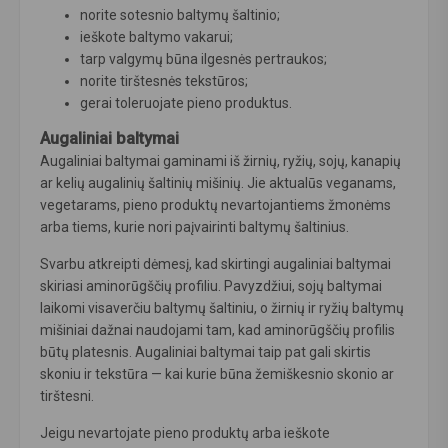
norite sotesnio baltymų šaltinio;
ieškote baltymo vakarui;
tarp valgymų būna ilgesnės pertraukos;
norite tirštesnės tekstūros;
gerai toleruojate pieno produktus.
Augaliniai baltymai
Augaliniai baltymai gaminami iš žirnių, ryžių, sojų, kanapių
ar kelių augalinių šaltinių mišinių. Jie aktualūs veganams,
vegetarams, pieno produktų nevartojantiems žmonėms
arba tiems, kurie nori paįvairinti baltymų šaltinius.
Svarbu atkreipti dėmesį, kad skirtingi augaliniai baltymai
skiriasi aminorūgščių profiliu. Pavyzdžiui, sojų baltymai
laikomi visaverčiu baltymų šaltiniu, o žirnių ir ryžių baltymų
mišiniai dažnai naudojami tam, kad aminorūgščių profilis
būtų platesnis. Augaliniai baltymai taip pat gali skirtis
skoniu ir tekstūra — kai kurie būna žemiškesnio skonio ar
tirštesni.
Jeigu nevartojate pieno produktų arba ieškote