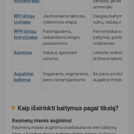
koncentratas
santykis, geras skonis
universalu
WPI išrūgų
Jautresniems laktozei,
Daugiau baltymų, ma
izoliatas
ryškinimosi etapui
cukrų, riebalų ir lakto
WPH išrūgų
Pažengusiems,
Fermentiškai suskaidy
hidrolizatas
siekiantiems lengvo
baltymai, greitesnis
pasisavinimo
virškinimas
Kazeinas
Vakarui, ilgesniam
Lėtesnis virškinimas,
sotumui
tirštesnė tekstūra
Augaliniai
Veganams, vegetarams,
Be pieno produktų, ti
baltymai
pieno nevartojantiems
augalinei mitybai
Kaip išsirinkti baltymus pagal tikslą?
Raumenų masės auginimui
Raumenų masės auginimui svarbiausia ne vien baltymų