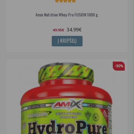
Amix Nutrition Whey-Pro FUSION 1000 g.
34.99€
49.95€
Į KREPŠELĮ
-30%