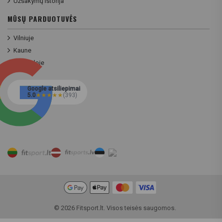
Užsakymų istorija
MŪSŲ PARDUOTUVĖS
Vilniuje
Kaune
Klaipėdoje
Google atsiliepimai
5.0
★
★
★
★
★
(393)
© 2026 Fitsport.lt. Visos teisės saugomos.