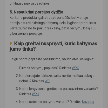
priklauso nuo visos rutinos.
5. Nepatikrinti porcijos dydžio
Kai kurie produktai gali atrodyti panašūs, bet vienoje
porcijoje turėti skirtingą baltymų kiekį. Lyginant produktus
verta žiūrėti ne tik pakuotės kainą, bet ir baltymų kiekį 100
g bei vienoje porcijoje.
Kaip greitai nuspręsti, kuris baltymas
jums tinka?
Jeigu norite paprasto pasirinkimo, naudokitės šia logika:
Pirmas baltymų papildas? Rinkitės
WPC
.
Netoleruojate laktozės arba norite mažiau cukrų ir
riebalų? Rinkitės
WPI
.
Norite lengvesnio, greitesnio pasisavinimo varianto?
Rinkitės
WPH
.
Norite sotesnio baltymo vakarui? Rinkitės
kazeiną
.