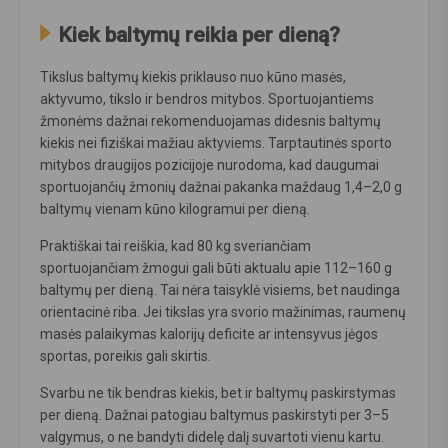
Kiek baltymų reikia per dieną?
Tikslus baltymų kiekis priklauso nuo kūno masės,
aktyvumo, tikslo ir bendros mitybos. Sportuojantiems
žmonėms dažnai rekomenduojamas didesnis baltymų
kiekis nei fiziškai mažiau aktyviems. Tarptautinės sporto
mitybos draugijos pozicijoje nurodoma, kad daugumai
sportuojančių žmonių dažnai pakanka maždaug 1,4–2,0 g
baltymų vienam kūno kilogramui per dieną.
Praktiškai tai reiškia, kad 80 kg sveriančiam
sportuojančiam žmogui gali būti aktualu apie 112–160 g
baltymų per dieną. Tai nėra taisyklė visiems, bet naudinga
orientacinė riba. Jei tikslas yra svorio mažinimas, raumenų
masės palaikymas kalorijų deficite ar intensyvus jėgos
sportas, poreikis gali skirtis.
Svarbu ne tik bendras kiekis, bet ir baltymų paskirstymas
per dieną. Dažnai patogiau baltymus paskirstyti per 3–5
valgymus, o ne bandyti didelę dalį suvartoti vienu kartu.