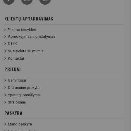
KLIENTŲ APTARNAVIMAS
Pirkimo taisyklės
Apmokėjimas ir pristatymas
D.U.K
Susisiekite su mumis
Kontaktai
PRIEDAI
Gamintojai
Didmeninė prekyba
Ypatingi pasiūlymai
Straipsniai
PASKYRA
Mano paskyra