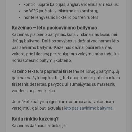
kontroliuojate kalorijas, angliavandenius ar riebalus;
po WPC jaučiate virškinimo diskomfortą;
norite lengvesnio kokteilio po treniruotės.
Kazeinas – lėto pasisavinimo baltymas
Kazeinas yra pieno baltymas, kuris virškinamas lėčiau nei
išrūgų baltymai. Dėl šios savybės jis dažnai vadinamas lėto
pasisavinimo baltymu. Kazeinas dažnai pasirenkamas
vakare, prieš ilgesnę pertrauką tarp valgymų arba tada, kai
norisi sotesnio baltymų kokteilio.
Kazeino tekstūra paprastai tirštesnė nei išrūgų baltymų. Jį
galima maišyti kaip kokteilį, bet daug kam jis patinka ir kaip
tirštesnis desertas, pavyzdžiui, sumaišytas su mažesniu
vandens ar pieno kiekiu.
Jei ieškote baltymų ilgesniam sotumui arba vakariniam
vartojimui, gali būti aktualūs
lėto pasisavinimo baltymai
.
Kada rinktis kazeiną?
Kazeinas dažniausiai tinka, jei: