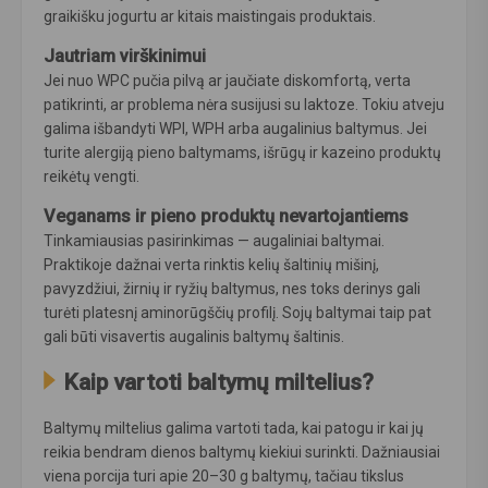
graikišku jogurtu ar kitais maistingais produktais.
Jautriam virškinimui
Jei nuo WPC pučia pilvą ar jaučiate diskomfortą, verta
patikrinti, ar problema nėra susijusi su laktoze. Tokiu atveju
galima išbandyti WPI, WPH arba augalinius baltymus. Jei
turite alergiją pieno baltymams, išrūgų ir kazeino produktų
reikėtų vengti.
Veganams ir pieno produktų nevartojantiems
Tinkamiausias pasirinkimas — augaliniai baltymai.
Praktikoje dažnai verta rinktis kelių šaltinių mišinį,
pavyzdžiui, žirnių ir ryžių baltymus, nes toks derinys gali
turėti platesnį aminorūgščių profilį. Sojų baltymai taip pat
gali būti visavertis augalinis baltymų šaltinis.
Kaip vartoti baltymų miltelius?
Baltymų miltelius galima vartoti tada, kai patogu ir kai jų
reikia bendram dienos baltymų kiekiui surinkti. Dažniausiai
viena porcija turi apie 20–30 g baltymų, tačiau tikslus