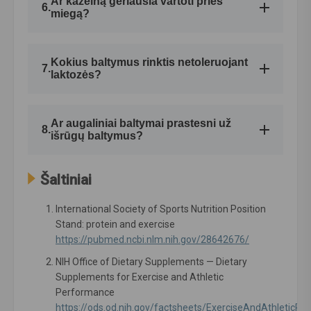
Ar kazeiną geriausia vartoti prieš
6.
miegą?
treniruotėmis ir poilsiu. Vien baltymų kokteilis be
treniruočių plano rezultato negarantuoja.
Kazeinas dažnai vartojamas vakare, nes
virškinamas lėčiau ir gali būti sotesnis. Vis dėlto
Kokius baltymus rinktis netoleruojant
7.
laktozės?
svarbiausia yra ne tik vartojimo laikas, bet
bendras dienos baltymų kiekis.
Jei jautriai reaguojate į laktozę, verta išbandyti
WPI, WPH arba augalinius baltymus. Jei turite
Ar augaliniai baltymai prastesni už
8.
išrūgų baltymus?
alergiją pieno baltymams, išrūgų ir kazeino
produktų reikėtų vengti.
Ne visada. Išrūgų baltymai paprastai turi labai gerą
Šaltiniai
aminorūgščių profilį ir daug L-leucino, tačiau
kokybiški augaliniai baltymai arba jų mišiniai taip
International Society of Sports Nutrition Position
pat gali būti tinkamas pasirinkimas, ypač
Stand: protein and exercise
nevartojantiems pieno produktų.
https://pubmed.ncbi.nlm.nih.gov/28642676/
NIH Office of Dietary Supplements — Dietary
Supplements for Exercise and Athletic
Performance
https://ods.od.nih.gov/factsheets/ExerciseAndAthleticP