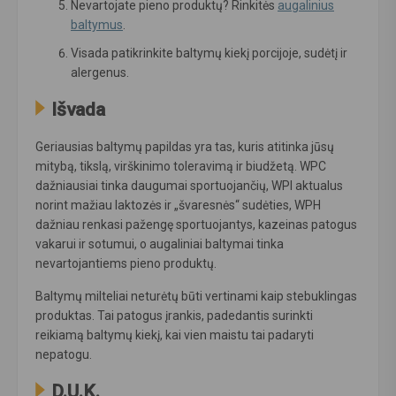
Nevartojate pieno produktų? Rinkitės
augalinius
baltymus
.
Visada patikrinkite baltymų kiekį porcijoje, sudėtį ir
alergenus.
Išvada
Geriausias baltymų papildas yra tas, kuris atitinka jūsų
mitybą, tikslą, virškinimo toleravimą ir biudžetą. WPC
dažniausiai tinka daugumai sportuojančių, WPI aktualus
norint mažiau laktozės ir „švaresnės“ sudėties, WPH
dažniau renkasi pažengę sportuojantys, kazeinas patogus
vakarui ir sotumui, o augaliniai baltymai tinka
nevartojantiems pieno produktų.
Baltymų milteliai neturėtų būti vertinami kaip stebuklingas
produktas. Tai patogus įrankis, padedantis surinkti
reikiamą baltymų kiekį, kai vien maistu tai padaryti
nepatogu.
D.U.K.