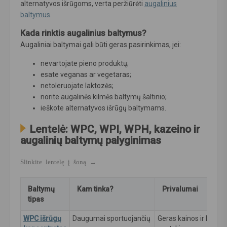
alternatyvos išrūgoms, verta peržiūrėti
augalinius
baltymus
.
Kada rinktis augalinius baltymus?
Augaliniai baltymai gali būti geras pasirinkimas, jei:
nevartojate pieno produktų;
esate veganas ar vegetaras;
netoleruojate laktozės;
norite augalinės kilmės baltymų šaltinio;
ieškote alternatyvos išrūgų baltymams.
Lentelė: WPC, WPI, WPH, kazeino ir
augalinių baltymų palyginimas
Baltymų
Kam tinka?
Privalumai
tipas
WPC išrūgų
Daugumai sportuojančių
Geras kainos ir kokyb