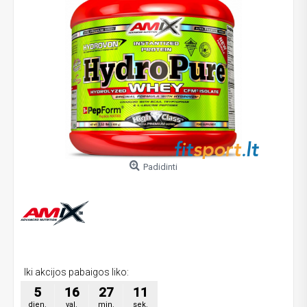
Padidinti
Iki akcijos pabaigos liko:
5
16
27
10
dien.
val.
min.
sek.