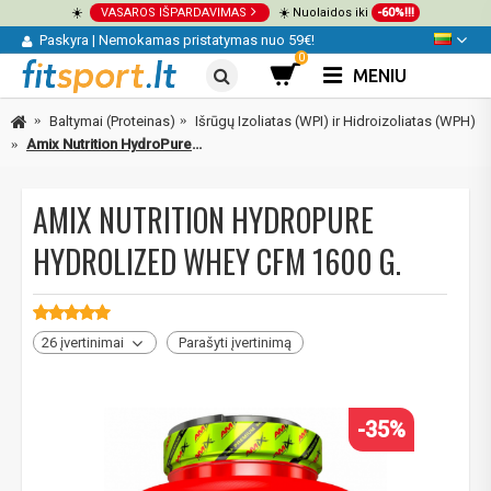
☀️
VASAROS IŠPARDAVIMAS
☀️ Nuolaidos iki
-60%!!!
Paskyra
|
Nemokamas pristatymas nuo 59€!
0
MENIU
Baltymai (Proteinas)
Išrūgų Izoliatas (WPI) ir Hidroizoliatas (WPH)
Amix Nutrition HydroPure Hydrolized Whey CFM 1600 g.
AMIX NUTRITION HYDROPURE
HYDROLIZED WHEY CFM 1600 G.
26 įvertinimai
Parašyti įvertinimą
-35%