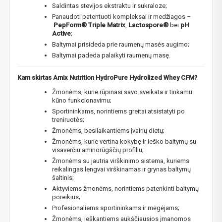
Saldintas stevijos ekstraktu ir sukraloze;
Panaudoti patentuoti kompleksai ir medžiagos –
PepForm® Triple Matrix
,
Lactospore®
bei
pH
Active
;
Baltymai prisideda prie raumenų masės augimo;
Baltymai padeda palaikyti raumenų masę.
Kam skirtas Amix Nutrition HydroPure Hydrolized Whey CFM?
Žmonėms, kurie rūpinasi savo sveikata ir tinkamu
kūno funkcionavimu;
Sportininkams, norintiems greitai atsistatyti po
treniruotės;
Žmonėms, besilaikantiems įvairių dietų;
Žmonėms, kurie vertina kokybę ir ieško baltymų su
visaverčiu aminorūgščių profiliu;
Žmonėms su jautria virškinimo sistema, kuriems
reikalingas lengvai virškinamas ir grynas baltymų
šaltinis;
Aktyviems žmonėms, norintiems patenkinti baltymų
poreikius;
​Profesionaliems sportininkams ir mėgėjams;
Žmonėms, ieškantiems aukščiausios įmanomos