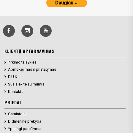
Daugiau
KLIENTŲ APTARNAVIMAS
Pirkimo taisyklės
Apmokėjimas ir pristatymas
D.U.K
Susisiekite su mumis
Kontaktai
PRIEDAI
Gamintojai
Didmeninė prekyba
Ypatingi pasiūlymai