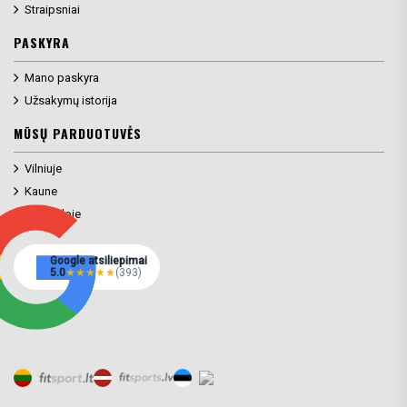
Straipsniai
PASKYRA
Mano paskyra
Užsakymų istorija
MŪSŲ PARDUOTUVĖS
Vilniuje
Kaune
Klaipėdoje
Google atsiliepimai
5.0
★
★
★
★
★
(393)