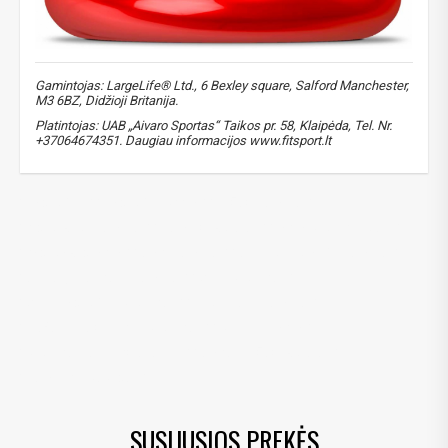
Gamintojas: LargeLife® Ltd., 6 Bexley square, Salford Manchester,
M3 6BZ, Didžioji Britanija.
Platintojas: UAB „Aivaro Sportas“ Taikos pr. 58, Klaipėda, Tel. Nr.
+37064674351. Daugiau informacijos www.fitsport.lt​
HydroPure
,
HydroPure Whey
,
išrūgų baltymai
,
hidrolizuoti baltymai
,
baltymų izoliatas
,
whey protein isolate
,
hydrolyzed whey
,
gryni baltymai
,
aukštos kokybės baltymai
,
greitai įsisavinami baltymai
,
Amix proteinas
,
Amix HydroPure proteinas
,
be cukraus baltymai
,
mažai riebalų turintis proteinas
,
premium whey
,
proteinas raumenų augimui
,
grynas išrūgų izoliatas
,
baltyminis papildas
SUSIJUSIOS PREKĖS