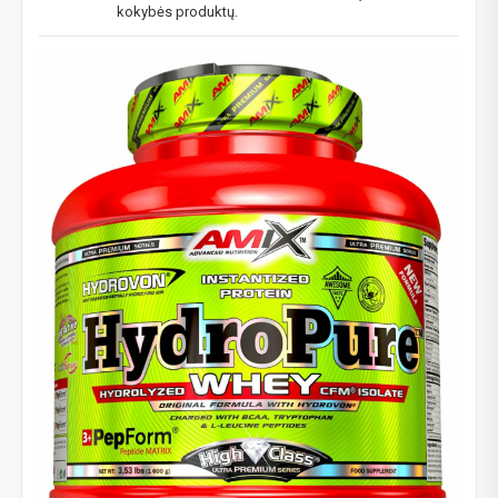
kokybės produktų.
NUOLAIDA TAU!
Gauk
-10%*
nuolaidos kodą
apsipirkimui (daugeliui
prekių) bei nepraleisk kitų geriausių pasiūlymų!
Prenumeruok mūsų naujienlaiškį jau dabar!
* Nuolaida taikoma gamintojams: Amix, Bigman, XXL, Raw powders, Go
powders, Maxxwin, Power system. Akcijinėms prekėms nuolaida netaikoma,
nuolaidos nesumuojamos.
Gauti pasiūlymus ir nuolaidas
Sužinoti, kaip mes apsaugome ir tvarkome Jūsų duomenis galite
perskaitę mūsų privatumo politikos sąlygas.
PRENUMERUOTI