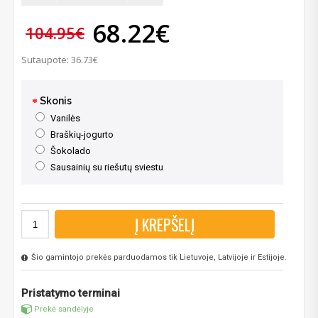
68.22€
104.95€
Sutaupote: 36.73€
Skonis
Vanilės
Braškių-jogurto
Šokolado
Sausainių su riešutų sviestu
Į KREPŠELĮ
Šio gamintojo prekės parduodamos tik Lietuvoje, Latvijoje ir Estijoje.
Pristatymo terminai
Prekė sandėlyje