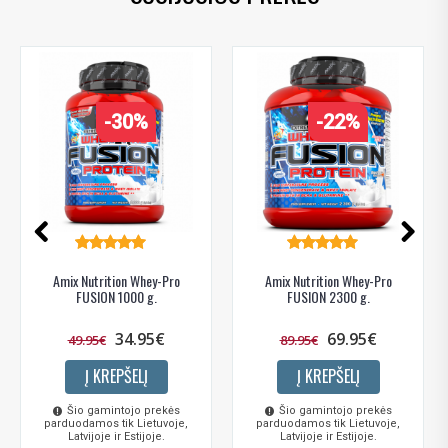
-30%
-22%
Amix Nutrition Whey-Pro
Amix Nutrition Whey-Pro
FUSION 1000 g.
FUSION 2300 g.
34.95€
69.95€
49.95€
89.95€
Į KREPŠELĮ
Į KREPŠELĮ
Šio gamintojo prekės
Šio gamintojo prekės
parduodamos tik Lietuvoje,
parduodamos tik Lietuvoje,
Latvijoje ir Estijoje.
Latvijoje ir Estijoje.