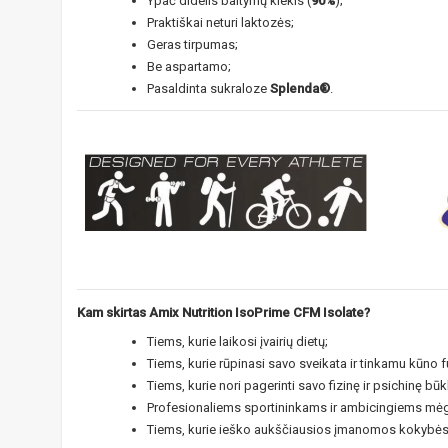
Ypač didelis baltymų kiekis (
90%
);
Praktiškai neturi laktozės;
Geras tirpumas;
Be aspartamo;
Pasaldinta sukraloze
Splenda®
.
Kam skirtas Amix Nutrition IsoPrime CFM Isolate?
Tiems, kurie laikosi įvairių dietų;
Tiems, kurie rūpinasi savo sveikata ir tinkamu kūno 
Tiems, kurie nori pagerinti savo fizinę ir psichinę būk
Profesionaliems sportininkams ir ambicingiems mė
Tiems, kurie ieško aukščiausios įmanomos kokybės