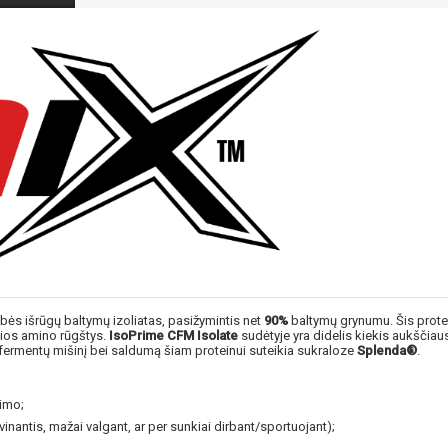
bės išrūgų baltymų izoliatas, pasižymintis net
90%
baltymų grynumu. Šis prote
čios amino rūgštys.
IsoPrime CFM Isolate
sudėtyje yra didelis kiekis aukščiau
fermentų mišinį bei saldumą šiam proteinui suteikia sukraloze
Splenda®
.
imo;
antis, mažai valgant, ar per sunkiai dirbant/sportuojant);