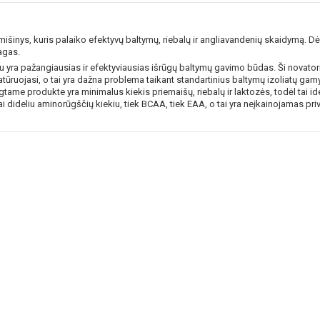
išinys, kuris palaiko efektyvų baltymų, riebalų ir angliavandenių skaidymą. Dė
Gauti pasiūlymus ir nuolai
agas.
Sužinoti, kaip mes apsaugome ir tvarkom
 yra pažangiausias ir efektyviausias išrūgų baltymų gavimo būdas. Ši novatori
Jūsų duomenis galite perskaitę mūsų
natūruojasi, o tai yra dažna problema taikant standartinius baltymų izoliatų g
privatumo politikos sąlygas.
tame produkte yra minimalus kiekis priemaišų, riebalų ir laktozės, todėl tai 
nai dideliu aminorūgščių kiekiu, tiek BCAA, tiek EAA, o tai yra neįkainojamas 
PRENUMERUOTI