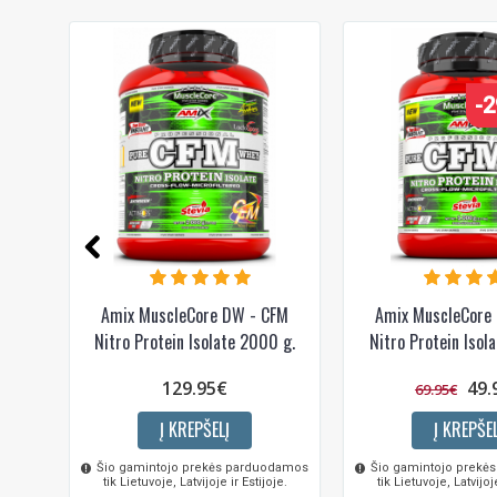
-
Amix MuscleCore DW - CFM
Amix MuscleCore
Nitro Protein Isolate 2000 g.
Nitro Protein Isol
129.95€
49.
69.95€
Į KREPŠELĮ
Į KREPŠEL
Šio gamintojo prekės parduodamos
Šio gamintojo prekė
tik Lietuvoje, Latvijoje ir Estijoje.
tik Lietuvoje, Latvijoje