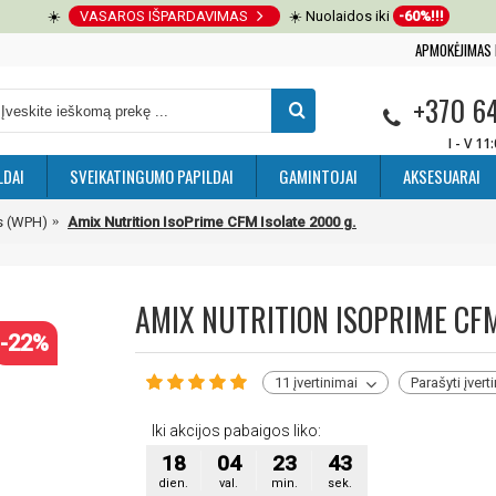
☀️
VASAROS IŠPARDAVIMAS
☀️ Nuolaidos iki
-60%!!!
APMOKĖJIMAS 
+370 6
I - V 11
LDAI
SVEIKATINGUMO PAPILDAI
GAMINTOJAI
AKSESUARAI
as (WPH)
Amix Nutrition IsoPrime CFM Isolate 2000 g.
AMIX NUTRITION ISOPRIME CFM
-22%
11 įvertinimai
Parašyti įvert
Iki akcijos pabaigos liko:
18
04
23
41
dien.
val.
min.
sek.