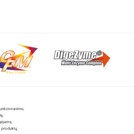
NUOLAIDA TAU
Gauk
-10%*
nuolaidos kodą
apsipirkimui (daugeliui prekių)
nepraleisk kitų geriausių pasi
Prenumeruok mūsų naujienlaiš
dabar!
* Nuolaida taikoma gamintojams: Amix, B
XXL, Raw powders, Go powders, Maxxwi
funkcionavimu;
system. Akcijinėms prekėms nuolaida net
nuolaidos nesumuojamos.
lę;
gėjams;
 produktų.