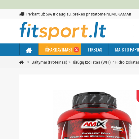
Perkant už 59€ ir daugiau, prekes pristatome NEMOKAMAI!
IŠPARDAVIMAS!
TIKSLAS
MAISTO PAPI
Baltymai (Proteinas)
Išrūgų Izoliatas (WPI) ir Hidroizoliat