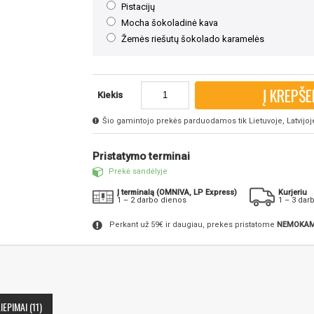
Pistacijų
Mocha šokoladinė kava
Žemės riešutų šokolado karamelės
Į KREPŠE
Kiekis
Šio gamintojo prekės parduodamos tik Lietuvoje, Latvijoje 
Pristatymo terminai
Prekė sandėlyje
Į terminalą (OMNIVA, LP Express)
Kurjeriu
1 – 2 darbo dienos
1 – 3 dar
Perkant už 59€ ir daugiau, prekes pristatome
NEMOKAM
IEPIMAI (11)