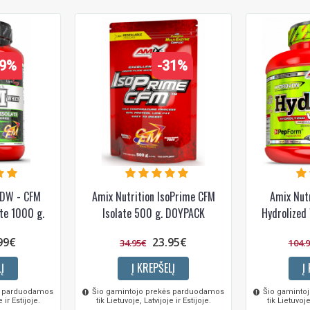
29%
-31%
 DW - CFM
Amix Nutrition IsoPrime CFM
Amix Nut
ate 1000 g.
Isolate 500 g. DOYPACK
Hydrolized
99€
23.95€
34.95€
104.
Į
Į KREPŠELĮ
Į
s parduodamos
Šio gamintojo prekės parduodamos
Šio gaminto
 ir Estijoje.
tik Lietuvoje, Latvijoje ir Estijoje.
tik Lietuvoje