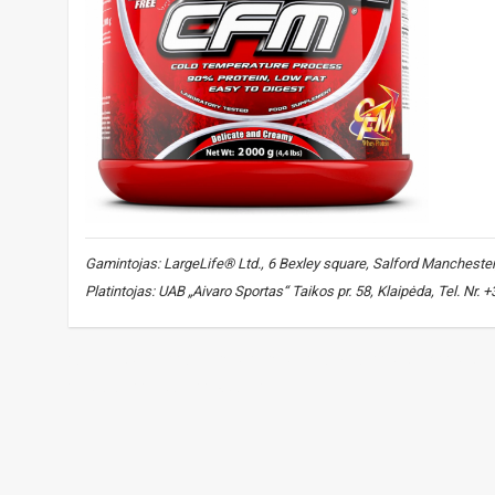
Gamintojas: LargeLife® Ltd., 6 Bexley square, Salford Manchester, 
Platintojas: UAB „Aivaro Sportas“ Taikos pr. 58, Klaipėda, Tel. Nr.
amix isoprime
,
amix CFM
,
CFM
,
baltymai
,
protein
,
protei
isoliatas
,
isolate
,
izolate