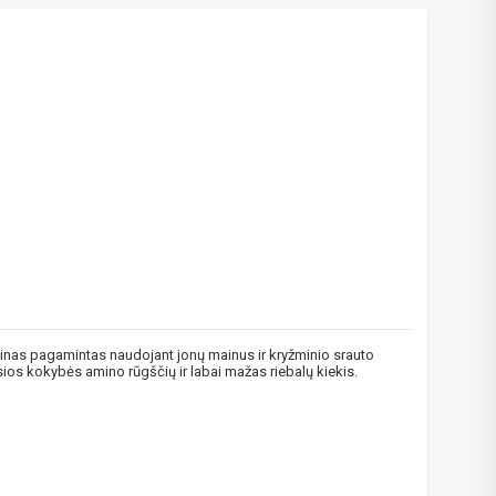
inas pagamintas naudojant jonų mainus ir kryžminio srauto
sios kokybės amino rūgščių ir labai mažas riebalų kiekis.