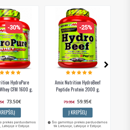
-30%
-25%
rition HydroPure
Amix Nutrition HydroBeef
A
 Whey CFM 1600 g.
Peptide Protein 2000 g.
73.50€
59.95€
95€
79.95€
 KREPŠELĮ
Į KREPŠELĮ
jo prekės parduodamos
Šio gamintojo prekės parduodamos
Šio 
, Latvijoje ir Estijoje.
tik Lietuvoje, Latvijoje ir Estijoje.
tik