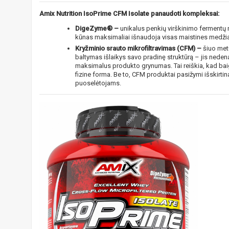
Amix Nutrition IsoPrime CFM Isolate panaudoti kompleksai:
DigeZyme® –
unikalus penkių virškinimo fermentų m
kūnas maksimaliai išnaudoja visas maistines medži
Kryžminio srauto mikrofiltravimas (CFM) –
šiuo metu
baltymas išlaikys savo pradinę struktūrą – jis nede
maksimalus produkto grynumas. Tai reiškia, kad baig
fizine forma. Be to, CFM produktai pasižymi išskirti
puoselėtojams.