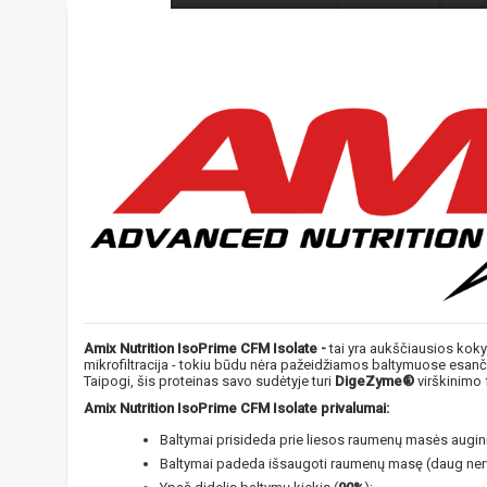
Amix Nutrition IsoPrime CFM Isolate -
tai yra aukščiausios koky
mikrofiltracija - tokiu būdu nėra pažeidžiamos baltymuose esan
Taipogi, šis proteinas savo sudėtyje turi
DigeZyme®
virškinimo 
Amix Nutrition IsoPrime CFM Isolate privalumai:
Baltymai prisideda prie liesos raumenų masės augin
Baltymai padeda išsaugoti raumenų masę (daug nervin