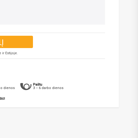
LĮ
ir Estijoje.
Paštu
bo dienos
3 – 6 darbo dienos
AI!