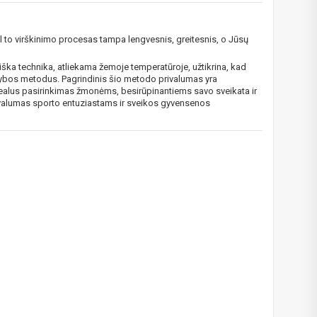
l to virškinimo procesas tampa lengvesnis, greitesnis, o Jūsų
das
e
ška technika, atliekama žemoje temperatūroje, užtikrina, kad
amybos metodus. Pagrindinis šio metodo privalumas yra
idealus pasirinkimas žmonėms, besirūpinantiems savo sveikata ir
privalumas sporto entuziastams ir sveikos gyvensenos