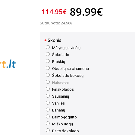
89.99€
114.95€
Sutaupote: 24.96€
Skonis
Mėlynųjų aviečių
Šokolado
Braškių
Obuolių su cinamonu
Šokolado kokosų
Natūralus
Pinakolados
Sausainių
Vanilės
Bananų
Laimo-jogurto
Miško uogų
Balto šokolado