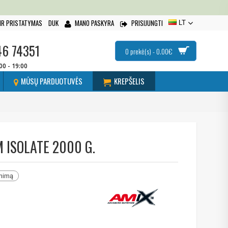
IR PRISTATYMAS
DUK
MANO PASKYRA
PRISIJUNGTI
LT
46 74351
0 prekė(s) - 0.00€
:00 - 19:00
MŪSŲ PARDUOTUVĖS
KREPŠELIS
 ISOLATE 2000 G.
inimą