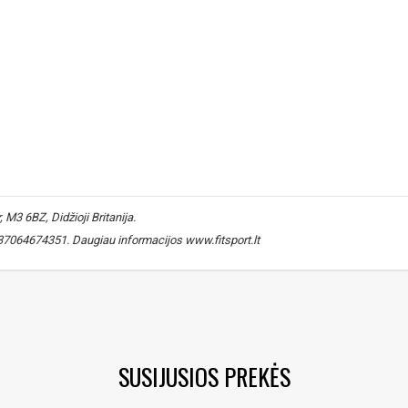
M3 6BZ, Didžioji Britanija.
 +37064674351. Daugiau informacijos www.fitsport.lt​
nas
,
išrūgų baltymų izoliatas
,
protein isolate
,
išrūgos
,
isrugu proteinas
SUSIJUSIOS PREKĖS